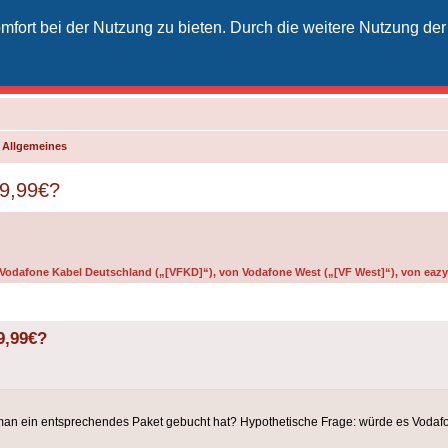
fort bei der Nutzung zu bieten. Durch die weitere Nutzung der
izielles Vodafone-Kabel-Forum
unkt für Kabelkunden von Vodafone - von Kunden für Kunden
d Allgemeines
 9,99€?
n Vodafone Kabel Deutschland („[VFKD]“), von Vodafone West („[VF West]“), von eazy 
9,99€?
n man ein entsprechendes Paket gebucht hat? Hypothetische Frage: würde es Vod