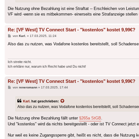
Die Nutzung ohne Bezahlung ist eine Straftat -- Erschleichen von Leistun
VF wird -wenn sie es mitbekommen- einerseits eine Strafanzeige stellen 
Re: [VF West] TV Connect Start - "kostenlos" kostet 9,99€?
Beitrag
von
Karl.
»
17.03.2025, 11:24
Also das zu nutzen, was Vodafone kostenlos bereitstellt, soll Schadens
Ich streite nicht.
Ich erkläre nur, warum ich Recht habe und Du nicht!
Re: [VF West] TV Connect Start - "kostenlos" kostet 9,99€?
Beitrag
von
reneromann
»
17.03.2025, 17:44
Karl.
hat geschrieben:
Also das zu nutzen, was Vodafone kostenlos bereitstellt, soll Schaden
Die Nutzung ohne Bezahlung fällt unter
§265a StGB
.
Und "kostenlos" wird da nichts bereitgestellt - oder ist TV Connect jetzt
Nur weil es keine Zugangssperre gibt, heißt es nicht, dass die Nutzung k