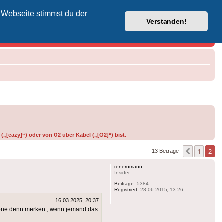
 Webseite stimmst du der
Vodafone-Kabel-Helpdesk
Verstanden!
(„[eazy]“) oder von O2 über Kabel („[O2]“) bist.
1
2
Vorherig
13 Beiträge
reneromann
Insider
Beiträge:
5384
Registriert:
28.06.2015, 13:26
16.03.2025, 20:37
afone denn merken , wenn jemand das