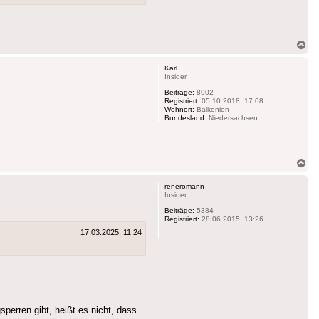
Na
ob
Karl.
Insider
Beiträge:
8902
Registriert:
05.10.2018, 17:08
Wohnort:
Balkonien
Bundesland:
Niedersachsen
Na
ob
reneromann
Insider
Beiträge:
5384
Registriert:
28.06.2015, 13:26
17.03.2025, 11:24
sperren gibt, heißt es nicht, dass