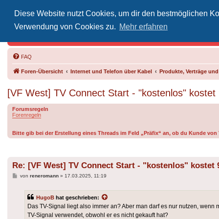
Diese Website nutzt Cookies, um dir den bestmöglichen Kom
Inoff
Verwendung von Cookies zu.
Mehr erfahren
Der Treffp
FAQ
Foren-Übersicht
Internet und Telefon über Kabel
Produkte, Verträge un
[VF West] TV Connect Start - "kostenlos" kostet
Forumsregeln
Forenregeln
Bitte gib bei der Erstellung eines Threads im Feld „Präfix“ an, ob du Kunde vo
Re: [VF West] TV Connect Start - "kostenlos" kostet 
Beitrag
von
reneromann
»
17.03.2025, 11:19
HugoB
hat geschrieben:
Das TV-Signal liegt also immer an? Aber man darf es nur nutzen, wen
TV-Signal verwendet, obwohl er es nicht gekauft hat?