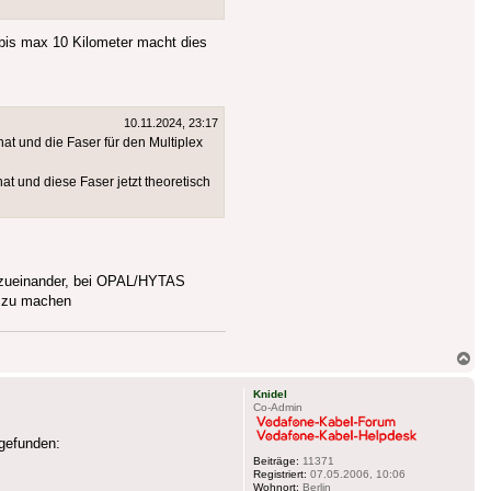
bis max 10 Kilometer macht dies
10.11.2024, 23:17
at und die Faser für den Multiplex
t und diese Faser jetzt theoretisch
el zueinander, bei OPAL/HYTAS
ts zu machen
Na
ob
Knidel
Co-Admin
gefunden:
Beiträge:
11371
Registriert:
07.05.2006, 10:06
Wohnort:
Berlin