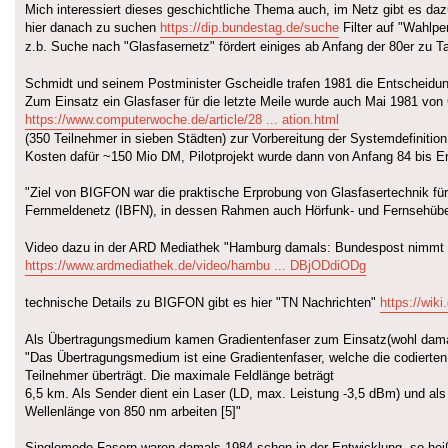
Mich interessiert dieses geschichtliche Thema auch, im Netz gibt es dazu
hier danach zu suchen
https://dip.bundestag.de/suche
Filter auf "Wahlper
z.b. Suche nach "Glasfasernetz" fördert einiges ab Anfang der 80er zu 
Schmidt und seinem Postminister Gscheidle trafen 1981 die Entscheidun
Zum Einsatz ein Glasfaser für die letzte Meile wurde auch Mai 1981 von 
https://www.computerwoche.de/article/28 ... ation.html
(350 Teilnehmer in sieben Städten) zur Vorbereitung der Systemdefinitio
Kosten dafür ~150 Mio DM, Pilotprojekt wurde dann von Anfang 84 bis E
"Ziel von BIGFON war die praktische Erprobung von Glasfasertechnik für
Fernmeldenetz (IBFN), in dessen Rahmen auch Hörfunk- und Fernsehüber
Video dazu in der ARD Mediathek "Hamburg damals: Bundespost nimmt 
https://www.ardmediathek.de/video/hambu ... DBjODdiODg
technische Details zu BIGFON gibt es hier "TN Nachrichten"
https://wiki
Als Übertragungsmedium kamen Gradientenfaser zum Einsatz(wohl damal
"Das Übertragungsmedium ist eine Gradientenfaser, welche die codierten
Teilnehmer überträgt. Die maximale Feldlänge beträgt
6,5 km. Als Sender dient ein Laser (LD, max. Leistung -3,5 dBm) und a
Wellenlänge von 850 nm arbeiten [5]"
Singlemode Fasern waren damals 1984 schon in der Entwicklung, so heiß