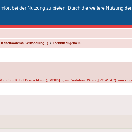
fort bei der Nutzung zu bieten. Durch die weitere Nutzung der
izielles Vodafone-Kabel-Forum
unkt für Kabelkunden von Vodafone - von Kunden für Kunden
 Kabelmodems, Verkabelung...)
Technik allgemein
n Vodafone Kabel Deutschland („[VFKD]“), von Vodafone West („[VF West]“), von eazy 