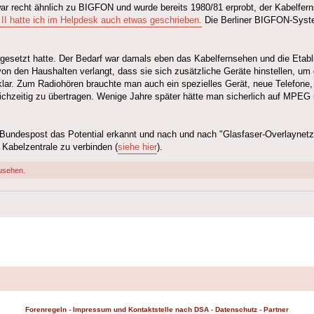
ar recht ähnlich zu BIGFON und wurde bereits 1980/81 erprobt, der Kabelfernse
 II hatte ich im Helpdesk auch etwas geschrieben.
Die Berliner BIGFON-Syst
l gesetzt hatte. Der Bedarf war damals eben das Kabelfernsehen und die Etab
von den Haushalten verlangt, dass sie sich zusätzliche Geräte hinstellen, um
lar. Zum Radiohören brauchte man auch ein spezielles Gerät, neue Telefone,
chzeitig zu übertragen. Wenige Jahre später hätte man sicherlich auf MPEG 
 Bundespost das Potential erkannt und nach und nach "Glasfaser-Overlaynetz
 Kabelzentrale zu verbinden (
siehe hier
).
usehen.
Forenregeln
-
Impressum und Kontaktstelle nach DSA
-
Datenschutz
-
Partner