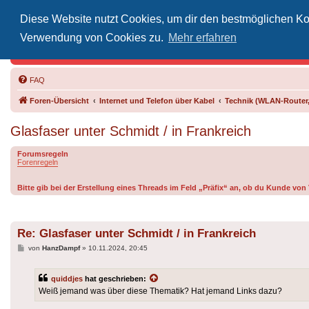
Diese Website nutzt Cookies, um dir den bestmöglichen Kom
Inoff
Verwendung von Cookies zu.
Mehr erfahren
Der Treffp
FAQ
Foren-Übersicht
Internet und Telefon über Kabel
Technik (WLAN-Router,
Glasfaser unter Schmidt / in Frankreich
Forumsregeln
Forenregeln
Bitte gib bei der Erstellung eines Threads im Feld „Präfix“ an, ob du Kunde vo
Re: Glasfaser unter Schmidt / in Frankreich
Beitrag
von
HanzDampf
»
10.11.2024, 20:45
quiddjes
hat geschrieben:
Weiß jemand was über diese Thematik? Hat jemand Links dazu?