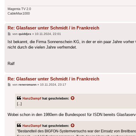
Magenta TV 2.0
CableMax1000
Re: Glasfaser unter Schmidt / in Frankreich
Beitrag
von
quiddjes
»
10.11.2024, 22:01
Ist bekannt, die Firma Sonnenschein KG, in der er ein paar Jahre vorher
nicht durch die vielen Jahre verfremdet.
Ralf
Re: Glasfaser unter Schmidt / in Frankreich
Beitrag
von
reneromann
»
10.11.2024, 23:17
HanzDampf
hat geschrieben:
[...]
Wobei schon in den 1980ern die Bundespost für ISDN bereits Glasfaserve
HanzDampf
hat geschrieben:
"Bestandteil des BIGFON-Systemversuchs war der Einsatz von Breitband-