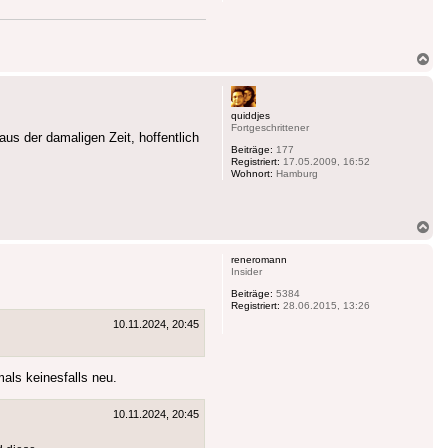
Na
ob
quiddjes
Fortgeschrittener
us der damaligen Zeit, hoffentlich
Beiträge:
177
Registriert:
17.05.2009, 16:52
Wohnort:
Hamburg
Na
ob
reneromann
Insider
Beiträge:
5384
Registriert:
28.06.2015, 13:26
10.11.2024, 20:45
als keinesfalls neu.
10.11.2024, 20:45