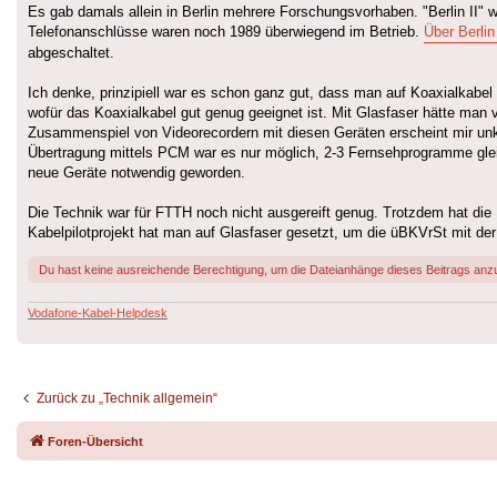
Es gab damals allein in Berlin mehrere Forschungsvorhaben. "Berlin II" w
Telefonanschlüsse waren noch 1989 überwiegend im Betrieb.
Über Berlin
abgeschaltet.
Ich denke, prinzipiell war es schon ganz gut, dass man auf Koaxialkabe
wofür das Koaxialkabel gut genug geeignet ist. Mit Glasfaser hätte man 
Zusammenspiel von Videorecordern mit diesen Geräten erscheint mir unk
Übertragung mittels PCM war es nur möglich, 2-3 Fernsehprogramme glei
neue Geräte notwendig geworden.
Die Technik war für FTTH noch nicht ausgereift genug. Trotzdem hat die
Kabelpilotprojekt hat man auf Glasfaser gesetzt, um die üBKVrSt mit der
Du hast keine ausreichende Berechtigung, um die Dateianhänge dieses Beitrags anz
Vodafone-Kabel-Helpdesk
Zurück zu „Technik allgemein“
Foren-Übersicht