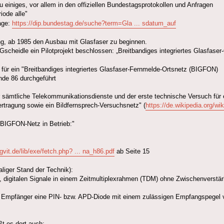
 einiges, vor allem in den offiziellen Bundestagsprotokollen und Anfragen
iode alle"
Tage:
https://dip.bundestag.de/suche?term=Gla ... sdatum_auf
g, ab 1985 den Ausbau mit Glasfaser zu beginnen.
Gscheidle ein Pilotprojekt beschlossen: „Breitbandiges integriertes Glasfase
n für ein "Breitbandiges integriertes Glasfaser-Fernmelde-Ortsnetz (BIGFON)
nde 86 durchgeführt
 sämtliche Telekommunikationsdienste und der erste technische Versuch für ei
tragung sowie ein Bildfernsprech-Versuchsnetz" (
https://de.wikipedia.org/w
BIGFON-Netz in Betrieb:"
.gvit.de/lib/exe/fetch.php? ... na_h86.pdf
ab Seite 15
iger Stand der Technik):
, digitalen Signale in einem Zeitmultiplexrahmen (TDM) ohne Zwischenverstär
ls Empfänger eine PIN- bzw. APD-Diode mit einem zulässigen Empfangspegel v
t es dort auch: