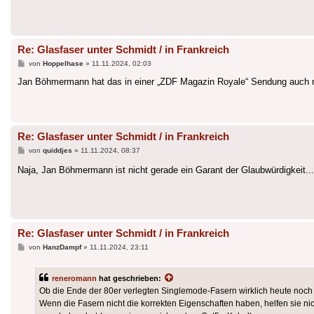
Re: Glasfaser unter Schmidt / in Frankreich
Beitrag
von
Hoppelhase
»
11.11.2024, 02:03
Jan Böhmermann hat das in einer „ZDF Magazin Royale“ Sendung auch 
Re: Glasfaser unter Schmidt / in Frankreich
Beitrag
von
quiddjes
»
11.11.2024, 08:37
Naja, Jan Böhmermann ist nicht gerade ein Garant der Glaubwürdigkeit..
Re: Glasfaser unter Schmidt / in Frankreich
Beitrag
von
HanzDampf
»
11.11.2024, 23:11
reneromann
hat geschrieben:
Ob die Ende der 80er verlegten Singlemode-Fasern wirklich heute noch n
Wenn die Fasern nicht die korrekten Eigenschaften haben, helfen sie ni