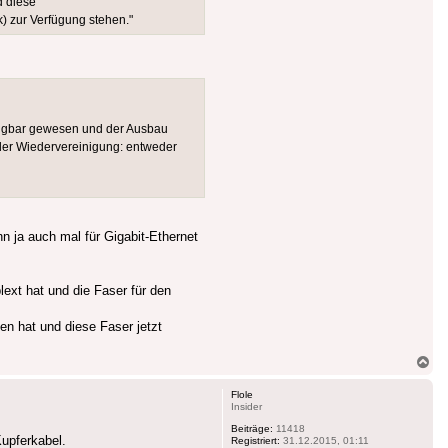
d diese
) zur Verfügung stehen."
fügbar gewesen und der Ausbau
der Wiedervereinigung: entweder
n ja auch mal für Gigabit-Ethernet
ext hat und die Faser für den
en hat und diese Faser jetzt
Na
ob
Flole
Insider
Beiträge:
11418
upferkabel.
Registriert:
31.12.2015, 01:11