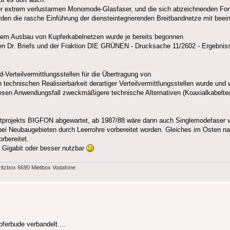
r extrem verlustarmen Monomode-Glasfaser, und die sich abzeichnenden Fort
erden die rasche Einführung der diensteintegrierenden Breitbandnetze mit beei
 dem Ausbau von Kupferkabelnetzen wurde je bereits begonnen
ten Dr. Briefs und der Fraktion DIE GRÜNEN - Drucksache 11/2602 - Ergebni
erteilvermittlungsstellen für die Übertragung von
chnischen Realisierbarkeit derartiger Verteilvermittlungsstellen wurde und 
iesen Anwendungsfall zweckmäßigere technische Alternativen (Koaxialkabeltec
otprojekts BIGFON abgewartet, ab 1987/88 wäre dann auch Singlemodefaser 
i Neubaugebieten durch Leerrohre vorbereitet worden. Gleiches im Osten na
rbereitet.
 Gigabit oder besser nutzbar
ritzbox 6690 Mietbox Vodafone
upferbude verbandelt….