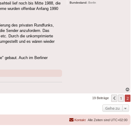
Bundesland:
Berlin
hteil lief noch bis Mitte 1988, die
eme wurden offenbar Anfang 1990
lierung des privaten Rundfunks,
 die Sender anzufordern. Das
 etc. Durch die unkomprimierte
umgestellt und es wären wieder
e" gebaut. Auch im Berliner
Na
ob
1
2
Vorherig
19 Beiträge
Gehe zu
Kontakt
Alle Zeiten sind
UTC+02:00