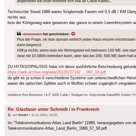
angehoben hat (man erinnere sich mal an Cat5e-Kabel)...
Technischer Stand 1988 waren Singlemode Fasern mit 0,5 dB / KM Dämpfu
nichts aus.
bzw der Königsweg wäre gewesen das ganze in einem Leerrohrsystem au
reneromann
hat geschrieben:
Plus die Frage, ob man damals wirklich jedes Haus einzeln erschlossen 
dann begrenzt.
Hilft ja nichts, wenn man ein Wohngebiet mit mehreren 100 WE -wie dama
zwar mit 10 GBit/s betreiben kann, aber das bei 200..500 WE dann halt am
ZU HYTAS/OPAL/ISIS habe ich diese ausführliche Beschreibung gefund
https://web.archive.org/web/20120227142 ... 997_04.pdf
da gibt es ja schon 6 verschiedene Systeme von unterschiedlichen Herste
waren die optischen Splitter auch in Muffen schwer zugänglich vergraben
Vodafone Red Business I & P 1000 Cable / Stuttgart ex Unitymedia-KabelBW Gebiet / F
Re: Glasfaser unter Schmidt / in Frankreich
Beitrag
von
Knidel
»
11.11.2024, 23:50
Im "Telekommunikations-Atlas Land Berlin" (1989, herausgegeben von d
Telekommunikations-Atlas_Land_Berlin_1989_57_58.pdf