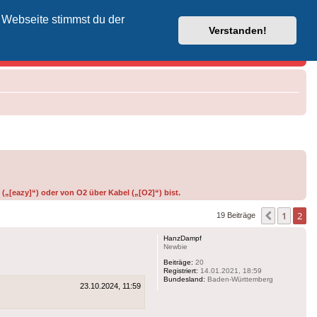
 Webseite stimmst du der
Vodafone-Kabel-Helpdesk
Verstanden!
(„[eazy]“) oder von O2 über Kabel („[O2]“) bist.
1
2
Vorherig
19 Beiträge
HanzDampf
Newbie
Beiträge:
20
Registriert:
14.01.2021, 18:59
Bundesland:
Baden-Württemberg
23.10.2024, 11:59