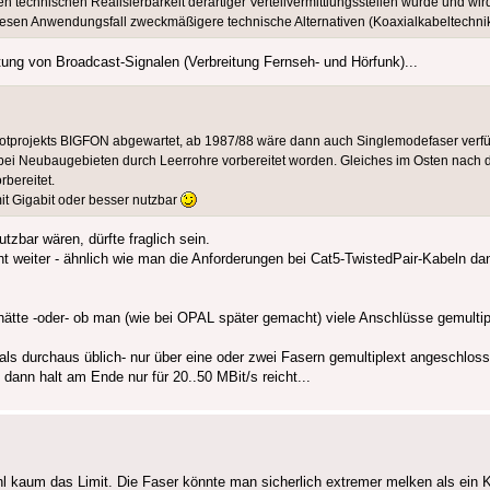
echnischen Realisierbarkeit derartiger Verteilvermittlungsstellen wurde und wir
diesen Anwendungsfall zweckmäßigere technische Alternativen (Koaxialkabeltechnik
itung von Broadcast-Signalen (Verbreitung Fernseh- und Hörfunk)...
ilotprojekts BIGFON abgewartet, ab 1987/88 wäre dann auch Singlemodefaser ver
bei Neubaugebieten durch Leerrohre vorbereitet worden. Gleiches im Osten nach 
rbereitet.
t Gigabit oder besser nutzbar
zbar wären, dürfte fraglich sein.
t weiter - ähnlich wie man die Anforderungen bei Cat5-TwistedPair-Kabeln dan
ätte -oder- ob man (wie bei OPAL später gemacht) viele Anschlüsse gemultipl
ls durchaus üblich- nur über eine oder zwei Fasern gemultiplext angeschloss
dann halt am Ende nur für 20..50 MBit/s reicht...
l kaum das Limit. Die Faser könnte man sicherlich extremer melken als ein K