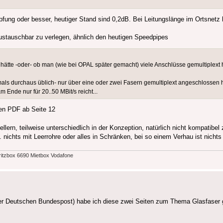
ng oder besser, heutiger Stand sind 0,2dB. Bei Leitungslänge im Ortsnetz 
stauschbar zu verlegen, ähnlich den heutigen Speedpipes
hätte -oder- ob man (wie bei OPAL später gemacht) viele Anschlüsse gemultiplext h
ls durchaus üblich- nur über eine oder zwei Fasern gemultiplext angeschlossen ha
 Ende nur für 20..50 MBit/s reicht...
en PDF ab Seite 12
llern, teilweise unterschiedlich in der Konzeption, natürlich nicht kompatib
. nichts mit Leerrohre oder alles in Schränken, bei so einem Verhau ist nich
ritzbox 6690 Mietbox Vodafone
er Deutschen Bundespost) habe ich diese zwei Seiten zum Thema Glasfaser 