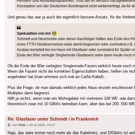
Fernseh- und Hörfunkprogrammen. Trotz der im Versuch nachgewiesenen t
Konzeption von der Deutschen Bundespost nicht weiterverfolgt, da für 
Und genau das war ja auch der eigentlich bessere Ansatz, für die Verbre
Spekualtion von mir
Schmidt und Gescheidle oder deren Nachfolger hätten das Ende des P
eines FTTH Glasfasernetzes wäre damit begonnen oder zumindest z.B. 
Ausbau komplett bis ins Haus mit Glasfaser oder zumindest für Später vo
Ende der 80er verlegte Singlemode Glasfasern wäre dann heute noch mi
Ob die Ende der 80er verlegten Singlemode-Fasern wirklich heute noch nut
Wenn die Fasern nicht die korrekten Eigenschaften haben, helfen sie nich
angehoben hat (man erinnere sich mal an Cat5e-Kabel)...
Plus die Frage, ob man damals wirklich jedes Haus einzeln erschlossen h
Multiplex dann begrenzt.
Hilft ja nichts, wenn man ein Wohngebiet mit mehreren 100 WE -wie dama
theoretisch zwar mit 10 GBit/s betreiben kann, aber das bei 200..500 WE 
Re: Glasfaser unter Schmidt / in Frankreich
Beitrag
von
Flole
»
10.11.2024, 23:27
Naja, das wäre immer noch mehr als das Kabelnetz, und 10Gbit/s ist woh