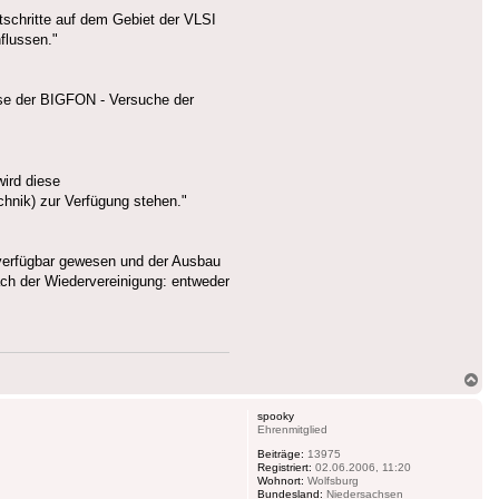
schritte auf dem Gebiet der VLSI
nflussen."
sse der BIGFON - Versuche der
wird diese
hnik) zur Verfügung stehen."
verfügbar gewesen und der Ausbau
ch der Wiedervereinigung: entweder
Na
ob
spooky
Ehrenmitglied
Beiträge:
13975
Registriert:
02.06.2006, 11:20
Wohnort:
Wolfsburg
Bundesland:
Niedersachsen