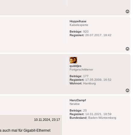
Na
ob
Hoppelhase
Kabelexperte
Beiträge:
920
Registriert:
26.07.2017, 18:42
Na
ob
quiddjes
Fortgeschrittener
Beiträge:
177
Registriert:
17.05.2009, 16:52
Wohnort:
Hamburg
Na
ob
HanzDampf
Newbie
Beiträge:
20
Registriert:
14.01.2021, 18:59
Bundesland:
Baden-Württemberg
10.11.2024, 23:17
a auch mal für Gigabit-Ethernet