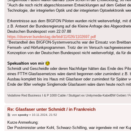
"Auch die noch nicht abgeschlossenen Entwicklungen auf dem Gebiet de
Technologie, der integrierlen Optik und der integrierten Optoelektronik w
Erkenntnisse aus dem BIGFON Piloten wurden nicht weiterverfolgt, mit
z.B. Antwort der Bundesregierung auf die Kleine Anfrage des Abgeordne
Deutschen Bundespost vom 22.07.88
https://dserver.bundestag.de/btd/11/026/1102697.pdf
"Bestandteil des BIGFON-Systemversuchs war der Einsatz von Breitband-V
Fernseh- und Hörfunkprogrammen. Trotz der im Versuch nachgewiesenen te
Konzeption von der Deutschen Bundespost nicht weiterverfolgt, da für d
Spekualtion von mir
Schmidt und Gescheidle oder deren Nachfolger hätten das Ende des Pil
eines FTTH Glasfasernetzes wäre damit begonnen oder zumindest z.B. be
Ausbau komplett bis ins Haus mit Glasfaser oder zumindest für Später vo
Ende der 80er verlegte Singlemode Glasfasern wäre dann heute noch mit
Vodafone Red Business I & P 1000 Cable / Stuttgart ex Unitymedia-KabelBW Gebiet / F
Re: Glasfaser unter Schmidt / in Frankreich
Beitrag
von
spooky
»
10.11.2024, 21:52
Kurze Anmerkung:
Der Postminister unter Kohl, Schwarz-Schilling, war irgendwie mit ner K