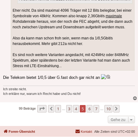
Eher nicht. Da sind maximal 4096 Träger mit 12 Bits belegbar, bei einer
Symbolrate von 48kHz. Kommen also knapp 2,36Gbit/s
maximale
Rohdatenrate heraus, von der noch die FEC abgeht, und die dann auch
noch zwischen Upstream und Downstream aufgeteilt werden muss.
Also da kann man schon froh sein, wenn man da 1/0,5Gbit/s
herausbekommt. Mehr gibt 212a nicht her.
Es sind noch weitere Varianten angedacht, mit 424MHz oder 848MHz
Spektrum, aber spätestens bei der letzten Variante hat man dann auch
Stress mit LTE-Einstrahlung...
Die Telekom bietet 1/0,5 über G.fast doch gar nicht an
Ich streite nicht.
Ich erkläre nur, warum ich Recht habe und Du nicht!
Seite
5
von
10
1
3
4
5
6
7
10
Vorherige
Nächste
99 Beiträge
…
…
Gehe zu
Foren-Übersicht
Kontakt
Alle Zeiten sind
UTC+02:00