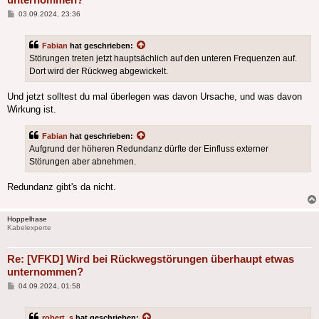
Beitrag
03.09.2024, 23:36
Fabian
hat geschrieben:
Störungen treten jetzt hauptsächlich auf den unteren Frequenzen auf.
Dort wird der Rückweg abgewickelt.
Und jetzt solltest du mal überlegen was davon Ursache, und was davon
Wirkung ist.
Fabian
hat geschrieben:
Aufgrund der höheren Redundanz dürfte der Einfluss externer
Störungen aber abnehmen.
Redundanz gibt's da nicht.
Hoppelhase
Kabelexperte
Re: [VFKD] Wird bei Rückwegstörungen überhaupt etwas
unternommen?
Beitrag
04.09.2024, 01:58
robert_s
hat geschrieben: