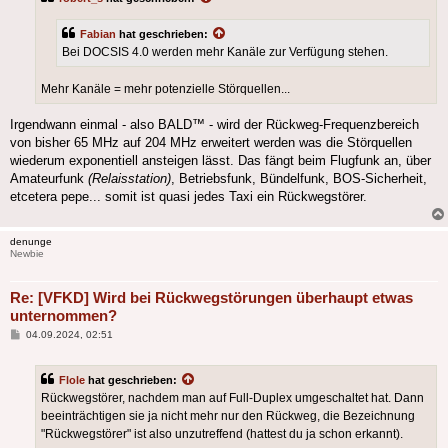
Fabian
hat geschrieben:
Bei DOCSIS 4.0 werden mehr Kanäle zur Verfügung stehen.
Mehr Kanäle = mehr potenzielle Störquellen...
Irgendwann einmal - also BALD™ - wird der Rückweg-Frequenzbereich
von bisher 65 MHz auf 204 MHz erweitert werden was die Störquellen
wiederum exponentiell ansteigen lässt. Das fängt beim Flugfunk an, über
Amateurfunk
(Relaisstation)
, Betriebsfunk, Bündelfunk, BOS-Sicherheit,
etcetera pepe... somit ist quasi jedes Taxi ein Rückwegstörer.
denunge
Newbie
Re: [VFKD] Wird bei Rückwegstörungen überhaupt etwas
unternommen?
Beitrag
04.09.2024, 02:51
Flole
hat geschrieben:
Rückwegstörer, nachdem man auf Full-Duplex umgeschaltet hat. Dann
beeinträchtigen sie ja nicht mehr nur den Rückweg, die Bezeichnung
"Rückwegstörer" ist also unzutreffend (hattest du ja schon erkannt).