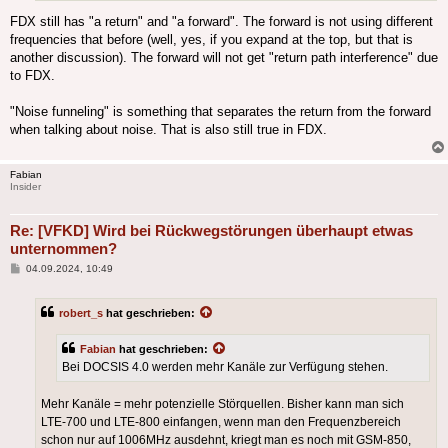
FDX still has "a return" and "a forward". The forward is not using different
frequencies that before (well, yes, if you expand at the top, but that is
another discussion). The forward will not get "return path interference" due
to FDX.
"Noise funneling" is something that separates the return from the forward
when talking about noise. That is also still true in FDX.
Fabian
Insider
Re: [VFKD] Wird bei Rückwegstörungen überhaupt etwas
unternommen?
Beitrag
04.09.2024, 10:49
robert_s
hat geschrieben:
Fabian
hat geschrieben:
Bei DOCSIS 4.0 werden mehr Kanäle zur Verfügung stehen.
Mehr Kanäle = mehr potenzielle Störquellen. Bisher kann man sich
LTE-700 und LTE-800 einfangen, wenn man den Frequenzbereich
schon nur auf 1006MHz ausdehnt, kriegt man es noch mit GSM-850,