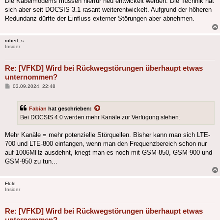
Die Kabelmodems müssen hierfür neu entwickelt werden. Die Technik hat
sich aber seit DOCSIS 3.1 rasant weiterentwickelt. Aufgrund der höheren
Redundanz dürfte der Einfluss externer Störungen aber abnehmen.
robert_s
Insider
Re: [VFKD] Wird bei Rückwegstörungen überhaupt etwas
unternommen?
Beitrag
03.09.2024, 22:48
Fabian
hat geschrieben:
Bei DOCSIS 4.0 werden mehr Kanäle zur Verfügung stehen.
Mehr Kanäle = mehr potenzielle Störquellen. Bisher kann man sich LTE-
700 und LTE-800 einfangen, wenn man den Frequenzbereich schon nur
auf 1006MHz ausdehnt, kriegt man es noch mit GSM-850, GSM-900 und
GSM-950 zu tun...
Flole
Insider
Re: [VFKD] Wird bei Rückwegstörungen überhaupt etwas
unternommen?