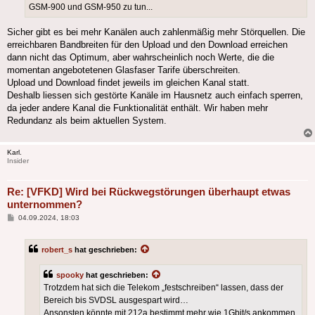
GSM-900 und GSM-950 zu tun...
Sicher gibt es bei mehr Kanälen auch zahlenmäßig mehr Störquellen. Die
erreichbaren Bandbreiten für den Upload und den Download erreichen
dann nicht das Optimum, aber wahrscheinlich noch Werte, die die
momentan angebotetenen Glasfaser Tarife überschreiten.
Upload und Download findet jeweils im gleichen Kanal statt.
Deshalb liessen sich gestörte Kanäle im Hausnetz auch einfach sperren,
da jeder andere Kanal die Funktionalität enthält. Wir haben mehr
Redundanz als beim aktuellen System.
Karl.
Insider
Re: [VFKD] Wird bei Rückwegstörungen überhaupt etwas
unternommen?
Beitrag
04.09.2024, 18:03
robert_s
hat geschrieben:
spooky
hat geschrieben:
Trotzdem hat sich die Telekom „festschreiben“ lassen, dass der
Bereich bis SVDSL ausgespart wird…
Ansonsten könnte mit 212a bestimmt mehr wie 1Gbit/s ankommen.