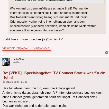
Wie kommst du denn auf dieses schmale Brett? Wer nur den
Internetanschluss genutzt hat, für den ändert sich gar nichts.
Das Nebenkostenprivileg bezog sich nur auf TV und Radio.
Oder mussten vorher reine Internetkunden ebenfalls den
Anschlusspreis (Connect) bezahlen, wenn sie keine Mieter waren,
sondern z.B. im eigenen Haus wohnten?
Steht hier im Forum und im §2 (15) BetrKV.
viewtopic.php?p=752771#p752771
berlin69er
Insider
Re: [VFKD] "Spezialangebot" TV Connect Start = was für ein
Hohn!
Beitrag
21.06.2024, 11:30
Das hat etwas damit zu tun, wem die Anlage gehört.
Ändert nichts daran, dass ich einen VF Internetanschluss buchen kann,
ohne Connect (genaugenommen heißt der sogar TV Connect) dazu
buchen zu müssen.
Das war bisher so und ändert sich auch nicht.