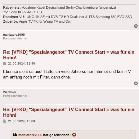
Kabelnetz:
Vodafone Kabel Deutschland Berlin-Charlottenburg (ungenutzt)
TV:
Sony KD-55A1 OLED
Receiver:
VU+ UNO 4K SE mit DVB-T2 HD Dualtuner & 1TB Samsung 850 EVO SSD
Zubehör:
Apple TV 4K für Waipu TV und Co.
maniatore2006
Fortgeschrittener
Re: [VFKD] "Spezialangebot" TV Connect Start = was für ein
Hohn!
Beitrag
21.06.2024, 11:40
Eben so sieht es aus! Hatte ich viele Jahre so nur Internet und kein TV
am anfang noch mit Filter, dann ohne.
Wechsler
Fortgeschrittener
Re: [VFKD] "Spezialangebot" TV Connect Start = was für ein
Hohn!
Beitrag
21.06.2024, 13:09
maniatore2006
hat geschrieben: