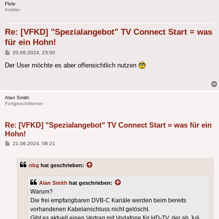
Flole
Insider
Re: [VFKD] "Spezialangebot" TV Connect Start = was
für ein Hohn!
Beitrag
20.06.2024, 23:00
Der User möchte es aber offensichtlich nutzen
Alan Smith
Fortgeschrittener
Re: [VFKD] "Spezialangebot" TV Connect Start = was für ein
Hohn!
Beitrag
21.06.2024, 08:21
nbg
hat geschrieben:
Alan Smith
hat geschrieben:
Warum?
Die frei empfangbaren DVB-C Kanäle werden beim bereits
vorhandenen Kabelanschluss nicht gelöscht.
Gibt es aktuell einen Vertrag mit Vodafone für HD-TV, der ab Juli