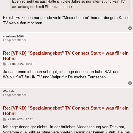
Eben so sieht es aus! Hatte ich viele Jahre so nur Internet und kein TV
am anfang noch mit Filter, dann ohne.
Exakt. Es ziehen nur gerade viele "Medienberater" herum, die gern Kabel-
TV verkaufen möchten.
maniatore2006
Fortgeschrittener
Re: [VFKD] "Spezialangebot" TV Connect Start = was für ein
Hohn!
Beitrag
21.06.2024, 16:30
Ja das kenne ich auch sehr gut, ich sage dennen ich habe SAT und
Waipu. SAT für UK TV und Waipu für Deutsches Fernsehen.
Wechsler
Fortgeschrittener
Re: [VFKD] "Spezialangebot" TV Connect Start = was für ein
Hohn!
Beitrag
21.06.2024, 17:28
Ich sage denen gar nichts. In der örtlichen Niederlassung von Telekom,
Vodafone o. ä. gibt es ohne vereinbarten Termin gar keinen Zutritt. Bei mir