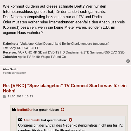
Wie kommst du denn auf dieses schmale Brett? Wer nur den
Internetanschluss genutzt hat, für den ändert sich gar nichts.
Das Nebenkostenprivileg bezog sich nur auf TV und Radio.
Oder mussten vorher reine Internetkunden ebenfalls den Anschlusspreis
(Connect) bezahlen, wenn sie keine Mieter waren, sondern z.B. im
eigenen Haus wohnten?
Kabelnetz:
Vodafone Kabel Deutschland Berlin-Charlottenburg (ungenutzt)
TV:
Sony KD-55A1 OLED
Receiver:
VU+ UNO 4K SE mit DVB-T2 HD Dualtuner & 1TB Samsung 850 EVO SSD
Zubehör:
Apple TV 4K für Waipu TV und Co.
Alan Smith
Fortgeschrittener
Re: [VFKD] "Spezialangebot" TV Connect Start = was für ein
Hohn!
Beitrag
21.06.2024, 10:33
berlin69er
hat geschrieben:
Alan Smith
hat geschrieben:
Übrigens gilt der Entfall des Nebenkostenprivilegs nicht nur für TV,
sondern für den Kabel-Breitbandanschluss.