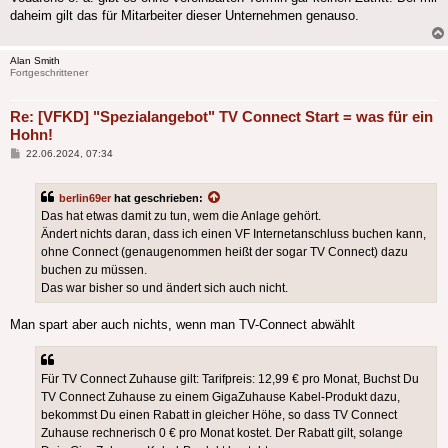
daheim gilt das für Mitarbeiter dieser Unternehmen genauso.
Alan Smith
Fortgeschrittener
Re: [VFKD] "Spezialangebot" TV Connect Start = was für ein
Hohn!
Beitrag
22.06.2024, 07:34
berlin69er
hat geschrieben:
Das hat etwas damit zu tun, wem die Anlage gehört.
Ändert nichts daran, dass ich einen VF Internetanschluss buchen kann,
ohne Connect (genaugenommen heißt der sogar TV Connect) dazu
buchen zu müssen.
Das war bisher so und ändert sich auch nicht.
Man spart aber auch nichts, wenn man TV-Connect abwählt
Für TV Connect Zuhause gilt: Tarifpreis: 12,99 € pro Monat, Buchst Du
TV Connect Zuhause zu einem GigaZuhause Kabel-Produkt dazu,
bekommst Du einen Rabatt in gleicher Höhe, so dass TV Connect
Zuhause rechnerisch 0 € pro Monat kostet. Der Rabatt gilt, solange