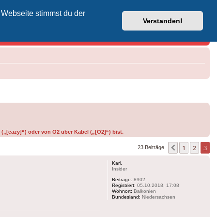
 Webseite stimmst du der
Vodafone-Kabel-Helpdesk
Verstanden!
(„[eazy]“) oder von O2 über Kabel („[O2]“) bist.
1
2
3
Vorherige
23 Beiträge
Karl.
Insider
Beiträge:
8902
Registriert:
05.10.2018, 17:08
Wohnort:
Balkonien
Bundesland:
Niedersachsen