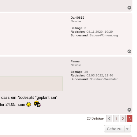
Na
ob
Dani0815
Newbie
Beiträge:
6
Registriert:
08.11.2020, 19:29
Bundesland:
Baden-Württemberg
Na
ob
Farmer
Newbie
Beiträge:
25
Registriert:
02.03.2022, 17:40
Bundesland:
Nordrhein-Westfalen
 dass ein Nodesplit "geplant sei"
der 24.05. sein
Na
ob
1
2
3
Vorherige
23 Beiträge
Gehe zu