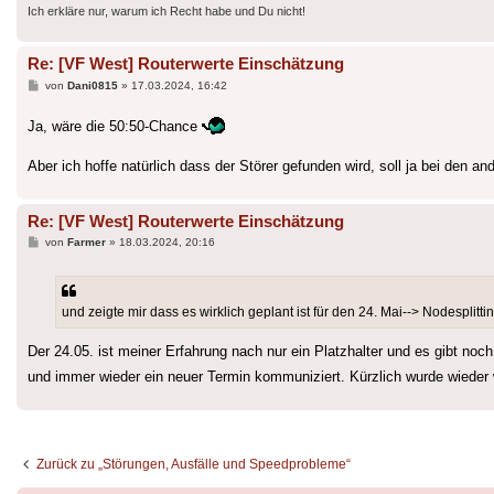
Ich erkläre nur, warum ich Recht habe und Du nicht!
Re: [VF West] Routerwerte Einschätzung
Beitrag
von
Dani0815
»
17.03.2024, 16:42
Ja, wäre die 50:50-Chance
Aber ich hoffe natürlich dass der Störer gefunden wird, soll ja bei den an
Re: [VF West] Routerwerte Einschätzung
Beitrag
von
Farmer
»
18.03.2024, 20:16
und zeigte mir dass es wirklich geplant ist für den 24. Mai--> Nodesplittin
Der 24.05. ist meiner Erfahrung nach nur ein Platzhalter und es gibt noch
und immer wieder ein neuer Termin kommuniziert. Kürzlich wurde wieder w
Zurück zu „Störungen, Ausfälle und Speedprobleme“