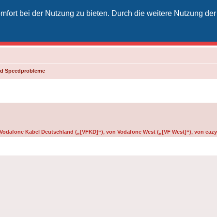
fort bei der Nutzung zu bieten. Durch die weitere Nutzung der
izielles Vodafone-Kabel-Forum
unkt für Kabelkunden von Vodafone - von Kunden für Kunden
und Speedprobleme
n Vodafone Kabel Deutschland („[VFKD]“), von Vodafone West („[VF West]“), von eazy 