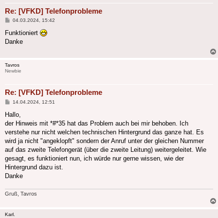
Re: [VFKD] Telefonprobleme
Beitrag
04.03.2024, 15:42
Funktioniert
Danke
Tavros
Newbie
Re: [VFKD] Telefonprobleme
Beitrag
14.04.2024, 12:51
Hallo,
der Hinweis mit *#*35 hat das Problem auch bei mir behoben. Ich
verstehe nur nicht welchen technischen Hintergrund das ganze hat. Es
wird ja nicht "angeklopft" sondern der Anruf unter der gleichen Nummer
auf das zweite Telefongerät (über die zweite Leitung) weitergeleitet. Wie
gesagt, es funktioniert nun, ich würde nur gerne wissen, wie der
Hintergrund dazu ist.
Danke
Gruß, Tavros
Karl.