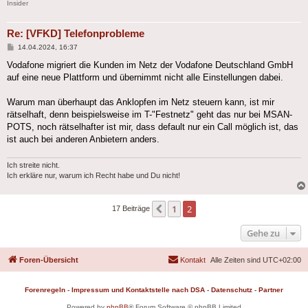
Insider
Re: [VFKD] Telefonprobleme
Beitrag
14.04.2024, 16:37
Vodafone migriert die Kunden im Netz der Vodafone Deutschland GmbH
auf eine neue Plattform und übernimmt nicht alle Einstellungen dabei.
Warum man überhaupt das Anklopfen im Netz steuern kann, ist mir
rätselhaft, denn beispielsweise im T-"Festnetz" geht das nur bei MSAN-
POTS, noch rätselhafter ist mir, dass default nur ein Call möglich ist, das
ist auch bei anderen Anbietern anders.
Ich streite nicht.
Ich erkläre nur, warum ich Recht habe und Du nicht!
1
2
Vorherige
17 Beiträge
Gehe zu
Foren-Übersicht
Kontakt
Alle Zeiten sind
UTC+02:00
Forenregeln
-
Impressum und Kontaktstelle nach DSA
-
Datenschutz
-
Partner
Powered by
phpBB
® Forum Software © phpBB Limited