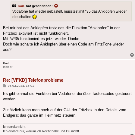
Karl.
hat geschrieben:
Vodafone hat wieder gebastelt, müsstest mit *35 das Anklopfen wieder
einschalten
Bei mir hat das Anklopfen trotz das die Funktion "Anklopfen" in der
Fritzbox aktiviert ist nicht funktioniert.
Mit *#*35 funktioniert es jetzt wieder. Danke.
Doch wie schalte ich Anklopfen über einen Code am FritzFone wieder
aus?
Karl.
Insider
Re: [VFKD] Telefonprobleme
Beitrag
04.03.2024, 15:01
Es gibt einmal die Funktion bei Vodafone, die über Tastencodes gesteuert
werden.
Zusätzlich kann man noch auf der GUI der Fritzbox in den Details vom
Endgerät das ganze im Heimnetz steuern.
Ich streite nicht.
Ich erkläre nur, warum ich Recht habe und Du nicht!