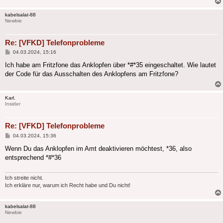
kabelsalat-88
Newbie
Re: [VFKD] Telefonprobleme
Beitrag
04.03.2024, 15:16
Ich habe am Fritzfone das Anklopfen über *#*35 eingeschaltet. Wie lautet
der Code für das Ausschalten des Anklopfens am Fritzfone?
Karl.
Insider
Re: [VFKD] Telefonprobleme
Beitrag
04.03.2024, 15:36
Wenn Du das Anklopfen im Amt deaktivieren möchtest, *36, also
entsprechend *#*36
Ich streite nicht.
Ich erkläre nur, warum ich Recht habe und Du nicht!
kabelsalat-88
Newbie