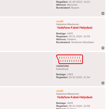
Registriert:
01.09.2022, 13:21
Wohnort:
München
Bundesland:
Bayern
Na
ob
cka82
Helpdesk-Mitarbeiter
Beiträge:
3405
Registriert:
06.01.2020, 10:59
Wohnort:
Geldern
Bundesland:
Nordrhein-Westfalen
Na
ob
V0DAF0N3
Kabelfreak
Beiträge:
1603
Registriert:
26.02.2020, 21:54
Na
ob
cka82
Helpdesk-Mitarbeiter
Beiträge:
3405
Registriert:
06.01.2020, 10:59
Wohnort:
Geldern