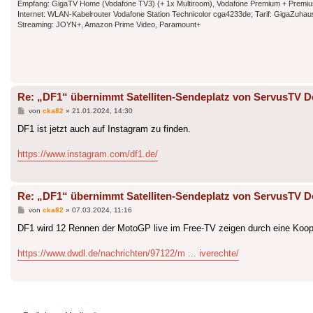
Empfang: GigaTV Home (Vodafone TV3) (+ 1x Multiroom), Vodafone Premium + Premium Plu
Internet: WLAN-Kabelrouter Vodafone Station Technicolor cga4233de; Tarif: GigaZuh
Streaming: JOYN+, Amazon Prime Video, Paramount+
Re: „DF1“ übernimmt Satelliten-Sendeplatz von ServusTV D
Beitrag
von
cka82
»
21.01.2024, 14:30
DF1 ist jetzt auch auf Instagram zu finden.
https://www.instagram.com/df1.de/
Re: „DF1“ übernimmt Satelliten-Sendeplatz von ServusTV D
Beitrag
von
cka82
»
07.03.2024, 11:16
DF1 wird 12 Rennen der MotoGP live im Free-TV zeigen durch eine Koop
https://www.dwdl.de/nachrichten/97122/m ... iverechte/