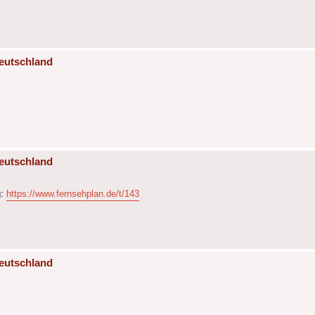
eutschland
eutschland
g:
https://www.fernsehplan.de/t/143
eutschland