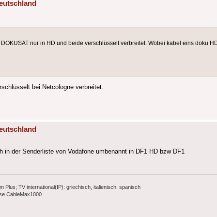
eutschland
OKUSAT nur in HD und beide verschlüsselt verbreitet. Wobei kabel eins doku HD 
chlüsselt bei Netcologne verbreitet.
eutschland
h in der Senderliste von Vodafone umbenannt in DF1 HD bzw DF1
s; TV international(IP): griechisch, italienisch, spanisch
ause CableMax1000