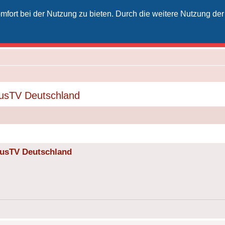
fort bei der Nutzung zu bieten. Durch die weitere Nutzung der
izielles Vodafone-Kabel-Forum
unkt für Kabelkunden von Vodafone - von Kunden für Kunden
vusTV Deutschland
vusTV Deutschland