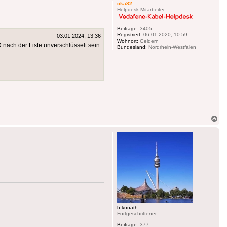
cka82
Helpdesk-Mitarbeiter
Beiträge:
3405
Registriert:
06.01.2020, 10:59
03.01.2024, 13:36
Wohnort:
Geldern
nach der Liste unverschlüsselt sein
Bundesland:
Nordrhein-Westfalen
Na
ob
h.kunath
Fortgeschrittener
Beiträge:
377