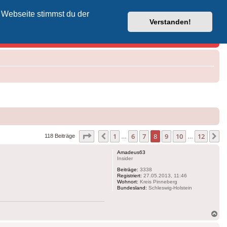
 Webseite stimmst du der
Vodafone-Kabel-Helpdesk
Verstanden!
Seite
8
von
12
1
6
7
8
9
10
12
Vorherige
N
118 Beiträge
…
…
Amadeus63
Insider
Beiträge:
3338
Registriert:
27.05.2013, 11:46
Wohnort:
Kreis Pinneberg
Bundesland:
Schleswig-Holstein
Na
ob