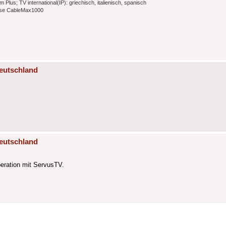
s; TV international(IP): griechisch, italienisch, spanisch
ause CableMax1000
eutschland
eutschland
eration mit ServusTV.