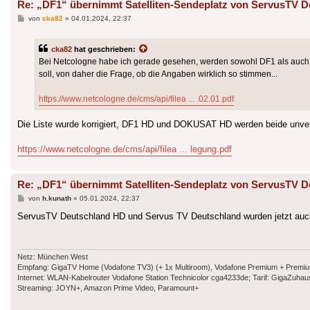
Re: „DF1“ übernimmt Satelliten-Sendeplatz von ServusTV D
Beitrag
von
cka82
»
04.01.2024, 22:37
cka82
hat geschrieben:
Bei Netcologne habe ich gerade gesehen, werden sowohl DF1 als auch D
soll, von daher die Frage, ob die Angaben wirklich so stimmen...
https://www.netcologne.de/cms/api/filea ... .02.01.pdf
Die Liste wurde korrigiert, DF1 HD und DOKUSAT HD werden beide unvers
https://www.netcologne.de/cms/api/filea ... legung.pdf
Re: „DF1“ übernimmt Satelliten-Sendeplatz von ServusTV D
Beitrag
von
h.kunath
»
05.01.2024, 22:37
ServusTV Deutschland HD und Servus TV Deutschland wurden jetzt auc
Netz: München West
Empfang: GigaTV Home (Vodafone TV3) (+ 1x Multiroom), Vodafone Premium + Premium Plu
Internet: WLAN-Kabelrouter Vodafone Station Technicolor cga4233de; Tarif: GigaZuh
Streaming: JOYN+, Amazon Prime Video, Paramount+