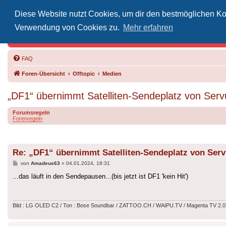
Diese Website nutzt Cookies, um dir den bestmöglichen Kom
Inoff
Verwendung von Cookies zu.
Mehr erfahren
Der Treffp
FAQ
Foren-Übersicht
Offtopic
Medien
„DF1“ übernimmt Satelliten-Sendeplatz von Ser
Forumsregeln
Forenregeln
Re: „DF1“ übernimmt Satelliten-Sendeplatz von Ser
Beitrag
von
Amadeus63
»
04.01.2024, 18:31
...das läuft in den Sendepausen...(bis jetzt ist DF1 'kein Hit')
Bild : LG OLED C2 / Ton : Bose Soundbar / ZATTOO.CH / WAIPU.TV / Magenta TV 2.0