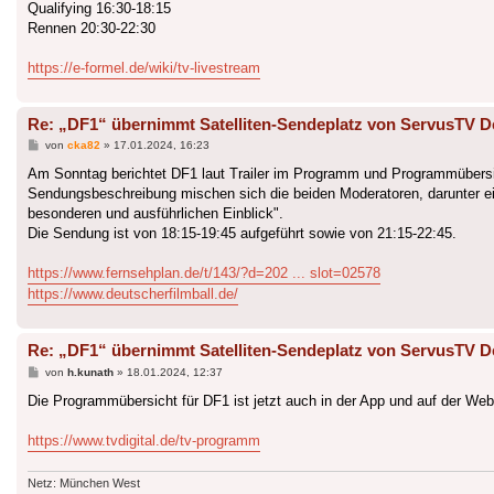
Qualifying 16:30-18:15
Rennen 20:30-22:30
https://e-formel.de/wiki/tv-livestream
Re: „DF1“ übernimmt Satelliten-Sendeplatz von ServusTV D
Beitrag
von
cka82
»
17.01.2024, 16:23
Am Sonntag berichtet DF1 laut Trailer im Programm und Programmübersi
Sendungsbeschreibung mischen sich die beiden Moderatoren, darunter ei
besonderen und ausführlichen Einblick".
Die Sendung ist von 18:15-19:45 aufgeführt sowie von 21:15-22:45.
https://www.fernsehplan.de/t/143/?d=202 ... slot=02578
https://www.deutscherfilmball.de/
Re: „DF1“ übernimmt Satelliten-Sendeplatz von ServusTV D
Beitrag
von
h.kunath
»
18.01.2024, 12:37
Die Programmübersicht für DF1 ist jetzt auch in der App und auf der Webs
https://www.tvdigital.de/tv-programm
Netz: München West