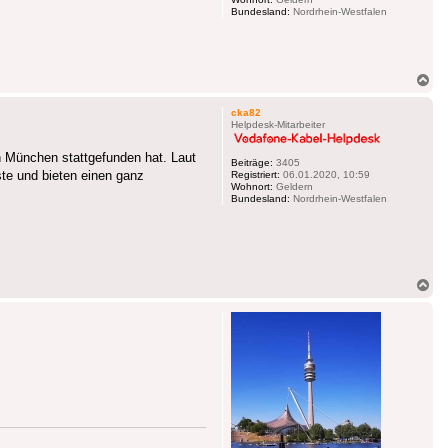
Bundesland:
Nordrhein-Westfalen
Na
ob
cka82
Helpdesk-Mitarbeiter
 München stattgefunden hat. Laut
Beiträge:
3405
te und bieten einen ganz
Registriert:
06.01.2020, 10:59
Wohnort:
Geldern
Bundesland:
Nordrhein-Westfalen
Na
ob