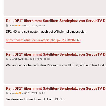
Re: „DF1“ übernimmt Satelliten-Sendeplatz von ServusTV D
Beitrag
von
cka82
»
06.01.2024, 03:36
DF1 HD wird seit gestern auch bei Wilhelm.tel eingespeist.
https://board.wtnet.de/viewtopic.php?p=82363#p82363
Re: „DF1“ übernimmt Satelliten-Sendeplatz von ServusTV D
Beitrag
von
V0DAF0N3
»
07.01.2024, 10:07
Wer auf der Suche nach dem Programm von DF1 ist, wird nun hier fündi
Re: „DF1“ übernimmt Satelliten-Sendeplatz von ServusTV D
Beitrag
von
cka82
»
08.01.2024, 14:21
Sendezeiten Formel E auf DF1 am 13.01. :