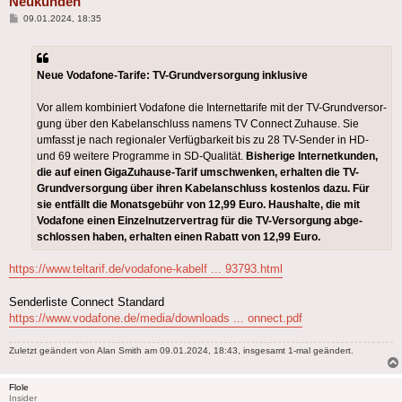
Neukunden
Beitrag
09.01.2024, 18:35
Neue Vodafone-Tarife: TV-Grundversorgung inklusive
Vor allem kombi­niert Voda­fone die Inter­net­tarife mit der TV-Grund­ver­sor­
gung über den Kabel­anschluss namens TV Connect Zuhause. Sie
umfasst je nach regio­naler Verfüg­bar­keit bis zu 28 TV-Sender in HD-
und 69 weitere Programme in SD-Qualität.
Bishe­rige Inter­net­kunden,
die auf einen GigaZuhause-Tarif umschwenken, erhalten die TV-
Grund­ver­sor­gung über ihren Kabel­anschluss kostenlos dazu. Für
sie entfällt die Monats­gebühr von 12,99 Euro. Haus­halte, die mit
Voda­fone einen Einzel­nut­zer­ver­trag für die TV-Versor­gung abge­
schlossen haben, erhalten einen Rabatt von 12,99 Euro.
https://www.teltarif.de/vodafone-kabelf ... 93793.html
Senderliste Connect Standard
https://www.vodafone.de/media/downloads ... onnect.pdf
Zuletzt geändert von
Alan Smith
am 09.01.2024, 18:43, insgesamt 1-mal geändert.
Flole
Insider