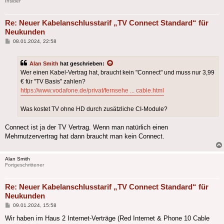
Insider
Re: Neuer Kabelanschlusstarif „TV Connect Standard“ für
Neukunden
Beitrag
08.01.2024, 22:58
Alan Smith
hat geschrieben:
Wer einen Kabel-Vertrag hat, braucht kein "Connect" und muss nur 3,99
€ für "TV Basis" zahlen?
https://www.vodafone.de/privat/fernsehe ... cable.html
Was kostet TV ohne HD durch zusätzliche CI-Module?
Connect ist ja der TV Vertrag. Wenn man natürlich einen
Mehrnutzervertrag hat dann braucht man kein Connect.
Alan Smith
Fortgeschrittener
Re: Neuer Kabelanschlusstarif „TV Connect Standard“ für
Neukunden
Beitrag
09.01.2024, 15:58
Wir haben im Haus 2 Internet-Verträge (Red Internet & Phone 10 Cable