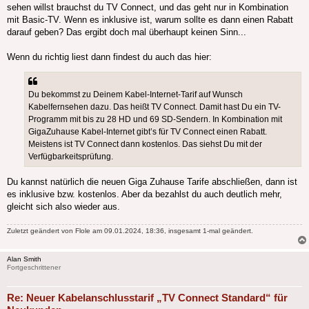
sehen willst brauchst du TV Connect, und das geht nur in Kombination
mit Basic-TV. Wenn es inklusive ist, warum sollte es dann einen Rabatt
darauf geben? Das ergibt doch mal überhaupt keinen Sinn...
Wenn du richtig liest dann findest du auch das hier:
Du bekommst zu Deinem Kabel-Internet-Tarif auf Wunsch
Kabelfernsehen dazu. Das heißt TV Connect. Damit hast Du ein TV-
Programm mit bis zu 28 HD und 69 SD-Sendern. In Kombination mit
GigaZuhause Kabel-Internet gibt’s für TV Connect einen Rabatt.
Meistens ist TV Connect dann kostenlos. Das siehst Du mit der
Verfügbarkeitsprüfung.
Du kannst natürlich die neuen Giga Zuhause Tarife abschließen, dann ist
es inklusive bzw. kostenlos. Aber da bezahlst du auch deutlich mehr,
gleicht sich also wieder aus.
Zuletzt geändert von
Flole
am 09.01.2024, 18:36, insgesamt 1-mal geändert.
Alan Smith
Fortgeschrittener
Re: Neuer Kabelanschlusstarif „TV Connect Standard“ für