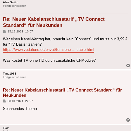
Alan Smith
Fortgeschrittener
Re: Neuer Kabelanschlusstarif „TV Connect
Standard“ für Neukunden
Beitrag
15.12.2023, 10:57
Wer einen Kabel-Vertrag hat, braucht kein "Connect" und muss nur 3,99 €
für "TV Basis" zahlen?
https://www.vodafone.de/privat/fernsehe ... cable.html
Was kostet TV ohne HD durch zusätzliche CI-Module?
Timo1983
Fortgeschrittener
Re: Neuer Kabelanschlusstarif „TV Connect Standard“ für
Neukunden
Beitrag
08.01.2024, 22:27
Spannendes Thema
Flole