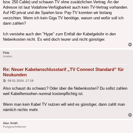
bzw. 250 Cable) und schauen TV ohne zusätzlichen Vertrag. An der
Adresse ist laut Vodafone-Verfügbarkeit auch kein TV-Vertrag vorhanden.
Auf HD privat und die Sparten bzw. Pay-TV konnten wir bislang
verzichten. Wenn ich kein Giga TV benötige, warum und wofür soll ich
dann zahlen?
Ich verstehe auch den "Hype" zum Entfall der Kabelgebühr in den
Nebenkosten nicht. Es wird doch teurer und nicht günstiger.
Flole
Insider
Re: Neuer Kabelanschlusstarif „TV Connect Standard“ für
Neukunden
Beitrag
09.01.2024, 17:19
Also schaust du schwarz? Oder über die Nebenkosten? Du sollst zahlen
weil Kabelfernsehen nunmal kostenpflichtig ist.
Wenn man kein Kabel TV nutzen will wird es günstiger, dann zahlt man
nämlich nichts mehr.
Alan Smith
Fortgeschrittener