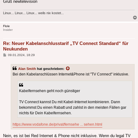
Gruß newtelevision
Linux... Linux... Linux... weils nix kostet...
Flole
Insider
Re: Neuer Kabelanschlusstarif „TV Connect Standard“ für
Neukunden
Beitrag
09.01.2024, 18:29
Alan Smith
hat geschrieben:
Bei den Kabelanschlüssen Internet&Phone ist "TV Connect" inklusive.
Kabelfernsehen geht noch günstiger
TV Connect kannst Du mit Kabel-Internet kombinieren. Dann
bekommst Du einen Rabatt und zahlst in den meisten Fällen gar
nichts für Dein Kabelfernsehen.
https://www.vodafone.de/privat/fernsehe ... sehen.html
Nein, es ist bei Red Internet & Phone nicht inklusive. Wenn du legal TV