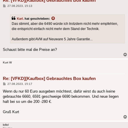
Re: [VFKD][Kaufbox] Gebrauchtes Box kaufen
Beitrag
27.08.2023, 15:13
Karl.
hat geschrieben:
Das stimmt, aber die 6490 würde ich trotzdem nicht mehr empfehlen,
die entspricht einfach nicht mehr dem Stand der Technik.
Außerdem gibt AVM auf Neuware 5 Jahre Garantie...
Schaust bitte mal die Preise an?
Kurt W
Re: [VFKD][Kaufbox] Gebrauchtes Box kaufen
Beitrag
27.08.2023, 15:17
Wenn du nur 60 Euro ausgeben möchtest, dafür wirst du auch keine
gebrauchte 6660, 6591 geschweige 6690 bekommen. Und neue liegen
halt bei so um die 200 -280 €.
Gruß Kurt
lollol