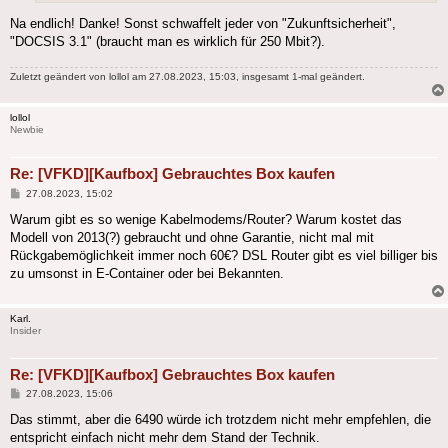
Na endlich! Danke! Sonst schwaffelt jeder von "Zukunftsicherheit",
"DOCSIS 3.1" (braucht man es wirklich für 250 Mbit?).
Zuletzt geändert von
lollol
am 27.08.2023, 15:03, insgesamt 1-mal geändert.
lollol
Newbie
Re: [VFKD][Kaufbox] Gebrauchtes Box kaufen
Beitrag
27.08.2023, 15:02
Warum gibt es so wenige Kabelmodems/Router? Warum kostet das
Modell von 2013(?) gebraucht und ohne Garantie, nicht mal mit
Rückgabemöglichkeit immer noch 60€? DSL Router gibt es viel billiger bis
zu umsonst in E-Container oder bei Bekannten.
Karl.
Insider
Re: [VFKD][Kaufbox] Gebrauchtes Box kaufen
Beitrag
27.08.2023, 15:06
Das stimmt, aber die 6490 würde ich trotzdem nicht mehr empfehlen, die
entspricht einfach nicht mehr dem Stand der Technik.