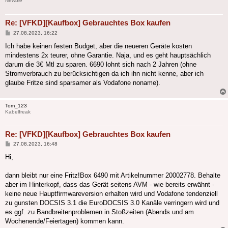
Newbie
Re: [VFKD][Kaufbox] Gebrauchtes Box kaufen
Beitrag
27.08.2023, 16:22
Ich habe keinen festen Budget, aber die neueren Geräte kosten
mindestens 2x teurer, ohne Garantie. Naja, und es geht hauptsächlich
darum die 3€ Mtl zu sparen. 6690 lohnt sich nach 2 Jahren (ohne
Stromverbrauch zu berücksichtigen da ich ihn nicht kenne, aber ich
glaube Fritze sind sparsamer als Vodafone noname).
Tom_123
Kabelfreak
Re: [VFKD][Kaufbox] Gebrauchtes Box kaufen
Beitrag
27.08.2023, 16:48
Hi,
dann bleibt nur eine Fritz!Box 6490 mit Artikelnummer 20002778. Behalte
aber im Hinterkopf, dass das Gerät seitens AVM - wie bereits erwähnt -
keine neue Hauptfirmwareversion erhalten wird und Vodafone tendenziell
zu gunsten DOCSIS 3.1 die EuroDOCSIS 3.0 Kanäle verringern wird und
es ggf. zu Bandbreitenproblemen in Stoßzeiten (Abends und am
Wochenende/Feiertagen) kommen kann.