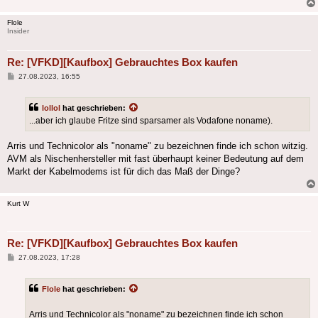
Flole
Insider
Re: [VFKD][Kaufbox] Gebrauchtes Box kaufen
Beitrag
27.08.2023, 16:55
lollol
hat geschrieben:
...aber ich glaube Fritze sind sparsamer als Vodafone noname).
Arris und Technicolor als "noname" zu bezeichnen finde ich schon witzig.
AVM als Nischenhersteller mit fast überhaupt keiner Bedeutung auf dem
Markt der Kabelmodems ist für dich das Maß der Dinge?
Kurt W
Re: [VFKD][Kaufbox] Gebrauchtes Box kaufen
Beitrag
27.08.2023, 17:28
Flole
hat geschrieben:
Arris und Technicolor als "noname" zu bezeichnen finde ich schon