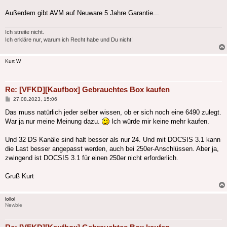
Außerdem gibt AVM auf Neuware 5 Jahre Garantie...
Ich streite nicht.
Ich erkläre nur, warum ich Recht habe und Du nicht!
Kurt W
Re: [VFKD][Kaufbox] Gebrauchtes Box kaufen
Beitrag
27.08.2023, 15:06
Das muss natürlich jeder selber wissen, ob er sich noch eine 6490 zulegt.
War ja nur meine Meinung dazu.
Ich würde mir keine mehr kaufen.
Und 32 DS Kanäle sind halt besser als nur 24. Und mit DOCSIS 3.1 kann
die Last besser angepasst werden, auch bei 250er-Anschlüssen. Aber ja,
zwingend ist DOCSIS 3.1 für einen 250er nicht erforderlich.
Gruß Kurt
lollol
Newbie