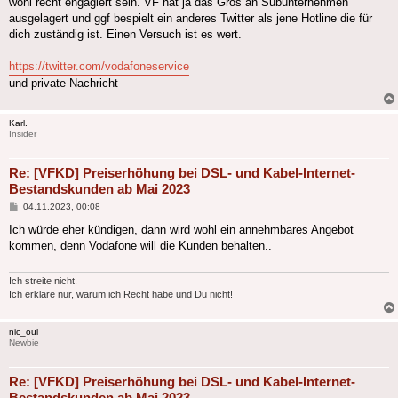
wohl recht engagiert sein. VF hat ja das Gros an Subunternehmen
ausgelagert und ggf bespielt ein anderes Twitter als jene Hotline die für
dich zuständig ist. Einen Versuch ist es wert.
https://twitter.com/vodafoneservice
und private Nachricht
Karl.
Insider
Re: [VFKD] Preiserhöhung bei DSL- und Kabel-Internet-
Bestandskunden ab Mai 2023
Beitrag
04.11.2023, 00:08
Ich würde eher kündigen, dann wird wohl ein annehmbares Angebot
kommen, denn Vodafone will die Kunden behalten..
Ich streite nicht.
Ich erkläre nur, warum ich Recht habe und Du nicht!
nic_oul
Newbie
Re: [VFKD] Preiserhöhung bei DSL- und Kabel-Internet-
Bestandskunden ab Mai 2023