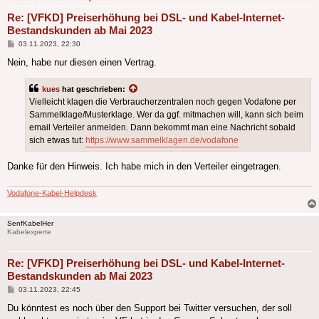
Re: [VFKD] Preiserhöhung bei DSL- und Kabel-Internet-
Bestandskunden ab Mai 2023
Beitrag
03.11.2023, 22:30
Nein, habe nur diesen einen Vertrag.
kues
hat geschrieben:
Vielleicht klagen die Verbraucherzentralen noch gegen Vodafone per
Sammelklage/Musterklage. Wer da ggf. mitmachen will, kann sich beim
email Verteiler anmelden. Dann bekommt man eine Nachricht sobald
sich etwas tut:
https://www.sammelklagen.de/vodafone
Danke für den Hinweis. Ich habe mich in den Verteiler eingetragen.
Vodafone-Kabel-Helpdesk
SenfKabelHer
Kabelexperte
Re: [VFKD] Preiserhöhung bei DSL- und Kabel-Internet-
Bestandskunden ab Mai 2023
Beitrag
03.11.2023, 22:45
Du könntest es noch über den Support bei Twitter versuchen, der soll