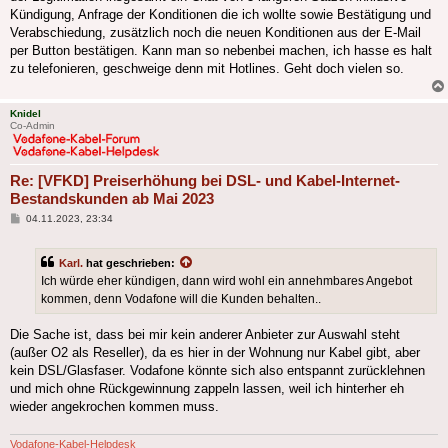
Kündigung, Anfrage der Konditionen die ich wollte sowie Bestätigung und
Verabschiedung, zusätzlich noch die neuen Konditionen aus der E-Mail
per Button bestätigen. Kann man so nebenbei machen, ich hasse es halt
zu telefonieren, geschweige denn mit Hotlines. Geht doch vielen so.
Knidel
Co-Admin
Re: [VFKD] Preiserhöhung bei DSL- und Kabel-Internet-
Bestandskunden ab Mai 2023
Beitrag
04.11.2023, 23:34
Karl.
hat geschrieben:
Ich würde eher kündigen, dann wird wohl ein annehmbares Angebot
kommen, denn Vodafone will die Kunden behalten..
Die Sache ist, dass bei mir kein anderer Anbieter zur Auswahl steht
(außer O2 als Reseller), da es hier in der Wohnung nur Kabel gibt, aber
kein DSL/Glasfaser. Vodafone könnte sich also entspannt zurücklehnen
und mich ohne Rückgewinnung zappeln lassen, weil ich hinterher eh
wieder angekrochen kommen muss.
Vodafone-Kabel-Helpdesk