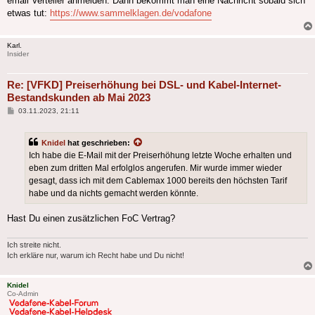
email Verteiler anmelden. Dann bekommt man eine Nachricht sobald sich
etwas tut:
https://www.sammelklagen.de/vodafone
Karl.
Insider
Re: [VFKD] Preiserhöhung bei DSL- und Kabel-Internet-
Bestandskunden ab Mai 2023
Beitrag
03.11.2023, 21:11
Knidel
hat geschrieben:
Ich habe die E-Mail mit der Preiserhöhung letzte Woche erhalten und
eben zum dritten Mal erfolglos angerufen. Mir wurde immer wieder
gesagt, dass ich mit dem Cablemax 1000 bereits den höchsten Tarif
habe und da nichts gemacht werden könnte.
Hast Du einen zusätzlichen FoC Vertrag?
Ich streite nicht.
Ich erkläre nur, warum ich Recht habe und Du nicht!
Knidel
Co-Admin