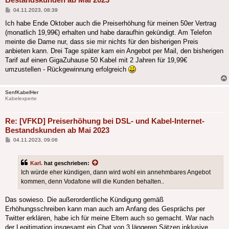
Beitrag
04.11.2023, 08:39
Ich habe Ende Oktober auch die Preiserhöhung für meinen 50er Vertrag
(monatlich 19,99€) erhalten und habe daraufhin gekündigt. Am Telefon
meinte die Dame nur, dass sie mir nichts für den bisherigen Preis
anbieten kann. Drei Tage später kam ein Angebot per Mail, den bisherigen
Tarif auf einen GigaZuhause 50 Kabel mit 2 Jahren für 19,99€
umzustellen - Rückgewinnung erfolgreich
SenfKabelHer
Kabelexperte
Re: [VFKD] Preiserhöhung bei DSL- und Kabel-Internet-
Bestandskunden ab Mai 2023
Beitrag
04.11.2023, 09:06
Karl.
hat geschrieben:
Ich würde eher kündigen, dann wird wohl ein annehmbares Angebot
kommen, denn Vodafone will die Kunden behalten..
Das sowieso. Die außerordentliche Kündigung gemäß
Erhöhungsschreiben kann man auch am Anfang des Gesprächs per
Twitter erklären, habe ich für meine Eltern auch so gemacht. War nach
der Legitimation insgesamt ein Chat von 3 längeren Sätzen inklusive