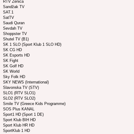
RTV Zenica
Sandžak TV
SAT.1
SatTV
Saudi Quran
Sevdah TV
Shoppster TV
Shutel TV (B1)
SK 1 SLO (Sport Klub 1 SLO HD)
SK CG HD
SK Esports HD
SK Fight
SK Golf HD
SK World
Sky Folk HD
SKY NEWS (International)
Slavonska TV (STV)
SLO1 (RTV SLO1)
SLO2 (RTV SLO2)
Smile TV (Greece Kids Programme)
SOS Plus KANAL
Sport1 HD (Sport 1 DE)
Sport Klub BIH HD
Sport Klub HR HD
SportKlub 1 HD