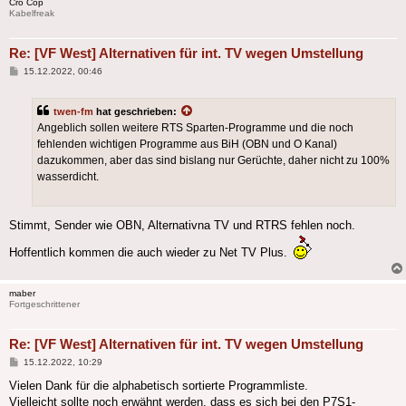
Cro Cop
Kabelfreak
Re: [VF West] Alternativen für int. TV wegen Umstellung
Beitrag
15.12.2022, 00:46
twen-fm
hat geschrieben:
Angeblich sollen weitere RTS Sparten-Programme und die noch
fehlenden wichtigen Programme aus BiH (OBN und O Kanal)
dazukommen, aber das sind bislang nur Gerüchte, daher nicht zu 100%
wasserdicht.
Stimmt, Sender wie OBN, Alternativna TV und RTRS fehlen noch.
Hoffentlich kommen die auch wieder zu Net TV Plus.
maber
Fortgeschrittener
Re: [VF West] Alternativen für int. TV wegen Umstellung
Beitrag
15.12.2022, 10:29
Vielen Dank für die alphabetisch sortierte Programmliste.
Vielleicht sollte noch erwähnt werden, dass es sich bei den P7S1-