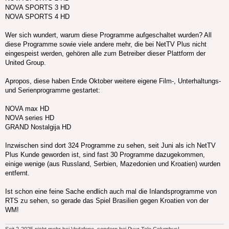
NOVA SPORTS 3 HD
NOVA SPORTS 4 HD
Wer sich wundert, warum diese Programme aufgeschaltet wurden? All
diese Programme sowie viele andere mehr, die bei NetTV Plus nicht
eingespeist werden, gehören alle zum Betreiber dieser Plattform der
United Group.
Apropos, diese haben Ende Oktober weitere eigene Film-, Unterhaltungs-
und Serienprogramme gestartet:
NOVA max HD
NOVA series HD
GRAND Nostalgija HD
Inzwischen sind dort 324 Programme zu sehen, seit Juni als ich NetTV
Plus Kunde geworden ist, sind fast 30 Programme dazugekommen,
einige wenige (aus Russland, Serbien, Mazedonien und Kroatien) wurden
entfernt.
Ist schon eine feine Sache endlich auch mal die Inlandsprogramme von
RTS zu sehen, so gerade das Spiel Brasilien gegen Kroatien von der
WM!
Seit 2-2025 nicht mehr bei Vodafone, sondern bei Pyur Tele Columbus!