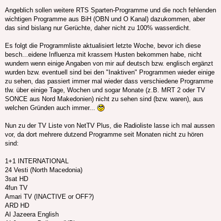
Angeblich sollen weitere RTS Sparten-Programme und die noch fehlenden
wichtigen Programme aus BiH (OBN und O Kanal) dazukommen, aber
das sind bislang nur Gerüchte, daher nicht zu 100% wasserdicht.
Es folgt die Programmliste aktualisiert letzte Woche, bevor ich diese
besch...eidene Influenza mit krassem Husten bekommen habe, nicht
wundern wenn einige Angaben von mir auf deutsch bzw. englisch ergänzt
wurden bzw. eventuell sind bei den "Inaktiven" Programmen wieder einige
zu sehen, das passiert immer mal wieder dass verschiedene Programme
tlw. über einige Tage, Wochen und sogar Monate (z.B. MRT 2 oder TV
SONCE aus Nord Makedonien) nicht zu sehen sind (bzw. waren), aus
welchen Gründen auch immer...
Nun zu der TV Liste von NetTV Plus, die Radioliste lasse ich mal aussen
vor, da dort mehrere dutzend Programme seit Monaten nicht zu hören
sind:
1+1 INTERNATIONAL
24 Vesti (North Macedonia)
3sat HD
4fun TV
Amari TV (INACTIVE or OFF?)
ARD HD
Al Jazeera English