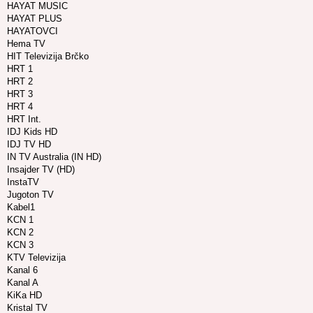
HAYAT MUSIC
HAYAT PLUS
HAYATOVCI
Hema TV
HIT Televizija Brčko
HRT 1
HRT 2
HRT 3
HRT 4
HRT Int.
IDJ Kids HD
IDJ TV HD
IN TV Australia (IN HD)
Insajder TV (HD)
InstaTV
Jugoton TV
Kabel1
KCN 1
KCN 2
KCN 3
KTV Televizija
Kanal 6
Kanal A
KiKa HD
Kristal TV