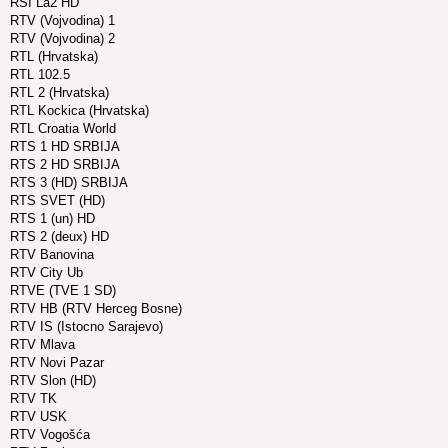
RSI La2 HD
RTV (Vojvodina) 1
RTV (Vojvodina) 2
RTL (Hrvatska)
RTL 102.5
RTL 2 (Hrvatska)
RTL Kockica (Hrvatska)
RTL Croatia World
RTS 1 HD SRBIJA
RTS 2 HD SRBIJA
RTS 3 (HD) SRBIJA
RTS SVET (HD)
RTS 1 (un) HD
RTS 2 (deux) HD
RTV Banovina
RTV City Ub
RTVE (TVE 1 SD)
RTV HB (RTV Herceg Bosne)
RTV IS (Istocno Sarajevo)
RTV Mlava
RTV Novi Pazar
RTV Slon (HD)
RTV TK
RTV USK
RTV Vogošća