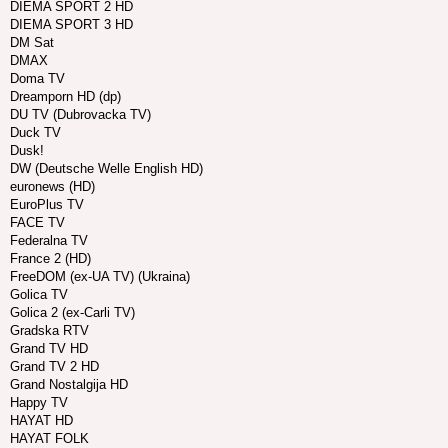
DIEMA SPORT 2 HD
DIEMA SPORT 3 HD
DM Sat
DMAX
Doma TV
Dreamporn HD (dp)
DU TV (Dubrovacka TV)
Duck TV
Dusk!
DW (Deutsche Welle English HD)
euronews (HD)
EuroPlus TV
FACE TV
Federalna TV
France 2 (HD)
FreeDOM (ex-UA TV) (Ukraina)
Golica TV
Golica 2 (ex-Carli TV)
Gradska RTV
Grand TV HD
Grand TV 2 HD
Grand Nostalgija HD
Happy TV
HAYAT HD
HAYAT FOLK