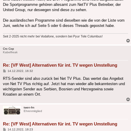
Die Sportprogramme gehören allesamt zum NetTV Plus Betreiber, der
United Group, nur deswegen sind diese zu sehen.
Die ausländischen Programme sind dieselben wie die von der Liste vom
Juni, welche ich auf Seite 5 oder 6 dieses Threads gepostet habe.
Seit 2-2025 nicht mehr bei Vodafone, sondern bei Pyur Tele Columbus!
Cro Cop
Kabelfreak
Re: [VF West] Alternativen für int. TV wegen Umstellung
Beitrag
14.12.2022, 16:32
RTS-Sender sind also zurück bei Net TV Plus. Das wertet das Angebot
von Net TV Plus richtig auf. Jetzt hat man wieder alle bekanntesten und
wichtigsten Sender aus Serbien, Bosnien und Herzegowina sowie
Kroatien an einem Ort.
twen-fm
Ehrenmitglied
Re: [VF West] Alternativen für int. TV wegen Umstellung
Beitrag
14.12.2022, 18:23