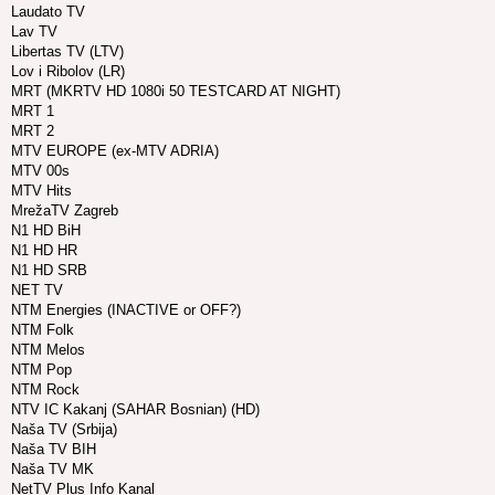
Laudato TV
Lav TV
Libertas TV (LTV)
Lov i Ribolov (LR)
MRT (MKRTV HD 1080i 50 TESTCARD AT NIGHT)
MRT 1
MRT 2
MTV EUROPE (ex-MTV ADRIA)
MTV 00s
MTV Hits
MrežaTV Zagreb
N1 HD BiH
N1 HD HR
N1 HD SRB
NET TV
NTM Energies (INACTIVE or OFF?)
NTM Folk
NTM Melos
NTM Pop
NTM Rock
NTV IC Kakanj (SAHAR Bosnian) (HD)
Naša TV (Srbija)
Naša TV BIH
Naša TV MK
NetTV Plus Info Kanal