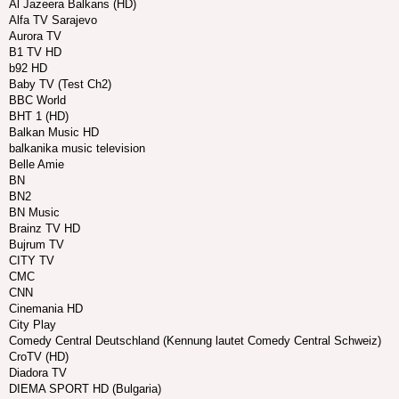
Al Jazeera Balkans (HD)
Alfa TV Sarajevo
Aurora TV
B1 TV HD
b92 HD
Baby TV (Test Ch2)
BBC World
BHT 1 (HD)
Balkan Music HD
balkanika music television
Belle Amie
BN
BN2
BN Music
Brainz TV HD
Bujrum TV
CITY TV
CMC
CNN
Cinemania HD
City Play
Comedy Central Deutschland (Kennung lautet Comedy Central Schweiz)
CroTV (HD)
Diadora TV
DIEMA SPORT HD (Bulgaria)