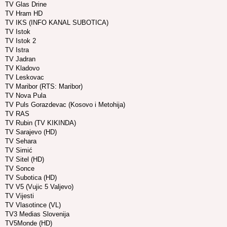
TV Glas Drine
TV Hram HD
TV IKS (INFO KANAL SUBOTICA)
TV Istok
TV Istok 2
TV Istra
TV Jadran
TV Kladovo
TV Leskovac
TV Maribor (RTS: Maribor)
TV Nova Pula
TV Puls Gorazdevac (Kosovo i Metohija)
TV RAS
TV Rubin (TV KIKINDA)
TV Sarajevo (HD)
TV Sehara
TV Simić
TV Sitel (HD)
TV Sonce
TV Subotica (HD)
TV V5 (Vujic 5 Valjevo)
TV Vijesti
TV Vlasotince (VL)
TV3 Medias Slovenija
TV5Monde (HD)