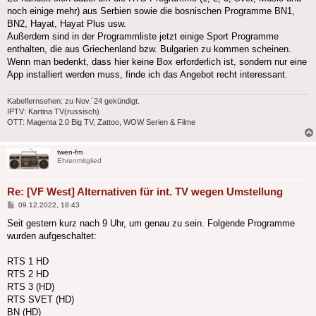
noch einige mehr) aus Serbien sowie die bosnischen Programme BN1,
BN2, Hayat, Hayat Plus usw.
Außerdem sind in der Programmliste jetzt einige Sport Programme
enthalten, die aus Griechenland bzw. Bulgarien zu kommen scheinen.
Wenn man bedenkt, dass hier keine Box erforderlich ist, sondern nur eine
App installiert werden muss, finde ich das Angebot recht interessant.
Kabelfernsehen: zu Nov.´24 gekündigt.
IPTV: Kartina TV(russisch)
OTT: Magenta 2.0 Big TV, Zattoo, WOW Serien & Filme
twen-fm
Ehrenmitglied
Re: [VF West] Alternativen für int. TV wegen Umstellung
Beitrag
09.12.2022, 18:43
Seit gestern kurz nach 9 Uhr, um genau zu sein. Folgende Programme
wurden aufgeschaltet:
RTS 1 HD
RTS 2 HD
RTS 3 (HD)
RTS SVET (HD)
BN (HD)