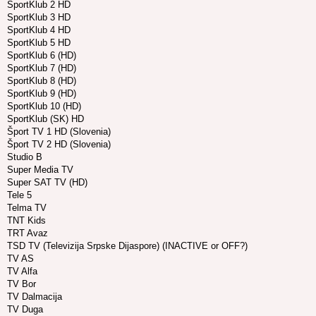
SportKlub 2 HD
SportKlub 3 HD
SportKlub 4 HD
SportKlub 5 HD
SportKlub 6 (HD)
SportKlub 7 (HD)
SportKlub 8 (HD)
SportKlub 9 (HD)
SportKlub 10 (HD)
SportKlub (SK) HD
Šport TV 1 HD (Slovenia)
Šport TV 2 HD (Slovenia)
Studio B
Super Media TV
Super SAT TV (HD)
Tele 5
Telma TV
TNT Kids
TRT Avaz
TSD TV (Televizija Srpske Dijaspore) (INACTIVE or OFF?)
TV AS
TV Alfa
TV Bor
TV Dalmacija
TV Duga