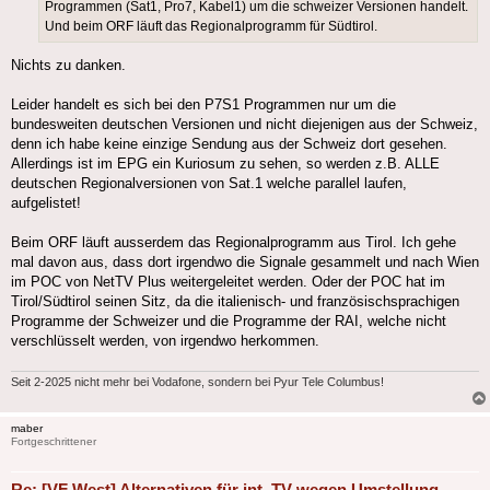
Programmen (Sat1, Pro7, Kabel1) um die schweizer Versionen handelt.
Und beim ORF läuft das Regionalprogramm für Südtirol.
Nichts zu danken.
Leider handelt es sich bei den P7S1 Programmen nur um die
bundesweiten deutschen Versionen und nicht diejenigen aus der Schweiz,
denn ich habe keine einzige Sendung aus der Schweiz dort gesehen.
Allerdings ist im EPG ein Kuriosum zu sehen, so werden z.B. ALLE
deutschen Regionalversionen von Sat.1 welche parallel laufen,
aufgelistet!
Beim ORF läuft ausserdem das Regionalprogramm aus Tirol. Ich gehe
mal davon aus, dass dort irgendwo die Signale gesammelt und nach Wien
im POC von NetTV Plus weitergeleitet werden. Oder der POC hat im
Tirol/Südtirol seinen Sitz, da die italienisch- und französischsprachigen
Programme der Schweizer und die Programme der RAI, welche nicht
verschlüsselt werden, von irgendwo herkommen.
Seit 2-2025 nicht mehr bei Vodafone, sondern bei Pyur Tele Columbus!
maber
Fortgeschrittener
Re: [VF West] Alternativen für int. TV wegen Umstellung