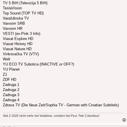
TV 5 BIH (Televizija 5 BIH)
TeslaVision
Top Sound (TOP TV HD)
Varaždinska TV
Vavoom SRB
Vavoom HR
VESTI (ex-Pink 3 Info)
Viasat Explore HD
Viasat History HD
Viasat Nature HD
Vinkovačka TV (VTV)
Welt
YU ECO TV Subotica (INACTIVE or OFF?)
YU Planet
Z1
ZDF HD
Zadruga 1
Zadruga 2
Zadruga 3
Zadruga 4
Zdrava TV (Die Neue Zeit/Sophia TV - German with Croatian Subtitels)
Seit 2-2025 nicht mehr bei Vodafone, sondern bei Pyur Tele Columbus!