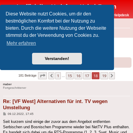
Inoffizielles Vodafone-Kabel-Forum
Diese Website nutzt Cookies, um dir den
Vodafone-Kabel-Helpdesk
bestmöglichen Komfort bei der Nutzung zu
FAQ
bieten. Durch die weitere Nutzung der Webseite
Foren-Übersicht
Offtopic
Medien
stimmst du der Verwendung von Cookies zu.
[VF West] Alternativen für int. TV wegen
Mehr erfahren
Umstellung
Verstanden!
Forumsregeln
Forenregeln
Seite
18
von
19
1
15
16
17
18
19
Vorherige
Nächste
181 Beiträge
…
maber
Fortgeschrittener
Re: [VF West] Alternativen für int. TV wegen
Umstellung
Beitrag
09.12.2022, 17:45
Seit kurzem sind einige der zuvor aus dem Angebot entfernten
Serbischen und Bosnischen Programme wieder bei NetTV Plus enthalten.
Es handelt sich dabei um die RTS-Programme (1, 2, 3, Svet, Music und