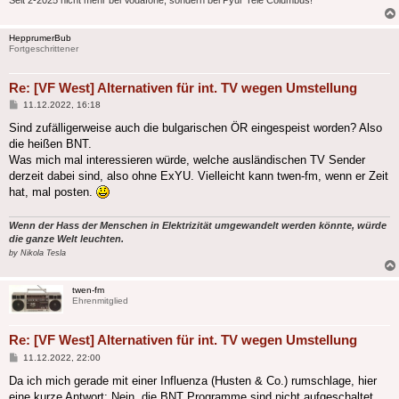
HepprumerBub
Fortgeschrittener
Re: [VF West] Alternativen für int. TV wegen Umstellung
Beitrag
11.12.2022, 16:18
Sind zufälligerweise auch die bulgarischen ÖR eingespeist worden? Also
die heißen BNT.
Was mich mal interessieren würde, welche ausländischen TV Sender
derzeit dabei sind, also ohne ExYU. Vielleicht kann twen-fm, wenn er Zeit
hat, mal posten.
Wenn der Hass der Menschen in Elektrizität umgewandelt werden könnte, würde
die ganze Welt leuchten.
by Nikola Tesla
twen-fm
Ehrenmitglied
Re: [VF West] Alternativen für int. TV wegen Umstellung
Beitrag
11.12.2022, 22:00
Da ich mich gerade mit einer Influenza (Husten & Co.) rumschlage, hier
eine kurze Antwort: Nein, die BNT Programme sind nicht aufgeschaltet.