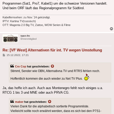
Programmen (Sat1, Pro7, Kabel1) um die schweizer Versionen handelt.
Und beim ORF läuft das Regionalprogramm für Südtirol.
Kabelfernsehen: zu Nov.´24 gekündigt.
IPTV: Kartina TV(russisch)
OTT: Magenta 2.0 Big TV, Zattoo, WOW Serien & Filme
twen-fm
Ehrenmitglied
Re: [VF West] Alternativen für int. TV wegen Umstellung
Beitrag
15.12.2022, 17:21
Cro Cop
hat geschrieben:
Stimmt, Sender wie OBN, Alternativna TV und RTRS fehlen noch.
Hoffentlich kommen die auch wieder zu Net TV Plus.
Ja, das hoffe ich auch. Auch aus Montenegro fehlt noch einiges u.a.
RTCG 1 bis 3 und MNE oder auch PRVA CG.
maber
hat geschrieben:
Vielen Dank für die alphabetisch sortierte Programmliste.
Vielleicht sollte noch erwähnt werden, dass es sich bei den P7S1-