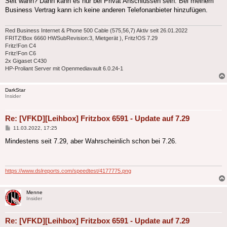
Seit wann? Dann kann es nur bei Privat Anschlüssen sein. Bei meinem
Business Vertrag kann ich keine anderen Telefonanbieter hinzufügen.
Red Business Internet & Phone 500 Cable (575,56,7) Aktiv seit 26.01.2022
FRITZ!Box 6660 HWSubRevision:3, Mietgerät ), Fritz!OS 7.29
Fritz!Fon C4
Fritz!Fon C6
2x Gigaset C430
HP-Proliant Server mit Openmediavault 6.0.24-1
DarkStar
Insider
Re: [VFKD][Leihbox] Fritzbox 6591 - Update auf 7.29
Beitrag
11.03.2022, 17:25
Mindestens seit 7.29, aber Wahrscheinlich schon bei 7.26.
https://www.dslreports.com/speedtest/4177775.png
Menne
Insider
Re: [VFKD][Leihbox] Fritzbox 6591 - Update auf 7.29