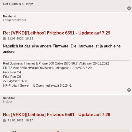
Der Glubb is a Depp!
Breitband
Fortgeschrittener
Re: [VFKD][Leihbox] Fritzbox 6591 - Update auf 7.29
Beitrag
11.03.2022, 18:12
Natürlich ist das eine andere Firmware. Die Hardware ist ja auch eine
andere.
Red Business Internet & Phone 500 Cable (575,56,7) Aktiv seit 26.01.2022
FRITZ!Box 6660 HWSubRevision:3, Mietgerät ), Fritz!OS 7.29
Fritz!Fon C4
Fritz!Fon C6
2x Gigaset C430
HP-Proliant Server mit Openmediavault 6.0.24-1
DarkStar
Insider
Re: [VFKD][Leihbox] Fritzbox 6591 - Update auf 7.29
Beitrag
11.03.2022, 18:15