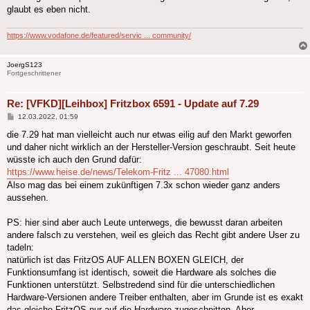
glaubt es eben nicht.
https://www.vodafone.de/featured/servic ... community/
JoergS123
Fortgeschrittener
Re: [VFKD][Leihbox] Fritzbox 6591 - Update auf 7.29
Beitrag
12.03.2022, 01:59
die 7.29 hat man vielleicht auch nur etwas eilig auf den Markt geworfen
und daher nicht wirklich an der Hersteller-Version geschraubt. Seit heute
wüsste ich auch den Grund dafür:
https://www.heise.de/news/Telekom-Fritz ... 47080.html
Also mag das bei einem zukünftigen 7.3x schon wieder ganz anders
aussehen.
PS: hier sind aber auch Leute unterwegs, die bewusst daran arbeiten
andere falsch zu verstehen, weil es gleich das Recht gibt andere User zu
tadeln:
natürlich ist das FritzOS AUF ALLEN BOXEN GLEICH, der
Funktionsumfang ist identisch, soweit die Hardware als solches die
Funktionen unterstützt. Selbstredend sind für die unterschiedlichen
Hardware-Versionen andere Treiber enthalten, aber im Grunde ist es exakt
das gleiche FritzOS nur auf die Hardware zugeschnitten. Aber