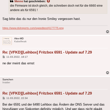
Menne
hat geschrieben:
die Firmware ist doch gleich, die schreiben doch net für die 6660 eine
andere als für 6591 !
Sag bitte das du nur den Ironie Smiley vergessen hast.
https://www.dslreports.com/speedtest/4177775.png
Alex-MD
Kabelfreak
Re: [VFKD][Leihbox] Fritzbox 6591 - Update auf 7.29
Beitrag
11.03.2022, 18:17
ne der meint das ernst
Samchen
Insider
Re: [VFKD][Leihbox] Fritzbox 6591 - Update auf 7.29
Beitrag
11.03.2022, 22:34
Bei der 6591 und der 6490 Leihbox das Ändern der DNS Server und das
hinzufügen von Sipkonten definitiv möglich. Und wer dass nicht glaubt,