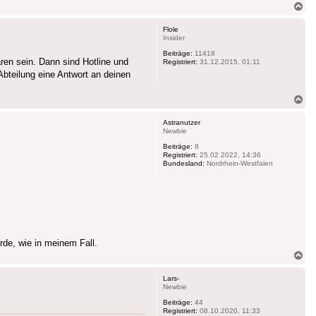
Na
ob
Flole
Insider
Beiträge:
11418
ren sein. Dann sind Hotline und
Registriert:
31.12.2015, 01:11
bteilung eine Antwort an deinen
Na
ob
Astranutzer
Newbie
Beiträge:
8
Registriert:
25.02.2022, 14:36
Bundesland:
Nordrhein-Westfalen
de, wie in meinem Fall.
Na
ob
Lars-
Newbie
Beiträge:
44
Registriert:
08.10.2020, 11:33