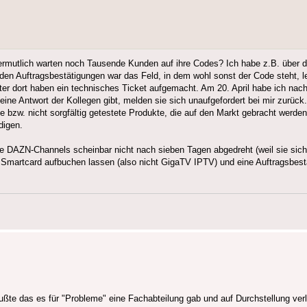
Vermutlich warten noch Tausende Kunden auf ihre Codes? Ich habe z.B. über d
n Auftragsbestätigungen war das Feld, in dem wohl sonst der Code steht, le
er dort haben ein technisches Ticket aufgemacht. Am 20. April habe ich nach
ne Antwort der Kollegen gibt, melden sie sich unaufgefordert bei mir zurück.
e bzw. nicht sorgfältig getestete Produkte, die auf den Markt gebracht werde
digen.
DAZN-Channels scheinbar nicht nach sieben Tagen abgedreht (weil sie sich n
Smartcard aufbuchen lassen (also nicht GigaTV IPTV) und eine Auftragsbes
wußte das es für "Probleme" eine Fachabteilung gab und auf Durchstellung ver