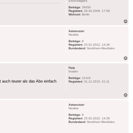
Ehrenmitglied
Beiträge:
36450
Registriert:
28.04.2006, 17:59
Wohnort:
Berlin
Na
ob
Astranutzer
Newbie
Beiträge:
8
Registriert:
25.02.2022, 14:36
Bundesland:
Nordrhein-Westfalen
Na
ob
Flole
Insider
Beiträge:
11418
 auch teurer als das Abo einfach
Registriert:
31.12.2015, 01:11
Na
ob
Astranutzer
Newbie
Beiträge:
8
Registriert:
25.02.2022, 14:36
Bundesland:
Nordrhein-Westfalen