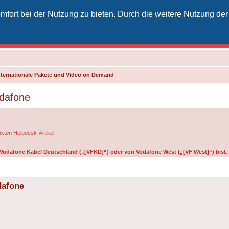
fort bei der Nutzung zu bieten. Durch die weitere Nutzung der
izielles Vodafone-Kabel-Forum
unkt für Kabelkunden von Vodafone - von Kunden für Kunden
ternationale Pakete und Video on Demand
odafone
inkten
Helpdesk-Artikel
.
on Vodafone Kabel Deutschland („[VFKD]“) oder von Vodafone West („[VF West]“) bist.
dafone