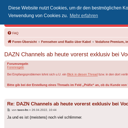
Diese Website nutzt Cookies, um dir den bestmöglichen Kom
Inoff
Verwendung von Cookies zu.
Mehr erfahren
Der Treffp
FAQ
Foren-Übersicht
Fernsehen und Radio über Kabel
Vodafone Premium, in
DAZN Channels ab heute vorerst exklusiv bei V
Forumsregeln
Forenregeln
Bei Empfangsproblemen lohnt sich u.U. ein
Blick in diesen Thread
bzw. in den dort verl
Bitte gib bei der Erstellung eines Threads im Feld „Präfix“ an, ob du Kunde v
Re: DAZN Channels ab heute vorerst exklusiv bei Vo
Beitrag
von
twen-fm
»
26.04.2022, 10:44
Ja und es ist (meistens) noch viel schlimmer.