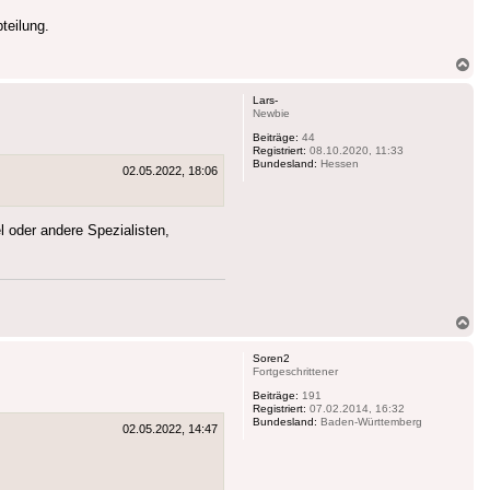
teilung.
Na
ob
Lars-
Newbie
Beiträge:
44
Registriert:
08.10.2020, 11:33
Bundesland:
Hessen
02.05.2022, 18:06
el oder andere Spezialisten,
Na
ob
Soren2
Fortgeschrittener
Beiträge:
191
Registriert:
07.02.2014, 16:32
Bundesland:
Baden-Württemberg
02.05.2022, 14:47