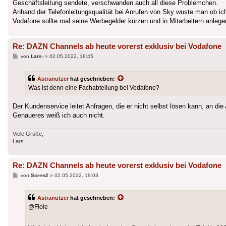
Geschäftsleitung sendete, verschwanden auch all diese Problemchen.
Anhand der Telefonleitungsqualität bei Anrufen von Sky wuste man ob ic
Vodafone sollte mal seine Werbegelder kürzen und in Mitarbeitern anlegen
Re: DAZN Channels ab heute vorerst exklusiv bei Vodafone
Beitrag
von
Lars-
»
02.05.2022, 18:45
Astranutzer
hat geschrieben:
Was ist denn eine Fachabteilung bei Vodafone?
Der Kundenservice leitet Anfragen, die er nicht selbst lösen kann, an die
Genaueres weiß ich auch nicht.
Viele Grüße,
Lars
Re: DAZN Channels ab heute vorerst exklusiv bei Vodafone
Beitrag
von
Soren2
»
02.05.2022, 19:03
Astranutzer
hat geschrieben:
@Flole