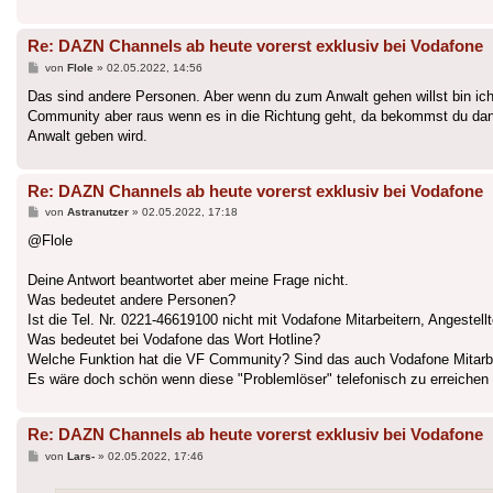
Re: DAZN Channels ab heute vorerst exklusiv bei Vodafone
Beitrag
von
Flole
»
02.05.2022, 14:56
Das sind andere Personen. Aber wenn du zum Anwalt gehen willst bin ich 
Community aber raus wenn es in die Richtung geht, da bekommst du dann
Anwalt geben wird.
Re: DAZN Channels ab heute vorerst exklusiv bei Vodafone
Beitrag
von
Astranutzer
»
02.05.2022, 17:18
@Flole
Deine Antwort beantwortet aber meine Frage nicht.
Was bedeutet andere Personen?
Ist die Tel. Nr. 0221-46619100 nicht mit Vodafone Mitarbeitern, Angestell
Was bedeutet bei Vodafone das Wort Hotline?
Welche Funktion hat die VF Community? Sind das auch Vodafone Mitarb
Es wäre doch schön wenn diese "Problemlöser" telefonisch zu erreichen 
Re: DAZN Channels ab heute vorerst exklusiv bei Vodafone
Beitrag
von
Lars-
»
02.05.2022, 17:46