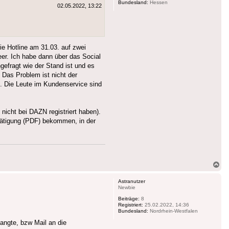
Bundesland:
Hessen
02.05.2022, 13:22
ie Hotline am 31.03. auf zwei
er. Ich habe dann über das Social
gefragt wie der Stand ist und es
 Das Problem ist nicht der
n. Die Leute im Kundenservice sind
icht bei DAZN registriert haben).
tätigung (PDF) bekommen, in der
Na
ob
Astranutzer
Newbie
Beiträge:
8
Registriert:
25.02.2022, 14:36
Bundesland:
Nordrhein-Westfalen
langte, bzw Mail an die