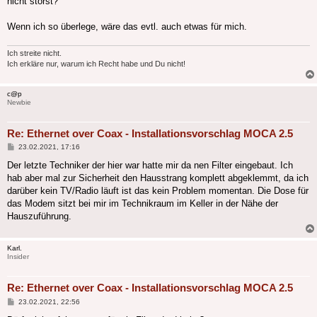
nicht störst?
Wenn ich so überlege, wäre das evtl. auch etwas für mich.
Ich streite nicht.
Ich erkläre nur, warum ich Recht habe und Du nicht!
c@p
Newbie
Re: Ethernet over Coax - Installationsvorschlag MOCA 2.5
Beitrag
23.02.2021, 17:16
Der letzte Techniker der hier war hatte mir da nen Filter eingebaut. Ich
hab aber mal zur Sicherheit den Hausstrang komplett abgeklemmt, da ich
darüber kein TV/Radio läuft ist das kein Problem momentan. Die Dose für
das Modem sitzt bei mir im Technikraum im Keller in der Nähe der
Hauszuführung.
Karl.
Insider
Re: Ethernet over Coax - Installationsvorschlag MOCA 2.5
Beitrag
23.02.2021, 22:56