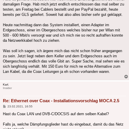
damaligen Frage. Hab mich jetzt endlich entschlossen das mal selber zu
testen, am Freitag bei Cablers bestellt und per PayPal bezahlt, heute
bereits per GLS geliefert. Soweit hat also alles bisher sehr gut geklappt.
Heute nachmittag dann das System installiert, einen Adapter im
Erdgeschoss, einer im Obergeschoss welches bisher nur per Wlan mit
500 - 600 Mbit/s versorgt war und ich mich nie so recht aufraffen konnte
da Netzwerkkabel hoch zu ziehen.
Was soll ich sagen, ich ärgere mich das nicht schon früher angegangen
zu sein. Jetzt liegt neben dem Keller und dem Erdgeschoss auch im
Obergeschoss endlich das volle Gbit an. Super Sache, mal sehen wie es
sich langfristig verhält. Mit 150 Euro für mich ne echte Alternative zum
Lan Kabel, da die Coax Leitungen ja eh schon vorhanden waren.
Karl.
Insider
Re: Ethernet over Coax - Installationsvorschlag MOCA 2.5
Beitrag
23.02.2021, 16:55
Hast du Coax LAN und DVB-C/DOCSIS auf dem selben Kabel?
Falls ja, welche Dämpfungsglieder hast du eingebaut, damit du das Netz