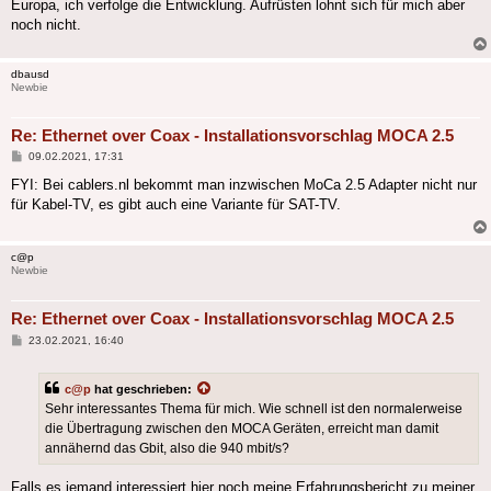
Europa, ich verfolge die Entwicklung. Aufrüsten lohnt sich für mich aber
noch nicht.
dbausd
Newbie
Re: Ethernet over Coax - Installationsvorschlag MOCA 2.5
Beitrag
09.02.2021, 17:31
FYI: Bei cablers.nl bekommt man inzwischen MoCa 2.5 Adapter nicht nur
für Kabel-TV, es gibt auch eine Variante für SAT-TV.
c@p
Newbie
Re: Ethernet over Coax - Installationsvorschlag MOCA 2.5
Beitrag
23.02.2021, 16:40
c@p
hat geschrieben:
Sehr interessantes Thema für mich. Wie schnell ist den normalerweise
die Übertragung zwischen den MOCA Geräten, erreicht man damit
annähernd das Gbit, also die 940 mbit/s?
Falls es jemand interessiert hier noch meine Erfahrungsbericht zu meiner