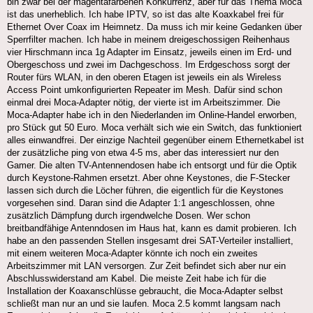
bin zwar bei der magentafarbenen Konkurrenz, aber für das Thema Moca
ist das unerheblich. Ich habe IPTV, so ist das alte Koaxkabel frei für
Ethernet Over Coax im Heimnetz. Da muss ich mir keine Gedanken über
Sperrfilter machen. Ich habe in meinem dreigeschossigen Reihenhaus
vier Hirschmann inca 1g Adapter im Einsatz, jeweils einen im Erd- und
Obergeschoss und zwei im Dachgeschoss. Im Erdgeschoss sorgt der
Router fürs WLAN, in den oberen Etagen ist jeweils ein als Wireless
Access Point umkonfigurierten Repeater im Mesh. Dafür sind schon
einmal drei Moca-Adapter nötig, der vierte ist im Arbeitszimmer. Die
Moca-Adapter habe ich in den Niederlanden im Online-Handel erworben,
pro Stück gut 50 Euro. Moca verhält sich wie ein Switch, das funktioniert
alles einwandfrei. Der einzige Nachteil gegenüber einem Ethernetkabel ist
der zusätzliche ping von etwa 4-5 ms, aber das interessiert nur den
Gamer. Die alten TV-Antennendosen habe ich entsorgt und für die Optik
durch Keystone-Rahmen ersetzt. Aber ohne Keystones, die F-Stecker
lassen sich durch die Löcher führen, die eigentlich für die Keystones
vorgesehen sind. Daran sind die Adapter 1:1 angeschlossen, ohne
zusätzlich Dämpfung durch irgendwelche Dosen. Wer schon
breitbandfähige Antenndosen im Haus hat, kann es damit probieren. Ich
habe an den passenden Stellen insgesamt drei SAT-Verteiler installiert,
mit einem weiteren Moca-Adapter könnte ich noch ein zweites
Arbeitszimmer mit LAN versorgen. Zur Zeit befindet sich aber nur ein
Abschlusswiderstand am Kabel. Die meiste Zeit habe ich für die
Installation der Koaxanschlüsse gebraucht, die Moca-Adapter selbst
schließt man nur an und sie laufen. Moca 2.5 kommt langsam nach