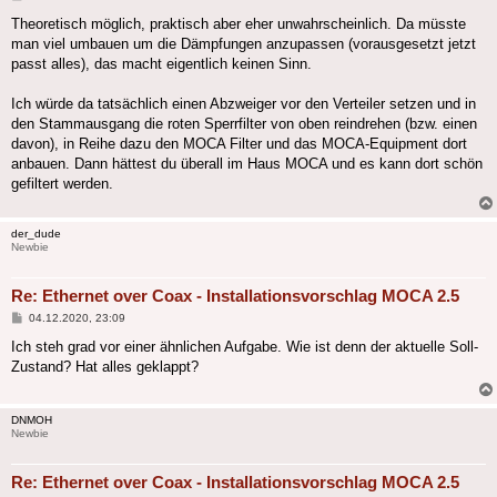
Theoretisch möglich, praktisch aber eher unwahrscheinlich. Da müsste
man viel umbauen um die Dämpfungen anzupassen (vorausgesetzt jetzt
passt alles), das macht eigentlich keinen Sinn.
Ich würde da tatsächlich einen Abzweiger vor den Verteiler setzen und in
den Stammausgang die roten Sperrfilter von oben reindrehen (bzw. einen
davon), in Reihe dazu den MOCA Filter und das MOCA-Equipment dort
anbauen. Dann hättest du überall im Haus MOCA und es kann dort schön
gefiltert werden.
der_dude
Newbie
Re: Ethernet over Coax - Installationsvorschlag MOCA 2.5
Beitrag
04.12.2020, 23:09
Ich steh grad vor einer ähnlichen Aufgabe. Wie ist denn der aktuelle Soll-
Zustand? Hat alles geklappt?
DNMOH
Newbie
Re: Ethernet over Coax - Installationsvorschlag MOCA 2.5