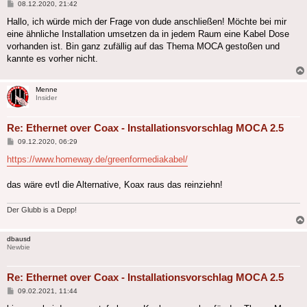
Beitrag
08.12.2020, 21:42
Hallo, ich würde mich der Frage von dude anschließen! Möchte bei mir
eine ähnliche Installation umsetzen da in jedem Raum eine Kabel Dose
vorhanden ist. Bin ganz zufällig auf das Thema MOCA gestoßen und
kannte es vorher nicht.
Menne
Insider
Re: Ethernet over Coax - Installationsvorschlag MOCA 2.5
Beitrag
09.12.2020, 06:29
https://www.homeway.de/greenformediakabel/
das wäre evtl die Alternative, Koax raus das reinziehn!
Der Glubb is a Depp!
dbausd
Newbie
Re: Ethernet over Coax - Installationsvorschlag MOCA 2.5
Beitrag
09.02.2021, 11:44