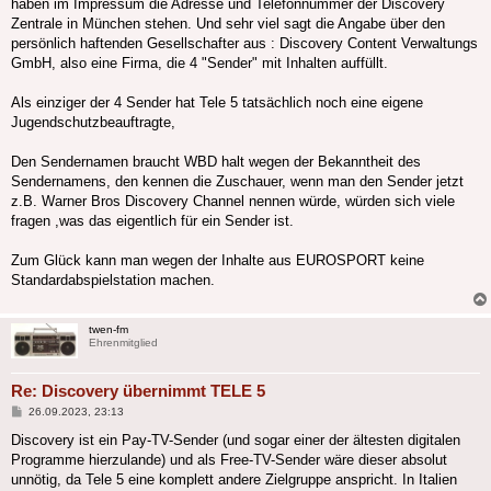
haben im Impressum die Adresse und Telefonnummer der Discovery
Zentrale in München stehen. Und sehr viel sagt die Angabe über den
persönlich haftenden Gesellschafter aus : Discovery Content Verwaltungs
GmbH, also eine Firma, die 4 "Sender" mit Inhalten auffüllt.
Als einziger der 4 Sender hat Tele 5 tatsächlich noch eine eigene
Jugendschutzbeauftragte,
Den Sendernamen braucht WBD halt wegen der Bekanntheit des
Sendernamens, den kennen die Zuschauer, wenn man den Sender jetzt
z.B. Warner Bros Discovery Channel nennen würde, würden sich viele
fragen ,was das eigentlich für ein Sender ist.
Zum Glück kann man wegen der Inhalte aus EUROSPORT keine
Standardabspielstation machen.
twen-fm
Ehrenmitglied
Re: Discovery übernimmt TELE 5
Beitrag
26.09.2023, 23:13
Discovery ist ein Pay-TV-Sender (und sogar einer der ältesten digitalen
Programme hierzulande) und als Free-TV-Sender wäre dieser absolut
unnötig, da Tele 5 eine komplett andere Zielgruppe anspricht. In Italien