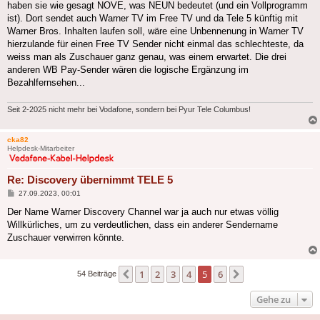
haben sie wie gesagt NOVE, was NEUN bedeutet (und ein Vollprogramm
ist). Dort sendet auch Warner TV im Free TV und da Tele 5 künftig mit
Warner Bros. Inhalten laufen soll, wäre eine Unbennenung in Warner TV
hierzulande für einen Free TV Sender nicht einmal das schlechteste, da
weiss man als Zuschauer ganz genau, was einem erwartet. Die drei
anderen WB Pay-Sender wären die logische Ergänzung im
Bezahlfernsehen...
Seit 2-2025 nicht mehr bei Vodafone, sondern bei Pyur Tele Columbus!
cka82
Helpdesk-Mitarbeiter
Re: Discovery übernimmt TELE 5
Beitrag
27.09.2023, 00:01
Der Name Warner Discovery Channel war ja auch nur etwas völlig
Willkürliches, um zu verdeutlichen, dass ein anderer Sendername
Zuschauer verwirren könnte.
1
2
3
4
5
6
Vorherige
Nächste
54 Beiträge
Gehe zu