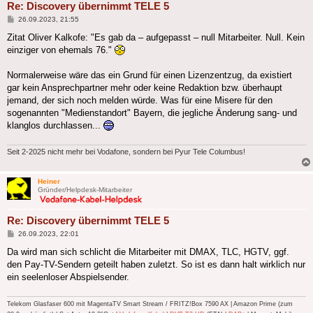
Re: Discovery übernimmt TELE 5
Beitrag
26.09.2023, 21:55
Zitat Oliver Kalkofe: "Es gab da – aufgepasst – null Mitarbeiter. Null. Kein
einziger von ehemals 76."
Normalerweise wäre das ein Grund für einen Lizenzentzug, da existiert
gar kein Ansprechpartner mehr oder keine Redaktion bzw. überhaupt
jemand, der sich noch melden würde. Was für eine Misere für den
sogenannten "Medienstandort" Bayern, die jegliche Änderung sang- und
klanglos durchlassen...
Seit 2-2025 nicht mehr bei Vodafone, sondern bei Pyur Tele Columbus!
Heiner
Gründer/Helpdesk-Mitarbeiter
Re: Discovery übernimmt TELE 5
Beitrag
26.09.2023, 22:01
Da wird man sich schlicht die Mitarbeiter mit DMAX, TLC, HGTV, ggf.
den Pay-TV-Sendern geteilt haben zuletzt. So ist es dann halt wirklich nur
ein seelenloser Abspielsender.
Telekom Glasfaser 600 mit MagentaTV Smart Stream / FRITZ!Box 7590 AX | Amazon Prime (zum