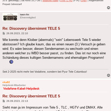
20.9. gekündigt) | Sat Astra 19,2°Ost |
Vodafone Kabel
|
DVB-T2 HD
(FTA) |
DAB+
| MagentaMobil
Prepaid Jahrestarif
twen-fm
Ehrenmitglied
Re: Discovery übernimmt TELE 5
Beitrag
26.09.2023, 22:10
Wie konnte denn Kloiber (abermals) "sein" Lebenswerk Tele 5 wieder
abstossen? Ich glaube kaum, das es einen neuen (3.) Versuch je geben
wird. Es wäre besser, diesen Sendernamen zu wechseln und einen
anderen welcher zu WBD besser passt, zu finden. Das ist nur noch eine
Schändung dieses kultigen Sendernamens und ehemaligen Programm!
Seit 2-2025 nicht mehr bei Vodafone, sondern bei Pyur Tele Columbus!
cka82
Helpdesk-Mitarbeiter
Re: Discovery übernimmt TELE 5
Beitrag
26.09.2023, 22:13
Sieht man ja im Impressum von Tele 5 , TLC , HGTV und DMAX. Alle