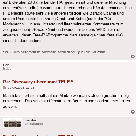
es"), die über 20 Jahre bei der RAI gelaufen ist und die eine Mischung
aus seriösem Talk (so waren u.a. die verstorbenen Päpste Johannes Paul
II, Benedikt sowie sehr viele andere Politiker wie Barack Obama und
andere Prominente bei ihm zu Gast) und Satire (dank der "Co-
Moderatorin" Luciana Litizetto und ihrer pointierten Kommentare zum
Zeitgeschehen). Sowas könnt und werdet ihr seitens WBD hier nicht
erwarten...deren Free-TV-Programme hierzulande gleichen (fast alle)
einem Ei dem anderen!
Seit 2-2025 nicht mehr bei Vodafone, sondern bei Pyur Tele Columbus!
Flole
Insider
Re: Discovery übernimmt TELE 5
Beitrag
25.09.2023, 22:03
Man fokussiert sich halt auf die Märkte wo man sich den größten Erfolg
ausrechnet. Das scheint offenbar nicht Deutschland sondern eher Italien
zu sein.
twen-fm
Ehrenmitglied