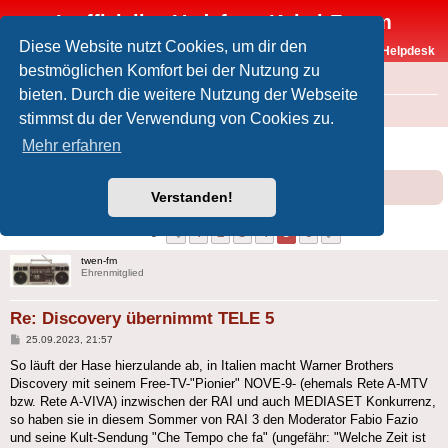
Inoffizielles Vodafone-Kabel-Forum
Diese Website nutzt Cookies, um dir den
Vodafone-Kabel-Helpdesk
bestmöglichen Komfort bei der Nutzung zu
FAQ
bieten. Durch die weitere Nutzung der Webseite
Foren-Übersicht
Offtopic
Medien
stimmst du der Verwendung von Cookies zu.
Discovery übernimmt TELE 5
Mehr erfahren
Forumsregeln
Forenregeln
Verstanden!
1
2
3
4
5
6
Vorherige
Nächste
54 Beiträge
twen-fm
Ehrenmitglied
Re: Discovery übernimmt TELE 5
Beitrag
25.09.2023, 21:57
So läuft der Hase hierzulande ab, in Italien macht Warner Brothers
Discovery mit seinem Free-TV-"Pionier" NOVE-9- (ehemals Rete A-MTV
bzw. Rete A-VIVA) inzwischen der RAI und auch MEDIASET Konkurrenz,
so haben sie in diesem Sommer von RAI 3 den Moderator Fabio Fazio
und seine Kult-Sendung "Che Tempo che fa" (ungefähr: "Welche Zeit ist