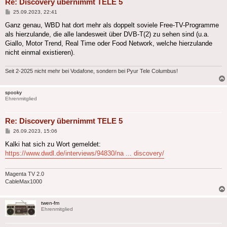
Re: Discovery übernimmt TELE 5
Beitrag
25.09.2023, 22:41
Ganz genau, WBD hat dort mehr als doppelt soviele Free-TV-Programme
als hierzulande, die alle landesweit über DVB-T(2) zu sehen sind (u.a.
Giallo, Motor Trend, Real Time oder Food Network, welche hierzulande
nicht einmal existieren).
Seit 2-2025 nicht mehr bei Vodafone, sondern bei Pyur Tele Columbus!
spooky
Ehrenmitglied
Re: Discovery übernimmt TELE 5
Beitrag
26.09.2023, 15:06
Kalki hat sich zu Wort gemeldet:
https://www.dwdl.de/interviews/94830/na ... discovery/
Magenta TV 2.0
CableMax1000
twen-fm
Ehrenmitglied