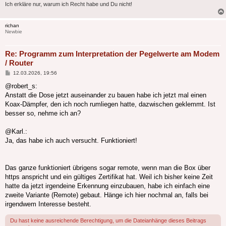
Ich erkläre nur, warum ich Recht habe und Du nicht!
richan
Newbie
Re: Programm zum Interpretation der Pegelwerte am Modem
/ Router
Beitrag
12.03.2026, 19:56
@robert_s:
Anstatt die Dose jetzt auseinander zu bauen habe ich jetzt mal einen
Koax-Dämpfer, den ich noch rumliegen hatte, dazwischen geklemmt. Ist
besser so, nehme ich an?
@Karl.:
Ja, das habe ich auch versucht. Funktioniert!
Das ganze funktioniert übrigens sogar remote, wenn man die Box über
https anspricht und ein gültiges Zertifikat hat. Weil ich bisher keine Zeit
hatte da jetzt irgendeine Erkennung einzubauen, habe ich einfach eine
zweite Variante (Remote) gebaut. Hänge ich hier nochmal an, falls bei
irgendwem Interesse besteht.
Du hast keine ausreichende Berechtigung, um die Dateianhänge dieses Beitrags