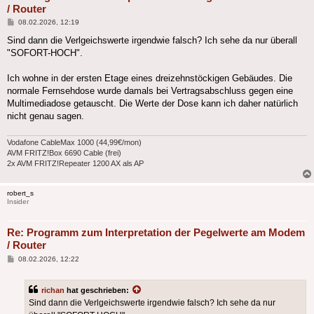
/ Router
Beitrag
08.02.2026, 12:19
Sind dann die Verlgeichswerte irgendwie falsch? Ich sehe da nur überall
"SOFORT-HOCH".
Ich wohne in der ersten Etage eines dreizehnstöckigen Gebäudes. Die
normale Fernsehdose wurde damals bei Vertragsabschluss gegen eine
Multimediadose getauscht. Die Werte der Dose kann ich daher natürlich
nicht genau sagen.
Vodafone CableMax 1000 (44,99€/mon)
AVM FRITZ!Box 6690 Cable (frei)
2x AVM FRITZ!Repeater 1200 AX als AP
robert_s
Insider
Re: Programm zum Interpretation der Pegelwerte am Modem
/ Router
Beitrag
08.02.2026, 12:22
richan
hat geschrieben:
Sind dann die Verlgeichswerte irgendwie falsch? Ich sehe da nur