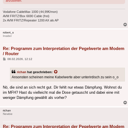
anzusehen.
Vodafone CableMax 1000 (44,99€/mon)
AVM FRITZ!Box 6690 Cable (frei)
2x AVM FRITZ!Repeater 1200 AX als AP
robert_s
Insider
Re: Programm zum Interpretation der Pegelwerte am Modem
/ Router
Beitrag
08.02.2026, 12:12
richan
hat geschrieben:
Ansonsten scheinen meine Kabelwerte aber unterirdisch zu sein o_o
Nö, die sind an sich recht gut. Dir fehlt nur etwas Dämpfung. Wohnst du
im MFH? Hast du vielleicht mal die Dose getauscht und dabei eine mit
weniger Dämpfung gewählt als vorher?
richan
Newbie
Re: Programm zum Interpretation der Pegelwerte am Modem