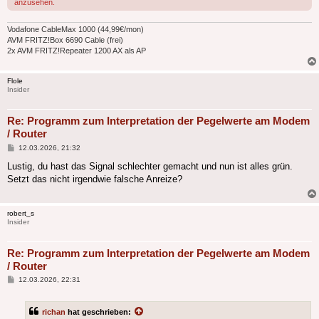
anzusehen.
Vodafone CableMax 1000 (44,99€/mon)
AVM FRITZ!Box 6690 Cable (frei)
2x AVM FRITZ!Repeater 1200 AX als AP
Flole
Insider
Re: Programm zum Interpretation der Pegelwerte am Modem
/ Router
Beitrag
12.03.2026, 21:32
Lustig, du hast das Signal schlechter gemacht und nun ist alles grün.
Setzt das nicht irgendwie falsche Anreize?
robert_s
Insider
Re: Programm zum Interpretation der Pegelwerte am Modem
/ Router
Beitrag
12.03.2026, 22:31
richan
hat geschrieben: