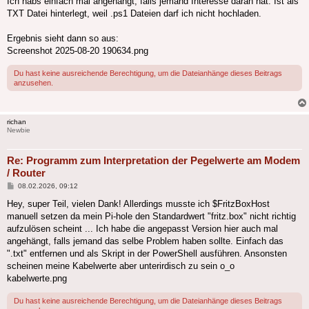
Ich habs einfach mal angehängt, falls jemand Interesse daran hat. Ist als
TXT Datei hinterlegt, weil .ps1 Dateien darf ich nicht hochladen.
Ergebnis sieht dann so aus:
Screenshot 2025-08-20 190634.png
Du hast keine ausreichende Berechtigung, um die Dateianhänge dieses Beitrags
anzusehen.
richan
Newbie
Re: Programm zum Interpretation der Pegelwerte am Modem
/ Router
Beitrag
08.02.2026, 09:12
Hey, super Teil, vielen Dank! Allerdings musste ich $FritzBoxHost
manuell setzen da mein Pi-hole den Standardwert "fritz.box" nicht richtig
aufzulösen scheint ... Ich habe die angepasst Version hier auch mal
angehängt, falls jemand das selbe Problem haben sollte. Einfach das
".txt" entfernen und als Skript in der PowerShell ausführen. Ansonsten
scheinen meine Kabelwerte aber unterirdisch zu sein o_o
kabelwerte.png
Du hast keine ausreichende Berechtigung, um die Dateianhänge dieses Beitrags