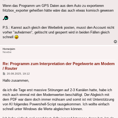
Wenn das Programm um GPS Daten aus dem Auto zu exportieren
fritzbox_exporter geheißen hätte wäre das auch etwas komisch gewesen
P.S.: Kannst auch gleich den Werbelink posten, musst den Account nicht
vorher "aufwärmen", gelöscht und gesperrt wird in beiden Fällen gleich
schnell
Homerjsim
Newbie
Re: Programm zum Interpretation der Pegelwerte am Modem
/ Router
Beitrag
20.08.2025, 19:12
Hallo zusammen,
da ich die Tage erst massive Störungen auf 2-3 Kanälen hatte, habe ich
mich auch einmal mit den Modemwerten beschäftigt. Der Abgleich mit
dem PDF war dann doch immer mühsam und somit ist mit Unterstützung
von KI folgendes Powershell-Script rausgekommen. Ich wollte einfach
schnell unter Windows die Werte abgleichen können.