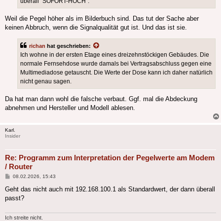
überall "SOFORT-HOCH".
Weil die Pegel höher als im Bilderbuch sind. Das tut der Sache aber
keinen Abbruch, wenn die Signalqualität gut ist. Und das ist sie.
richan
hat geschrieben:
Ich wohne in der ersten Etage eines dreizehnstöckigen Gebäudes. Die
normale Fernsehdose wurde damals bei Vertragsabschluss gegen eine
Multimediadose getauscht. Die Werte der Dose kann ich daher natürlich
nicht genau sagen.
Da hat man dann wohl die falsche verbaut. Ggf. mal die Abdeckung
abnehmen und Hersteller und Modell ablesen.
Karl.
Insider
Re: Programm zum Interpretation der Pegelwerte am Modem
/ Router
Beitrag
08.02.2026, 15:43
Geht das nicht auch mit 192.168.100.1 als Standardwert, der dann überall
passt?
Ich streite nicht.