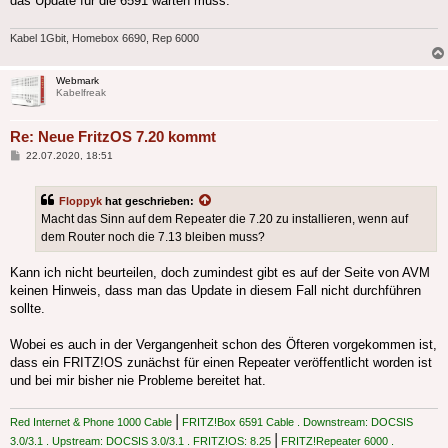
das Update für die 6591 warten muss.
Kabel 1Gbit, Homebox 6690, Rep 6000
Webmark
Kabelfreak
Re: Neue FritzOS 7.20 kommt
Beitrag
22.07.2020, 18:51
Floppyk
hat geschrieben:
Macht das Sinn auf dem Repeater die 7.20 zu installieren, wenn auf
dem Router noch die 7.13 bleiben muss?
Kann ich nicht beurteilen, doch zumindest gibt es auf der Seite von AVM
keinen Hinweis, dass man das Update in diesem Fall nicht durchführen
sollte.
Wobei es auch in der Vergangenheit schon des Öfteren vorgekommen ist,
dass ein FRITZ!OS zunächst für einen Repeater veröffentlicht worden ist
und bei mir bisher nie Probleme bereitet hat.
|
Red Internet & Phone 1000 Cable
FRITZ!Box 6591 Cable . Downstream: DOCSIS
|
3.0/3.1 . Upstream: DOCSIS 3.0/3.1 . FRITZ!OS: 8.25
FRITZ!Repeater 6000 .