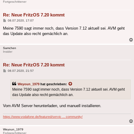
Fortgeschrittener
Re: Neue FritzOS 7.20 kommt
Beitrag
08.07.2020, 17:07
Meine 7590 sagt immer noch, dass Version 7.12 aktuell sei. AVM geht
das Update also recht gemächlich an.
Samchen
Insider
Re: Neue FritzOS 7.20 kommt
Beitrag
08.07.2020, 21:57
Weyoun_1979
hat geschrieben:
Meine 7590 sagt immer noch, dass Version 7.12 aktuell sei. AVM geht
das Update also recht gemächlich an.
Vom AVM Server herunterladen, und manuell installieren.
https://www.vodafone.de/featured/servic ... community/
Weyoun_1979
Fortgeschrittener