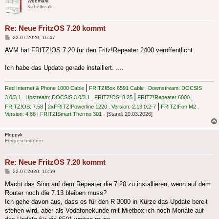
Webmark
Kabelfreak
Re: Neue FritzOS 7.20 kommt
Beitrag
22.07.2020, 16:47
AVM hat FRITZ!OS 7.20 für den Fritz!Repeater 2400 veröffentlicht.
Ich habe das Update gerade installiert. ....
|
Red Internet & Phone 1000 Cable
FRITZ!Box 6591 Cable . Downstream: DOCSIS
|
3.0/3.1 . Upstream: DOCSIS 3.0/3.1 . FRITZ!OS: 8.25
FRITZ!Repeater 6000 .
|
|
FRITZ!OS: 7.58
2xFRITZ!Powerline 1220 . Version: 2.13.0.2-7
FRITZ!Fon M2 .
Version: 4.88
|
FRITZ!Smart Thermo 301
- [Stand: 20.03.2026]
Floppyk
Fortgeschrittener
Re: Neue FritzOS 7.20 kommt
Beitrag
22.07.2020, 16:59
Macht das Sinn auf dem Repeater die 7.20 zu installieren, wenn auf dem
Router noch die 7.13 bleiben muss?
Ich gehe davon aus, dass es für den R 3000 in Kürze das Update bereit
stehen wird, aber als Vodafonekunde mit Mietbox ich noch Monate auf