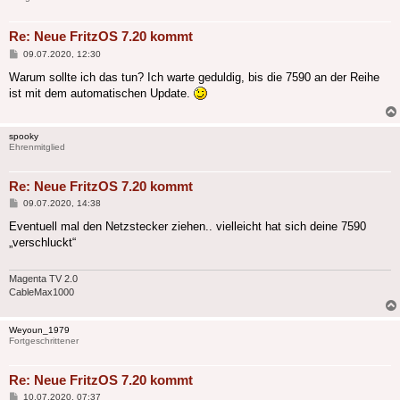
Re: Neue FritzOS 7.20 kommt
Beitrag
09.07.2020, 12:30
Warum sollte ich das tun? Ich warte geduldig, bis die 7590 an der Reihe
ist mit dem automatischen Update.
spooky
Ehrenmitglied
Re: Neue FritzOS 7.20 kommt
Beitrag
09.07.2020, 14:38
Eventuell mal den Netzstecker ziehen.. vielleicht hat sich deine 7590
„verschluckt“
Magenta TV 2.0
CableMax1000
Weyoun_1979
Fortgeschrittener
Re: Neue FritzOS 7.20 kommt
Beitrag
10.07.2020, 07:37