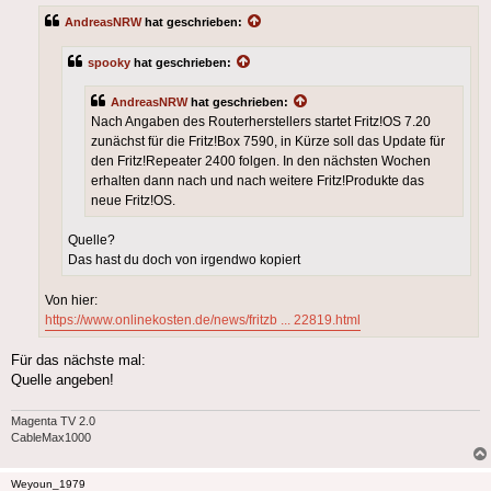
AndreasNRW
hat geschrieben:
spooky
hat geschrieben:
AndreasNRW
hat geschrieben:
Nach Angaben des Routerherstellers startet Fritz!OS 7.20
zunächst für die Fritz!Box 7590, in Kürze soll das Update für
den Fritz!Repeater 2400 folgen. In den nächsten Wochen
erhalten dann nach und nach weitere Fritz!Produkte das
neue Fritz!OS.
Quelle?
Das hast du doch von irgendwo kopiert
Von hier:
https://www.onlinekosten.de/news/fritzb ... 22819.html
Für das nächste mal:
Quelle angeben!
Magenta TV 2.0
CableMax1000
Weyoun_1979