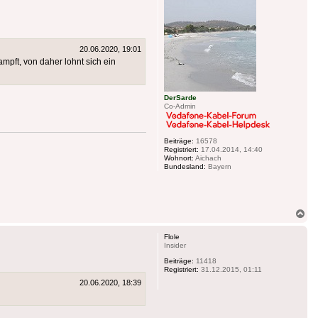
20.06.2020, 19:01
pft, von daher lohnt sich ein
DerSarde
Co-Admin
Beiträge:
16578
Registriert:
17.04.2014, 14:40
Wohnort:
Aichach
Bundesland:
Bayern
Na
ob
Flole
Insider
Beiträge:
11418
Registriert:
31.12.2015, 01:11
20.06.2020, 18:39