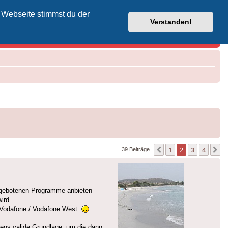
 Webseite stimmst du der
Vodafone-Kabel-Helpdesk
Verstanden!
1
2
3
4
Vorherige
N
39 Beiträge
angebotenen Programme anbieten
ird.
n Vodafone / Vodafone West.
wegs valide Grundlage, um die dann