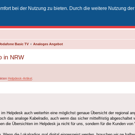
fort bei der Nutzung zu bieten. Durch die weitere Nutzung der
izielles Vodafone-Kabel-Forum
unkt für Kabelkunden von Vodafone - von Kunden für Kunden
Vodafone Basic TV
Analoges Angebot
io in NRW
inkten
Helpdesk-Artikel
.
ir im Helpdesk auch weiterhin eine möglichst genaue Übersicht der regional 
 das analoge Kabelradio, auch wenn das sicher mittelfristig abgeschaltet w
en die Übersichten im Helpdesk ja nicht für uns, sondern für die Kunden vo
. Wenn die Lokalradios mal digital eingespeist werden, brauchen wir ne halb