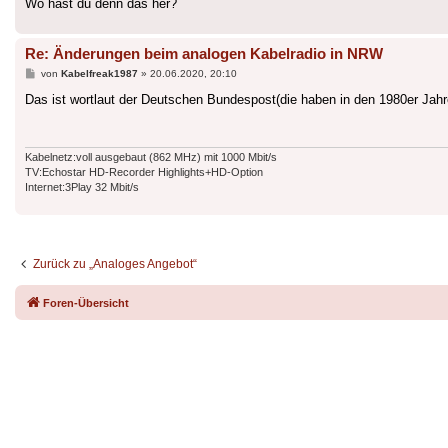
Wo hast du denn das her?
Re: Änderungen beim analogen Kabelradio in NRW
Beitrag
von
Kabelfreak1987
»
20.06.2020, 20:10
Das ist wortlaut der Deutschen Bundespost(die haben in den 1980er Jahr
Kabelnetz:voll ausgebaut (862 MHz) mit 1000 Mbit/s
TV:Echostar HD-Recorder Highlights+HD-Option
Internet:3Play 32 Mbit/s
Zurück zu „Analoges Angebot“
Foren-Übersicht