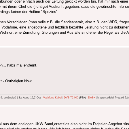
bunden oder einfach auch der Leitung gekickt worden bin, hat mir nach eine
 mit ihrem Chef die (richtige) Auskunft gegeben, dass die gewünschte Info sei
dings keiner der Hotline-"Spezies".
en Vorschlägen (man solle z.B. die Sendeanstalt, also z.B. den WDR, fragen
Vodafone, eine angebotene und letztlich bezahlte Leistung nicht zu dokumen
 Wohnort eine Zumutung. Störungen und Ausfälle sind eher die Regel als die 
... habs mal entfernt.
t - Ostbelgien Now.
 gekündigt) | Sat Astra 19,2°Ost |
Vodafone Kabel
|
DVB-T2 HD
(FTA) |
DAB+
| MagentaMobil Prepaid Jahr
aus dem analogen UKW Band,ersatzlos also nicht im Digitalen Angebot sind 