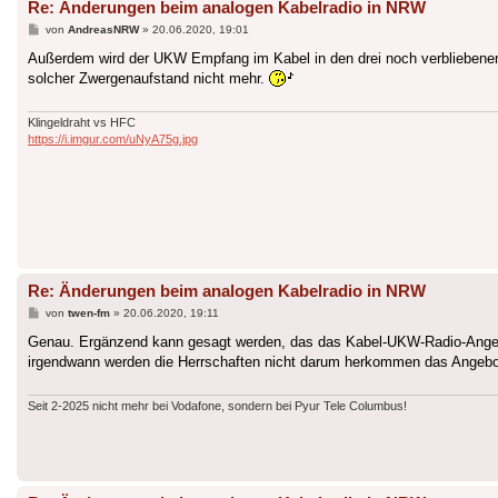
Re: Änderungen beim analogen Kabelradio in NRW
Beitrag
von
AndreasNRW
»
20.06.2020, 19:01
Außerdem wird der UKW Empfang im Kabel in den drei noch verbliebenen
solcher Zwergenaufstand nicht mehr.
Klingeldraht vs HFC
https://i.imgur.com/uNyA75g.jpg
Re: Änderungen beim analogen Kabelradio in NRW
Beitrag
von
twen-fm
»
20.06.2020, 19:11
Genau. Ergänzend kann gesagt werden, das das Kabel-UKW-Radio-Angebot
irgendwann werden die Herrschaften nicht darum herkommen das Angebot 
Seit 2-2025 nicht mehr bei Vodafone, sondern bei Pyur Tele Columbus!