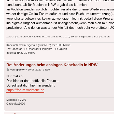
sich um sog. ortsübliche Radiosender handelt.In Teilen von Dortmund/Ha
Landesanstalt für Medien in NRW ergab,dass ich mich
an Vodafon wenden soll.Ich möchte hier alle die für eine Wiedereinspei
wo der richtige Ort im Forum dafür ist und bitte Euch um unterstützung
vorendhalten,obwohl es keiner aufwendigen Technik bedarf diese Progr
ins digitale Angebot aufnehmen,ist unangebracht,wenn man sich mit Prog
produzieren.Alle denen was an der Vielfalt des noch sehr verbreiteten 
Zuletzt geändert von
Kabelfreak1987
am 20.06.2020, 19:10, insgesamt 2-mal geändert.
Kabelnetz:voll ausgebaut (862 MHz) mit 1000 Mbit/s
TV:Echostar HD-Recorder Highlights+HD-Option
Internet:3Play 32 Mbit/s
Re: Änderungen beim analogen Kabelradio in NRW
Beitrag
von
spooky
»
20.06.2020, 18:56
Nur mal so :
Das hier ist das Inoffizielle Forum...
Du solltest dich hier hin wenden :
https://forum.vodafone.de
Magenta TV 2.0
CableMax1000