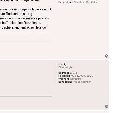
der.Meine Nachfrage bei der
Bundesland:
Nordrhein-Westfalen
hierzu einzutragen(ich weiss nicht
gute Radiounterhaltung
lnetz,denn man könnte es ja auch
 hoffe hier eine Reaktion zu
 Sache erreichen!°Also "lets go"
Na
ob
spooky
Ehrenmitglied
Beiträge:
13975
Registriert:
02.06.2006, 11:20
Wohnort:
Wolfsburg
Bundesland:
Niedersachsen
Na
ob