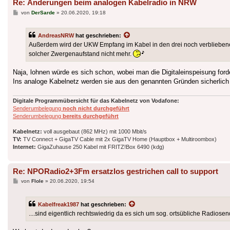
Re: Änderungen beim analogen Kabelradio in NRW
Beitrag
von
DerSarde
»
20.06.2020, 19:18
AndreasNRW
hat geschrieben:
Außerdem wird der UKW Empfang im Kabel in den drei noch verbliebene
solcher Zwergenaufstand nicht mehr.
Naja, lohnen würde es sich schon, wobei man die Digitaleinspeisung forde
Ins analoge Kabelnetz werden sie aus den genannten Gründen sicherlich 
Digitale Programmübersicht für das Kabelnetz von Vodafone:
Senderumbelegung
noch nicht durchgeführt
Senderumbelegung
bereits durchgeführt
Kabelnetz:
voll ausgebaut (862 MHz) mit 1000 Mbit/s
TV:
TV Connect + GigaTV Cable mit 2x GigaTV Home (Hauptbox + Multiroombox)
Internet:
GigaZuhause 250 Kabel mit FRITZ!Box 6490 (kdg)
Re: NPORadio2+3Fm ersatzlos gestrichen call to support
Beitrag
von
Flole
»
20.06.2020, 19:54
Kabelfreak1987
hat geschrieben:
....sind eigentlich rechtswiedrig da es sich um sog. ortsübliche Radiosen