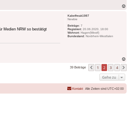
Na
ob
Kabelfreak1987
Newbie
Beiträge:
7
für Medien NRW so bestätigt
Registriert:
20.06.2020, 18:00
Wohnort:
Hagen(Westf)
Bundesland:
Nordrhein-Westfalen
Na
ob
1
2
3
4
Vorherige
N
39 Beiträge
Gehe zu
Kontakt
Alle Zeiten sind
UTC+02:00