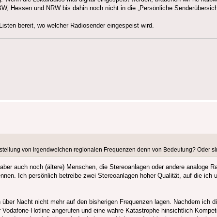
 BW, Hessen und NRW bis dahin noch nicht in die „Persönliche Senderübersi
Listen bereit, wo welcher Radiosender eingespeist wird.
e Umstellung von irgendwelchen regionalen Frequenzen denn von Bedeutung? Oder s
t aber auch noch (ältere) Menschen, die Stereoanlagen oder andere analoge Ra
en. Ich persönlich betreibe zwei Stereoanlagen hoher Qualität, auf die ich
ch über Nacht nicht mehr auf den bisherigen Frequenzen lagen. Nachdem ich di
er Vodafone-Hotline angerufen und eine wahre Katastrophe hinsichtlich Kompe