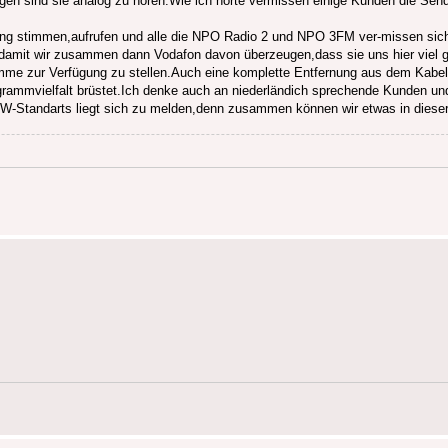
gen sind sie analog zu hören.Wie ich hörte vermissen einige Kunden die Sen
sung stimmen,aufrufen und alle die NPO Radio 2 und NPO 3FM ver-missen sich 
!),damit wir zusammen dann Vodafon davon überzeugen,dass sie uns hier viel 
amme zur Verfügung zu stellen.Auch eine komplette Entfernung aus dem Kabe
rammvielfalt brüstet.Ich denke auch an niederländich sprechende Kunden und
UKW-Standarts liegt sich zu melden,denn zusammen können wir etwas in dieser