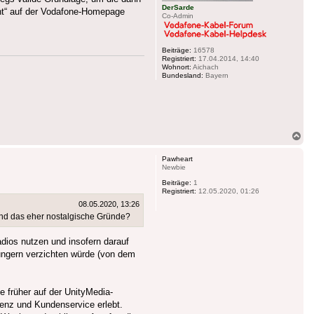
DerSarde
cht“ auf der Vodafone-Homepage
Co-Admin
Beiträge:
16578
Registriert:
17.04.2014, 14:40
Wohnort:
Aichach
Bundesland:
Bayern
Na
ob
Pawheart
Newbie
Beiträge:
1
Registriert:
12.05.2020, 01:26
08.05.2020, 13:26
ind das eher nostalgische Gründe?
dios nutzen und insofern darauf
 ungern verzichten würde (von dem
e früher auf der UnityMedia-
tenz und Kundenservice erlebt.