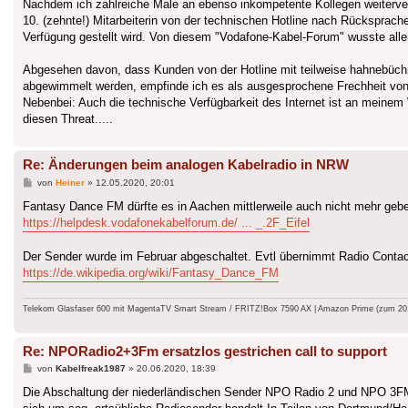
Nachdem ich zahlreiche Male an ebenso inkompetente Kollegen weiterver
10. (zehnte!) Mitarbeiterin von der technischen Hotline nach Rücksprache
Verfügung gestellt wird. Von diesem "Vodafone-Kabel-Forum" wusste aller
Abgesehen davon, dass Kunden von der Hotline mit teilweise hahnebüchn
abgewimmelt werden, empfinde ich es als ausgesprochene Frechheit von 
Nebenbei: Auch die technische Verfügbarkeit des Internet ist an meinem
diesen Threat.....
Re: Änderungen beim analogen Kabelradio in NRW
Beitrag
von
Heiner
»
12.05.2020, 20:01
Fantasy Dance FM dürfte es in Aachen mittlerweile auch nicht mehr geben
https://helpdesk.vodafonekabelforum.de/ ... _.2F_Eifel
Der Sender wurde im Februar abgeschaltet. Evtl übernimmt Radio Contac
https://de.wikipedia.org/wiki/Fantasy_Dance_FM
Telekom Glasfaser 600 mit MagentaTV Smart Stream / FRITZ!Box 7590 AX | Amazon Prime (zum 20.9.
Re: NPORadio2+3Fm ersatzlos gestrichen call to support
Beitrag
von
Kabelfreak1987
»
20.06.2020, 18:39
Die Abschaltung der niederländischen Sender NPO Radio 2 und NPO 3FM 