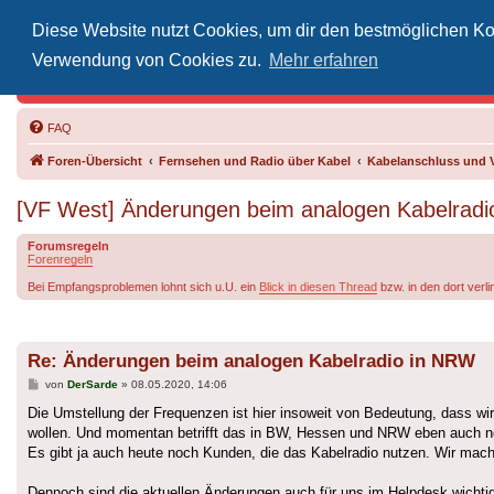
Diese Website nutzt Cookies, um dir den bestmöglichen Kom
Inoff
Verwendung von Cookies zu.
Mehr erfahren
Der Treffp
FAQ
Foren-Übersicht
Fernsehen und Radio über Kabel
Kabelanschluss und 
[VF West] Änderungen beim analogen Kabelrad
Forumsregeln
Forenregeln
Bei Empfangsproblemen lohnt sich u.U. ein
Blick in diesen Thread
bzw. in den dort verl
Re: Änderungen beim analogen Kabelradio in NRW
Beitrag
von
DerSarde
»
08.05.2020, 14:06
Die Umstellung der Frequenzen ist hier insoweit von Bedeutung, dass w
wollen. Und momentan betrifft das in BW, Hessen und NRW eben auch noch
Es gibt ja auch heute noch Kunden, die das Kabelradio nutzen. Wir mach
Dennoch sind die aktuellen Änderungen auch für uns im Helpdesk wichtig