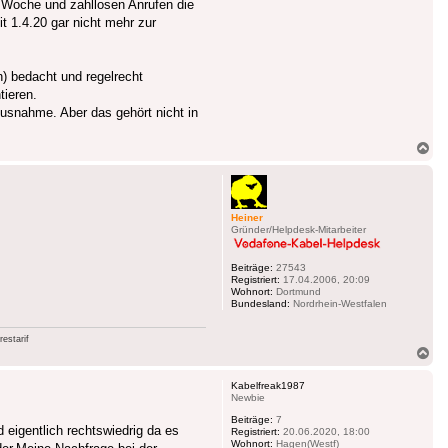
r Woche und zahllosen Anrufen die
t 1.4.20 gar nicht mehr zur
) bedacht und regelrecht
tieren.
Ausnahme. Aber das gehört nicht in
Na
ob
Heiner
Gründer/Helpdesk-Mitarbeiter
Beiträge:
27543
Registriert:
17.04.2006, 20:09
Wohnort:
Dortmund
Bundesland:
Nordrhein-Westfalen
estarif
Na
ob
Kabelfreak1987
Newbie
Beiträge:
7
eigentlich rechtswiedrig da es
Registriert:
20.06.2020, 18:00
Wohnort:
Hagen(Westf)