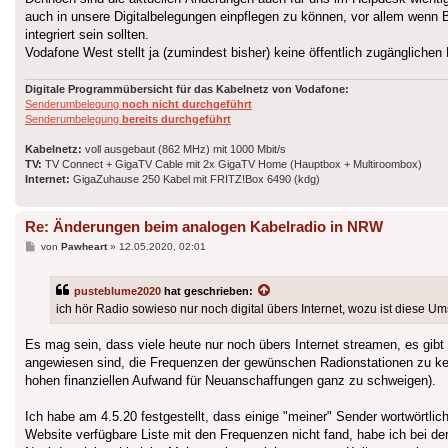
auch in unsere Digitalbelegungen einpflegen zu können, vor allem wenn
integriert sein sollten.
Vodafone West stellt ja (zumindest bisher) keine öffentlich zugänglichen 
Digitale Programmübersicht für das Kabelnetz von Vodafone:
Senderumbelegung
noch nicht durchgeführt
Senderumbelegung
bereits durchgeführt
Kabelnetz:
voll ausgebaut (862 MHz) mit 1000 Mbit/s
TV:
TV Connect + GigaTV Cable mit 2x GigaTV Home (Hauptbox + Multiroombox)
Internet:
GigaZuhause 250 Kabel mit FRITZ!Box 6490 (kdg)
Re: Änderungen beim analogen Kabelradio in NRW
Beitrag
von
Pawheart
»
12.05.2020, 02:01
pusteblume2020
hat geschrieben:
ich hör Radio sowieso nur noch digital übers Internet, wozu ist dies
Es mag sein, dass viele heute nur noch übers Internet streamen, es gib
angewiesen sind, die Frequenzen der gewünschen Radionstationen zu kenn
hohen finanziellen Aufwand für Neuanschaffungen ganz zu schweigen).
Ich habe am 4.5.20 festgestellt, dass einige "meiner" Sender wortwörtli
Website verfügbare Liste mit den Frequenzen nicht fand, habe ich bei d