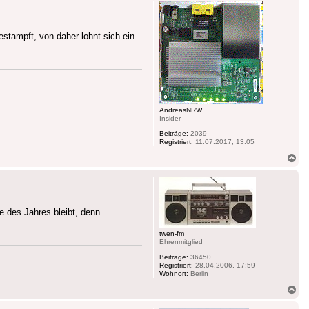
tampft, von daher lohnt sich ein
AndreasNRW
Insider
Beiträge:
2039
Registriert:
11.07.2017, 13:05
Na
ob
 des Jahres bleibt, denn
twen-fm
Ehrenmitglied
Beiträge:
36450
Registriert:
28.04.2006, 17:59
Wohnort:
Berlin
Na
ob