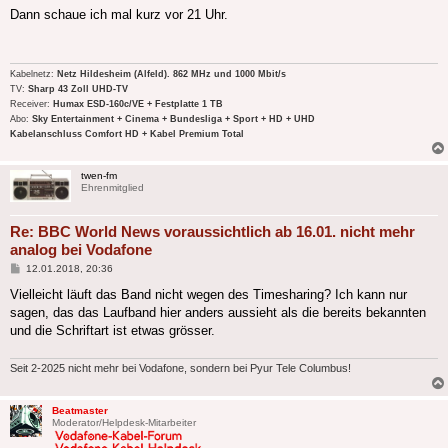
Dann schaue ich mal kurz vor 21 Uhr.
Kabelnetz:
Netz Hildesheim (Alfeld). 862 MHz und 1000 Mbit/s
TV:
Sharp 43 Zoll UHD-TV
Receiver:
Humax ESD-160c/VE + Festplatte 1 TB
Abo:
Sky Entertainment + Cinema + Bundesliga + Sport + HD + UHD
Kabelanschluss Comfort HD + Kabel Premium Total
twen-fm
Ehrenmitglied
Re: BBC World News voraussichtlich ab 16.01. nicht mehr
analog bei Vodafone
Beitrag
12.01.2018, 20:36
Vielleicht läuft das Band nicht wegen des Timesharing? Ich kann nur
sagen, das das Laufband hier anders aussieht als die bereits bekannten
und die Schriftart ist etwas grösser.
Seit 2-2025 nicht mehr bei Vodafone, sondern bei Pyur Tele Columbus!
Beatmaster
Moderator/Helpdesk-Mitarbeiter