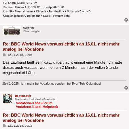
TV:
Sharp 43 Zoll UHD-TV
Receiver:
Humax ESD-160c/VE + Festplatte 1 TB
Abo:
Sky Entertainment + Cinema + Bundesliga + Sport + HD + UHD
Kabelanschluss Comfort HD + Kabel Premium Total
twen-fm
Ehrenmitglied
Re: BBC World News voraussichtlich ab 16.01. nicht mehr
analog bei Vodafone
Beitrag
12.01.2018, 20:05
Das Laufband läuft sehr kurz, dauert nicht einmal eine Minute, ich hätte
dieses auch verpasst wenn ich um 2 Minuten nach der vollen Stunde
eingeschaltet hätte.
Seit 2-2025 nicht mehr bei Vodafone, sondern bei Pyur Tele Columbus!
Beatmaster
Moderator/Helpdesk-Mitarbeiter
Re: BBC World News voraussichtlich ab 16.01. nicht mehr
analog bei Vodafone
Beitrag
12.01.2018, 20:13