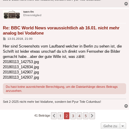
twen-fm
Ehrenmitglied
Re: BBC World News voraussichtlich ab 16.01. nicht mehr
analog bei Vodafone
Beitrag
13.01.2018, 21:00
Hier sind Screenshots vom Laufband welcher in Berlin zu sehen ist, die
Schrift ist leider etwas unscharf da ich direkt vom Fernseher die Bilder
gemacht habe...aber der gute Wille ist, was zählt:
20180113_142753.jpg
20180113_142834.jpg
20180113_142907.jpg
20180113_142937.jpg
Du hast keine ausreichende Berechtigung, um die Dateianhänge dieses Beitrags
anzusehen.
Seit 2-2025 nicht mehr bei Vodafone, sondern bei Pyur Tele Columbus!
1
2
3
4
5
Vorherige
Nächste
41 Beiträge
Gehe zu