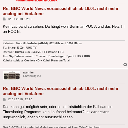
Re: BBC World News voraussichtlich ab 16.01. nicht mehr
analog bei Vodafone
Beitrag
12.01.2018, 22:03
Kein Laufband zu sehen. Da hängt wohl Berlin an POC A und das Netz HI
an POC B.
Kabelnetz:
Netz Hildesheim (Alfeld). 862 MHz und 1000 Mbit/s
TV:
Sharp 43 Zoll UHD-TV
Receiver:
Humax ESD-160c/VE + Festplatte 1 TB
Abo:
Sky Entertainment + Cinema + Bundesliga + Sport + HD + UHD
Kabelanschluss Comfort HD + Kabel Premium Total
twen-fm
Ehrenmitglied
Re: BBC World News voraussichtlich ab 16.01. nicht mehr
analog bei Vodafone
Beitrag
12.01.2018, 22:20
Das kann gut möglich sein, oder es ist tatsächlich der Fall das ein
Timesharing Programm kein Laufband bekommt? Ist zwar etwas
ungewöhnlich, aber nicht auszuschliessen.
Seit 2-2025 nicht mehr bei Vodafone, sondern bei Pyur Tele Columbus!