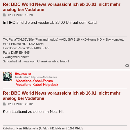
Re: BBC World News voraussichtlich ab 16.01. nicht mehr
analog bei Vodafone
Beitrag
12.01.2018, 19:28
In HRO sind die erst wieder ab 23:00 Uhr auf dem Kanal .
TV: PanaTX-L32V10e (Finnlandmodus) +ACL SW 1.19 +KD-Home HD + Sky komplett
HD + Private HD . D02-Karte
Heimkino: Pana SC-PT480 EG-S
Pana DMR EH 545
Zwangsverkabelt^
Schönheit ist , was vom Charakter übrig bleibt !
Beatmaster
Moderator/Helpdesk-Mitarbeiter
Re: BBC World News voraussichtlich ab 16.01. nicht mehr
analog bei Vodafone
Beitrag
12.01.2018, 20:02
Kein Laufband zu sehen im Netz HI.
Kabelnetz:
Netz Hildesheim (Alfeld). 862 MHz und 1000 Mbit/s