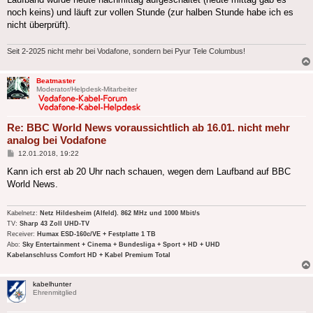
noch keins) und läuft zur vollen Stunde (zur halben Stunde habe ich es
nicht überprüft).
Seit 2-2025 nicht mehr bei Vodafone, sondern bei Pyur Tele Columbus!
Beatmaster
Moderator/Helpdesk-Mitarbeiter
Re: BBC World News voraussichtlich ab 16.01. nicht mehr
analog bei Vodafone
Beitrag
12.01.2018, 19:22
Kann ich erst ab 20 Uhr nach schauen, wegen dem Laufband auf BBC
World News.
Kabelnetz:
Netz Hildesheim (Alfeld). 862 MHz und 1000 Mbit/s
TV:
Sharp 43 Zoll UHD-TV
Receiver:
Humax ESD-160c/VE + Festplatte 1 TB
Abo:
Sky Entertainment + Cinema + Bundesliga + Sport + HD + UHD
Kabelanschluss Comfort HD + Kabel Premium Total
kabelhunter
Ehrenmitglied