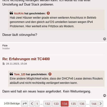
nicht rechtzeitig verlängert werden kann. Ich würde es mal einer
Umstellung auf Dual Stack probieren.
itzzKris
hat geschrieben:
Hab zwei Häuser weiter grade einen weiteren Anschluss in Betrieb
genommen und den gleich auf DS umstellen lassen wegen IPv4
Problemen. Hier werkelt eine Fritzbox als Modem.
Dieser läuft störungsfrei?
Flole
Insider
Re: Erfahrungen mit TC4400
Beitrag
26.11.2023, 15:34
Tom_123
hat geschrieben:
Eine andere Möglichkeit wäre, dass der DHCPv6 Lease deines Routers
abläuft und nicht rechtzeitig verlängert werden kann.
Dann wird halt ein neues lease angefordert. Kein Weltuntergang.
Seite
134
von
144
1
132
133
134
135
136
144
Vorherige
N
1439 Beiträge
…
…