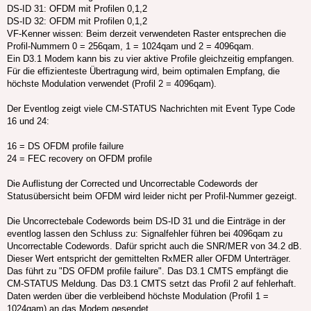
DS-ID 31: OFDM mit Profilen 0,1,2
DS-ID 32: OFDM mit Profilen 0,1,2
VF-Kenner wissen: Beim derzeit verwendeten Raster entsprechen die
Profil-Nummern 0 = 256qam, 1 = 1024qam und 2 = 4096qam.
Ein D3.1 Modem kann bis zu vier aktive Profile gleichzeitig empfangen.
Für die effizienteste Übertragung wird, beim optimalen Empfang, die
höchste Modulation verwendet (Profil 2 = 4096qam).
Der Eventlog zeigt viele CM-STATUS Nachrichten mit Event Type Code
16 und 24:
16 = DS OFDM profile failure
24 = FEC recovery on OFDM profile
Die Auflistung der Corrected und Uncorrectable Codewords der
Statusübersicht beim OFDM wird leider nicht per Profil-Nummer gezeigt.
Die Uncorrectebale Codewords beim DS-ID 31 und die Einträge in der
eventlog lassen den Schluss zu: Signalfehler führen bei 4096qam zu
Uncorrectable Codewords. Dafür spricht auch die SNR/MER von 34.2 dB.
Dieser Wert entspricht der gemittelten RxMER aller OFDM Unterträger.
Das führt zu "DS OFDM profile failure". Das D3.1 CMTS empfängt die
CM-STATUS Meldung. Das D3.1 CMTS setzt das Profil 2 auf fehlerhaft.
Daten werden über die verbleibend höchste Modulation (Profil 1 =
1024qam) an das Modem gesendet.