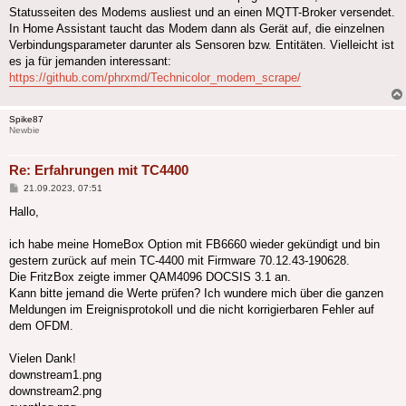
Statusseiten des Modems ausliest und an einen MQTT-Broker versendet.
In Home Assistant taucht das Modem dann als Gerät auf, die einzelnen
Verbindungsparameter darunter als Sensoren bzw. Entitäten. Vielleicht ist
es ja für jemanden interessant:
https://github.com/phrxmd/Technicolor_modem_scrape/
Spike87
Newbie
Re: Erfahrungen mit TC4400
Beitrag
21.09.2023, 07:51
Hallo,
ich habe meine HomeBox Option mit FB6660 wieder gekündigt und bin
gestern zurück auf mein TC-4400 mit Firmware 70.12.43-190628.
Die FritzBox zeigte immer QAM4096 DOCSIS 3.1 an.
Kann bitte jemand die Werte prüfen? Ich wundere mich über die ganzen
Meldungen im Ereignisprotokoll und die nicht korrigierbaren Fehler auf
dem OFDM.
Vielen Dank!
downstream1.png
downstream2.png