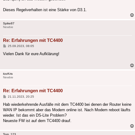
Dieses Regelverhalten ist eine Stärke von D3.1.
Spike87
Newbie
Re: Erfahrungen mit TC4400
Beitrag
25.09.2023, 08:05
Vielen Dank für eure Aufklärung!
itzzKris
Newbie
Re: Erfahrungen mit TC4400
Beitrag
21.11.2023, 20:25
Hab wiederkehrende Ausfälle mit dem TC4400 bei denen der Router keine
WAN IP bekommt aber das Modem online ist. Nach Modem reboot läufts
wieder. Ist das ein DS-Lite Problem?
Neueste FW ist auf dem TC4400 drauf.
Tom_123