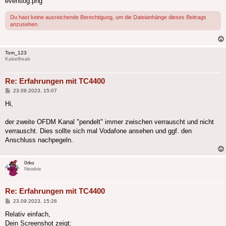
eventlog.png
Du hast keine ausreichende Berechtigung, um die Dateianhänge dieses Beitrags
anzusehen.
Tom_123
Kabelfreak
Re: Erfahrungen mit TC4400
Beitrag
23.09.2023, 15:07
Hi,
der zweite OFDM Kanal "pendelt" immer zwischen verrauscht und nicht
verrauscht. Dies sollte sich mal Vodafone ansehen und ggf. den
Anschluss nachpegeln.
0rko
Newbie
Re: Erfahrungen mit TC4400
Beitrag
23.09.2023, 15:26
Relativ einfach,
Dein Screenshot zeigt: