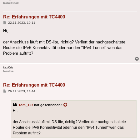
Kabelfreak
Re: Erfahrungen mit TC4400
Beitrag
22.11.2023, 10:11
Hi,
der Anschluss läuft mit DS-lite, richtig? Verliert der nachgeschaltete
Router die IPv6 Konnektivität oder nur den "IPv4 Tunnel" wen das
Problem auftritt?
itzzKris
Newbie
Re: Erfahrungen mit TC4400
Beitrag
26.11.2023, 14:44
Tom_123
hat geschrieben:
Hi,
der Anschluss läuft mit DS-lite, richtig? Verliert der nachgeschaltete
Router die IPv6 Konnektivität oder nur den "IPv4 Tunnel" wen das
Problem auftritt?