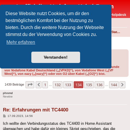
Inoffizielles Vodafone-Kabel-Forum
Diese Website nutzt Cookies, um dir den
Vodafone-Kabel-Helpdesk
bestmöglichen Komfort bei der Nutzung zu
FAQ
bieten. Durch die weitere Nutzung der Webseite
Foren-Übersicht
Internet und Telefon über Kabel
Technik (WLAN-Router, Kabelmodems, Verkabelung...)
Vodafone Station, Ultra Hub 7 Kabel sowie weitere Geräte von CommScope, Technicolor, Arris, Compal, Sagemcom und Hitron
stimmst du der Verwendung von Cookies zu.
Erfahrungen mit TC4400
Mehr erfahren
Forumsregeln
Forenregeln
Verstanden!
Bitte gib bei der Erstellung eines Threads im Feld „Präfix“ an, ob du Kunde
von Vodafone Kabel Deutschland („[VFKD]“), von Vodafone West („[VF
West]“), von eazy („[eazy]“) oder von O2 über Kabel („[O2]“) bist.
Seite
134
von
144
1
132
133
134
135
136
144
Vorherige
N
1439 Beiträge
…
…
phrxmd
Newbie
Re: Erfahrungen mit TC4400
Beitrag
17.09.2023, 14:56
Ich wollte den Verbindungsstatus des TC4400 in Home Assistant
überwachen und habe dafür ein kleines Skript geschrieben, das die