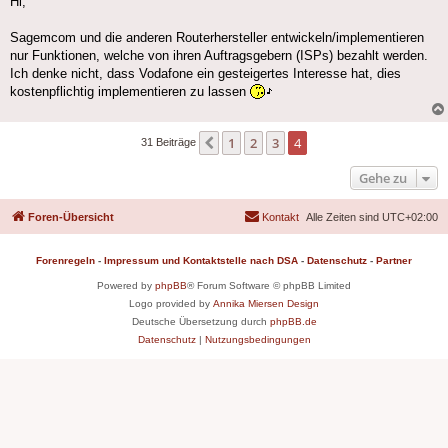
Hi,
Sagemcom und die anderen Routerhersteller entwickeln/implementieren
nur Funktionen, welche von ihren Auftragsgebern (ISPs) bezahlt werden.
Ich denke nicht, dass Vodafone ein gesteigertes Interesse hat, dies
kostenpflichtig implementieren zu lassen
1
2
3
4
Vorherige
31 Beiträge
Gehe zu
Foren-Übersicht
Kontakt
Alle Zeiten sind
UTC+02:00
Forenregeln
-
Impressum und Kontaktstelle nach DSA
-
Datenschutz
-
Partner
Powered by
phpBB
® Forum Software © phpBB Limited
Logo provided by
Annika Miersen Design
Deutsche Übersetzung durch
phpBB.de
Datenschutz
|
Nutzungsbedingungen