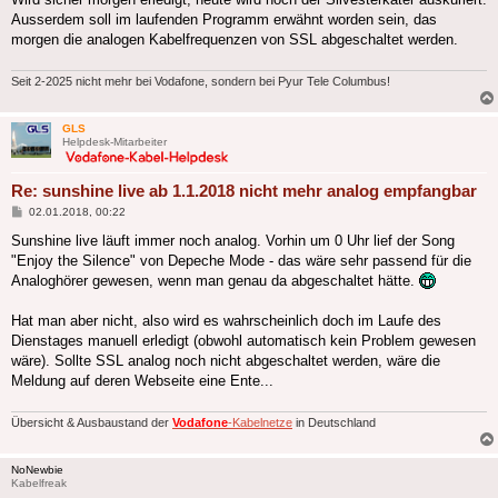
Ausserdem soll im laufenden Programm erwähnt worden sein, das
morgen die analogen Kabelfrequenzen von SSL abgeschaltet werden.
Seit 2-2025 nicht mehr bei Vodafone, sondern bei Pyur Tele Columbus!
GLS
Helpdesk-Mitarbeiter
Re: sunshine live ab 1.1.2018 nicht mehr analog empfangbar
Beitrag
02.01.2018, 00:22
Sunshine live läuft immer noch analog. Vorhin um 0 Uhr lief der Song
"Enjoy the Silence" von Depeche Mode - das wäre sehr passend für die
Analoghörer gewesen, wenn man genau da abgeschaltet hätte.
Hat man aber nicht, also wird es wahrscheinlich doch im Laufe des
Dienstages manuell erledigt (obwohl automatisch kein Problem gewesen
wäre). Sollte SSL analog noch nicht abgeschaltet werden, wäre die
Meldung auf deren Webseite eine Ente...
Übersicht & Ausbaustand der
Vodafone
-Kabelnetze
in Deutschland
NoNewbie
Kabelfreak