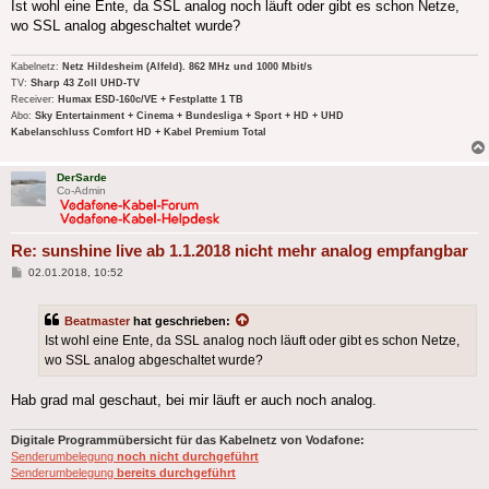
Ist wohl eine Ente, da SSL analog noch läuft oder gibt es schon Netze,
wo SSL analog abgeschaltet wurde?
Kabelnetz:
Netz Hildesheim (Alfeld). 862 MHz und 1000 Mbit/s
TV:
Sharp 43 Zoll UHD-TV
Receiver:
Humax ESD-160c/VE + Festplatte 1 TB
Abo:
Sky Entertainment + Cinema + Bundesliga + Sport + HD + UHD
Kabelanschluss Comfort HD + Kabel Premium Total
DerSarde
Co-Admin
Re: sunshine live ab 1.1.2018 nicht mehr analog empfangbar
Beitrag
02.01.2018, 10:52
Beatmaster
hat geschrieben:
Ist wohl eine Ente, da SSL analog noch läuft oder gibt es schon Netze,
wo SSL analog abgeschaltet wurde?
Hab grad mal geschaut, bei mir läuft er auch noch analog.
Digitale Programmübersicht für das Kabelnetz von Vodafone:
Senderumbelegung
noch nicht durchgeführt
Senderumbelegung
bereits durchgeführt