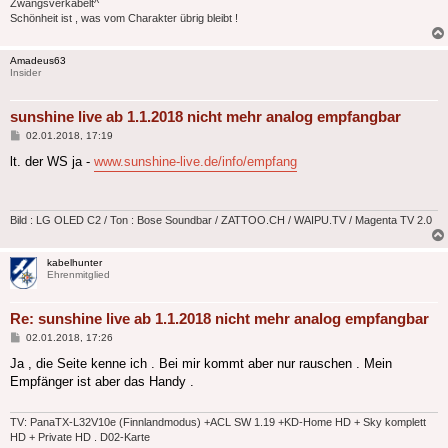
Zwangsverkabelt^
Schönheit ist , was vom Charakter übrig bleibt !
Amadeus63
Insider
sunshine live ab 1.1.2018 nicht mehr analog empfangbar
Beitrag
02.01.2018, 17:19
lt. der WS ja -
www.sunshine-live.de/info/empfang
Bild : LG OLED C2 / Ton : Bose Soundbar / ZATTOO.CH / WAIPU.TV / Magenta TV 2.0
kabelhunter
Ehrenmitglied
Re: sunshine live ab 1.1.2018 nicht mehr analog empfangbar
Beitrag
02.01.2018, 17:26
Ja , die Seite kenne ich . Bei mir kommt aber nur rauschen . Mein
Empfänger ist aber das Handy .
TV: PanaTX-L32V10e (Finnlandmodus) +ACL SW 1.19 +KD-Home HD + Sky komplett
HD + Private HD . D02-Karte