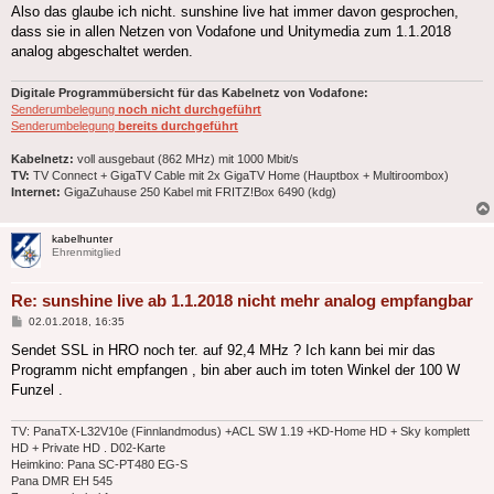
Also das glaube ich nicht. sunshine live hat immer davon gesprochen,
dass sie in allen Netzen von Vodafone und Unitymedia zum 1.1.2018
analog abgeschaltet werden.
Digitale Programmübersicht für das Kabelnetz von Vodafone:
Senderumbelegung
noch nicht durchgeführt
Senderumbelegung
bereits durchgeführt
Kabelnetz:
voll ausgebaut (862 MHz) mit 1000 Mbit/s
TV:
TV Connect + GigaTV Cable mit 2x GigaTV Home (Hauptbox + Multiroombox)
Internet:
GigaZuhause 250 Kabel mit FRITZ!Box 6490 (kdg)
kabelhunter
Ehrenmitglied
Re: sunshine live ab 1.1.2018 nicht mehr analog empfangbar
Beitrag
02.01.2018, 16:35
Sendet SSL in HRO noch ter. auf 92,4 MHz ? Ich kann bei mir das
Programm nicht empfangen , bin aber auch im toten Winkel der 100 W
Funzel .
TV: PanaTX-L32V10e (Finnlandmodus) +ACL SW 1.19 +KD-Home HD + Sky komplett
HD + Private HD . D02-Karte
Heimkino: Pana SC-PT480 EG-S
Pana DMR EH 545