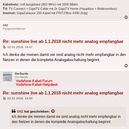
Kabelnetz:
voll ausgebaut (862 MHz) mit 1000 Mbit/s
TV:
TV Connect + GigaTV Cable mit 2x GigaTV Home (Hauptbox + Multiroombox)
Internet:
GigaZuhause 250 Kabel mit FRITZ!Box 6490 (kdg)
OliZ
Fortgeschrittener
Re: sunshine live ab 1.1.2018 nicht mehr analog empfangbar
Beitrag
02.01.2018, 14:47
Ich denke die meinen damit sie sind analog nicht mehr empfangbar in den
Netzen in denen die komplette Analogabschaltung beginnt.
DerSarde
Co-Admin
Re: sunshine live ab 1.1.2018 nicht mehr analog empfangbar
Beitrag
02.01.2018, 14:50
OliZ
hat geschrieben:
Ich denke die meinen damit sie sind analog nicht mehr empfangbar in
den Netzen in denen die komplette Analogabschaltung beginnt.