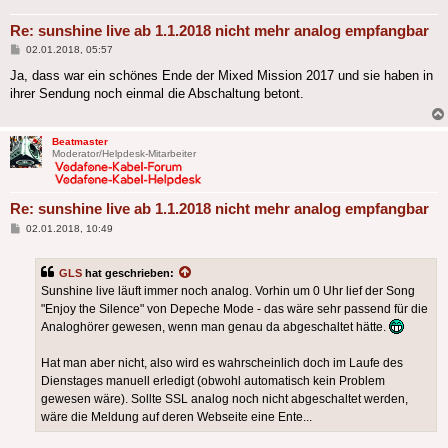
Re: sunshine live ab 1.1.2018 nicht mehr analog empfangbar
Beitrag
02.01.2018, 05:57
Ja, dass war ein schönes Ende der Mixed Mission 2017 und sie haben in
ihrer Sendung noch einmal die Abschaltung betont.
Beatmaster
Moderator/Helpdesk-Mitarbeiter
Re: sunshine live ab 1.1.2018 nicht mehr analog empfangbar
Beitrag
02.01.2018, 10:49
GLS
hat geschrieben:
Sunshine live läuft immer noch analog. Vorhin um 0 Uhr lief der Song
"Enjoy the Silence" von Depeche Mode - das wäre sehr passend für die
Analoghörer gewesen, wenn man genau da abgeschaltet hätte.
Hat man aber nicht, also wird es wahrscheinlich doch im Laufe des
Dienstages manuell erledigt (obwohl automatisch kein Problem
gewesen wäre). Sollte SSL analog noch nicht abgeschaltet werden,
wäre die Meldung auf deren Webseite eine Ente...