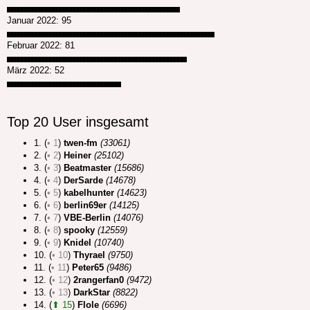
██████████████████████████████████████████████████
Januar 2022: 95
████████████████████████████████████████████████████████████
Februar 2022: 81
████████████████████████████████████████████████████
März 2022: 52
█████████████████████████████████
Top 20 User insgesamt
1. (
• 1
)
twen-fm
(33061)
2. (
• 2
)
Heiner
(25102)
3. (
• 3
)
Beatmaster
(15686)
4. (
• 4
)
DerSarde
(14678)
5. (
• 5
)
kabelhunter
(14623)
6. (
• 6
)
berlin69er
(14125)
7. (
• 7
)
VBE-Berlin
(14076)
8. (
• 8
)
spooky
(12559)
9. (
• 9
)
Knidel
(10740)
10. (
• 10
)
Thyrael
(9750)
11. (
• 11
)
Peter65
(9486)
12. (
• 12
)
2rangerfan0
(9472)
13. (
• 13
)
DarkStar
(8822)
14. (
⬆ 15
)
Flole
(6696)