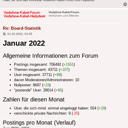
Hallo, wir sind das inoffizielle Vodafone Kabel Forum und Helpdesk.
Vodafone-Kabel-Forum
Verkünder und Mitteiler
Re: Board-Statistik
Beitrag
01.02.2022, 01:05
Januar 2022
Allgemeine Informationen zum Forum
Postings insgesamt: 706492 (
+1551
)
Themen insgesamt: 43711 (
+107
)
User insgesamt: 37711 (
+89
)
davon Moderatoren/Administratoren: 10
Nullposter: 9697 (
+23
)
"postende" User: 28014 (
+66
)
Zahlen für diesen Monat
User, die sich mind. einmal eingeloggt haben: 554 (
+29
)
verschickte private Nachrichten: 9 (
-25
)
Postings pro Monat (Verlauf)