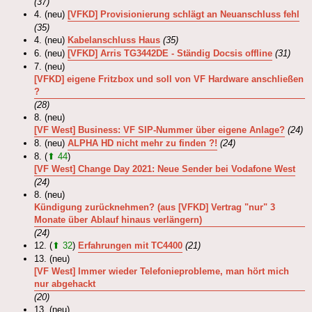
(37)
4. (neu)
[VFKD] Provisionierung schlägt an Neuanschluss fehl
(35)
4. (neu)
Kabelanschluss Haus
(35)
6. (neu)
[VFKD] Arris TG3442DE - Ständig Docsis offline
(31)
7. (neu)
[VFKD] eigene Fritzbox und soll von VF Hardware anschließen
?
(28)
8. (neu)
[VF West] Business: VF SIP-Nummer über eigene Anlage?
(24)
8. (neu)
ALPHA HD nicht mehr zu finden ?!
(24)
8. (
⬆ 44
)
[VF West] Change Day 2021: Neue Sender bei Vodafone West
(24)
8. (neu)
Kündigung zurücknehmen? (aus [VFKD] Vertrag "nur" 3
Monate über Ablauf hinaus verlängern)
(24)
12. (
⬆ 32
)
Erfahrungen mit TC4400
(21)
13. (neu)
[VF West] Immer wieder Telefonieprobleme, man hört mich
nur abgehackt
(20)
13. (neu)