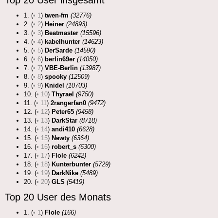
Top 20 User insgesamt
1. (
• 1
)
twen-fm
(32776)
2. (
• 2
)
Heiner
(24893)
3. (
• 3
)
Beatmaster
(15596)
4. (
• 4
)
kabelhunter
(14623)
5. (
• 5
)
DerSarde
(14590)
6. (
• 6
)
berlin69er
(14050)
7. (
• 7
)
VBE-Berlin
(13987)
8. (
• 8
)
spooky
(12509)
9. (
• 9
)
Knidel
(10703)
10. (
• 10
)
Thyrael
(9750)
11. (
• 11
)
2rangerfan0
(9472)
12. (
• 12
)
Peter65
(9458)
13. (
• 13
)
DarkStar
(8718)
14. (
• 14
)
andi410
(6628)
15. (
• 15
)
Newty
(6364)
16. (
• 16
)
robert_s
(6300)
17. (
• 17
)
Flole
(6242)
18. (
• 18
)
Kunterbunter
(5729)
19. (
• 19
)
DarkNike
(5489)
20. (
• 20
)
GLS
(5419)
Top 20 User des Monats
1. (
• 1
)
Flole
(166)