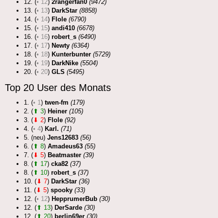
12. (
• 12
)
2rangerfan0
(9472)
13. (
• 13
)
DarkStar
(8858)
14. (
• 14
)
Flole
(6790)
15. (
• 15
)
andi410
(6678)
16. (
• 16
)
robert_s
(6490)
17. (
• 17
)
Newty
(6364)
18. (
• 18
)
Kunterbunter
(5729)
19. (
• 19
)
DarkNike
(5504)
20. (
• 20
)
GLS
(5495)
Top 20 User des Monats
1. (
• 1
)
twen-fm
(179)
2. (
⬆ 3
)
Heiner
(105)
3. (
⬇ 2
)
Flole
(92)
4. (
• 4
)
Karl.
(71)
5. (neu)
Jens12683
(56)
6. (
⬆ 8
)
Amadeus63
(55)
7. (
⬇ 5
)
Beatmaster
(39)
8. (
⬆ 17
)
cka82
(37)
8. (
⬆ 10
)
robert_s
(37)
10. (
⬇ 7
)
DarkStar
(36)
11. (
⬇ 5
)
spooky
(33)
12. (
• 12
)
HepprumerBub
(30)
12. (
⬆ 13
)
DerSarde
(30)
12. (
⬆ 20
)
berlin69er
(30)