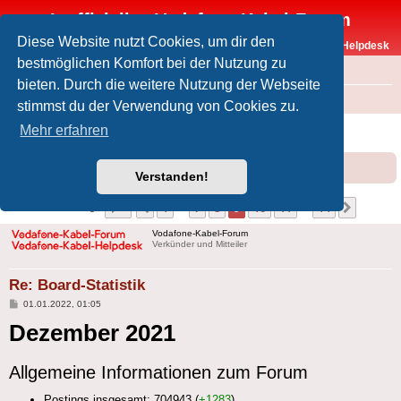
Inoffizielles Vodafone-Kabel-Forum
Diese Website nutzt Cookies, um dir den
Vodafone-Kabel-Helpdesk
bestmöglichen Komfort bei der Nutzung zu
FAQ
bieten. Durch die weitere Nutzung der Webseite
Foren-Übersicht
Intern
Rund um Forum und Helpdesk
stimmst du der Verwendung von Cookies zu.
Board-Statistik
Mehr erfahren
Forumsregeln
Forenregeln
Verstanden!
Seite
9
von
14
1
7
8
9
10
11
14
Vorherige
Nächst
136 Beiträge
…
…
Vodafone-Kabel-Forum
Verkünder und Mitteiler
Re: Board-Statistik
Beitrag
01.01.2022, 01:05
Dezember 2021
Allgemeine Informationen zum Forum
Postings insgesamt: 704943 (
+1283
)