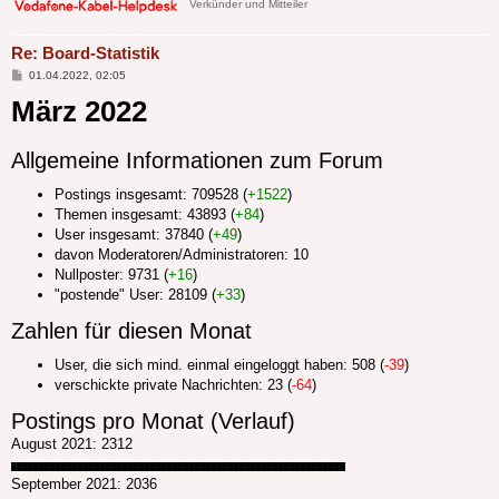
Verkünder und Mitteiler
Re: Board-Statistik
Beitrag
01.04.2022, 02:05
März 2022
Allgemeine Informationen zum Forum
Postings insgesamt: 709528 (
+1522
)
Themen insgesamt: 43893 (
+84
)
User insgesamt: 37840 (
+49
)
davon Moderatoren/Administratoren: 10
Nullposter: 9731 (
+16
)
"postende" User: 28109 (
+33
)
Zahlen für diesen Monat
User, die sich mind. einmal eingeloggt haben: 508 (
-39
)
verschickte private Nachrichten: 23 (
-64
)
Postings pro Monat (Verlauf)
August 2021: 2312
████████████████████████████████████████████████████████████
September 2021: 2036