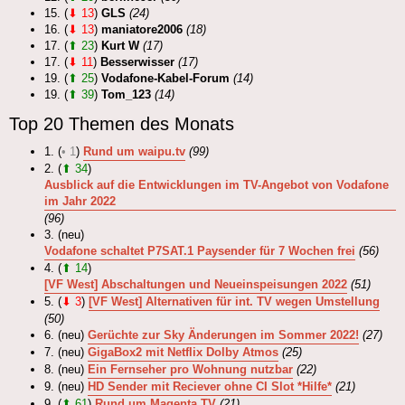
15. (
⬇ 13
)
GLS
(24)
16. (
⬇ 13
)
maniatore2006
(18)
17. (
⬆ 23
)
Kurt W
(17)
17. (
⬇ 11
)
Besserwisser
(17)
19. (
⬆ 25
)
Vodafone-Kabel-Forum
(14)
19. (
⬆ 39
)
Tom_123
(14)
Top 20 Themen des Monats
1. (
• 1
)
Rund um waipu.tv
(99)
2. (
⬆ 34
)
Ausblick auf die Entwicklungen im TV-Angebot von Vodafone
im Jahr 2022
(96)
3. (neu)
Vodafone schaltet P7SAT.1 Paysender für 7 Wochen frei
(56)
4. (
⬆ 14
)
[VF West] Abschaltungen und Neueinspeisungen 2022
(51)
5. (
⬇ 3
)
[VF West] Alternativen für int. TV wegen Umstellung
(50)
6. (neu)
Gerüchte zur Sky Änderungen im Sommer 2022!
(27)
7. (neu)
GigaBox2 mit Netflix Dolby Atmos
(25)
8. (neu)
Ein Fernseher pro Wohnung nutzbar
(22)
9. (neu)
HD Sender mit Reciever ohne CI Slot *Hilfe*
(21)
9. (
⬆ 61
)
Rund um Magenta TV
(21)