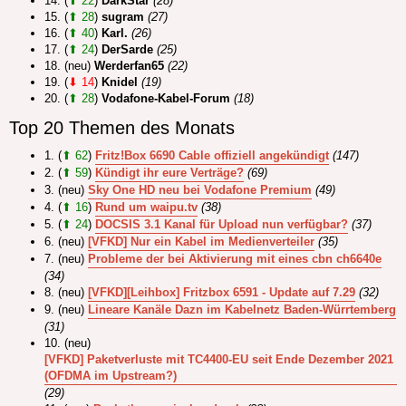
14. (
⬆ 22
)
DarkStar
(28)
15. (
⬆ 28
)
sugram
(27)
16. (
⬆ 40
)
Karl.
(26)
17. (
⬆ 24
)
DerSarde
(25)
18. (neu)
Werderfan65
(22)
19. (
⬇ 14
)
Knidel
(19)
20. (
⬆ 28
)
Vodafone-Kabel-Forum
(18)
Top 20 Themen des Monats
1. (
⬆ 62
)
Fritz!Box 6690 Cable offiziell angekündigt
(147)
2. (
⬆ 59
)
Kündigt ihr eure Verträge?
(69)
3. (neu)
Sky One HD neu bei Vodafone Premium
(49)
4. (
⬆ 16
)
Rund um waipu.tv
(38)
5. (
⬆ 24
)
DOCSIS 3.1 Kanal für Upload nun verfügbar?
(37)
6. (neu)
[VFKD] Nur ein Kabel im Medienverteiler
(35)
7. (neu)
Probleme der bei Aktivierung mit eines cbn ch6640e
(34)
8. (neu)
[VFKD][Leihbox] Fritzbox 6591 - Update auf 7.29
(32)
9. (neu)
Lineare Kanäle Dazn im Kabelnetz Baden-Würrtemberg
(31)
10. (neu)
[VFKD] Paketverluste mit TC4400-EU seit Ende Dezember 2021
(OFDMA im Upstream?)
(29)