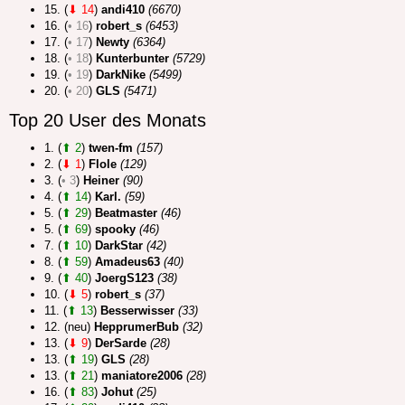
15. (
⬇ 14
)
andi410
(6670)
16. (
• 16
)
robert_s
(6453)
17. (
• 17
)
Newty
(6364)
18. (
• 18
)
Kunterbunter
(5729)
19. (
• 19
)
DarkNike
(5499)
20. (
• 20
)
GLS
(5471)
Top 20 User des Monats
1. (
⬆ 2
)
twen-fm
(157)
2. (
⬇ 1
)
Flole
(129)
3. (
• 3
)
Heiner
(90)
4. (
⬆ 14
)
Karl.
(59)
5. (
⬆ 29
)
Beatmaster
(46)
5. (
⬆ 69
)
spooky
(46)
7. (
⬆ 10
)
DarkStar
(42)
8. (
⬆ 59
)
Amadeus63
(40)
9. (
⬆ 40
)
JoergS123
(38)
10. (
⬇ 5
)
robert_s
(37)
11. (
⬆ 13
)
Besserwisser
(33)
12. (neu)
HepprumerBub
(32)
13. (
⬇ 9
)
DerSarde
(28)
13. (
⬆ 19
)
GLS
(28)
13. (
⬆ 21
)
maniatore2006
(28)
16. (
⬆ 83
)
Johut
(25)