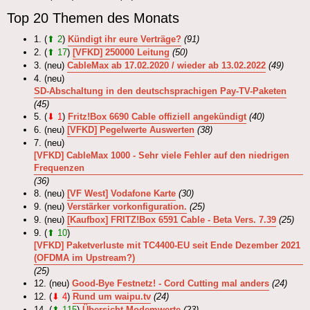
Top 20 Themen des Monats
1. (
⬆ 2
)
Kündigt ihr eure Verträge?
(91)
2. (
⬆ 17
)
[VFKD] 250000 Leitung
(50)
3. (neu)
CableMax ab 17.02.2020 / wieder ab 13.02.2022
(49)
4. (neu)
SD-Abschaltung in den deutschsprachigen Pay-TV-Paketen
(45)
5. (
⬇ 1
)
Fritz!Box 6690 Cable offiziell angekündigt
(40)
6. (neu)
[VFKD] Pegelwerte Auswerten
(38)
7. (neu)
[VFKD] CableMax 1000 - Sehr viele Fehler auf den niedrigen
Frequenzen
(36)
8. (neu)
[VF West] Vodafone Karte
(30)
9. (neu)
Verstärker vorkonfiguration.
(25)
9. (neu)
[Kaufbox] FRITZ!Box 6591 Cable - Beta Vers. 7.39
(25)
9. (
⬆ 10
)
[VFKD] Paketverluste mit TC4400-EU seit Ende Dezember 2021
(OFDMA im Upstream?)
(25)
12. (neu)
Good-Bye Festnetz! - Cord Cutting mal anders
(24)
12. (
⬇ 4
)
Rund um waipu.tv
(24)
14. (
⬆ 115
)
Übersicht Modemwerte
(23)