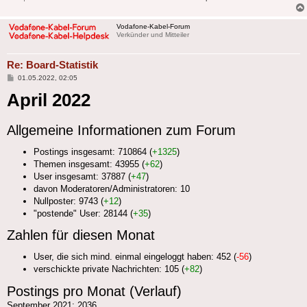
Vodafone-Kabel-Forum
Verkünder und Mitteiler
Re: Board-Statistik
Beitrag
01.05.2022, 02:05
April 2022
Allgemeine Informationen zum Forum
Postings insgesamt: 710864 (
+1325
)
Themen insgesamt: 43955 (
+62
)
User insgesamt: 37887 (
+47
)
davon Moderatoren/Administratoren: 10
Nullposter: 9743 (
+12
)
"postende" User: 28144 (
+35
)
Zahlen für diesen Monat
User, die sich mind. einmal eingeloggt haben: 452 (
-56
)
verschickte private Nachrichten: 105 (
+82
)
Postings pro Monat (Verlauf)
September 2021: 2036