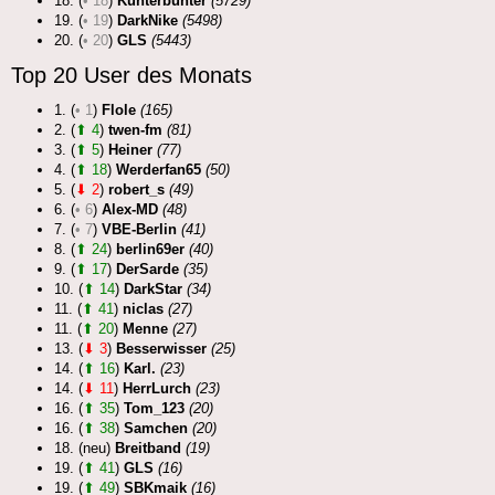
18. (
• 18
)
Kunterbunter
(5729)
19. (
• 19
)
DarkNike
(5498)
20. (
• 20
)
GLS
(5443)
Top 20 User des Monats
1. (
• 1
)
Flole
(165)
2. (
⬆ 4
)
twen-fm
(81)
3. (
⬆ 5
)
Heiner
(77)
4. (
⬆ 18
)
Werderfan65
(50)
5. (
⬇ 2
)
robert_s
(49)
6. (
• 6
)
Alex-MD
(48)
7. (
• 7
)
VBE-Berlin
(41)
8. (
⬆ 24
)
berlin69er
(40)
9. (
⬆ 17
)
DerSarde
(35)
10. (
⬆ 14
)
DarkStar
(34)
11. (
⬆ 41
)
niclas
(27)
11. (
⬆ 20
)
Menne
(27)
13. (
⬇ 3
)
Besserwisser
(25)
14. (
⬆ 16
)
Karl.
(23)
14. (
⬇ 11
)
HerrLurch
(23)
16. (
⬆ 35
)
Tom_123
(20)
16. (
⬆ 38
)
Samchen
(20)
18. (neu)
Breitband
(19)
19. (
⬆ 41
)
GLS
(16)
19. (
⬆ 49
)
SBKmaik
(16)