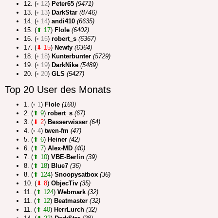
12. (
• 12
)
Peter65
(9471)
13. (
• 13
)
DarkStar
(8746)
14. (
• 14
)
andi410
(6635)
15. (
⬆ 17
)
Flole
(6402)
16. (
• 16
)
robert_s
(6367)
17. (
⬇ 15
)
Newty
(6364)
18. (
• 18
)
Kunterbunter
(5729)
19. (
• 19
)
DarkNike
(5489)
20. (
• 20
)
GLS
(5427)
Top 20 User des Monats
1. (
• 1
)
Flole
(160)
2. (
⬆ 9
)
robert_s
(67)
3. (
⬇ 2
)
Besserwisser
(64)
4. (
• 4
)
twen-fm
(47)
5. (
⬆ 6
)
Heiner
(42)
6. (
⬆ 7
)
Alex-MD
(40)
7. (
⬆ 10
)
VBE-Berlin
(39)
8. (
⬆ 18
)
Blue7
(36)
8. (
⬆ 124
)
Snoopysatbox
(36)
10. (
⬇ 8
)
ObjecTiv
(35)
11. (
⬆ 124
)
Webmark
(32)
11. (
⬆ 12
)
Beatmaster
(32)
11. (
⬆ 40
)
HerrLurch
(32)