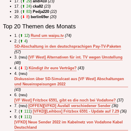
17. (
⬆ 29
)
andi410
(23)
17. (
⬆ 24
)
cka82
(23)
19. (
⬆ 83
)
Pedja220
(22)
20. (
⬇ 8
)
berlin69er
(20)
Top 20 Themen des Monats
1. (
⬆ 12
)
Rund um waipu.tv
(74)
2. (
⬆ 4
)
SD-Abschaltung in den deutschsprachigen Pay-TV-Paketen
(57)
3. (neu)
[VF West] Alternativen für int. TV wegen Umstellung
(48)
4. (
⬇ 1
)
Kündigt ihr eure Verträge?
(43)
4. (neu)
Diskussion über SD-Simulcast aus [VF West] Abschaltungen
und Neueinspeisungen 2022
(43)
6. (neu)
[VF West] Fritzbox 6591, gibt es die noch bei Vodafone?
(37)
7. (neu)
[OFFEN][VFKD] Ausfall verschiedener Sender
(36)
7. (
⬆ 111
)
[VFKD][Leihbox] Fritzbox 6591 - Update auf 7.29
(36)
9. (
⬆ 111
)
[VFKD] Neue Sender 2022 im Kabelnetz von Vodafone Kabel
Deutschland