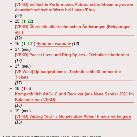
[VFKD] Schlechte Performance/Abbrüche bei Streaming sowie
dauerhaft schlechte Werte bei Latenz/Ping
(20)
15. (
⬆ 22
)
[VFKD] Übersicht aller technischen Änderungen (Belegungen
etc.)
(19)
16. (
⬆ 101
)
Rund um waipu.tv
(18)
17. (neu)
[VFKD] Packet Loss und Ping Spikes - Techniker überfordert
(17)
17. (neu)
[VF West] Uploadprobleme - Technik schließt immer die
Tickets
(17)
19. (
⬇ 5
)
Kompatibilität AAC-LC und Receiver (aus Neue Sender 2021 im
Kabelnetz von VFKD)
(16)
19. (neu)
[VFKD] Vertrag "nur" 3 Monate über Ablauf hinaus verlängern
(16)