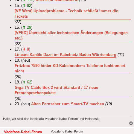
15. (
⬆ 82
)
[VF West] Uploadprobleme - Technik schließt immer die
Tickets
(22)
15. (
⬆ 29
)
[VFKD] Übersicht aller technischen Änderungen (Belegungen
etc.)
(22)
17. (
⬇ 9
)
Lineare Kanäle Dazn im Kabelnetz Baden-Würrtemberg
(21)
18. (neu)
Fritzbox 7590 hinter KD-Kabelmodem: Telefonie funktioniert
nicht
(20)
18. (
⬆ 62
)
Giga TV Cable Box 2 wird Standard / 17 neue
Fremdsprachenpakete
(20)
20. (neu)
Alten Fernseher zum Smart-TV machen
(19)
Hallo, wir sind das inoffizielle Vodafone Kabel Forum und Helpdesk.
Vodafone-Kabel-Forum