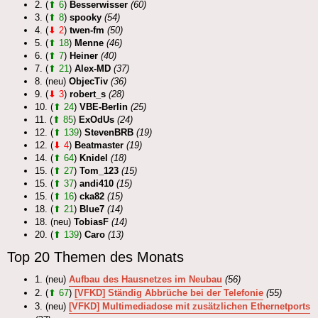
2. (
⬆ 6
)
Besserwisser
(60)
3. (
⬆ 8
)
spooky
(54)
4. (
⬇ 2
)
twen-fm
(50)
5. (
⬆ 18
)
Menne
(46)
6. (
⬆ 7
)
Heiner
(40)
7. (
⬆ 21
)
Alex-MD
(37)
8. (neu)
ObjecTiv
(36)
9. (
⬇ 3
)
robert_s
(28)
10. (
⬆ 24
)
VBE-Berlin
(25)
11. (
⬆ 85
)
ExOdUs
(24)
12. (
⬆ 139
)
StevenBRB
(19)
12. (
⬇ 4
)
Beatmaster
(19)
14. (
⬆ 64
)
Knidel
(18)
15. (
⬆ 27
)
Tom_123
(15)
15. (
⬆ 37
)
andi410
(15)
15. (
⬆ 16
)
cka82
(15)
18. (
⬆ 21
)
Blue7
(14)
18. (neu)
TobiasF
(14)
20. (
⬆ 139
)
Caro
(13)
Top 20 Themen des Monats
1. (neu)
Aufbau des Hausnetzes im Neubau
(56)
2. (
⬆ 67
)
[VFKD] Ständig Abbrüche bei der Telefonie
(55)
3. (neu)
[VFKD] Multimediadose mit zusätzlichen Ethernetports