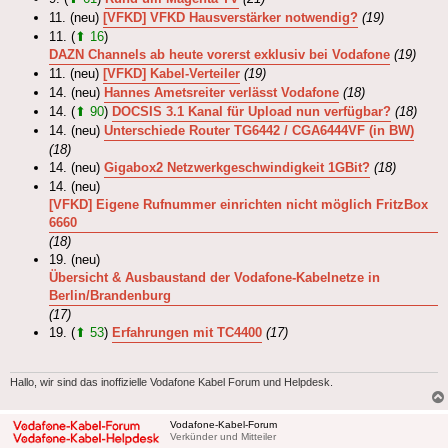
11. (neu)
[VFKD] VFKD Hausverstärker notwendig?
(19)
11. (
⬆ 16
)
DAZN Channels ab heute vorerst exklusiv bei Vodafone
(19)
11. (neu)
[VFKD] Kabel-Verteiler
(19)
14. (neu)
Hannes Ametsreiter verlässt Vodafone
(18)
14. (
⬆ 90
)
DOCSIS 3.1 Kanal für Upload nun verfügbar?
(18)
14. (neu)
Unterschiede Router TG6442 / CGA6444VF (in BW)
(18)
14. (neu)
Gigabox2 Netzwerkgeschwindigkeit 1GBit?
(18)
14. (neu)
[VFKD] Eigene Rufnummer einrichten nicht möglich FritzBox
6660
(18)
19. (neu)
Übersicht & Ausbaustand der Vodafone-Kabelnetze in
Berlin/Brandenburg
(17)
19. (
⬆ 53
)
Erfahrungen mit TC4400
(17)
Hallo, wir sind das inoffizielle Vodafone Kabel Forum und Helpdesk.
Vodafone-Kabel-Forum
Verkünder und Mitteiler