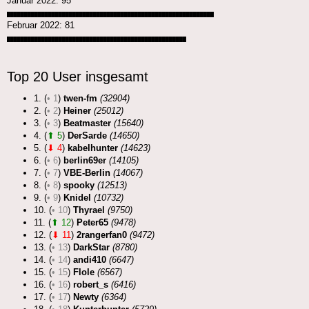
Januar 2022: 95
████████████████████████████████████████████████████████████
Februar 2022: 81
████████████████████████████████████████████████████
Top 20 User insgesamt
1. (
• 1
)
twen-fm
(32904)
2. (
• 2
)
Heiner
(25012)
3. (
• 3
)
Beatmaster
(15640)
4. (
⬆ 5
)
DerSarde
(14650)
5. (
⬇ 4
)
kabelhunter
(14623)
6. (
• 6
)
berlin69er
(14105)
7. (
• 7
)
VBE-Berlin
(14067)
8. (
• 8
)
spooky
(12513)
9. (
• 9
)
Knidel
(10732)
10. (
• 10
)
Thyrael
(9750)
11. (
⬆ 12
)
Peter65
(9478)
12. (
⬇ 11
)
2rangerfan0
(9472)
13. (
• 13
)
DarkStar
(8780)
14. (
• 14
)
andi410
(6647)
15. (
• 15
)
Flole
(6567)
16. (
• 16
)
robert_s
(6416)
17. (
• 17
)
Newty
(6364)