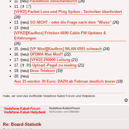
11. (neu)
Packetloss zwischendurch
(28)
11. (
⬆ 17
)
[VFKD] Packet Loss und Ping Spikes - Techniker überfordert
(28)
13. (neu)
SO NICHT - oder die Frage nach dem "Wieso"
(26)
13. (neu)
[VFKD][Kaufbox] Fritzbox 6690 Cable FW Updates &
Erfahrungen
(26)
15. (neu)
[VF West][Kaufbox] WLAN 6591 schwach
(24)
16. (neu)
OFDMA Max Mod?
(22)
17. (neu)
[VFKD] 250000 Leitung
(21)
17. (
⬆ 38
)
Upload -Pegel zu niedrig
(21)
19. (neu)
Dose Telekom
(19)
20. (neu)
Aus 15 werden 30 Euro: DAZN ab Februar deutlich teurer
(18)
Hallo, wir sind das inoffizielle Vodafone Kabel Forum und Helpdesk.
Vodafone-Kabel-Forum
Verkünder und Mitteiler
Re: Board-Statistik