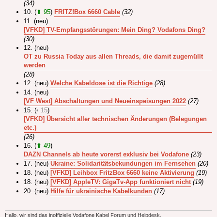
(34)
10. (
⬆ 95
)
FRITZ!Box 6660 Cable
(32)
11. (neu)
[VFKD] TV-Empfangsstörungen: Mein Ding? Vodafons Ding?
(30)
12. (neu)
OT zu Russia Today aus allen Threads, die damit zugemüllt
werden
(28)
12. (neu)
Welche Kabeldose ist die Richtige
(28)
14. (neu)
[VF West] Abschaltungen und Neueinspeisungen 2022
(27)
15. (
• 15
)
[VFKD] Übersicht aller technischen Änderungen (Belegungen
etc.)
(26)
16. (
⬆ 49
)
DAZN Channels ab heute vorerst exklusiv bei Vodafone
(23)
17. (neu)
Ukraine: Solidaritätsbekundungen im Fernsehen
(20)
18. (neu)
[VFKD] Leihbox FritzBox 6660 keine Aktivierung
(19)
18. (neu)
[VFKD] AppleTV: GigaTv-App funktioniert nicht
(19)
20. (neu)
Hilfe für ukrainische Kabelkunden
(17)
Hallo, wir sind das inoffizielle Vodafone Kabel Forum und Helpdesk.