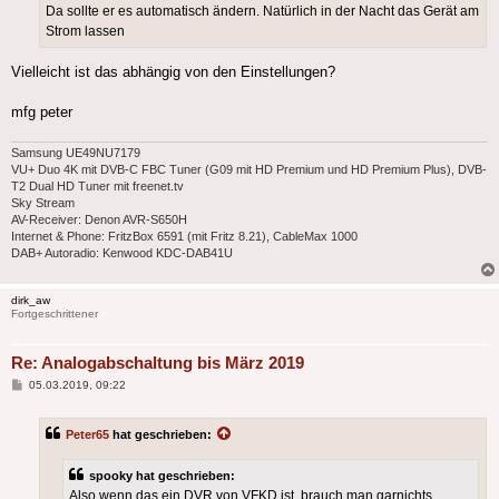
Da sollte er es automatisch ändern. Natürlich in der Nacht das Gerät am
Strom lassen
Vielleicht ist das abhängig von den Einstellungen?
mfg peter
Samsung UE49NU7179
VU+ Duo 4K mit DVB-C FBC Tuner (G09 mit HD Premium und HD Premium Plus), DVB-
T2 Dual HD Tuner mit freenet.tv
Sky Stream
AV-Receiver: Denon AVR-S650H
Internet & Phone: FritzBox 6591 (mit Fritz 8.21), CableMax 1000
DAB+ Autoradio: Kenwood KDC-DAB41U
dirk_aw
Fortgeschrittener
Re: Analogabschaltung bis März 2019
Beitrag
05.03.2019, 09:22
Peter65
hat geschrieben:
spooky hat geschrieben:
Also wenn das ein DVR von VFKD ist, brauch man garnichts