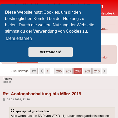
Inoffizielles Vodafone-Kabel-Forum
Diese Website nutzt Cookies, um dir den
Vodafone-Kabel-Helpdesk
bestmöglichen Komfort bei der Nutzung zu
FAQ
bieten. Durch die weitere Nutzung der Webseite
Foren-Übersicht
Fernsehen und Radio über Kabel
Kabelanschluss und Vodafone Basic TV
Analoges Angebot
stimmst du der Verwendung von Cookies zu.
Analogabschaltung bis März 2019
Mehr erfahren
Forumsregeln
Forenregeln
Verstanden!
Bei Empfangsproblemen lohnt sich u.U. ein
Blick in diesen Thread
bzw. in den dort
verlinkten
Helpdesk-Artikel
.
Seite
208
von
210
1
206
207
208
209
210
Vorherige
Nächs
2100 Beiträge
…
Peter65
Insider
Re: Analogabschaltung bis März 2019
Beitrag
04.03.2019, 22:36
spooky hat geschrieben:
Also wenn das ein DVR von VFKD ist, brauch man garnichts machen.