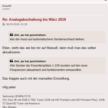
Peter65
Insider
Re: Analogabschaltung bis März 2019
Beitrag
06.03.2019, 21:18
dirk_aw hat geschrieben:
klar der muss auf automatischem Sendersuchlauf stehen.
Eben, steht das wie bei mir auf Manuell, dann muß man das selber
aktualisieren.
dirk_aw hat geschrieben:
Alle Sender der Favoritenplätze 1-100 wurden auf die neue
Frequenzen aktualisiert und funktionierten einwandfrei.
Das klappte auch mit der manuellen Einstellung.
mfg peter
Samsung UE49NU7179
VU+ Duo 4K mit DVB-C FBC Tuner (G09 mit HD Premium und HD Premium Plus), DVB-
T2 Dual HD Tuner mit freenet.tv
Sky Stream