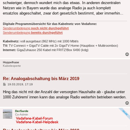
schwieriger, dennoch wundert mich das etwas. In anderen dezentralen
Netzen wie in Bayern wurde das analoge Radio ja auch komplett
ersatzlos abgeschaltet, zwar dort gesetzlich bestimmt, aber immerhin...
Digitale Programmübersicht für das Kabelnetz von Vodafone:
Senderumbelegung
noch nicht durchgeführt
Senderumbelegung
bereits durchgeführt
Kabelnetz:
voll ausgebaut (862 MHz) mit 1000 Mbit/s
TV:
TV Connect + GigaTV Cable mit 2x GigaTV Home (Hauptbox + Multiroombox)
Internet:
GigaZuhause 250 Kabel mit FRITZ!Box 6490 (kdg)
Hoppelhase
Kabelexperte
Re: Analogabschaltung bis März 2019
Beitrag
19.03.2019, 17:19
Hing das nicht mit der Anzahl der versorgten Haushalte ab - glaube unter
1000 Zuhörern/ innen kann das analoge Radio weiterhin betrieben werden.
DerSarde
Co-Admin