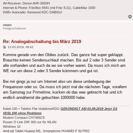
AV-Receiver: Denon AVR-S650H
Internet & Phone: FritzBox 6591 (mit Fritz 8.21), CableMax 1000
DAB+ Autoradio: Kenwood KDC-DAB41U
uepps
Fortgeschrittener
Re: Analogabschaltung bis März 2019
Beitrag
13.03.2019, 08:42
Komme gerade von den Oldies zurück. Das ganze hat super geklappt.
Brauchte keinen Sendersuchlauf machen. Bis auf 2 oder 3 Sender sind
alle vorhanden und auch da wo sie vorher waren. Da muss ich mich am
WE nur um diese 2 oder 3 Sender kümmern und gut ist.
Bei mir gings ja nur um Internet also um diese umbelegung der
Frequenzen oder so. Da muss ich jetzt mal die nächsten Tage, vorallem
am Samstag zur Primetime, kucken ob das was gebracht hat und ich
endlich annähernd die gebuchten 1000000 habe.
Kabel 100 + Telefon Flat Vodafone/KDG
GEKÜNDIGT AM 01.09.2019 Jetzt O2
VDSL100 ohne Probleme
Modem Compact CH7466CE
Router D-Link DIR 300 nur für WLAN
Windows 10
Android Tablet Huawei M5 ; Smartphone HUAWEI P 30 PRO