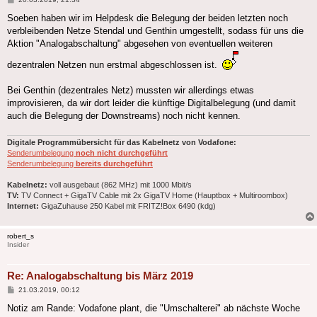
Soeben haben wir im Helpdesk die Belegung der beiden letzten noch
verbleibenden Netze Stendal und Genthin umgestellt, sodass für uns die
Aktion "Analogabschaltung" abgesehen von eventuellen weiteren
dezentralen Netzen nun erstmal abgeschlossen ist.
Bei Genthin (dezentrales Netz) mussten wir allerdings etwas
improvisieren, da wir dort leider die künftige Digitalbelegung (und damit
auch die Belegung der Downstreams) noch nicht kennen.
Digitale Programmübersicht für das Kabelnetz von Vodafone:
Senderumbelegung
noch nicht durchgeführt
Senderumbelegung
bereits durchgeführt
Kabelnetz:
voll ausgebaut (862 MHz) mit 1000 Mbit/s
TV:
TV Connect + GigaTV Cable mit 2x GigaTV Home (Hauptbox + Multiroombox)
Internet:
GigaZuhause 250 Kabel mit FRITZ!Box 6490 (kdg)
robert_s
Insider
Re: Analogabschaltung bis März 2019
Beitrag
21.03.2019, 00:12
Notiz am Rande: Vodafone plant, die "Umschalterei" ab nächste Woche