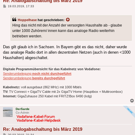
Re: Analogabschaltung bis März 2019
Beitrag
19.03.2019, 17:33
Hoppelhase
hat geschrieben:
Hing das nicht mit der Anzahl der versorgten Haushalte ab - glaube
unter 1000 Zuhörern/ innen kann das analoge Radio weiterhin
betrieben werden.
Das gilt glaub ich in Sachsen. In Bayern gibt es das nicht, daher wurde
das analoge Radio dort in allen dezentralen Netzen (auch in denen <1000
Haushalten) abgeschaltet.
Digitale Programmübersicht für das Kabelnetz von Vodafone:
Senderumbelegung
noch nicht durchgeführt
Senderumbelegung
bereits durchgeführt
Kabelnetz:
voll ausgebaut (862 MHz) mit 1000 Mbit/s
TV:
TV Connect + GigaTV Cable mit 2x GigaTV Home (Hauptbox + Multiroombox)
Internet:
GigaZuhause 250 Kabel mit FRITZ!Box 6490 (kdg)
DerSarde
Co-Admin
Re: Analogabschaltung bis März 2019
Beitrag
20.03.2019, 21:34