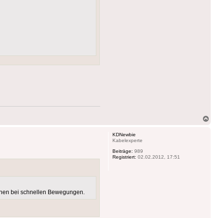
Na
ob
KDNewbie
Kabelexperte
Beiträge:
989
Registriert:
02.02.2012, 17:51
zchen bei schnellen Bewegungen.