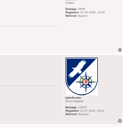
Insider
Beiträge:
5559
Registriert:
01.05.2006, 16:48
Wohnort:
Bayern
Na
ob
kabelhunter
Ehrenmitglied
Beiträge:
14623
Registriert:
21.07.2011, 19:41
Wohnort:
Rostock
Na
ob