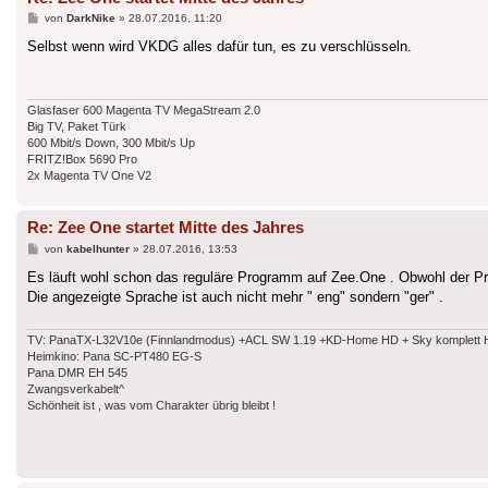
Beitrag
von
DarkNike
»
28.07.2016, 11:20
Selbst wenn wird VKDG alles dafür tun, es zu verschlüsseln.
Glasfaser 600 Magenta TV MegaStream 2.0
Big TV, Paket Türk
600 Mbit/s Down, 300 Mbit/s Up
FRITZ!Box 5690 Pro
2x Magenta TV One V2
Re: Zee One startet Mitte des Jahres
Beitrag
von
kabelhunter
»
28.07.2016, 13:53
Es läuft wohl schon das reguläre Programm auf Zee.One . Obwohl der Pro
Die angezeigte Sprache ist auch nicht mehr " eng" sondern "ger" .
TV: PanaTX-L32V10e (Finnlandmodus) +ACL SW 1.19 +KD-Home HD + Sky komplett HD
Heimkino: Pana SC-PT480 EG-S
Pana DMR EH 545
Zwangsverkabelt^
Schönheit ist , was vom Charakter übrig bleibt !