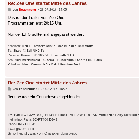
Re: Zee One startet Mitte des Jahres
Beitrag
von
Beatmaster
»
28.07.2016, 14:05
Das ist der Trailer von Zee.One
Programmstart erst 20:15 Uhr.
Nur der EPG sollte mal angepasst werden.
Kabelnetz:
Netz Hildesheim (Alfeld). 862 MHz und 1000 Mbit/s
TV:
Sharp 43 Zoll UHD-TV
Receiver:
Humax ESD-160c/VE + Festplatte 1 TB
Abo:
Sky Entertainment + Cinema + Bundesliga + Sport + HD + UHD
Kabelanschluss Comfort HD + Kabel Premium Total
Re: Zee One startet Mitte des Jahres
Beitrag
von
kabelhunter
»
28.07.2016, 16:35
Jetzt wurde ein Countdown eingeblendet .
TV: PanaTX-L32V10e (Finnlandmodus) +ACL SW 1.19 +KD-Home HD + Sky komplett HD
Heimkino: Pana SC-PT480 EG-S
Pana DMR EH 545
Zwangsverkabelt^
Schönheit ist , was vom Charakter übrig bleibt !