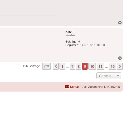
Na
ob
Kdf23
Newbie
Beiträge:
6
Registriert:
14.07.2016, 00:20
Na
ob
Seite
9
von
16
1
7
8
9
10
11
16
Vorherige
N
156 Beiträge
…
…
Gehe zu
Kontakt
Alle Zeiten sind
UTC+02:00