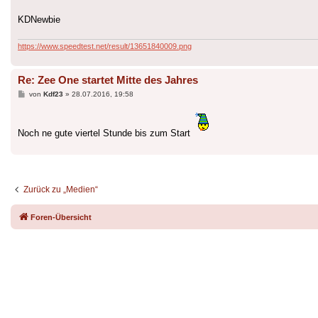
KDNewbie
https://www.speedtest.net/result/13651840009.png
Re: Zee One startet Mitte des Jahres
Beitrag
von
Kdf23
»
28.07.2016, 19:58
Noch ne gute viertel Stunde bis zum Start
Zurück zu „Medien“
Foren-Übersicht