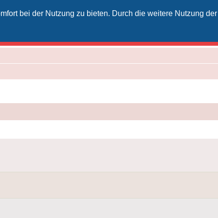
fort bei der Nutzung zu bieten. Durch die weitere Nutzung der
izielles Vodafone-Kabel-Forum
unkt für Kabelkunden von Vodafone - von Kunden für Kunden