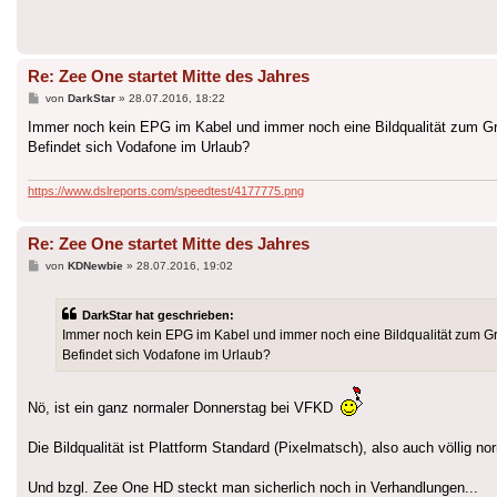
Re: Zee One startet Mitte des Jahres
Beitrag
von
DarkStar
»
28.07.2016, 18:22
Immer noch kein EPG im Kabel und immer noch eine Bildqualität zum G
Befindet sich Vodafone im Urlaub?
https://www.dslreports.com/speedtest/4177775.png
Re: Zee One startet Mitte des Jahres
Beitrag
von
KDNewbie
»
28.07.2016, 19:02
DarkStar hat geschrieben:
Immer noch kein EPG im Kabel und immer noch eine Bildqualität zum G
Befindet sich Vodafone im Urlaub?
Nö, ist ein ganz normaler Donnerstag bei VFKD
Die Bildqualität ist Plattform Standard (Pixelmatsch), also auch völlig no
Und bzgl. Zee One HD steckt man sicherlich noch in Verhandlungen...