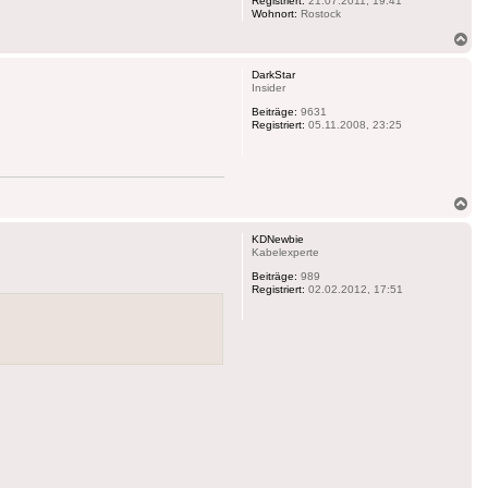
Registriert:
21.07.2011, 19:41
Wohnort:
Rostock
Na
ob
DarkStar
Insider
Beiträge:
9631
Registriert:
05.11.2008, 23:25
Na
ob
KDNewbie
Kabelexperte
Beiträge:
989
Registriert:
02.02.2012, 17:51