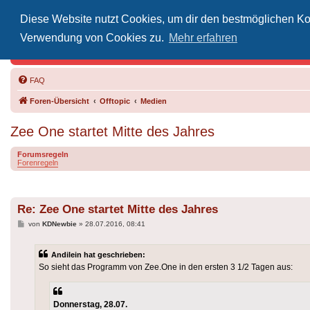
Diese Website nutzt Cookies, um dir den bestmöglichen Kom
Inoff
Verwendung von Cookies zu.
Mehr erfahren
Der Treffp
FAQ
Foren-Übersicht
Offtopic
Medien
Zee One startet Mitte des Jahres
Forumsregeln
Forenregeln
Re: Zee One startet Mitte des Jahres
Beitrag
von
KDNewbie
»
28.07.2016, 08:41
Andilein hat geschrieben:
So sieht das Programm von Zee.One in den ersten 3 1/2 Tagen aus:
Donnerstag, 28.07.