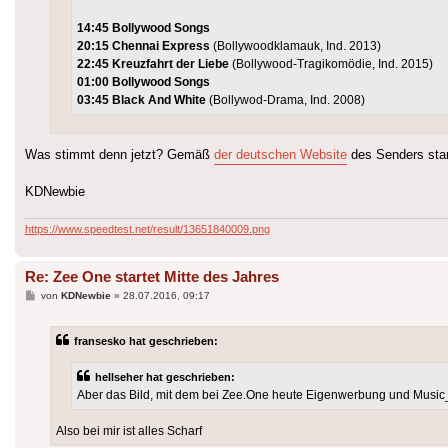
14:45 Bollywood Songs
20:15 Chennai Express
(Bollywoodklamauk, Ind. 2013)
22:45 Kreuzfahrt der Liebe
(Bollywood-Tragikomödie, Ind. 2015)
01:00 Bollywood Songs
03:45 Black And White
(Bollywod-Drama, Ind. 2008)
Was stimmt denn jetzt? Gemäß
der deutschen Website
des Senders sta
KDNewbie
https://www.speedtest.net/result/13651840009.png
Re: Zee One startet Mitte des Jahres
Beitrag
von
KDNewbie
»
28.07.2016, 09:17
fransesko hat geschrieben:
hellseher hat geschrieben:
Aber das Bild, mit dem bei Zee.One heute Eigenwerbung und Music_V
Also bei mir ist alles Scharf