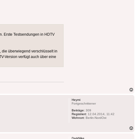
ten. Erste Testsendungen in HDTV
, die überwiegend verschlüsselt in
V-Version verfügt auch über eine
Na
ob
Heymi
Fortgeschrittener
Beiträge:
309
Registriert:
12.04.2014, 11:42
Wohnort:
Berlin-NordOst
Na
ob
DarkNike