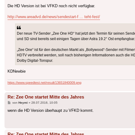
Die HD Version ist bei VFKD noch nicht verfügbar.
http://www.areadvd.de/news/sendestart-f ... teht-fest/
Der neue TV-Sender „Zee One HD“ hat jetzt den Termin für seinen Sendes
und SD sind bereits seit einigen Tagen über Astra 19.2° Ost empfangbar
„Zee One“ ist für den deutschen Markt als „Bollywood“-Sender mit Filme
HDTV verbreitet werden, soll nach bisherigen Informationen auch die 
Dolby Digital-Tonspur.
KDNewbie
https://www.speedtest.net/result/13651840009.png
Re: Zee One startet Mitte des Jahres
Beitrag
von
Heymi
»
28.07.2016, 10:05
wenn die HD Version überhaupt zu VFKD kommt.
Re: Zee One startet Mitte des Jahres