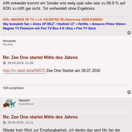
trifft entweder kommt ein Sender erst ewig spät oder was zu 99,9 % auf
KDG zu trifft gar nicht. Tot verhandelt ohne Ergebniss.
KDL-46HX925 3D TV + LG 42LW579S 3D+Samsung UE55JU6850U
Sky komplett Sat + Astra 19˚/28,2˚ / Hotbird 13˚ + Netflix + Amazon Prime Video+
Magine TV Premium mit Fire TV Box 4 K Ultra + Fire TV Stick
fransesko
Newbie
Re: Zee One startet Mitte des Jahres
Beitrag
29.06.2016, 11:29
http://m.dwdl.de/a/56570
Zee One Startet am 28.07.2016
Voll ausgebaut
Matty06
Kabelfreak
Re: Zee One startet Mitte des Jahres
Beitrag
29.06.2016, 12:11
Wieder kein Wort zur Empfangbarkeit, ich denke das wird Nix bei der