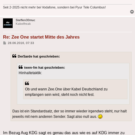
Seit 2-2025 nicht mehr bei Vodafone, sondern bei Pyur Tele Columbus!
Steffen30muc
Kabelfreak
Re: Zee One startet Mitte des Jahres
Beitrag
28.06.2016, 07:33
DerSarde hat geschrieben:
twen-fm hat geschrieben:
Hinhaltetaktik:
Ob und wann Zee.One über Kabel Deutschland zu
empfangen sein wird, steht noch nicht fest.
Das ist ein Standardsatz, der so immer wieder irgendwo steht, nur halt
jeweils mit nem anderen Sender. Sagt also null aus.
Im Bezug Aug KDG sagt es genau das aus wie es auf KDG immer zu