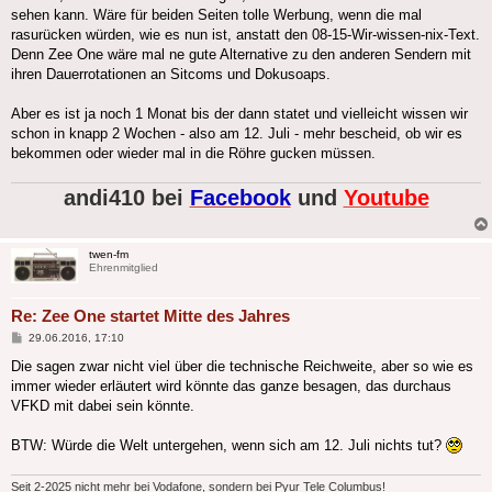
sehen kann. Wäre für beiden Seiten tolle Werbung, wenn die mal
rasurücken würden, wie es nun ist, anstatt den 08-15-Wir-wissen-nix-Text.
Denn Zee One wäre mal ne gute Alternative zu den anderen Sendern mit
ihren Dauerrotationen an Sitcoms und Dokusoaps.
Aber es ist ja noch 1 Monat bis der dann statet und vielleicht wissen wir
schon in knapp 2 Wochen - also am 12. Juli - mehr bescheid, ob wir es
bekommen oder wieder mal in die Röhre gucken müssen.
andi410 bei
Facebook
und
Youtube
twen-fm
Ehrenmitglied
Re: Zee One startet Mitte des Jahres
Beitrag
29.06.2016, 17:10
Die sagen zwar nicht viel über die technische Reichweite, aber so wie es
immer wieder erläutert wird könnte das ganze besagen, das durchaus
VFKD mit dabei sein könnte.
BTW: Würde die Welt untergehen, wenn sich am 12. Juli nichts tut?
Seit 2-2025 nicht mehr bei Vodafone, sondern bei Pyur Tele Columbus!