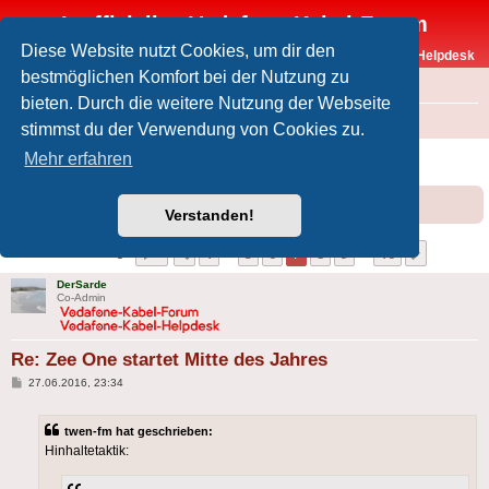
Inoffizielles Vodafone-Kabel-Forum
Diese Website nutzt Cookies, um dir den
Vodafone-Kabel-Helpdesk
bestmöglichen Komfort bei der Nutzung zu
FAQ
bieten. Durch die weitere Nutzung der Webseite
Foren-Übersicht
Offtopic
Medien
stimmst du der Verwendung von Cookies zu.
Zee One startet Mitte des Jahres
Mehr erfahren
Forumsregeln
Forenregeln
Verstanden!
Seite
7
von
16
1
5
6
7
8
9
16
Vorherige
Nächste
156 Beiträge
…
…
DerSarde
Co-Admin
Re: Zee One startet Mitte des Jahres
Beitrag
27.06.2016, 23:34
twen-fm hat geschrieben:
Hinhaltetaktik: