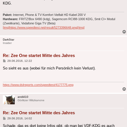
KDG.
Paket:
Internet, Phone & TV Komfort Vielfalt HD Kabel 200 V
Hardware:
FRITZ!Box 6490 (kdg), Sagemcom RCI88-1000 KDG, Smit CI+ Modul
(Zweitkarte), Vodafone Giga TV (Beta)
[img]https://www.speedtest.net/result/5273396648.png[/img]
DarkStar
Insider
Re: Zee One startet Mitte des Jahres
Beitrag
29.06.2016, 12:22
So sieht es aus (wobei für mich Persönlich kein Verlust).
https://www.dslreports.com/speedtest/4177775.png
andi410
Görlitzer Witzkanone
Re: Zee One startet Mitte des Jahres
Beitrag
29.06.2016, 14:02
Schade, das es dort keine Infos gibt, ob man bei VDF-KDG es auch