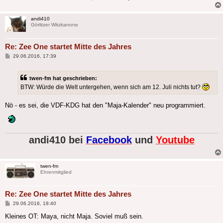
andi410
Görlitzer Witzkanone
Re: Zee One startet Mitte des Jahres
Beitrag
29.06.2016, 17:39
twen-fm hat geschrieben:
BTW: Würde die Welt untergehen, wenn sich am 12. Juli nichts tut?
Nö - es sei, die VDF-KDG hat den "Maja-Kalender" neu programmiert.
andi410 bei
Facebook
und
Youtube
twen-fm
Ehrenmitglied
Re: Zee One startet Mitte des Jahres
Beitrag
29.06.2016, 18:40
Kleines OT: Maya, nicht Maja. Soviel muß sein.