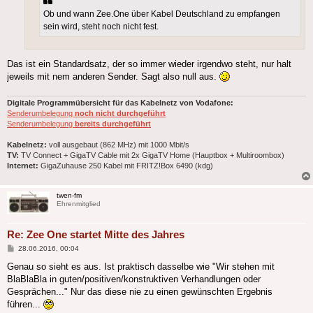
Ob und wann Zee.One über Kabel Deutschland zu empfangen
sein wird, steht noch nicht fest.
Das ist ein Standardsatz, der so immer wieder irgendwo steht, nur halt
jeweils mit nem anderen Sender. Sagt also null aus.
Digitale Programmübersicht für das Kabelnetz von Vodafone:
Senderumbelegung
noch nicht durchgeführt
Senderumbelegung
bereits durchgeführt
Kabelnetz:
voll ausgebaut (862 MHz) mit 1000 Mbit/s
TV:
TV Connect + GigaTV Cable mit 2x GigaTV Home (Hauptbox + Multiroombox)
Internet:
GigaZuhause 250 Kabel mit FRITZ!Box 6490 (kdg)
twen-fm
Ehrenmitglied
Re: Zee One startet Mitte des Jahres
Beitrag
28.06.2016, 00:04
Genau so sieht es aus. Ist praktisch dasselbe wie "Wir stehen mit
BlaBlaBla in guten/positiven/konstruktiven Verhandlungen oder
Gesprächen..." Nur das diese nie zu einen gewünschten Ergebnis
führen...