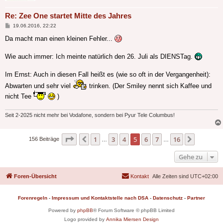
Re: Zee One startet Mitte des Jahres
Beitrag
19.06.2016, 22:22
Da macht man einen kleinen Fehler...
Wie auch immer: Ich meinte natürlich den 26. Juli als DIENSTag.
Im Ernst: Auch in diesen Fall heißt es (wie so oft in der Vergangenheit):
Abwarten und sehr viel
trinken. (Der Smiley nennt sich Kaffee und
nicht Tee
)
Seit 2-2025 nicht mehr bei Vodafone, sondern bei Pyur Tele Columbus!
Seite
5
von
16
1
3
4
5
6
7
16
Vorherige
Nächste
156 Beiträge
…
…
Gehe zu
Foren-Übersicht
Kontakt
Alle Zeiten sind
UTC+02:00
Forenregeln
-
Impressum und Kontaktstelle nach DSA
-
Datenschutz
-
Partner
Powered by
phpBB
® Forum Software © phpBB Limited
Logo provided by
Annika Miersen Design