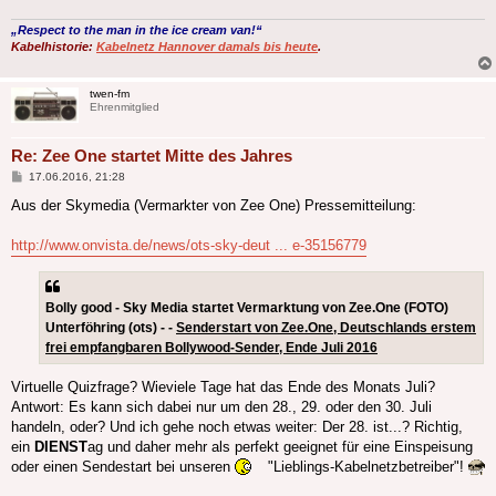
„Respect to the man in the ice cream van!“
Kabelhistorie:
Kabelnetz Hannover damals bis heute
.
twen-fm
Ehrenmitglied
Re: Zee One startet Mitte des Jahres
Beitrag
17.06.2016, 21:28
Aus der Skymedia (Vermarkter von Zee One) Pressemitteilung:
http://www.onvista.de/news/ots-sky-deut ... e-35156779
Bolly good - Sky Media startet Vermarktung von Zee.One (FOTO)
Unterföhring (ots) - -
Senderstart von Zee.One, Deutschlands erstem
frei empfangbaren Bollywood-Sender, Ende Juli 2016
Virtuelle Quizfrage? Wieviele Tage hat das Ende des Monats Juli?
Antwort: Es kann sich dabei nur um den 28., 29. oder den 30. Juli
handeln, oder? Und ich gehe noch etwas weiter: Der 28. ist...? Richtig,
ein
DIENST
ag und daher mehr als perfekt geeignet für eine Einspeisung
oder einen Sendestart bei unseren
"Lieblings-Kabelnetzbetreiber"!