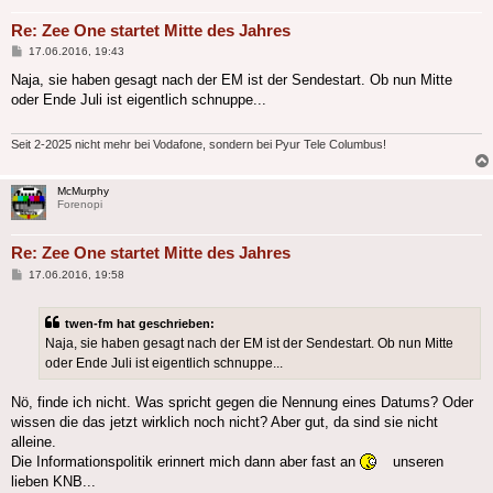
Re: Zee One startet Mitte des Jahres
Beitrag
17.06.2016, 19:43
Naja, sie haben gesagt nach der EM ist der Sendestart. Ob nun Mitte
oder Ende Juli ist eigentlich schnuppe...
Seit 2-2025 nicht mehr bei Vodafone, sondern bei Pyur Tele Columbus!
McMurphy
Forenopi
Re: Zee One startet Mitte des Jahres
Beitrag
17.06.2016, 19:58
twen-fm hat geschrieben:
Naja, sie haben gesagt nach der EM ist der Sendestart. Ob nun Mitte
oder Ende Juli ist eigentlich schnuppe...
Nö, finde ich nicht. Was spricht gegen die Nennung eines Datums? Oder
wissen die das jetzt wirklich noch nicht? Aber gut, da sind sie nicht
alleine.
Die Informationspolitik erinnert mich dann aber fast an
unseren
lieben KNB...