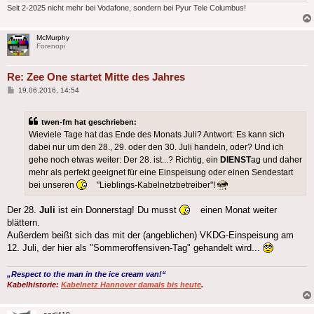
Seit 2-2025 nicht mehr bei Vodafone, sondern bei Pyur Tele Columbus!
McMurphy
Forenopi
Re: Zee One startet Mitte des Jahres
Beitrag
19.06.2016, 14:54
twen-fm hat geschrieben:
Wieviele Tage hat das Ende des Monats Juli? Antwort: Es kann sich
dabei nur um den 28., 29. oder den 30. Juli handeln, oder? Und ich
gehe noch etwas weiter: Der 28. ist...? Richtig, ein
DIENST
ag und daher
mehr als perfekt geeignet für eine Einspeisung oder einen Sendestart
bei unseren
"Lieblings-Kabelnetzbetreiber"!
Der 28.
Juli
ist ein Donnerstag! Du musst
einen Monat weiter
blättern.
Außerdem beißt sich das mit der (angeblichen) VKDG-Einspeisung am
12. Juli, der hier als "Sommeroffensiven-Tag" gehandelt wird...
„Respect to the man in the ice cream van!“
Kabelhistorie:
Kabelnetz Hannover damals bis heute
.