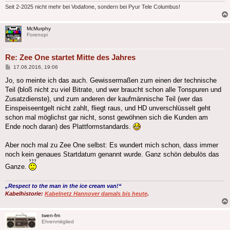
Seit 2-2025 nicht mehr bei Vodafone, sondern bei Pyur Tele Columbus!
McMurphy
Forenopi
Re: Zee One startet Mitte des Jahres
Beitrag
17.06.2016, 19:06
Jo, so meinte ich das auch. Gewissermaßen zum einen der technische
Teil (bloß nicht zu viel Bitrate, und wer braucht schon alle Tonspuren und
Zusatzdienste), und zum anderen der kaufmännische Teil (wer das
Einspeiseentgelt nicht zahlt, fliegt raus, und HD unverschlüsselt geht
schon mal möglichst gar nicht, sonst gewöhnen sich die Kunden am
Ende noch daran) des Plattformstandards.
Aber noch mal zu Zee One selbst: Es wundert mich schon, dass immer
noch kein genaues Startdatum genannt wurde. Ganz schön debulös das
Ganze.
„Respect to the man in the ice cream van!“
Kabelhistorie:
Kabelnetz Hannover damals bis heute
.
twen-fm
Ehrenmitglied