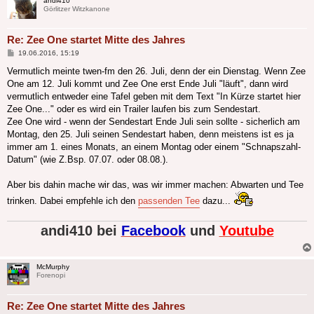
andi410
Görlitzer Witzkanone
Re: Zee One startet Mitte des Jahres
Beitrag
19.06.2016, 15:19
Vermutlich meinte twen-fm den 26. Juli, denn der ein Dienstag. Wenn Zee
One am 12. Juli kommt und Zee One erst Ende Juli "läuft", dann wird
vermutlich entweder eine Tafel geben mit dem Text "In Kürze startet hier
Zee One..." oder es wird ein Trailer laufen bis zum Sendestart.
Zee One wird - wenn der Sendestart Ende Juli sein sollte - sicherlich am
Montag, den 25. Juli seinen Sendestart haben, denn meistens ist es ja
immer am 1. eines Monats, an einem Montag oder einem "Schnapszahl-
Datum" (wie Z.Bsp. 07.07. oder 08.08.).
Aber bis dahin mache wir das, was wir immer machen: Abwarten und Tee
trinken. Dabei empfehle ich den
passenden Tee
dazu...
andi410 bei
Facebook
und
Youtube
McMurphy
Forenopi
Re: Zee One startet Mitte des Jahres