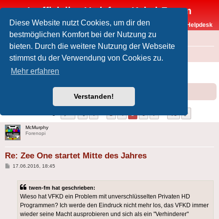
Inoffizielles Vodafone-Kabel-Forum
Diese Website nutzt Cookies, um dir den
Vodafone-Kabel-Helpdesk
bestmöglichen Komfort bei der Nutzung zu
FAQ
bieten. Durch die weitere Nutzung der Webseite
Foren-Übersicht
Offtopic
Medien
stimmst du der Verwendung von Cookies zu.
Zee One startet Mitte des Jahres
Mehr erfahren
Forumsregeln
Forenregeln
Verstanden!
Seite
5
von
16
1
3
4
5
6
7
16
Vorherige
Nächste
156 Beiträge
…
…
McMurphy
Forenopi
Re: Zee One startet Mitte des Jahres
Beitrag
17.06.2016, 18:45
twen-fm hat geschrieben:
Wieso hat VFKD ein Problem mit unverschlüsselten Privaten HD
Programmen? Ich werde den Eindruck nicht mehr los, das VFKD immer
wieder seine Macht ausprobieren und sich als ein "Verhinderer"