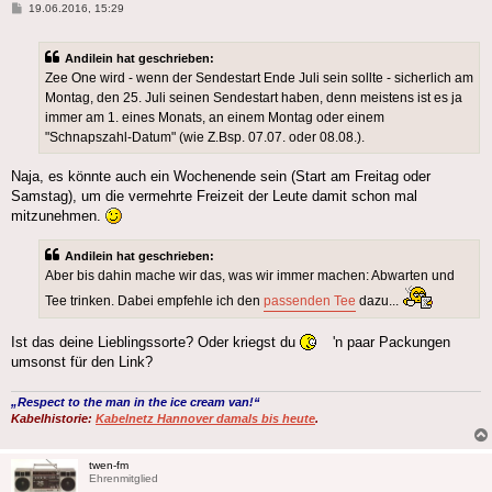
Beitrag
19.06.2016, 15:29
Andilein hat geschrieben:
Zee One wird - wenn der Sendestart Ende Juli sein sollte - sicherlich am
Montag, den 25. Juli seinen Sendestart haben, denn meistens ist es ja
immer am 1. eines Monats, an einem Montag oder einem
"Schnapszahl-Datum" (wie Z.Bsp. 07.07. oder 08.08.).
Naja, es könnte auch ein Wochenende sein (Start am Freitag oder
Samstag), um die vermehrte Freizeit der Leute damit schon mal
mitzunehmen.
Andilein hat geschrieben:
Aber bis dahin mache wir das, was wir immer machen: Abwarten und
Tee trinken. Dabei empfehle ich den
passenden Tee
dazu...
Ist das deine Lieblingssorte? Oder kriegst du
'n paar Packungen
umsonst für den Link?
„Respect to the man in the ice cream van!“
Kabelhistorie:
Kabelnetz Hannover damals bis heute
.
twen-fm
Ehrenmitglied