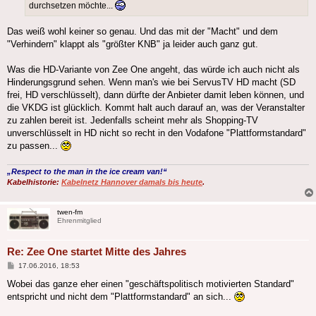
durchsetzen möchte...
Das weiß wohl keiner so genau. Und das mit der "Macht" und dem
"Verhindern" klappt als "größter KNB" ja leider auch ganz gut.
Was die HD-Variante von Zee One angeht, das würde ich auch nicht als
Hinderungsgrund sehen. Wenn man's wie bei ServusTV HD macht (SD
frei, HD verschlüsselt), dann dürfte der Anbieter damit leben können, und
die VKDG ist glücklich. Kommt halt auch darauf an, was der Veranstalter
zu zahlen bereit ist. Jedenfalls scheint mehr als Shopping-TV
unverschlüsselt in HD nicht so recht in den Vodafone "Plattformstandard"
zu passen...
„Respect to the man in the ice cream van!“
Kabelhistorie:
Kabelnetz Hannover damals bis heute
.
twen-fm
Ehrenmitglied
Re: Zee One startet Mitte des Jahres
Beitrag
17.06.2016, 18:53
Wobei das ganze eher einen "geschäftspolitisch motivierten Standard"
entspricht und nicht dem "Plattformstandard" an sich...