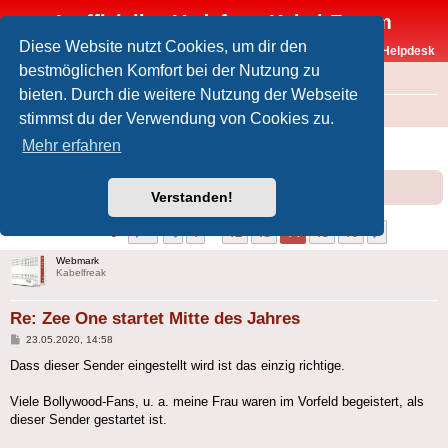
Inoffizielles Vodafone-Kabel-Forum
Diese Website nutzt Cookies, um dir den
Vodafone-Kabel-Helpdesk
bestmöglichen Komfort bei der Nutzung zu
FAQ
bieten. Durch die weitere Nutzung der Webseite
Foren-Übersicht
Offtopic
Medien
stimmst du der Verwendung von Cookies zu.
Zee One startet Mitte des Jahres
Mehr erfahren
Forumsregeln
Forenregeln
Verstanden!
Seite
14
von
16
1
12
13
14
15
16
Vorherige
Nächste
156 Beiträge
…
Webmark
Kabelfreak
Re: Zee One startet Mitte des Jahres
Beitrag
23.05.2020, 14:58
Dass dieser Sender eingestellt wird ist das einzig richtige.
Viele Bollywood-Fans, u. a. meine Frau waren im Vorfeld begeistert, als
dieser Sender gestartet ist.