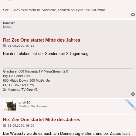
Seit 2-2025 nicht mehr bei Vodafone, sondern bei Pyur Tele Columbus!
DarkNike
Insider
Re: Zee One startet Mitte des Jahres
Beitrag
31.05.2020, 07:12
Bei der Telekom ist der Sender seit 2 Tagen weg
Glasfaser 600 Magenta TV MegaStream 2.0
Big TV, Paket Türk
600 Mbit/s Down, 300 Mbit/s Up
FRITZ!Box 5690 Pro
2x Magenta TV One V2
andi410
Görlitzer Witzkanone
Re: Zee One startet Mitte des Jahres
Beitrag
31.05.2020, 08:56
Bei Waipu.tv wurde es auch am Donnerstag entfernt und bei Zattoo läuft