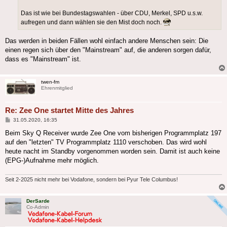
Das ist wie bei Bundestagswahlen - über CDU, Merkel, SPD u.s.w.
aufregen und dann wählen sie den Mist doch noch.
Das werden in beiden Fällen wohl einfach andere Menschen sein: Die
einen regen sich über den "Mainstream" auf, die anderen sorgen dafür,
dass es "Mainstream" ist.
twen-fm
Ehrenmitglied
Re: Zee One startet Mitte des Jahres
Beitrag
31.05.2020, 16:35
Beim Sky Q Receiver wurde Zee One vom bisherigen Programmplatz 197
auf den "letzten" TV Programmplatz 1110 verschoben. Das wird wohl
heute nacht im Standby vorgenommen worden sein. Damit ist auch keine
(EPG-)Aufnahme mehr möglich.
Seit 2-2025 nicht mehr bei Vodafone, sondern bei Pyur Tele Columbus!
DerSarde
Co-Admin