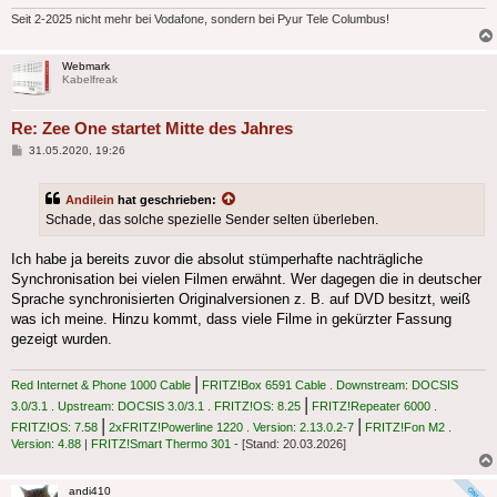
Seit 2-2025 nicht mehr bei Vodafone, sondern bei Pyur Tele Columbus!
Webmark
Kabelfreak
Re: Zee One startet Mitte des Jahres
Beitrag
31.05.2020, 19:26
Andilein
hat geschrieben:
Schade, das solche spezielle Sender selten überleben.
Ich habe ja bereits zuvor die absolut stümperhafte nachträgliche
Synchronisation bei vielen Filmen erwähnt. Wer dagegen die in deutscher
Sprache synchronisierten Originalversionen z. B. auf DVD besitzt, weiß
was ich meine. Hinzu kommt, dass viele Filme in gekürzter Fassung
gezeigt wurden.
|
Red Internet & Phone 1000 Cable
FRITZ!Box 6591 Cable . Downstream: DOCSIS
|
3.0/3.1 . Upstream: DOCSIS 3.0/3.1 . FRITZ!OS: 8.25
FRITZ!Repeater 6000 .
|
|
FRITZ!OS: 7.58
2xFRITZ!Powerline 1220 . Version: 2.13.0.2-7
FRITZ!Fon M2 .
Version: 4.88
|
FRITZ!Smart Thermo 301
- [Stand: 20.03.2026]
andi410