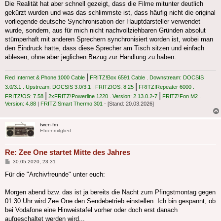
Die Realität hat aber schnell gezeigt, dass die Filme mitunter deutlich
gekürzt wurden und was das schlimmste ist, dass häufig nicht die original
vorliegende deutsche Synchronisation der Hauptdarsteller verwendet
wurde, sondern, aus für mich nicht nachvollziehbaren Gründen absolut
stümperhaft mit anderen Sprechern synchronisiert worden ist, wobei man
den Eindruck hatte, dass diese Sprecher am Tisch sitzen und einfach
ablesen, ohne aber jeglichen Bezug zur Handlung zu haben.
|
Red Internet & Phone 1000 Cable
FRITZ!Box 6591 Cable . Downstream: DOCSIS
|
3.0/3.1 . Upstream: DOCSIS 3.0/3.1 . FRITZ!OS: 8.25
FRITZ!Repeater 6000 .
|
|
FRITZ!OS: 7.58
2xFRITZ!Powerline 1220 . Version: 2.13.0.2-7
FRITZ!Fon M2 .
Version: 4.88
|
FRITZ!Smart Thermo 301
- [Stand: 20.03.2026]
twen-fm
Ehrenmitglied
Re: Zee One startet Mitte des Jahres
Beitrag
30.05.2020, 23:31
Für die "Archivfreunde" unter euch:
Morgen abend bzw. das ist ja bereits die Nacht zum Pfingstmontag gegen
01.30 Uhr wird Zee One den Sendebetrieb einstellen. Ich bin gespannt, ob
bei Vodafone eine Hinweistafel vorher oder doch erst danach
aufgeschaltet werden wird...