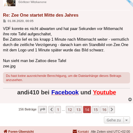
Görlitzer Witzkanone
Re: Zee One startet Mitte des Jahres
Beitrag
01.06.2020, 00:05
VDF konnte es nicht abwarten und hat paar Sekunden vor Mitternacht
ihre rote Tafel aufgeschaltet,
Bei Zattoo lief es bis knapp 1 Minute nach Mitternacht weiter - vermutlich
durch die zeitliche Verzögerung - danach kam ein Standbild von Zee.One
mit dem Logo und 1 Minute später wurde das Bild schwarz.
Nun sieht man bei Zattoo diese Tafel
zee.jpg
Du hast keine ausreichende Berechtigung, um die Dateianhänge dieses Beitrags
anzusehen.
andi410 bei
Facebook
und
Youtube
Seite
14
von
16
1
12
13
14
15
16
Vorherige
Nächste
156 Beiträge
…
Gehe zu
Foren-Übersicht
Kontakt
Alle Zeiten sind
UTC+02:00