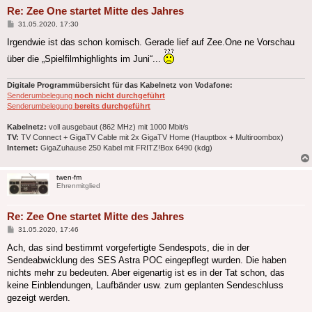
Re: Zee One startet Mitte des Jahres
Beitrag
31.05.2020, 17:30
Irgendwie ist das schon komisch. Gerade lief auf Zee.One ne Vorschau
über die „Spielfilmhighlights im Juni“...
Digitale Programmübersicht für das Kabelnetz von Vodafone:
Senderumbelegung
noch nicht durchgeführt
Senderumbelegung
bereits durchgeführt
Kabelnetz:
voll ausgebaut (862 MHz) mit 1000 Mbit/s
TV:
TV Connect + GigaTV Cable mit 2x GigaTV Home (Hauptbox + Multiroombox)
Internet:
GigaZuhause 250 Kabel mit FRITZ!Box 6490 (kdg)
twen-fm
Ehrenmitglied
Re: Zee One startet Mitte des Jahres
Beitrag
31.05.2020, 17:46
Ach, das sind bestimmt vorgefertigte Sendespots, die in der
Sendeabwicklung des SES Astra POC eingepflegt wurden. Die haben
nichts mehr zu bedeuten. Aber eigenartig ist es in der Tat schon, das
keine Einblendungen, Laufbänder usw. zum geplanten Sendeschluss
gezeigt werden.