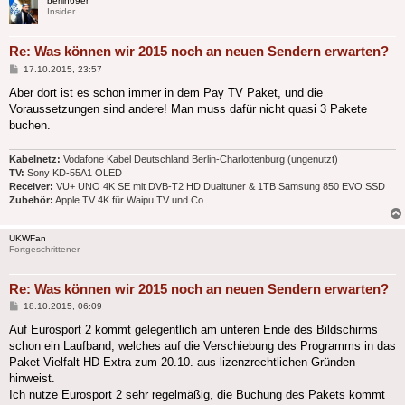
berlin69er
Insider
Re: Was können wir 2015 noch an neuen Sendern erwarten?
Beitrag
17.10.2015, 23:57
Aber dort ist es schon immer in dem Pay TV Paket, und die
Voraussetzungen sind andere! Man muss dafür nicht quasi 3 Pakete
buchen.
Kabelnetz:
Vodafone Kabel Deutschland Berlin-Charlottenburg (ungenutzt)
TV:
Sony KD-55A1 OLED
Receiver:
VU+ UNO 4K SE mit DVB-T2 HD Dualtuner & 1TB Samsung 850 EVO SSD
Zubehör:
Apple TV 4K für Waipu TV und Co.
UKWFan
Fortgeschrittener
Re: Was können wir 2015 noch an neuen Sendern erwarten?
Beitrag
18.10.2015, 06:09
Auf Eurosport 2 kommt gelegentlich am unteren Ende des Bildschirms
schon ein Laufband, welches auf die Verschiebung des Programms in das
Paket Vielfalt HD Extra zum 20.10. aus lizenzrechtlichen Gründen
hinweist.
Ich nutze Eurosport 2 sehr regelmäßig, die Buchung des Pakets kommt