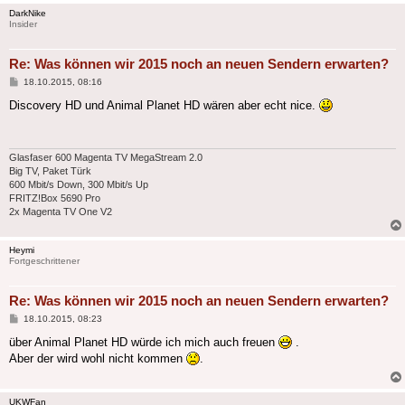
DarkNike
Insider
Re: Was können wir 2015 noch an neuen Sendern erwarten?
Beitrag
18.10.2015, 08:16
Discovery HD und Animal Planet HD wären aber echt nice.
Glasfaser 600 Magenta TV MegaStream 2.0
Big TV, Paket Türk
600 Mbit/s Down, 300 Mbit/s Up
FRITZ!Box 5690 Pro
2x Magenta TV One V2
Heymi
Fortgeschrittener
Re: Was können wir 2015 noch an neuen Sendern erwarten?
Beitrag
18.10.2015, 08:23
über Animal Planet HD würde ich mich auch freuen
.
Aber der wird wohl nicht kommen
.
UKWFan