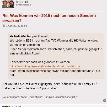
HH-TV-Fan
Ehrenmitglied
Re: Was können wir 2015 noch an neuen Sendern
erwarten?
Beitrag
17.10.2015, 23:52
berlin69er hat geschrieben:
Wo ist denn ES2 im echten Pay TV? Wenn es die HD Variante wäre,
würde ich es verstehen.
Einen Sender "einfach so" zu verschieben, halte ich, gelinde gesagt für
eine unglücklich Aktion.
Es scheint aber doch was größeres zu werden:
https://www.kunden-kabeldeutschland.de/ ... tv-dienste
auch, wenn es nicht unmittelbar etwas mit der Senderbelegung zu tun
hat.
Bei UM ist ES2 im Paket Highlights, beim Kabelkiosk im Family HD-
Paket und bei Entertain im Sport-Paket
Neuer Slogan: “Kabel Deutschland: Für mich, einfach lächerlich!“