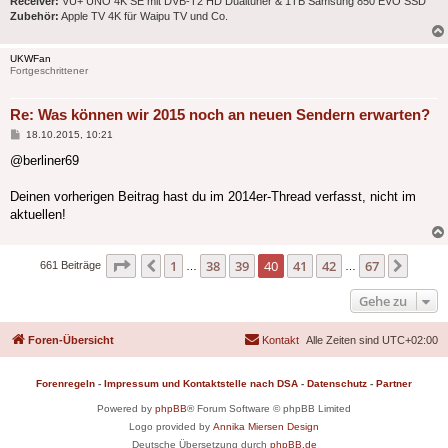
Receiver:
VU+ UNO 4K SE mit DVB-T2 HD Dualtuner & 1TB Samsung 850 EVO SSD
Zubehör:
Apple TV 4K für Waipu TV und Co.
UKWFan
Fortgeschrittener
Re: Was können wir 2015 noch an neuen Sendern erwarten?
Beitrag
18.10.2015, 10:21
@berliner69
Deinen vorherigen Beitrag hast du im 2014er-Thread verfasst, nicht im
aktuellen!
Seite
40
von
67
1
38
39
40
41
42
67
Vorherige
Nächs
661 Beiträge
…
…
Gehe zu
Foren-Übersicht
Kontakt
Alle Zeiten sind
UTC+02:00
Forenregeln
-
Impressum und Kontaktstelle nach DSA
-
Datenschutz
-
Partner
Powered by
phpBB
® Forum Software © phpBB Limited
Logo provided by
Annika Miersen Design
Deutsche Übersetzung durch
phpBB.de