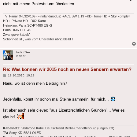
nicht mit einem Proteststurm überlasten .
TV: PanaTX-L32V10e (Finnlandmodus) +ACL SW 1.19 +KD-Home HD + Sky komplett
HD + Private HD . D02-Karte
Heimkino: Pana SC-PT480 EG-S
Pana DMR EH 545
Zwangsverkabelt^
Schönheit ist , was vom Charakter übrig bleibt !
berlin69er
Insider
Re: Was können wir 2015 noch an neuen Sendern erwarten?
Beitrag
18.10.2015, 10:18
Nanu, wo ist denn mein Beitrag hin?
Jedenfalls, könnt ihr schon mal Steine sammeln, für mich...
Ist aber auch sehr clever: "aus Lizenzrechtlichen Gründen"... Wer es
glaubt!
Kabelnetz:
Vodafone Kabel Deutschland Berlin-Charlottenburg (ungenutzt)
TV:
Sony KD-55A1 OLED