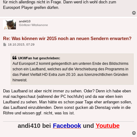
für mich allerdings nicht in Frage. Dann werd ich wohl doch zum
Eurosport Player greifen dürfen.
andi410
Görlitzer Witzkanone
Re: Was können wir 2015 noch an neuen Sendern erwarten?
Beitrag
18.10.2015, 07:29
UKWFan hat geschrieben:
Auf Eurosport 2 kommt gelegentlich am unteren Ende des Bildschirms
schon ein Laufband, welches auf die Verschiebung des Programms in
das Paket Vielfalt HD Extra zum 20.10. aus lizenzrechtlichen Gründen
hinweist.
Das Laufband ist aber nicht immer zu sehen. Oder? Denn ich habe eben
mal nachgeschaut (während der PC hochfuhr) und da war eben kein
Laufband zu sehen. Man hätte es schon paar Tage eher anfangen sollen,
das Laufband einzublenden. Denn sonst gucken ab Dienstag viele in die
Röhre und wissen ggf. nicht, was los ist.
andi410 bei
Facebook
und
Youtube