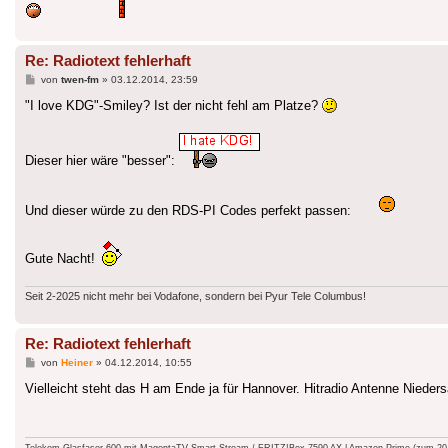
Re: Radiotext fehlerhaft
Beitrag
von
twen-fm
»
03.12.2014, 23:59
"I love KDG"-Smiley? Ist der nicht fehl am Platze?
Dieser hier wäre "besser":
Und dieser würde zu den RDS-PI Codes perfekt passen:
Gute Nacht!
Seit 2-2025 nicht mehr bei Vodafone, sondern bei Pyur Tele Columbus!
Re: Radiotext fehlerhaft
Beitrag
von
Heiner
»
04.12.2014, 10:55
Vielleicht steht das H am Ende ja für Hannover. Hitradio Antenne Niede