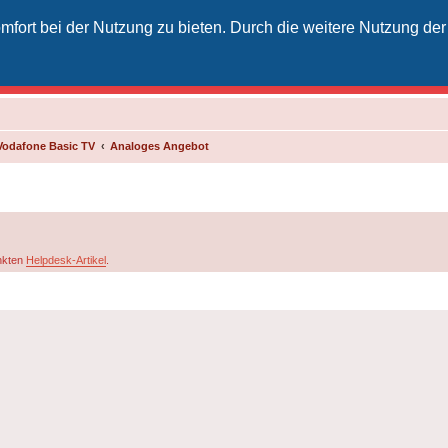
fort bei der Nutzung zu bieten. Durch die weitere Nutzung der
izielles Vodafone-Kabel-Forum
unkt für Kabelkunden von Vodafone - von Kunden für Kunden
Vodafone Basic TV
Analoges Angebot
inkten
Helpdesk-Artikel
.