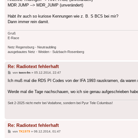
MDR JUMP --> MDR_JUMP (unverändert)
Habt ihr auch so kuriose Kennungen wie z. B. S BCS bei mir?
Dann immer rein damit.
Gruß
E-Race
Netz Regensburg - Neutraubling
ausgebautes Netz - Weiden - Sulzbach-Rosenberg
Re: Radiotext fehlerhaft
Beitrag
von
twen-fm
»
05.12.2014, 22:47
Ich muß mal die RDS PI Codes von der IFA 1993 rauskramen, da waren ri
Werde mal die Tage nachschauen, wo ich sie genau aufgeschrieben habe
Seit 2-2025 nicht mehr bei Vodafone, sondern bei Pyur Tele Columbus!
Re: Radiotext fehlerhaft
Beitrag
von
TK1979
»
06.12.2014, 01:47