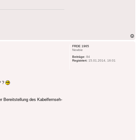
Na
ob
FRDE 1965
Newbie
Beiträge:
84
Registriert:
15.01.2014, 16:01
? ?
 Bereitstellung des Kabelfernseh-