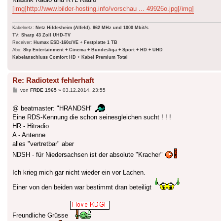
[img]http://www.bilder-hosting.info/vorschau ... 49926o.jpg[/img]
Kabelnetz:
Netz Hildesheim (Alfeld). 862 MHz und 1000 Mbit/s
TV:
Sharp 43 Zoll UHD-TV
Receiver:
Humax ESD-160c/VE + Festplatte 1 TB
Abo:
Sky Entertainment + Cinema + Bundesliga + Sport + HD + UHD
Kabelanschluss Comfort HD + Kabel Premium Total
Re: Radiotext fehlerhaft
Beitrag
von
FRDE 1965
»
03.12.2014, 23:55
@ beatmaster: "HRANDSH"
Eine RDS-Kennung die schon seinesgleichen sucht ! ! !
HR - Hitradio
A - Antenne
alles "vertretbar" aber
NDSH - für Niedersachsen ist der absolute "Kracher"
Ich krieg mich gar nicht wieder ein vor Lachen.
Einer von den beiden war bestimmt dran beteiligt
Freundliche Grüsse