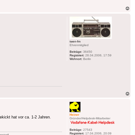
Na
ob
twen-fm
Ehrenmitglied
Beiträge:
36450
Registriert:
28.04.2006, 17:59
Wohnort:
Berlin
Na
ob
Heiner
ckt hat vor ca. 1-2 Jahren.
Gründer/Helpdesk-Mitarbeiter
Beiträge:
27543
Registriert:
17.04.2006, 20:09