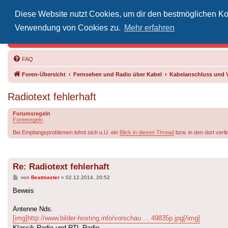
Diese Website nutzt Cookies, um dir den bestmöglichen Kom
Inoff
Verwendung von Cookies zu.
Mehr erfahren
Der Treffp
FAQ
Foren-Übersicht
Fernsehen und Radio über Kabel
Kabelanschluss und 
Radiotext fehlerhaft
Forumsregeln
Forenregeln
Bei Empfangsproblemen lohnt sich u.U. ein
Blick in diesen Thread
bzw. in den dort verl
Re: Radiotext fehlerhaft
Beitrag
von
Beatmaster
»
02.12.2014, 20:52
Beweis
Antenne Nds.
[img]http://www.bilder-hosting.info/vorschau ... 49835p.jpg[/img]
Klassik Radio und RTL Radio