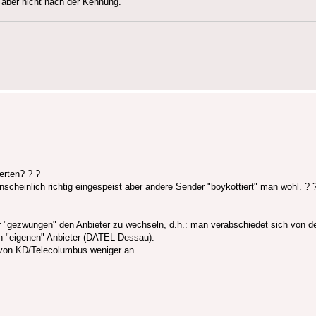
 aber nicht nach der Kennung.
erten? ? ?
heinlich richtig eingespeist aber andere Sender "boykottiert" man wohl. ? 
"gezwungen" den Anbieter zu wechseln, d.h.: man verabschiedet sich von der
n "eigenen" Anbieter (DATEL Dessau).
 von KD/Telecolumbus weniger an.