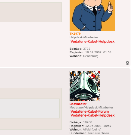
TK1979
Helpdesk-Mitarbeiter
Beiträge:
3792
Registriert:
18.09.2007, 01:53
Wohnort:
Rendsburg
Na
ob
Beatmaster
Moderator/Helpdesk-Mitarbeiter
Beiträge:
18900
Registriert:
12.06.2008, 16:57
Wohnort:
Alfeld (Leine)
Bundesland:
Niedersachsen