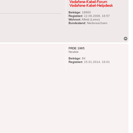
Beiträge:
18900
Registriert:
12.06.2008, 16:57
Wohnort:
Alfeld (Leine)
Bundesland:
Niedersachsen
Na
ob
FRDE 1965
Newbie
Beiträge:
84
Registriert:
15.01.2014, 16:01