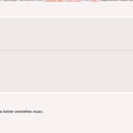
 gekündigt) | Sat Astra 19,2°Ost |
Vodafone Kabel
|
DVB-T2 HD
(FTA) |
DAB+
| MagentaMobil Prepaid Jahr
ie keiner verstehen muss.