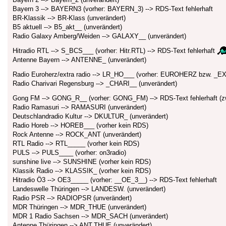
Bayern 3 --> BAYERN3 (vorher: BAYERN_3) --> RDS-Text fehlerhaft
BR-Klassik --> BR-Klass (unverändert)
B5 aktuell --> B5_akt__ (unverändert)
Radio Galaxy Amberg/Weiden --> GALAXY__ (unverändert)
Hitradio RTL --> S_BCS___ (vorher: Hitr.RTL) --> RDS-Text fehlerhaft
Antenne Bayern --> ANTENNE_ (unverändert)
Radio Euroherz/extra radio --> LR_HO___ (vorher: EUROHERZ bzw. _EX
Radio Charivari Regensburg --> _CHARI__ (unverändert)
Gong FM --> GONG_R__ (vorher: GONG_FM) --> RDS-Text fehlerhaft (z
Radio Ramasuri --> RAMASURI (unverändert)
Deutschlandradio Kultur --> DKULTUR_ (unverändert)
Radio Horeb --> HOREB___ (vorher kein RDS)
Rock Antenne --> ROCK_ANT (unverändert)
RTL Radio --> RTL_____ (vorher kein RDS)
PULS --> PULS____ (vorher: on3radio)
sunshine live --> SUNSHINE (vorher kein RDS)
Klassik Radio --> KLASSIK_ (vorher kein RDS)
Hitradio Ö3 --> OE3_____ (vorher: __OE_3__) --> RDS-Text fehlerhaft
Landeswelle Thüringen --> LANDESW. (unverändert)
Radio PSR --> RADIOPSR (unverändert)
MDR Thüringen --> MDR_THUE (unverändert)
MDR 1 Radio Sachsen --> MDR_SACH (unverändert)
Antenne Thüringen --> ANT.THUE (unverändert)