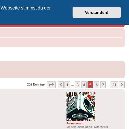
 Webseite stimmst du der
Vodafone-Kabel-Helpdesk
Verstanden!
Seite
5
von
21
1
3
4
5
6
7
21
Vorherige
N
202 Beiträge
…
…
Beatmaster
Moderator/Helpdesk-Mitarbeiter