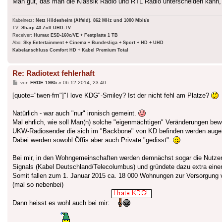
Man gut, das man die Klassik Radio und RTL Radio unterscheiden kann,
Kabelnetz:
Netz Hildesheim (Alfeld). 862 MHz und 1000 Mbit/s
TV:
Sharp 43 Zoll UHD-TV
Receiver:
Humax ESD-160c/VE + Festplatte 1 TB
Abo:
Sky Entertainment + Cinema + Bundesliga + Sport + HD + UHD
Kabelanschluss Comfort HD + Kabel Premium Total
Re: Radiotext fehlerhaft
Beitrag
von
FRDE 1965
»
06.12.2014, 23:40
[quote="twen-fm"]"I love KDG"-Smiley? Ist der nicht fehl am Platze?
Natürlich - war auch "nur" ironisch gemeint.
Mal ehrlich, wie soll Man(n) solche "eigenmächtigen" Veränderungen bew
UKW-Radiosender die sich im "Backbone" von KD befinden werden augensc
Dabei werden sowohl Öffis aber auch Private "gedisst".
Bei mir, in den Wohngemeinschaften werden demnächst sogar die Nutzer 
Signals (Kabel Deutschland/Telecolumbus) und gründete dazu extra eine
Somit fallen zum 1. Januar 2015 ca. 18 000 Wohnungen zur Versorgung
(mal so nebenbei)
Dann heisst es wohl auch bei mir: