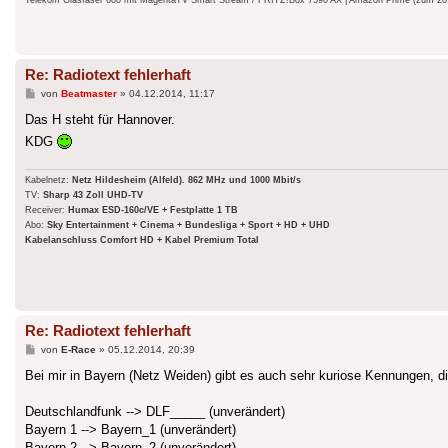
Telekom Glasfaser 600 mit MagentaTV Smart Stream / FRITZ!Box 7590 AX | Amazon Prime (zum 20.9.
Re: Radiotext fehlerhaft
Beitrag
von
Beatmaster
»
04.12.2014, 11:17
Das H steht für Hannover.
KDG
Kabelnetz:
Netz Hildesheim (Alfeld). 862 MHz und 1000 Mbit/s
TV:
Sharp 43 Zoll UHD-TV
Receiver:
Humax ESD-160c/VE + Festplatte 1 TB
Abo:
Sky Entertainment + Cinema + Bundesliga + Sport + HD + UHD
Kabelanschluss Comfort HD + Kabel Premium Total
Re: Radiotext fehlerhaft
Beitrag
von
E-Race
»
05.12.2014, 20:39
Bei mir in Bayern (Netz Weiden) gibt es auch sehr kuriose Kennungen, d
Deutschlandfunk --> DLF_____ (unverändert)
Bayern 1 --> Bayern_1 (unverändert)
Bayern 2 --> Bayern_2 (unverändert)