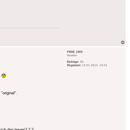
Na
ob
FRDE 1965
Newbie
Beiträge:
84
Registriert:
15.01.2014, 16:01
.
"original".
.
sich den trauen? ? ?