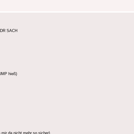
 MDR SACH
UMP hieß)
mir da nicht mehr so sicher)