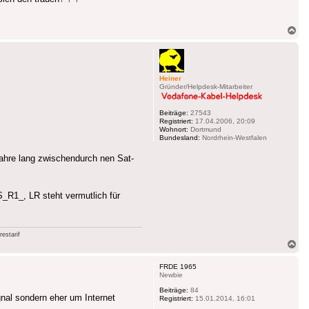
Na
ob
Heiner
Gründer/Helpdesk-Mitarbeiter
Beiträge:
27543
Registriert:
17.04.2006, 20:09
Wohnort:
Dortmund
Bundesland:
Nordrhein-Westfalen
 Jahre lang zwischendurch nen Sat-
S_R1_, LR steht vermutlich für
estarif
Na
ob
FRDE 1965
Newbie
Beiträge:
84
nal sondern eher um Internet
Registriert:
15.01.2014, 16:01