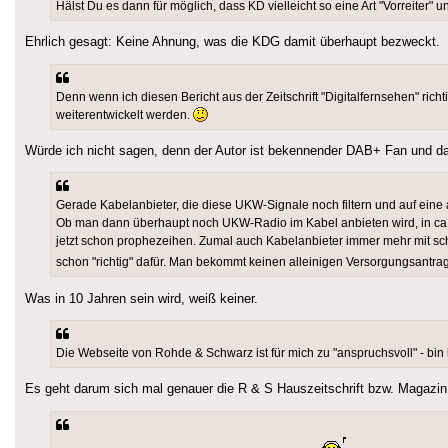
Hälst Du es dann für möglich, dass KD vielleicht so eine Art "Vorreiter
Ehrlich gesagt: Keine Ahnung, was die KDG damit überhaupt bezweckt.
Denn wenn ich diesen Bericht aus der Zeitschrift "Digitalfernsehen" ri
weiterentwickelt werden.
Würde ich nicht sagen, denn der Autor ist bekennender DAB+ Fan und da
Gerade Kabelanbieter, die diese UKW-Signale noch filtern und auf ein
Ob man dann überhaupt noch UKW-Radio im Kabel anbieten wird, in ca.
jetzt schon prophezeihen. Zumal auch Kabelanbieter immer mehr mit sch
schon "richtig" dafür. Man bekommt keinen alleinigen Versorgungsantra
Was in 10 Jahren sein wird, weiß keiner.
Die Webseite von Rohde & Schwarz ist für mich zu "anspruchsvoll" - bin 
Es geht darum sich mal genauer die R & S Hauszeitschrift bzw. Magaz