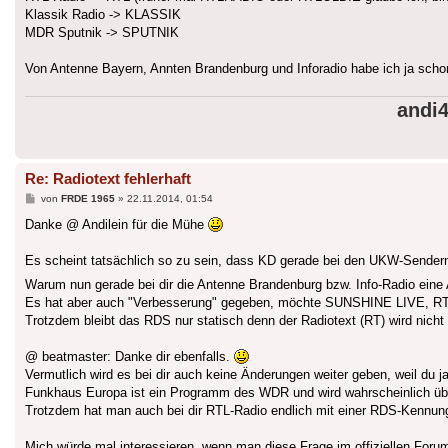
Klassik Radio -> KLASSIK
MDR Sputnik -> SPUTNIK
Von Antenne Bayern, Annten Brandenburg und Inforadio habe ich ja scho
andi
Re: Radiotext fehlerhaft
Beitrag
von
FRDE 1965
»
22.11.2014, 01:54
Danke @ Andilein für die Mühe
Es scheint tatsächlich so zu sein, dass KD gerade bei den UKW-Sende
Warum nun gerade bei dir die Antenne Brandenburg bzw. Info-Radio eine
Es hat aber auch "Verbesserung" gegeben, möchte SUNSHINE LIVE, R
Trotzdem bleibt das RDS nur statisch denn der Radiotext (RT) wird nicht
@ beatmaster: Danke dir ebenfalls.
Vermutlich wird es bei dir auch keine Änderungen weiter geben, weil d
Funkhaus Europa ist ein Programm des WDR und wird wahrscheinlich über S
Trotzdem hat man auch bei dir RTL-Radio endlich mit einer RDS-Kennun
Mich würde mal interessieren, wenn man diese Frage im offiziellen Foru