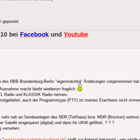
n gepostet
410 bei
Facebook
und
Youtube
rn des RBB Brandenburg-Berlin "eigenmächtig" Änderungen vorgenommen hat
 Ausnahme macht bleibt wiederum fraglich.
TL Radio und KLASSIK Radio nennen.
 mitgeliefert, auch der Programmtype (PTY) ist meines Erachtens nicht immer 
u ja sehr nah an Sendeanlagen des NDR (Torfhaus) bzw. MDR (Brocken) wohnst
atellit eingespeist (digital) und dann für UKW gefiltert. ? ? ?
g versehen.
m "
www.kunden-kabeldeutschland.de
" stellt zur Antwort bekommt - wer würde 