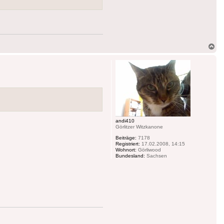
Na
ob
andi410
Görlitzer Witzkanone
Beiträge:
7178
Registriert:
17.02.2008, 14:15
Wohnort:
Görliwood
Bundesland:
Sachsen