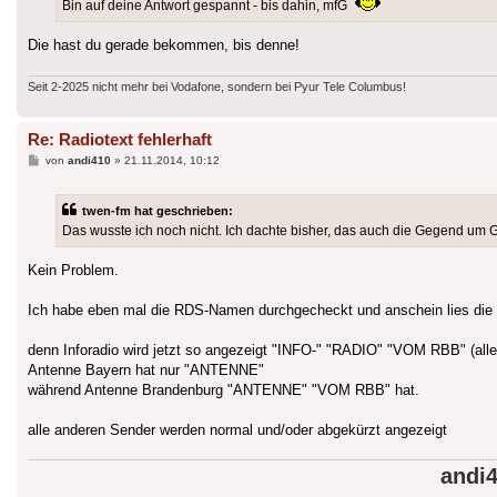
Bin auf deine Antwort gespannt - bis dahin, mfG
Die hast du gerade bekommen, bis denne!
Seit 2-2025 nicht mehr bei Vodafone, sondern bei Pyur Tele Columbus!
Re: Radiotext fehlerhaft
Beitrag
von
andi410
»
21.11.2014, 10:12
twen-fm hat geschrieben:
Das wusste ich noch nicht. Ich dachte bisher, das auch die Gegend um 
Kein Problem.
Ich habe eben mal die RDS-Namen durchgecheckt und anschein lies die
denn Inforadio wird jetzt so angezeigt "INFO-" "RADIO" "VOM RBB" (all
Antenne Bayern hat nur "ANTENNE"
während Antenne Brandenburg "ANTENNE" "VOM RBB" hat.
alle anderen Sender werden normal und/oder abgekürzt angezeigt
andi