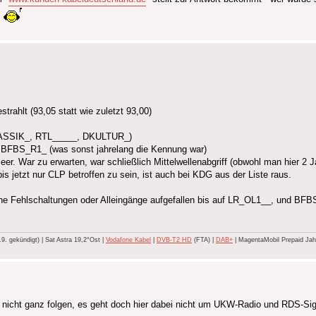
G
trahlt (93,05 statt wie zuletzt 93,00)
KLASSIK_, RTL_____, DKULTUR_)
 BFBS_R1_ (was sonst jahrelang die Kennung war)
leer. War zu erwarten, war schließlich Mittelwellenabgriff (obwohl man hier 2
is jetzt nur CLP betroffen zu sein, ist auch bei KDG aus der Liste raus.
eine Fehlschaltungen oder Alleingänge aufgefallen bis auf LR_OL1__, und BFB
 gekündigt) | Sat Astra 19,2°Ost |
Vodafone Kabel
|
DVB-T2 HD
(FTA) |
DAB+
| MagentaMobil Prepaid Jahr
i nicht ganz folgen, es geht doch hier dabei nicht um UKW-Radio und RDS-Sig