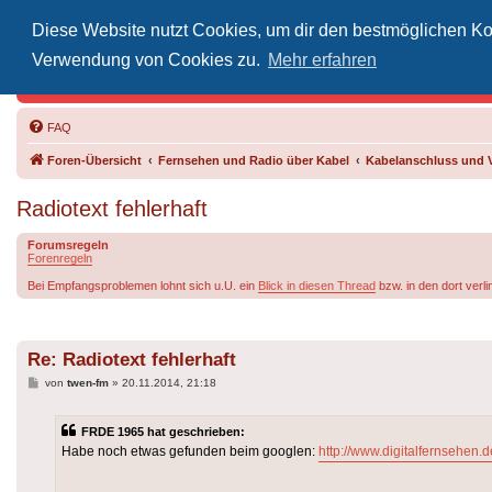
Diese Website nutzt Cookies, um dir den bestmöglichen Kom
Inoff
Verwendung von Cookies zu.
Mehr erfahren
Der Treffp
FAQ
Foren-Übersicht
Fernsehen und Radio über Kabel
Kabelanschluss und 
Radiotext fehlerhaft
Forumsregeln
Forenregeln
Bei Empfangsproblemen lohnt sich u.U. ein
Blick in diesen Thread
bzw. in den dort verl
Re: Radiotext fehlerhaft
Beitrag
von
twen-fm
»
20.11.2014, 21:18
FRDE 1965 hat geschrieben:
Habe noch etwas gefunden beim googlen:
http://www.digitalfernsehen.d