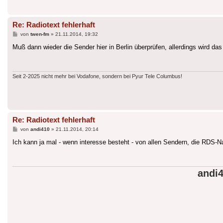
Re: Radiotext fehlerhaft
Beitrag
von
twen-fm
»
21.11.2014, 19:32
Muß dann wieder die Sender hier in Berlin überprüfen, allerdings wird 
Seit 2-2025 nicht mehr bei Vodafone, sondern bei Pyur Tele Columbus!
Re: Radiotext fehlerhaft
Beitrag
von
andi410
»
21.11.2014, 20:14
Ich kann ja mal - wenn interesse besteht - von allen Sendern, die RDS-
andi