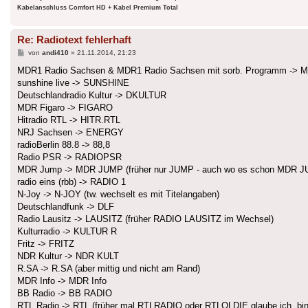
Kabelanschluss Comfort HD + Kabel Premium Total
Re: Radiotext fehlerhaft
Beitrag
von
andi410
»
21.11.2014, 21:23
MDR1 Radio Sachsen & MDR1 Radio Sachsen mit sorb. Programm ->
sunshine live -> SUNSHINE
Deutschlandradio Kultur -> DKULTUR
MDR Figaro -> FIGARO
Hitradio RTL -> HITR.RTL
NRJ Sachsen -> ENERGY
radioBerlin 88.8 -> 88,8
Radio PSR -> RADIOPSR
MDR Jump -> MDR JUMP (früher nur JUMP - auch wo es schon MDR J
radio eins (rbb) -> RADIO 1
N-Joy -> N-JOY (tw. wechselt es mit Titelangaben)
Deutschlandfunk -> DLF
Radio Lausitz -> LAUSITZ (früher RADIO LAUSITZ im Wechsel)
Kulturradio -> KULTUR R
Fritz -> FRITZ
NDR Kultur -> NDR KULT
R.SA -> R.SA (aber mittig und nicht am Rand)
MDR Info -> MDR Info
BB Radio -> BB RADIO
RTL Radio -> RTL (früher mal RTLRADIO oder RTLOLDIE glaube ich, bin 