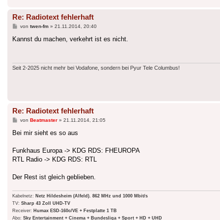
Re: Radiotext fehlerhaft
Beitrag
von
twen-fm
»
21.11.2014, 20:40
Kannst du machen, verkehrt ist es nicht.
Seit 2-2025 nicht mehr bei Vodafone, sondern bei Pyur Tele Columbus!
Re: Radiotext fehlerhaft
Beitrag
von
Beatmaster
»
21.11.2014, 21:05
Bei mir sieht es so aus
Funkhaus Europa -> KDG RDS: FHEUROPA
RTL Radio -> KDG RDS: RTL
Der Rest ist gleich geblieben.
Kabelnetz:
Netz Hildesheim (Alfeld). 862 MHz und 1000 Mbit/s
TV:
Sharp 43 Zoll UHD-TV
Receiver:
Humax ESD-160c/VE + Festplatte 1 TB
Abo:
Sky Entertainment + Cinema + Bundesliga + Sport + HD + UHD