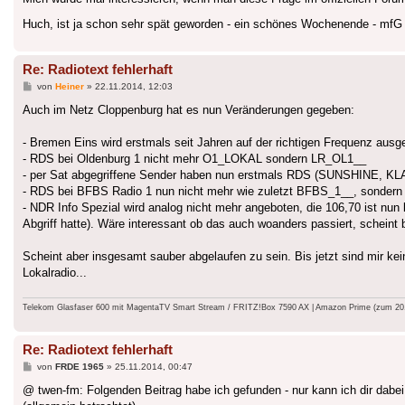
Huch, ist ja schon sehr spät geworden - ein schönes Wochenende - mf
Re: Radiotext fehlerhaft
Beitrag
von
Heiner
»
22.11.2014, 12:03
Auch im Netz Cloppenburg hat es nun Veränderungen gegeben:
- Bremen Eins wird erstmals seit Jahren auf der richtigen Frequenz ausges
- RDS bei Oldenburg 1 nicht mehr O1_LOKAL sondern LR_OL1__
- per Sat abgegriffene Sender haben nun erstmals RDS (SUNSHINE, 
- RDS bei BFBS Radio 1 nun nicht mehr wie zuletzt BFBS_1__, sondern
- NDR Info Spezial wird analog nicht mehr angeboten, die 106,70 ist nun 
Abgriff hatte). Wäre interessant ob das auch woanders passiert, scheint b
Scheint aber insgesamt sauber abgelaufen zu sein. Bis jetzt sind mir k
Lokalradio...
Telekom Glasfaser 600 mit MagentaTV Smart Stream / FRITZ!Box 7590 AX | Amazon Prime (zum 20.9.
Re: Radiotext fehlerhaft
Beitrag
von
FRDE 1965
»
25.11.2014, 00:47
@ twen-fm: Folgenden Beitrag habe ich gefunden - nur kann ich dir dabe