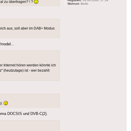
Registriert:
28.04.2006, 17:59
nal zu übertragen? ! ?
Wohnort:
Berlin
reich aus, soll aber im DAB+ Modus
fmodel...
 Internet hören werden könnte ich
 (heutzutage) ist - wer bezahlt
g).
 Thema DOCSIS und DVB-C(2).