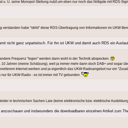
" und u. U. seine Monopol-Stellung nutzt um eben nur noch das Nötigste mit RDS-Sig
chtig verstanden habe "stirbt" diese RDS-Übertragung von Informationen im UKW-Be
mit nicht ganz unparteiisch. Für ihn ist UKW und damit auch RDS ein Auslau
e andere Frequenz "legen" werden dann wohl in der Technik abspecken.
 10 Jahren (meine Schätzung), weil ja immer mehr dann doch DAB+ und sogar über
nellerem Internet werben und ja eigentlich das UKW-Radioangebot nur ein "Zusatz"
g nur für UKW-Radio - es ist immer mit TV gebunden.
leider in technischen Sachen Laie (keine elektronische bzw. elektrische Ausbildun
in anzuschauen und insbesonders die downloadbaren einzelnen Artikel zum