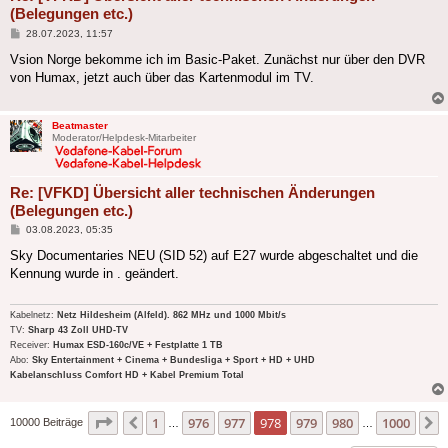
(Belegungen etc.)
Beitrag
28.07.2023, 11:57
Vsion Norge bekomme ich im Basic-Paket. Zunächst nur über den DVR
von Humax, jetzt auch über das Kartenmodul im TV.
Beatmaster
Moderator/Helpdesk-Mitarbeiter
Re: [VFKD] Übersicht aller technischen Änderungen
(Belegungen etc.)
Beitrag
03.08.2023, 05:35
Sky Documentaries NEU (SID 52) auf E27 wurde abgeschaltet und die
Kennung wurde in . geändert.
Kabelnetz:
Netz Hildesheim (Alfeld). 862 MHz und 1000 Mbit/s
TV:
Sharp 43 Zoll UHD-TV
Receiver:
Humax ESD-160c/VE + Festplatte 1 TB
Abo:
Sky Entertainment + Cinema + Bundesliga + Sport + HD + UHD
Kabelanschluss Comfort HD + Kabel Premium Total
Seite
978
von
1000
1
976
977
978
979
980
1000
Vorherige
10000 Beiträge
…
…