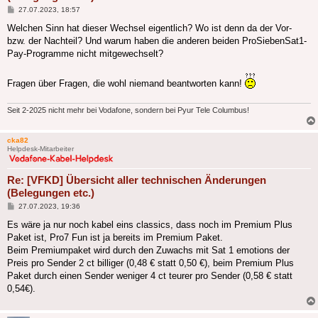
Beitrag
27.07.2023, 18:57
Welchen Sinn hat dieser Wechsel eigentlich? Wo ist denn da der Vor-
bzw. der Nachteil? Und warum haben die anderen beiden ProSiebenSat1-
Pay-Programme nicht mitgewechselt?
Fragen über Fragen, die wohl niemand beantworten kann!
Seit 2-2025 nicht mehr bei Vodafone, sondern bei Pyur Tele Columbus!
cka82
Helpdesk-Mitarbeiter
Re: [VFKD] Übersicht aller technischen Änderungen
(Belegungen etc.)
Beitrag
27.07.2023, 19:36
Es wäre ja nur noch kabel eins classics, dass noch im Premium Plus
Paket ist, Pro7 Fun ist ja bereits im Premium Paket.
Beim Premiumpaket wird durch den Zuwachs mit Sat 1 emotions der
Preis pro Sender 2 ct billiger (0,48 € statt 0,50 €), beim Premium Plus
Paket durch einen Sender weniger 4 ct teurer pro Sender (0,58 € statt
0,54€).