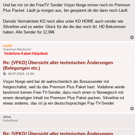
Und bei mir ist der FreeTV Sender Visjon Norge immer noch im Premium
Plus Packet. Läuft ja morgen aus, bin gespannt ob der dann noch Läuft.
Damals Vermakrtete KD noch alles unter KD HOME auch sender wie
Silverline und so weiter. Glück für die die das noch Ikl. HD Bekommen
haben. Alle Sender für 12,99€
cka82
Helpdesk-Mitarbeiter
Re: [VFKD] Übersicht aller technischen Änderungen
(Belegungen etc.)
Beitrag
28.07.2023, 11:54
Visjon Norge wird bei dir wahrscheinlich als Bonussender mit
freigeschaltet, weil du das Premium Plus Paket hast. Vodafone würde
bestimmt keinen Free-TV-Sender, dazu noch einen in Norwegisch mit
einem derartigen Inhalt ins Premium Plus Paket packen. Silverline ist
etwas anderes, das ist ja ein deutschsprachiger Pay-TV-Sender.
Johut
Kabelfreak
Re: [VFKD] Übersicht aller technischen Änderungen