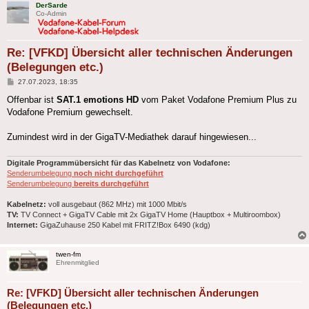
DerSarde
Co-Admin
Re: [VFKD] Übersicht aller technischen Änderungen
(Belegungen etc.)
Beitrag
27.07.2023, 18:35
Offenbar ist
SAT.1 emotions HD
vom Paket Vodafone Premium Plus zu
Vodafone Premium gewechselt.
Zumindest wird in der GigaTV-Mediathek darauf hingewiesen...
Digitale Programmübersicht für das Kabelnetz von Vodafone:
Senderumbelegung
noch nicht durchgeführt
Senderumbelegung
bereits durchgeführt
Kabelnetz:
voll ausgebaut (862 MHz) mit 1000 Mbit/s
TV:
TV Connect + GigaTV Cable mit 2x GigaTV Home (Hauptbox + Multiroombox)
Internet:
GigaZuhause 250 Kabel mit FRITZ!Box 6490 (kdg)
twen-fm
Ehrenmitglied
Re: [VFKD] Übersicht aller technischen Änderungen
(Belegungen etc.)