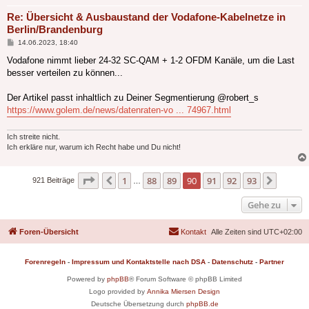
Re: Übersicht & Ausbaustand der Vodafone-Kabelnetze in
Berlin/Brandenburg
Beitrag
14.06.2023, 18:40
Vodafone nimmt lieber 24-32 SC-QAM + 1-2 OFDM Kanäle, um die Last
besser verteilen zu können...
Der Artikel passt inhaltlich zu Deiner Segmentierung @robert_s
https://www.golem.de/news/datenraten-vo ... 74967.html
Ich streite nicht.
Ich erkläre nur, warum ich Recht habe und Du nicht!
Seite
90
von
93
1
88
89
90
91
92
93
Vorherige
Nächst
921 Beiträge
…
Gehe zu
Foren-Übersicht
Kontakt
Alle Zeiten sind
UTC+02:00
Forenregeln
-
Impressum und Kontaktstelle nach DSA
-
Datenschutz
-
Partner
Powered by
phpBB
® Forum Software © phpBB Limited
Logo provided by
Annika Miersen Design
Deutsche Übersetzung durch
phpBB.de