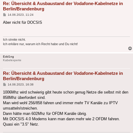
Re: Übersicht & Ausbaustand der Vodafone-Kabelnetze in
Berlin/Brandenburg
Beitrag
14.06.2023, 11:24
Aber nicht für DOCSIS
Ich streite nicht.
Ich erkläre nur, warum ich Recht habe und Du nicht!
Edd1ng
Kabelexperte
Re: Übersicht & Ausbaustand der Vodafone-Kabelnetze in
Berlin/Brandenburg
Beitrag
14.06.2023, 16:38
1006Mhz wird schwierig gibt heute schon genug Netze die selbst mit den
858Mhz überfordert sind.
Man wird wohl 256/858 fahren und immer mehr TV Kanäle zu IPTV
umsatteln/streichen.
Dann hätte man 602Mhz für OFDM Kanäle übrig.
Mit DOCSIS 4.0 Modems kann man dann mehr wie 2 OFDM fahren.
Quasi ein "3.5" Netz.