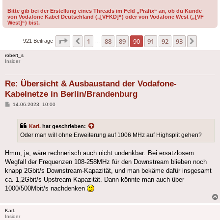
Bitte gib bei der Erstellung eines Threads im Feld „Präfix“ an, ob du Kunde
von Vodafone Kabel Deutschland („[VFKD]“) oder von Vodafone West („[VF
West]“) bist.
Seite
90
von
93
1
88
89
90
91
92
93
Vorherige
Nächst
921 Beiträge
…
robert_s
Insider
Re: Übersicht & Ausbaustand der Vodafone-
Kabelnetze in Berlin/Brandenburg
Beitrag
14.06.2023, 10:00
Karl.
hat geschrieben:
Oder man will ohne Erweiterung auf 1006 MHz auf Highsplit gehen?
Hmm, ja, wäre rechnerisch auch nicht undenkbar: Bei ersatzlosem
Wegfall der Frequenzen 108-258MHz für den Downstream blieben noch
knapp 2Gbit/s Downstream-Kapazität, und man bekäme dafür insgesamt
ca. 1,2Gbit/s Upstream-Kapazität. Dann könnte man auch über
1000/500Mbit/s nachdenken
Karl.
Insider