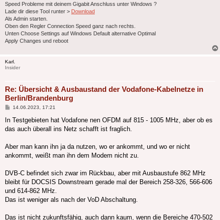
Speed Probleme mit deinem Gigabit Anschluss unter Windows ?
Lade dir diese Tool runter >
Download
Als Admin starten.
Oben den Regler Connection Speed ganz nach rechts.
Unten Choose Settings auf Windows Default alternative Optimal
Apply Changes und reboot
Karl.
Insider
Re: Übersicht & Ausbaustand der Vodafone-Kabelnetze in
Berlin/Brandenburg
Beitrag
14.06.2023, 17:21
In Testgebieten hat Vodafone nen OFDM auf 815 - 1005 MHz, aber ob es
das auch überall ins Netz schafft ist fraglich.
Aber man kann ihn ja da nutzen, wo er ankommt, und wo er nicht
ankommt, weißt man ihn dem Modem nicht zu.
DVB-C befindet sich zwar im Rückbau, aber mit Ausbaustufe 862 MHz
bleibt für DOCSIS Downstream gerade mal der Bereich 258-326, 566-606
und 614-862 MHz.
Das ist weniger als nach der VoD Abschaltung.
Das ist nicht zukunftsfähig, auch dann kaum, wenn die Bereiche 470-502