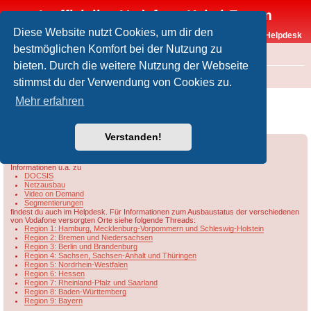
Inoffizielles Vodafone-Kabel-Forum
Diese Website nutzt Cookies, um dir den
Vodafone-Kabel-Helpdesk
bestmöglichen Komfort bei der Nutzung zu
FAQ
bieten. Durch die weitere Nutzung der Webseite
Foren-Übersicht
Rund um Vodafone / Aktuelles
Netzausbau
stimmst du der Verwendung von Cookies zu.
Übersicht & Ausbaustand der Vodafone-
Mehr erfahren
Kabelnetze in Berlin/Brandenburg
Verstanden!
Forumsregeln
Forenregeln
Informationen u.a. zu
DOCSIS
Netzausbau
Video on Demand
Segmentierungen
findest du auch im Helpdesk. Für Informationen zum Ausbaustatus der verschiedenen
von Vodafone versorgten Orte siehe folgende Threads:
Region 1: Hamburg, Mecklenburg-Vorpommern und Schleswig-Holstein
Region 2: Bremen und Niedersachsen
Region 3: Berlin und Brandenburg
Region 4: Sachsen, Sachsen-Anhalt und Thüringen
Region 5: Nordrhein-Westfalen
Region 6: Hessen
Region 7: Rheinland-Pfalz und Saarland
Region 8: Baden-Württemberg
Region 9: Bayern