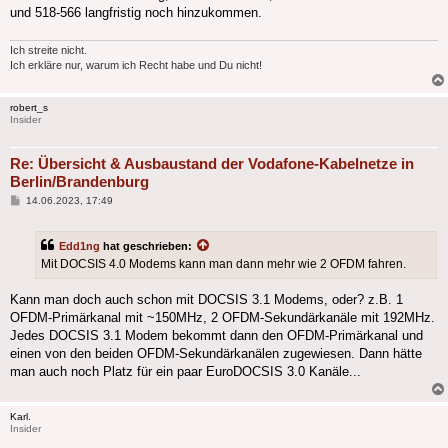
und 518-566 langfristig noch hinzukommen.
Ich streite nicht.
Ich erkläre nur, warum ich Recht habe und Du nicht!
robert_s
Insider
Re: Übersicht & Ausbaustand der Vodafone-Kabelnetze in
Berlin/Brandenburg
Beitrag
14.06.2023, 17:49
Edd1ng
hat geschrieben:
Mit DOCSIS 4.0 Modems kann man dann mehr wie 2 OFDM fahren.
Kann man doch auch schon mit DOCSIS 3.1 Modems, oder? z.B. 1
OFDM-Primärkanal mit ~150MHz, 2 OFDM-Sekundärkanäle mit 192MHz.
Jedes DOCSIS 3.1 Modem bekommt dann den OFDM-Primärkanal und
einen von den beiden OFDM-Sekundärkanälen zugewiesen. Dann hätte
man auch noch Platz für ein paar EuroDOCSIS 3.0 Kanäle...
Karl.
Insider