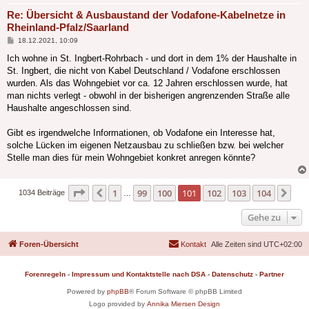
Re: Übersicht & Ausbaustand der Vodafone-Kabelnetze in
Rheinland-Pfalz/Saarland
Beitrag
18.12.2021, 10:09
Ich wohne in St. Ingbert-Rohrbach - und dort in dem 1% der Haushalte in
St. Ingbert, die nicht von Kabel Deutschland / Vodafone erschlossen
wurden. Als das Wohngebiet vor ca. 12 Jahren erschlossen wurde, hat
man nichts verlegt - obwohl in der bisherigen angrenzenden Straße alle
Haushalte angeschlossen sind.
Gibt es irgendwelche Informationen, ob Vodafone ein Interesse hat,
solche Lücken im eigenen Netzausbau zu schließen bzw. bei welcher
Stelle man dies für mein Wohngebiet konkret anregen könnte?
Seite
101
von
104
1
99
100
101
102
103
104
Vorherige
Näc
1034 Beiträge
…
Gehe zu
Foren-Übersicht
Kontakt
Alle Zeiten sind
UTC+02:00
Forenregeln
-
Impressum und Kontaktstelle nach DSA
-
Datenschutz
-
Partner
Powered by
phpBB
® Forum Software © phpBB Limited
Logo provided by
Annika Miersen Design