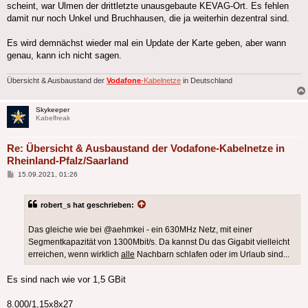
scheint, war Ulmen der drittletzte unausgebaute KEVAG-Ort. Es fehlen
damit nur noch Unkel und Bruchhausen, die ja weiterhin dezentral sind.
Es wird demnächst wieder mal ein Update der Karte geben, aber wann
genau, kann ich nicht sagen.
Übersicht & Ausbaustand der
Vodafone
-Kabelnetze
in Deutschland
Skykeeper
Kabelfreak
Re: Übersicht & Ausbaustand der Vodafone-Kabelnetze in
Rheinland-Pfalz/Saarland
Beitrag
15.09.2021, 01:26
robert_s hat geschrieben:
Das gleiche wie bei @aehmkei - ein 630MHz Netz, mit einer
Segmentkapazität von 1300Mbit/s. Da kannst Du das Gigabit vielleicht
erreichen, wenn wirklich
alle
Nachbarn schlafen oder im Urlaub sind...
Es sind nach wie vor 1,5 GBit
8.000/1,15x8x27