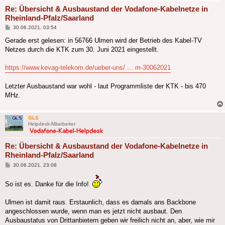
Re: Übersicht & Ausbaustand der Vodafone-Kabelnetze in
Rheinland-Pfalz/Saarland
Beitrag
30.06.2021, 03:54
Gerade erst gelesen: in 56766 Ulmen wird der Betrieb des Kabel-TV
Netzes durch die KTK zum 30. Juni 2021 eingestellt.
https://www.kevag-telekom.de/ueber-uns/ ... m-30062021
Letzter Ausbaustand war wohl - laut Programmliste der KTK - bis 470
MHz.
GLS
Helpdesk-Mitarbeiter
Re: Übersicht & Ausbaustand der Vodafone-Kabelnetze in
Rheinland-Pfalz/Saarland
Beitrag
30.06.2021, 23:08
So ist es. Danke für die Info!
Ulmen ist damit raus. Erstaunlich, dass es damals ans Backbone
angeschlossen wurde, wenn man es jetzt nicht ausbaut. Den
Ausbaustatus von Drittanbietern geben wir freilich nicht an, aber, wie mir