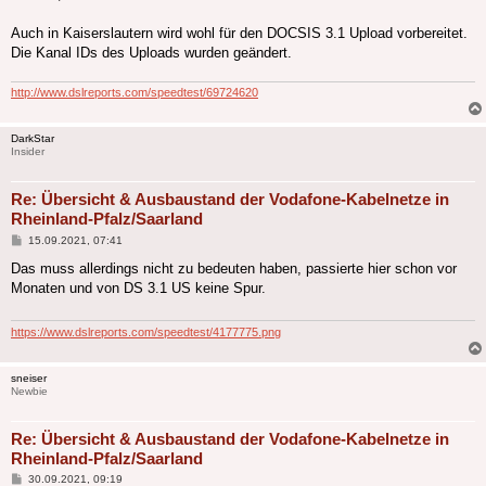
Auch in Kaiserslautern wird wohl für den DOCSIS 3.1 Upload vorbereitet.
Die Kanal IDs des Uploads wurden geändert.
http://www.dslreports.com/speedtest/69724620
DarkStar
Insider
Re: Übersicht & Ausbaustand der Vodafone-Kabelnetze in
Rheinland-Pfalz/Saarland
Beitrag
15.09.2021, 07:41
Das muss allerdings nicht zu bedeuten haben, passierte hier schon vor
Monaten und von DS 3.1 US keine Spur.
https://www.dslreports.com/speedtest/4177775.png
sneiser
Newbie
Re: Übersicht & Ausbaustand der Vodafone-Kabelnetze in
Rheinland-Pfalz/Saarland
Beitrag
30.09.2021, 09:19