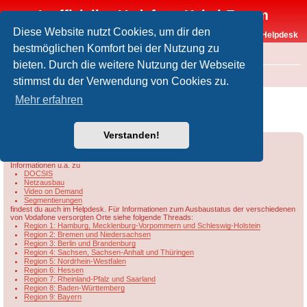
Inoffizielles Vodafone-Kabel-Forum
Diese Website nutzt Cookies, um dir den
Vodafone-Kabel-Helpdesk
bestmöglichen Komfort bei der Nutzung zu
FAQ
bieten. Durch die weitere Nutzung der Webseite
Foren-Übersicht
Rund um Vodafone / Aktuelles
Netzausbau
stimmst du der Verwendung von Cookies zu.
Übersicht & Ausbaustand der Vodafone-
Mehr erfahren
Kabelnetze in Rheinland-Pfalz/Saarland
Verstanden!
Forumsregeln
Forenregeln
Informationen u.a. zu
DOCSIS
Netzausbau
Video on Demand
Segmentierungen
findest du auch im Helpdesk. Für Informationen zum Ausbaustatus der verschiedenen
von Vodafone versorgten Orte siehe folgende Threads:
Region 1: Hamburg, Mecklenburg-Vorpommern und Schleswig-Holstein
Region 2: Bremen und Niedersachsen
Region 3: Berlin und Brandenburg
Region 4: Sachsen, Sachsen-Anhalt und Thüringen
Region 5: Nordrhein-Westfalen
Region 6: Hessen
Region 7: Rheinland-Pfalz und Saarland
Region 8: Baden-Württemberg
Region 9: Bayern