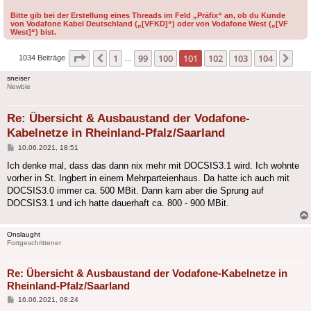
Bitte gib bei der Erstellung eines Threads im Feld „Präfix“ an, ob du Kunde
von Vodafone Kabel Deutschland („[VFKD]“) oder von Vodafone West („[VF
West]“) bist.
Seite
101
von
104
1
99
100
101
102
103
104
Vorherige
Näc
1034 Beiträge
…
sneiser
Newbie
Re: Übersicht & Ausbaustand der Vodafone-
Kabelnetze in Rheinland-Pfalz/Saarland
Beitrag
10.06.2021, 18:51
Ich denke mal, dass das dann nix mehr mit DOCSIS3.1 wird. Ich wohnte
vorher in St. Ingbert in einem Mehrparteienhaus. Da hatte ich auch mit
DOCSIS3.0 immer ca. 500 MBit. Dann kam aber die Sprung auf
DOCSIS3.1 und ich hatte dauerhaft ca. 800 - 900 MBit.
Onslaught
Fortgeschrittener
Re: Übersicht & Ausbaustand der Vodafone-Kabelnetze in
Rheinland-Pfalz/Saarland
Beitrag
16.06.2021, 08:24