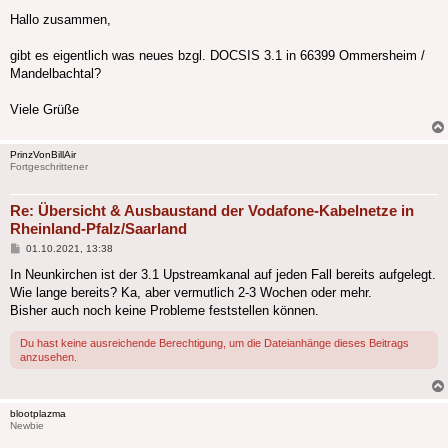
Hallo zusammen,
gibt es eigentlich was neues bzgl. DOCSIS 3.1 in 66399 Ommersheim /
Mandelbachtal?
Viele Grüße
PrinzVonBillAir
Fortgeschrittener
Re: Übersicht & Ausbaustand der Vodafone-Kabelnetze in
Rheinland-Pfalz/Saarland
Beitrag
01.10.2021, 13:38
In Neunkirchen ist der 3.1 Upstreamkanal auf jeden Fall bereits aufgelegt.
Wie lange bereits? Ka, aber vermutlich 2-3 Wochen oder mehr.
Bisher auch noch keine Probleme feststellen können.
Du hast keine ausreichende Berechtigung, um die Dateianhänge dieses Beitrags
anzusehen.
blootplazma
Newbie