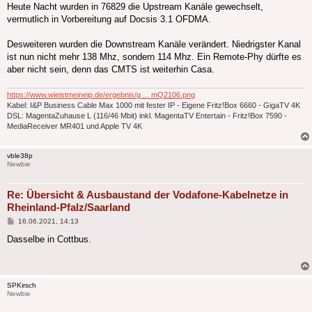
Heute Nacht wurden in 76829 die Upstream Kanäle gewechselt,
vermutlich in Vorbereitung auf Docsis 3.1 OFDMA.
Desweiteren wurden die Downstream Kanäle verändert. Niedrigster Kanal
ist nun nicht mehr 138 Mhz, sondern 114 Mhz. Ein Remote-Phy dürfte es
aber nicht sein, denn das CMTS ist weiterhin Casa.
https://www.wieistmeineip.de/ergebnis/g ... mQ2106.png
Kabel: I&P Business Cable Max 1000 mit fester IP - Eigene Fritz!Box 6660 - GigaTV 4K
DSL: MagentaZuhause L (116/46 Mbit) inkl. MagentaTV Entertain - Fritz!Box 7590 -
MediaReceiver MR401 und Apple TV 4K
vble38p
Newbie
Re: Übersicht & Ausbaustand der Vodafone-Kabelnetze in
Rheinland-Pfalz/Saarland
Beitrag
16.06.2021, 14:13
Dasselbe in Cottbus.
SPKirsch
Newbie