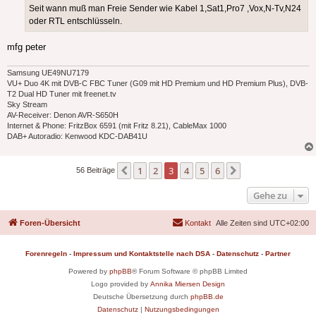
Seit wann muß man Freie Sender wie Kabel 1,Sat1,Pro7 ,Vox,N-Tv,N24
oder RTL entschlüsseln.
mfg peter
Samsung UE49NU7179
VU+ Duo 4K mit DVB-C FBC Tuner (G09 mit HD Premium und HD Premium Plus), DVB-
T2 Dual HD Tuner mit freenet.tv
Sky Stream
AV-Receiver: Denon AVR-S650H
Internet & Phone: FritzBox 6591 (mit Fritz 8.21), CableMax 1000
DAB+ Autoradio: Kenwood KDC-DAB41U
1
2
3
4
5
6
Vorherige
Nächste
56 Beiträge
Gehe zu
Foren-Übersicht
Kontakt
Alle Zeiten sind
UTC+02:00
Forenregeln
-
Impressum und Kontaktstelle nach DSA
-
Datenschutz
-
Partner
Powered by
phpBB
® Forum Software © phpBB Limited
Logo provided by
Annika Miersen Design
Deutsche Übersetzung durch
phpBB.de
Datenschutz
|
Nutzungsbedingungen