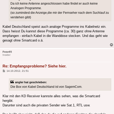
Da ich keine Antenne angeschlossen habe findet er auch keine
Analogen Programme.
(so zumindest die Anzeige,die mir der Fernseher nach dem Suchlauf zu
verstehen gibt)
Kabel Deutschland speist auch analoge Programme ins Kabelnetz ein.
Dass heisst Du kannst diese Programme (ca. 30) ganz ohne Antenne
empfangen - einfach Kabel in die Wanddose stecken. Und das geht wie
gesagt ohne Smartcard o.ä.
Peter65
Insider
Re: Empfangsprobleme? Siehe hier.
Beitrag
14.10.2012, 21:51
angler hat geschrieben:
Die Box von Kabel Deutschland ist von SagemCom.
Klar mit den KD Receiver kannste alles sehen, was die Smartcard
hergibt.
Darunter sind auch die privaten Sender wie Sat.1, RTL usw.