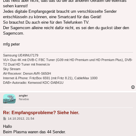
Das heißt aber nicht, daß das du die auf anderen Geräten die ebenfals
sehen kannst!
Jedes digitale Empfangsgerät braucht um verschlüsselte Sender
entschlüsseln zu können, eine Smartcard für das Gerät!
So brauchst Du auch eine für den Telefunken TV.
Der Sagemcom alleine reicht dafür nicht, es sei den du guckst über den
Sagemcom.
mfg peter
Samsung UE49NU7179
VU+ Duo 4K mit DVB-C FBC Tuner (G09 mit HD Premium und HD Premium Plus), DVB-
T2 Dual HD Tuner mit freenet.tv
Sky Stream
AV-Receiver: Denon AVR-S650H
Internet & Phone: FritzBox 6591 (mit Fritz 8.21), CableMax 1000
DAB+ Autoradio: Kenwood KDC-DAB41U
angler
Newbie
Re: Empfangsprobleme? Siehe hier.
Beitrag
14.10.2012, 21:54
Hallo
Beim Plasma waren das 44 Sender.