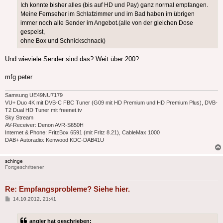
Ich konnte bisher alles (bis auf HD und Pay) ganz normal empfangen.
Meine Fernseher im Schlafzimmer und im Bad haben im übrigen
immer noch alle Sender im Angebot.(alle von der gleichen Dose
gespeist,
ohne Box und Schnickschnack)
Und wieviele Sender sind das? Weit über 200?
mfg peter
Samsung UE49NU7179
VU+ Duo 4K mit DVB-C FBC Tuner (G09 mit HD Premium und HD Premium Plus), DVB-
T2 Dual HD Tuner mit freenet.tv
Sky Stream
AV-Receiver: Denon AVR-S650H
Internet & Phone: FritzBox 6591 (mit Fritz 8.21), CableMax 1000
DAB+ Autoradio: Kenwood KDC-DAB41U
schinge
Fortgeschrittener
Re: Empfangsprobleme? Siehe hier.
Beitrag
14.10.2012, 21:41
angler hat geschrieben: