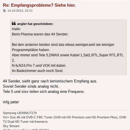
Re: Empfangsprobleme? Siehe hier.
Beitrag
14.10.2012, 22:11
angler hat geschrieben:
Hallo
Beim Plasma waren das 44 Sender.
Bei den anderen beiden sind das etwas weniger,weil sie weniger
Programmplätze haben.
Aber immer sind Tele 5,DMAX sowie Kabel 1,Sat1,RTL,Super RTL,RTL
2,
N-tv,N24,Pro 7 und VOX mit dabei.
Im Badezimmer auch noch Sixxt.
44 Sender, sieht ganz nach terristrischem Empfang aus.
Soviel Sender sinds analog nicht.
Tele 5 und sixx teilen sich analog eine Frequenz.
mfg peter
Samsung UE49NU7179
VU+ Duo 4K mit DVB-C FBC Tuner (G09 mit HD Premium und HD Premium Plus), DVB-
T2 Dual HD Tuner mit freenet.tv
Sky Stream