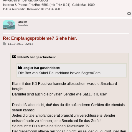
AV-Receiver: Denon AVR-S650H
Internet & Phone: FritzBox 6591 (mit Fritz 8.21), CableMax 1000
DAB+ Autoradio: Kenwood KDC-DAB41U
angler
Newbie
Re: Empfangsprobleme? Siehe hier.
Beitrag
14.10.2012, 22:13
Peter65 hat geschrieben:
angler hat geschrieben:
Die Box von Kabel Deutschland ist von SagemCom.
Klar mit den KD Receiver kannste alles sehen, was die Smartcard
hergibt.
Darunter sind auch die privaten Sender wie Sat.1, RTL usw.
Das heißt aber nicht, daß das du die auf anderen Geräten die ebenfals
sehen kannst!
Jedes digitale Empfangsgerät braucht um verschlüsselte Sender
entschlüsseln zu können, eine Smartcard für das Gerät!
So brauchst Du auch eine für den Telefunken TV.
Der Sagemcom alleine reicht dafür nicht, es sei den du guckst über den