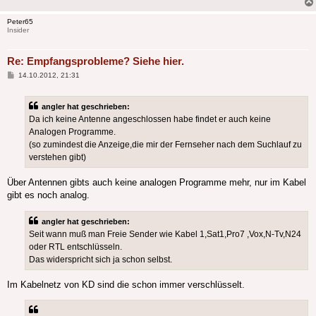
Peter65
Insider
Re: Empfangsprobleme? Siehe hier.
Beitrag
14.10.2012, 21:31
angler hat geschrieben:
Da ich keine Antenne angeschlossen habe findet er auch keine
Analogen Programme.
(so zumindest die Anzeige,die mir der Fernseher nach dem Suchlauf zu
verstehen gibt)
Über Antennen gibts auch keine analogen Programme mehr, nur im Kabel
gibt es noch analog.
angler hat geschrieben:
Seit wann muß man Freie Sender wie Kabel 1,Sat1,Pro7 ,Vox,N-Tv,N24
oder RTL entschlüsseln.
Das widerspricht sich ja schon selbst.
Im Kabelnetz von KD sind die schon immer verschlüsselt.