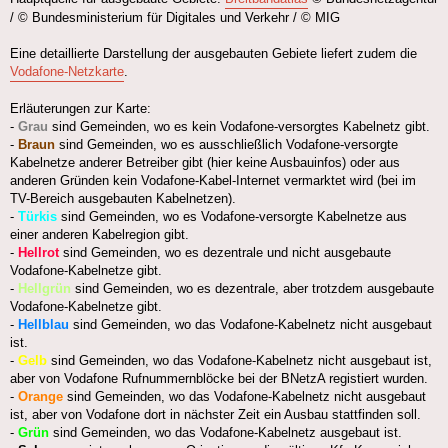
/ © Bundesministerium für Digitales und Verkehr / © MIG
Eine detaillierte Darstellung der ausgebauten Gebiete liefert zudem die
Vodafone-Netzkarte
.
Erläuterungen zur Karte:
-
Grau
sind Gemeinden, wo es kein Vodafone-versorgtes Kabelnetz gibt.
-
Braun
sind Gemeinden, wo es ausschließlich Vodafone-versorgte
Kabelnetze anderer Betreiber gibt (hier keine Ausbauinfos) oder aus
anderen Gründen kein Vodafone-Kabel-Internet vermarktet wird (bei im
TV-Bereich ausgebauten Kabelnetzen).
-
Türkis
sind Gemeinden, wo es Vodafone-versorgte Kabelnetze aus
einer anderen Kabelregion gibt.
-
Hellrot
sind Gemeinden, wo es dezentrale und nicht ausgebaute
Vodafone-Kabelnetze gibt.
-
Hellgrün
sind Gemeinden, wo es dezentrale, aber trotzdem ausgebaute
Vodafone-Kabelnetze gibt.
-
Hellblau
sind Gemeinden, wo das Vodafone-Kabelnetz nicht ausgebaut
ist.
-
Gelb
sind Gemeinden, wo das Vodafone-Kabelnetz nicht ausgebaut ist,
aber von Vodafone Rufnummernblöcke bei der BNetzA registiert wurden.
-
Orange
sind Gemeinden, wo das Vodafone-Kabelnetz nicht ausgebaut
ist, aber von Vodafone dort in nächster Zeit ein Ausbau stattfinden soll.
-
Grün
sind Gemeinden, wo das Vodafone-Kabelnetz ausgebaut ist.