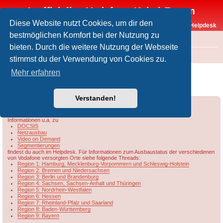
Inoffizielles Vodafone-Kabel-Forum
Diese Website nutzt Cookies, um dir den
Vodafone-Kabel-Helpdesk
bestmöglichen Komfort bei der Nutzung zu
FAQ
bieten. Durch die weitere Nutzung der Webseite
Foren-Übersicht
Rund um Vodafone / Aktuelles
Netzausbau
stimmst du der Verwendung von Cookies zu.
Übersicht & Ausbaustand der Vodafone-
Mehr erfahren
Kabelnetze in Hessen
Verstanden!
Forumsregeln
Forenregeln
Informationen u.a. zu
DOCSIS
Netzausbau
Video on Demand
Segmentierungen
findest du auch im Helpdesk. Für Informationen zum Ausbaustatus der verschiedenen
von Vodafone versorgten Orte siehe folgende Threads:
Region 1: Hamburg, Mecklenburg-Vorpommern und Schleswig-Holstein
Region 2: Bremen und Niedersachsen
Region 3: Berlin und Brandenburg
Region 4: Sachsen, Sachsen-Anhalt und Thüringen
Region 5: Nordrhein-Westfalen
Region 6: Hessen
Region 7: Rheinland-Pfalz und Saarland
Region 8: Baden-Württemberg
Region 9: Bayern