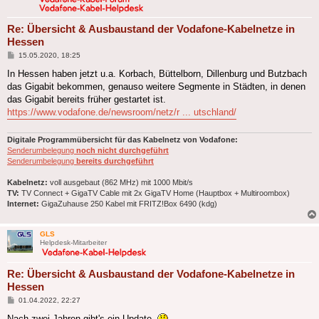
Re: Übersicht & Ausbaustand der Vodafone-Kabelnetze in
Hessen
Beitrag
15.05.2020, 18:25
In Hessen haben jetzt u.a. Korbach, Büttelborn, Dillenburg und Butzbach
das Gigabit bekommen, genauso weitere Segmente in Städten, in denen
das Gigabit bereits früher gestartet ist.
https://www.vodafone.de/newsroom/netz/r ... utschland/
Digitale Programmübersicht für das Kabelnetz von Vodafone:
Senderumbelegung
noch nicht durchgeführt
Senderumbelegung
bereits durchgeführt
Kabelnetz:
voll ausgebaut (862 MHz) mit 1000 Mbit/s
TV:
TV Connect + GigaTV Cable mit 2x GigaTV Home (Hauptbox + Multiroombox)
Internet:
GigaZuhause 250 Kabel mit FRITZ!Box 6490 (kdg)
GLS
Helpdesk-Mitarbeiter
Re: Übersicht & Ausbaustand der Vodafone-Kabelnetze in
Hessen
Beitrag
01.04.2022, 22:27
Nach zwei Jahren gibt's ein Update.