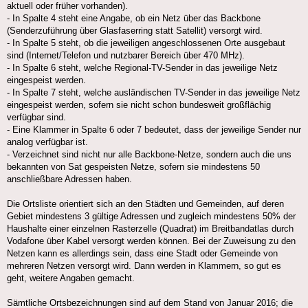
aktuell oder früher vorhanden).
- In Spalte 4 steht eine Angabe, ob ein Netz über das Backbone
(Senderzuführung über Glasfaserring statt Satellit) versorgt wird.
- In Spalte 5 steht, ob die jeweiligen angeschlossenen Orte ausgebaut
sind (Internet/Telefon und nutzbarer Bereich über 470 MHz).
- In Spalte 6 steht, welche Regional-TV-Sender in das jeweilige Netz
eingespeist werden.
- In Spalte 7 steht, welche ausländischen TV-Sender in das jeweilige Netz
eingespeist werden, sofern sie nicht schon bundesweit großflächig
verfügbar sind.
- Eine Klammer in Spalte 6 oder 7 bedeutet, dass der jeweilige Sender nur
analog verfügbar ist.
- Verzeichnet sind nicht nur alle Backbone-Netze, sondern auch die uns
bekannten von Sat gespeisten Netze, sofern sie mindestens 50
anschließbare Adressen haben.
Die Ortsliste orientiert sich an den Städten und Gemeinden, auf deren
Gebiet mindestens 3 gültige Adressen und zugleich mindestens 50% der
Haushalte einer einzelnen Rasterzelle (Quadrat) im Breitbandatlas durch
Vodafone über Kabel versorgt werden können. Bei der Zuweisung zu den
Netzen kann es allerdings sein, dass eine Stadt oder Gemeinde von
mehreren Netzen versorgt wird. Dann werden in Klammern, so gut es
geht, weitere Angaben gemacht.
Sämtliche Ortsbezeichnungen sind auf dem Stand von Januar 2016; die