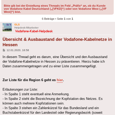
Bitte gib bei der Erstellung eines Threads im Feld „Präfix“ an, ob du Kunde
von Vodafone Kabel Deutschland („[VFKD]“) oder von Vodafone West („[VF
West]“) bist.
6 Beiträge • Seite
1
von
1
GLS
Helpdesk-Mitarbeiter
Übersicht & Ausbaustand der Vodafone-Kabelnetze in
Hessen
Beitrag
12.01.2020, 16:58
In diesem Thread geht es darum, eine Übersicht und den Ausbaustand
der Vodafone-Kabelnetze in Hessen zu präsentieren. Hierzu habe ich
Daten zusammengetragen und zu einer Liste zusammengefügt.
Zur Liste für die Region 6 geht es
hier
.
Erläuterungen zur Liste:
- In Spalte 1 steht eventuell eine Anmerkung.
- In Spalte 2 steht die Bezeichnung der Kopfstation des Netzes. Es
können auch mehrere Kopfstationen sein.
- In Spalte 3 stehen ein Zahlenkürzel für das Bundesland und ein
Buchstabenkürzel für den Landesteil oder Regierungsbezirk (soweit