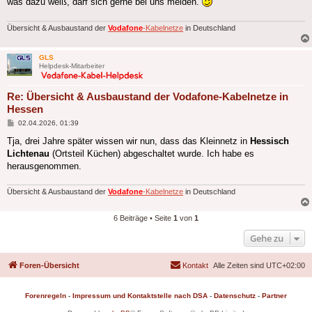
was dazu weiß, darf sich gerne bei uns melden.
Übersicht & Ausbaustand der
Vodafone
-Kabelnetze
in Deutschland
GLS
Helpdesk-Mitarbeiter
Re: Übersicht & Ausbaustand der Vodafone-Kabelnetze in
Hessen
Beitrag
02.04.2026, 01:39
Tja, drei Jahre später wissen wir nun, dass das Kleinnetz in
Hessisch
Lichtenau
(Ortsteil Küchen) abgeschaltet wurde. Ich habe es
herausgenommen.
Übersicht & Ausbaustand der
Vodafone
-Kabelnetze
in Deutschland
6 Beiträge • Seite
1
von
1
Gehe zu
Foren-Übersicht
Kontakt
Alle Zeiten sind
UTC+02:00
Forenregeln
-
Impressum und Kontaktstelle nach DSA
-
Datenschutz
-
Partner