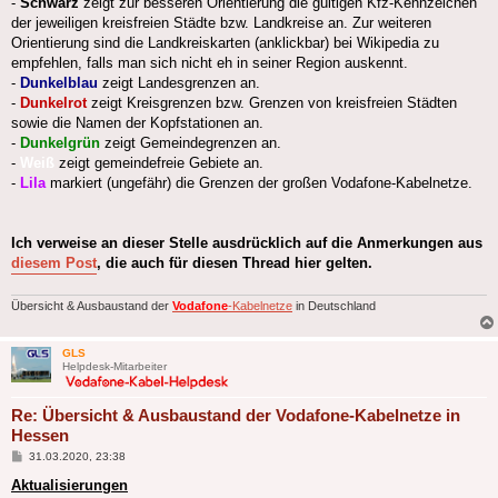
-
Schwarz
zeigt zur besseren Orientierung die gültigen Kfz-Kennzeichen
der jeweiligen kreisfreien Städte bzw. Landkreise an. Zur weiteren
Orientierung sind die Landkreiskarten (anklickbar) bei Wikipedia zu
empfehlen, falls man sich nicht eh in seiner Region auskennt.
-
Dunkelblau
zeigt Landesgrenzen an.
-
Dunkelrot
zeigt Kreisgrenzen bzw. Grenzen von kreisfreien Städten
sowie die Namen der Kopfstationen an.
-
Dunkelgrün
zeigt Gemeindegrenzen an.
-
Weiß
zeigt gemeindefreie Gebiete an.
-
Lila
markiert (ungefähr) die Grenzen der großen Vodafone-Kabelnetze.
Ich verweise an dieser Stelle ausdrücklich auf die Anmerkungen aus
diesem Post
, die auch für diesen Thread hier gelten.
Übersicht & Ausbaustand der
Vodafone
-Kabelnetze
in Deutschland
GLS
Helpdesk-Mitarbeiter
Re: Übersicht & Ausbaustand der Vodafone-Kabelnetze in
Hessen
Beitrag
31.03.2020, 23:38
Aktualisierungen