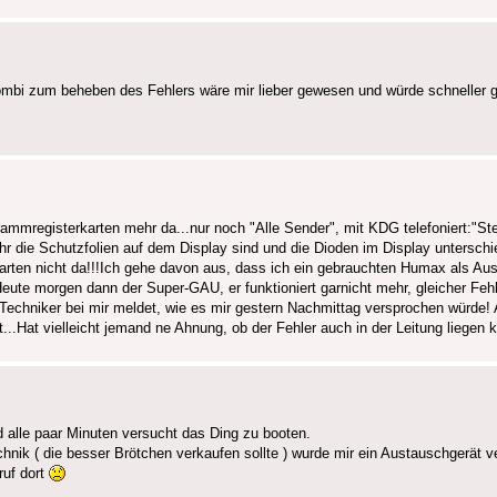
nkombi zum beheben des Fehlers wäre mir lieber gewesen und würde schneller
registerkarten mehr da...nur noch "Alle Sender", mit KDG telefoniert:"Stel
mehr die Schutzfolien auf dem Display sind und die Dioden im Display untersch
rkarten nicht da!!!Ich gehe davon aus, dass ich ein gebrauchten Humax als 
! Heute morgen dann der Super-GAU, er funktioniert garnicht mehr, gleicher Fe
echniker bei mir meldet, wie es mir gestern Nachmittag versprochen würde!
...Hat vielleicht jemand ne Ahnung, ob der Fehler auch in der Leitung liegen 
d alle paar Minuten versucht das Ding zu booten.
ik ( die besser Brötchen verkaufen sollte ) wurde mir ein Austauschgerät v
ruf dort