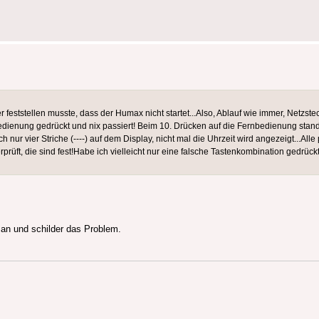
 feststellen musste, dass der Humax nicht startet...Also, Ablauf wie immer, Netzstec
edienung gedrückt und nix passiert! Beim 10. Drücken auf die Fernbedienung sta
h nur vier Striche (----) auf dem Display, nicht mal die Uhrzeit wird angezeigt...Alle
prüft, die sind fest!Habe ich vielleicht nur eine falsche Tastenkombination gedrück
an und schilder das Problem.