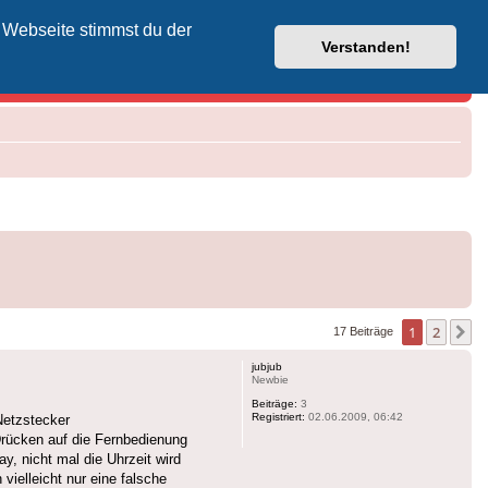
 Webseite stimmst du der
Vodafone-Kabel-Helpdesk
Verstanden!
1
2
N
17 Beiträge
jubjub
Newbie
Beiträge:
3
Registriert:
02.06.2009, 06:42
Netzstecker
Drücken auf die Fernbedienung
y, nicht mal die Uhrzeit wird
vielleicht nur eine falsche