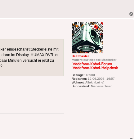
Na
ob
ker eingeschaltet(Steckerleiste mit
nd dann im Display: HUMAX DVR, er
Beatmaster
Moderator/Helpdesk-Mitarbeiter
 paar Minuten versucht er jetzt zu
t?
Beiträge:
18900
Registriert:
12.06.2008, 16:57
Wohnort:
Alfeld (Leine)
Bundesland:
Niedersachsen