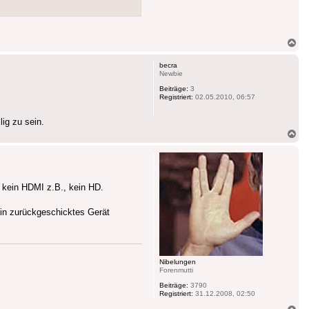
Na
ob
becra
Newbie
Beiträge:
3
Registriert:
02.05.2010, 06:57
ig zu sein.
Na
ob
, kein HDMI z.B., kein HD.
ein zurückgeschicktes Gerät
Nibelungen
Forenmutti
Beiträge:
3790
Registriert:
31.12.2008, 02:50
Na