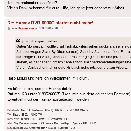
Tastenkombination gedrückt?
Vielen Dank schonmal für eure Hilfe, ich gehe jetzt genervt zur Arbeit...
Re: Humax DVR-9900C startet nicht mehr!
Beitrag
von
Beatmaster
»
02.06.2009, 09:57
jubjub hat geschrieben:
Guten Morgen, ich wollte grad Frühstücksfernsehen gucken, als ich leider
Schalter wegen StandBy-Stron sparen), Standby-Schalter auf der Fernb
lud (zeigte L 00->100), aber edr Fernseher ging nicht an und jetzt habe ic
starten, es geht aber nicht!Ich habe schon alle Steckerverbindungen über
Vielen Dank schonmal für eure Hilfe, ich gehe jetzt genervt zur Arbeit...
Hallo jubjub und herzlich Willkommen im Forum.
Es könnte sein, das der Humax defekt ist.
Ruf mal KD unter 01805266625 (14ct. min aus dem deutschen Festnetz) 
Eventuell muß der Humax ausgetauscht werden.
Kabelnetz:
Netz Hildesheim (Alfeld). 862 MHz und 1000 Mbit/s
TV:
Sharp 43 Zoll UHD-TV
Receiver:
Humax ESD-160c/VE + Festplatte 1 TB
Abo:
Sky Entertainment + Cinema + Bundesliga + Sport + HD + UHD
Kabelanschluss Comfort HD + Kabel Premium Total