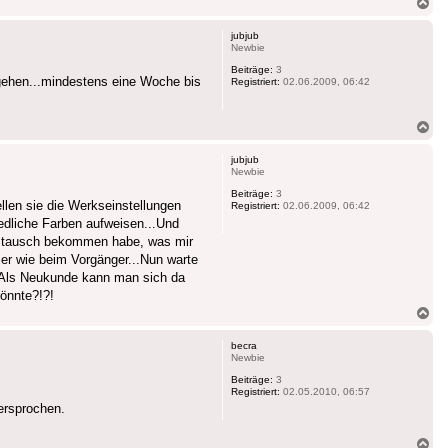
Na
ob
jubjub
Newbie
Beiträge:
3
 gehen...mindestens eine Woche bis
Registriert:
02.06.2009, 06:42
Na
ob
jubjub
Newbie
Beiträge:
3
len sie die Werkseinstellungen
Registriert:
02.06.2009, 06:42
iedliche Farben aufweisen...Und
Austausch bekommen habe, was mir
hler wie beim Vorgänger...Nun warte
 Als Neukunde kann man sich da
könnte?!?!
Na
ob
becra
Newbie
Beiträge:
3
Registriert:
02.05.2010, 06:57
ersprochen.
Na