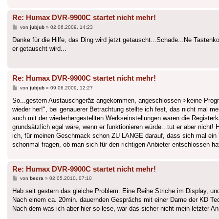
Re: Humax DVR-9900C startet nicht mehr!
Beitrag
von
jubjub
»
02.06.2009, 14:23
Danke für die Hilfe, das Ding wird jetzt getauscht...Schade...Ne Taste
er getauscht wird...
Re: Humax DVR-9900C startet nicht mehr!
Beitrag
von
jubjub
»
09.06.2009, 12:27
So...gestern Austauschgeräz angekommen, angeschlossen->keine Programm
wieder her!", bei genauerer Betrachtung stellte ich fest, das nicht mal 
auch mit der wiederhergestellten Werkseinstellungen waren die Registe
grundsätzlich egal wäre, wenn er funktionieren würde...tut er aber nicht
ich, für meinen Geschmack schon ZU LANGE darauf, dass sich mal ein T
schonmal fragen, ob man sich für den richtigen Anbieter entschlossen hat
Re: Humax DVR-9900C startet nicht mehr!
Beitrag
von
becra
»
02.05.2010, 07:10
Hab seit gestern das gleiche Problem. Eine Reihe Striche im Display, un
Nach einem ca. 20min. dauernden Gesprächs mit einer Dame der KD Techn
Nach dem was ich aber hier so lese, war das sicher nicht mein letzter An