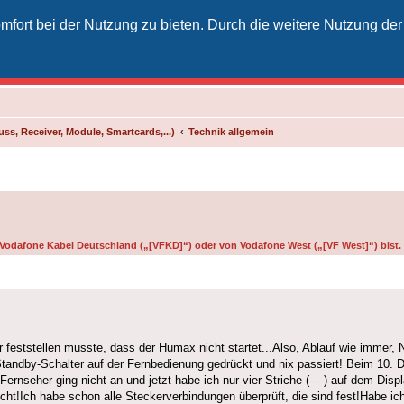
fort bei der Nutzung zu bieten. Durch die weitere Nutzung der
izielles Vodafone-Kabel-Forum
unkt für Kabelkunden von Vodafone - von Kunden für Kunden
ss, Receiver, Module, Smartcards,...)
Technik allgemein
on Vodafone Kabel Deutschland („[VFKD]“) oder von Vodafone West („[VF West]“) bist.
r feststellen musste, dass der Humax nicht startet...Also, Ablauf wie immer, 
Standby-Schalter auf der Fernbedienung gedrückt und nix passiert! Beim 10. 
nseher ging nicht an und jetzt habe ich nur vier Striche (----) auf dem Displa
icht!Ich habe schon alle Steckerverbindungen überprüft, die sind fest!Habe ich 