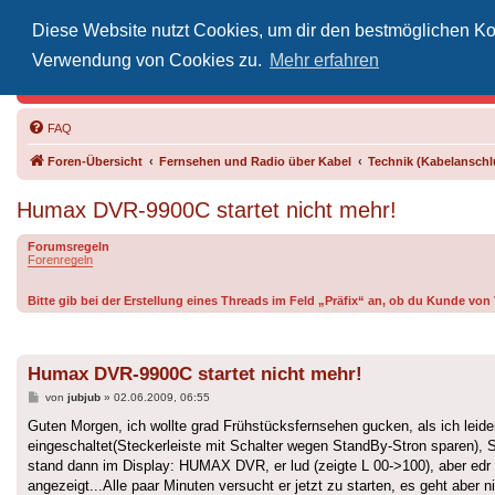
Diese Website nutzt Cookies, um dir den bestmöglichen Kom
Inoff
Verwendung von Cookies zu.
Mehr erfahren
Der Treffp
FAQ
Foren-Übersicht
Fernsehen und Radio über Kabel
Technik (Kabelanschlu
Humax DVR-9900C startet nicht mehr!
Forumsregeln
Forenregeln
Bitte gib bei der Erstellung eines Threads im Feld „Präfix“ an, ob du Kunde v
Humax DVR-9900C startet nicht mehr!
Beitrag
von
jubjub
»
02.06.2009, 06:55
Guten Morgen, ich wollte grad Frühstücksfernsehen gucken, als ich leide
eingeschaltet(Steckerleiste mit Schalter wegen StandBy-Stron sparen), 
stand dann im Display: HUMAX DVR, er lud (zeigte L 00->100), aber edr Fer
angezeigt...Alle paar Minuten versucht er jetzt zu starten, es geht aber n