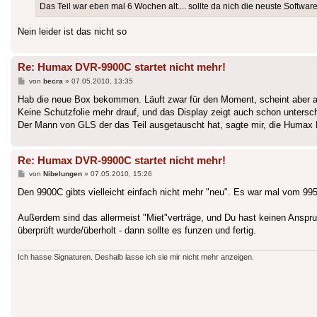
Das Teil war eben mal 6 Wochen alt.... sollte da nich die neuste Software
Nein leider ist das nicht so
Re: Humax DVR-9900C startet nicht mehr!
Beitrag
von
becra
»
07.05.2010, 13:35
Hab die neue Box bekommen. Läuft zwar für den Moment, scheint aber au
Keine Schutzfolie mehr drauf, und das Display zeigt auch schon untersch
Der Mann von GLS der das Teil ausgetauscht hat, sagte mir, die Humax Bo
Re: Humax DVR-9900C startet nicht mehr!
Beitrag
von
Nibelungen
»
07.05.2010, 15:26
Den 9900C gibts vielleicht einfach nicht mehr "neu". Es war mal vom 995
Außerdem sind das allermeist "Miet"verträge, und Du hast keinen Anspr
überprüft wurde/überholt - dann sollte es funzen und fertig.
Ich hasse Signaturen. Deshalb lasse ich sie mir nicht mehr anzeigen.