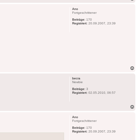
ob
Ano
Fortgeschrittener
Beiträge:
170
Registriert:
20.09.2007, 23:39
Na
ob
becra
Newbie
Beiträge:
3
Registriert:
02.05.2010, 06:57
Na
ob
Ano
Fortgeschrittener
Beiträge:
170
Registriert:
20.09.2007, 23:39