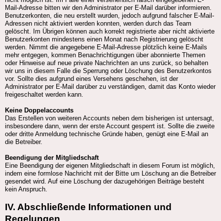
nicht möglich ist. Im Falle einer versehentlich falsch eingegebenen E-
Mail-Adresse bitten wir den Administrator per E-Mail darüber informieren.
Benutzerkonten, die neu erstellt wurden, jedoch aufgrund falscher E-Mail-
Adressen nicht aktiviert werden konnten, werden durch das Team
gelöscht. Im Übrigen können auch korrekt registrierte aber nicht aktivierte
Benutzerkonten mindestens einen Monat nach Registrierung gelöscht
werden. Nimmt die angegebene E-Mail-Adresse plötzlich keine E-Mails
mehr entgegen, kommen Benachrichtigungen über abonnierte Themen
oder Hinweise auf neue private Nachrichten an uns zurück, so behalten
wir uns in diesem Falle die Sperrung oder Löschung des Benutzerkontos
vor. Sollte dies aufgrund eines Versehens geschehen, ist der
Administrator per E-Mail darüber zu verständigen, damit das Konto wieder
freigeschaltet werden kann.
Keine Doppelaccounts
Das Erstellen von weiteren Accounts neben dem bisherigen ist untersagt,
insbesondere dann, wenn der erste Account gesperrt ist. Sollte die zweite
oder dritte Anmeldung technische Gründe haben, genügt eine E-Mail an
die Betreiber.
Beendigung der Mitgliedschaft
Eine Beendigung der eigenen Mitgliedschaft in diesem Forum ist möglich,
indem eine formlose Nachricht mit der Bitte um Löschung an die Betreiber
gesendet wird. Auf eine Löschung der dazugehörigen Beiträge besteht
kein Anspruch.
IV. Abschließende Informationen und
Regelungen