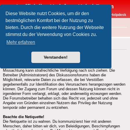
Inoffizielles Vodafone-Kabel-Forum
Diese Website nutzt Cookies, um dir den
Vodafone-Kabel-Helpdesk
bestmöglichen Komfort bei der Nutzung zu
FAQ
bieten. Durch die weitere Nutzung der Webseite
Foren-Übersicht
Forenregeln
stimmst du der Verwendung von Cookies zu.
Mehr erfahren
Forenregeln
I. Allgemeine Regeln
Verstanden!
Halte dich an die Gesetze!
Die Gesetze der Bundesrepublik Deutschland sind zu beachten.
Missachtung kann strafrechtliche Verfolgung nach sich ziehen. Die
Betreiber (Administratoren) des Diskussionsforums haben die
Möglichkeit, relevante Daten zu erfassen, die bei Verstößen
gegebenenfalls zur Identifikation des Verursachers herangezogen werden
können. Der Zugang zum Forum und dessen Nutzung können nicht in
irgendeiner Form verlangt, erklagt, oder anderweitig erzwungen werden.
Die Forumsbetreiber behalten sich das Recht vor, jederzeit und ohne
Angabe von Gründen einzelnen Nutzern das Privileg der Nutzung
temporär oder permanent zu entziehen.
Beachte die Netiquette!
Die Netiquette ist zu wahren. Du kommunizierst hier mit anderen
Menschen, daher bitten wir dich, von Beleidigungen, Beschimpfungen