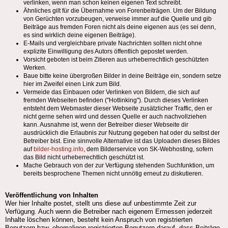
verlinken, wenn man schon keinen eigenen Text schreibt.
Ähnliches gilt für die Übernahme von Forenbeiträgen. Um der Bildung
von Gerüchten vorzubeugen, verweise immer auf die Quelle und gib
Beiträge aus fremden Foren nicht als deine eigenen aus (es sei denn,
es sind wirklich deine eigenen Beiträge).
E-Mails und vergleichbare private Nachrichten sollten nicht ohne
explizite Einwilligung des Autors öffentlich gepostet werden.
Vorsicht geboten ist beim Zitieren aus urheberrechtlich geschützten
Werken.
Baue bitte keine übergroßen Bilder in deine Beiträge ein, sondern setze
hier im Zweifel einen Link zum Bild.
Vermeide das Einbauen oder Verlinken von Bildern, die sich auf
fremden Webseiten befinden ("Hotlinking"). Durch dieses Verlinken
entsteht dem Webmaster dieser Webseite zusätzlicher Traffic, den er
nicht gerne sehen wird und dessen Quelle er auch nachvollziehen
kann. Ausnahme ist, wenn der Betreiber dieser Webseite dir
ausdrücklich die Erlaubnis zur Nutzung gegeben hat oder du selbst der
Betreiber bist. Eine sinnvolle Alternative ist das Uploaden dieses Bildes
auf
bilder-hosting.info
, dem Bilderservice von SK-Webhosting, sofern
das Bild nicht urheberrechtlich geschützt ist.
Mache Gebrauch von der zur Verfügung stehenden Suchfunktion, um
bereits besprochene Themen nicht unnötig erneut zu diskutieren.
Veröffentlichung von Inhalten
Wer hier Inhalte postet, stellt uns diese auf unbestimmte Zeit zur
Verfügung. Auch wenn die Betreiber nach eigenem Ermessen jederzeit
Inhalte löschen können, besteht kein Anspruch von registrierten