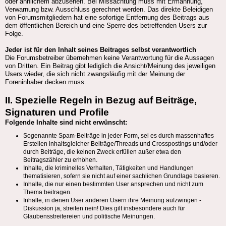
oder ähnlichem abzusehen. Bei Missachtung muss mit Ermahnung,
Verwarnung bzw. Ausschluss gerechnet werden. Das direkte Beleidigen
von Forumsmitgliedern hat eine sofortige Entfernung des Beitrags aus
dem öffentlichen Bereich und eine Sperre des betreffenden Users zur
Folge.
Jeder ist für den Inhalt seines Beitrages selbst verantwortlich
Die Forumsbetreiber übernehmen keine Verantwortung für die Aussagen
von Dritten. Ein Beitrag gibt lediglich die Ansicht/Meinung des jeweiligen
Users wieder, die sich nicht zwangsläufig mit der Meinung der
Foreninhaber decken muss.
II. Spezielle Regeln in Bezug auf Beiträge,
Signaturen und Profile
Folgende Inhalte sind nicht erwünscht:
Sogenannte Spam-Beiträge in jeder Form, sei es durch massenhaftes
Erstellen inhaltsgleicher Beiträge/Threads und Crosspostings und/oder
durch Beiträge, die keinen Zweck erfüllen außer etwa den
Beitragszähler zu erhöhen.
Inhalte, die kriminelles Verhalten, Tätigkeiten und Handlungen
thematisieren, sofern sie nicht auf einer sachlichen Grundlage basieren.
Inhalte, die nur einen bestimmten User ansprechen und nicht zum
Thema beitragen.
Inhalte, in denen User anderen Usern ihre Meinung aufzwingen -
Diskussion ja, streiten nein! Dies gilt insbesondere auch für
Glaubensstreitereien und politische Meinungen.