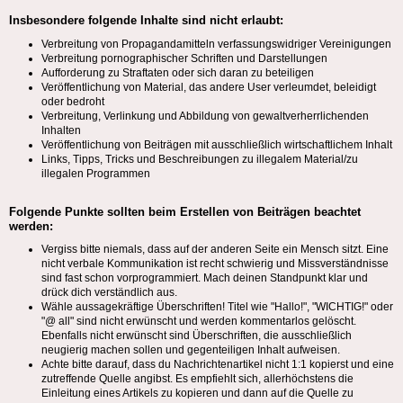
Insbesondere folgende Inhalte sind nicht erlaubt:
Verbreitung von Propagandamitteln verfassungswidriger Vereinigungen
Verbreitung pornographischer Schriften und Darstellungen
Aufforderung zu Straftaten oder sich daran zu beteiligen
Veröffentlichung von Material, das andere User verleumdet, beleidigt
oder bedroht
Verbreitung, Verlinkung und Abbildung von gewaltverherrlichenden
Inhalten
Veröffentlichung von Beiträgen mit ausschließlich wirtschaftlichem Inhalt
Links, Tipps, Tricks und Beschreibungen zu illegalem Material/zu
illegalen Programmen
Folgende Punkte sollten beim Erstellen von Beiträgen beachtet
werden:
Vergiss bitte niemals, dass auf der anderen Seite ein Mensch sitzt. Eine
nicht verbale Kommunikation ist recht schwierig und Missverständnisse
sind fast schon vorprogrammiert. Mach deinen Standpunkt klar und
drück dich verständlich aus.
Wähle aussagekräftige Überschriften! Titel wie "Hallo!", "WICHTIG!" oder
"@ all" sind nicht erwünscht und werden kommentarlos gelöscht.
Ebenfalls nicht erwünscht sind Überschriften, die ausschließlich
neugierig machen sollen und gegenteiligen Inhalt aufweisen.
Achte bitte darauf, dass du Nachrichtenartikel nicht 1:1 kopierst und eine
zutreffende Quelle angibst. Es empfiehlt sich, allerhöchstens die
Einleitung eines Artikels zu kopieren und dann auf die Quelle zu