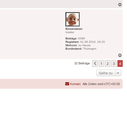
Na
ob
Besserwisser
Insider
Beiträge:
6390
Registriert:
01.08.2010, 16:15
Wohnort:
zu Hause
Bundesland:
Thüringen
Na
ob
1
2
3
4
Vorherige
32 Beiträge
Gehe zu
Kontakt
Alle Zeiten sind
UTC+02:00