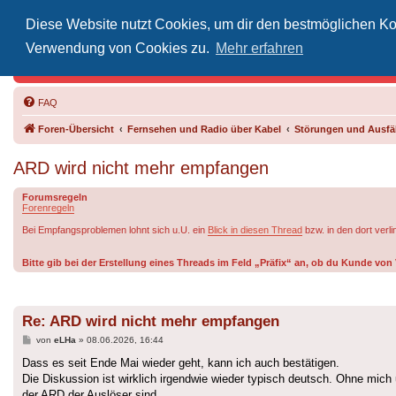
Diese Website nutzt Cookies, um dir den bestmöglichen Kom
Inoff
Verwendung von Cookies zu.
Mehr erfahren
Der Treffp
FAQ
Foren-Übersicht
Fernsehen und Radio über Kabel
Störungen und Ausfäl
ARD wird nicht mehr empfangen
Forumsregeln
Forenregeln
Bei Empfangsproblemen lohnt sich u.U. ein
Blick in diesen Thread
bzw. in den dort verl
Bitte gib bei der Erstellung eines Threads im Feld „Präfix“ an, ob du Kunde v
Re: ARD wird nicht mehr empfangen
Beitrag
von
eLHa
»
08.06.2026, 16:44
Dass es seit Ende Mai wieder geht, kann ich auch bestätigen.
Die Diskussion ist wirklich irgendwie wieder typisch deutsch. Ohne mich
der ARD der Auslöser sind.