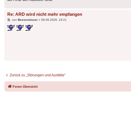
Re: ARD wird nicht mehr empfangen
Beitrag
von
Besserwisser
»
08.06.2026, 19:21
Zurück zu „Störungen und Ausfälle“
Foren-Übersicht