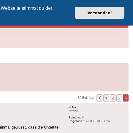
 Webseite stimmst du der
Vodafone-Kabel-Helpdesk
Verstanden!
1
2
3
4
Vorherige
32 Beiträge
eLHa
Newbie
Beiträge:
6
Registriert:
17.08.2018, 01:24
inmal gewusst, dass die Untertitel