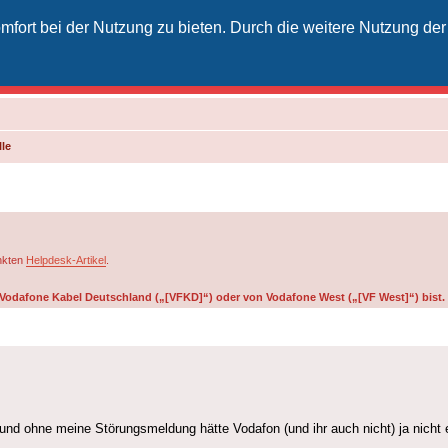
fort bei der Nutzung zu bieten. Durch die weitere Nutzung der
izielles Vodafone-Kabel-Forum
unkt für Kabelkunden von Vodafone - von Kunden für Kunden
le
inkten
Helpdesk-Artikel
.
on Vodafone Kabel Deutschland („[VFKD]“) oder von Vodafone West („[VF West]“) bist.
 und ohne meine Störungsmeldung hätte Vodafon (und ihr auch nicht) ja nicht e