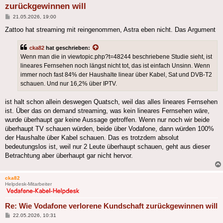
zurückgewinnen will
Beitrag
21.05.2026, 19:00
Zattoo hat streaming mit reingenommen, Astra eben nicht. Das Argument
cka82
hat geschrieben:
Wenn man die in viewtopic.php?t=48244 beschriebene Studie sieht, ist
lineares Fernsehen noch längst nicht tot, das ist einfach Unsinn. Wenn
immer noch fast 84% der Haushalte linear über Kabel, Sat und DVB-T2
schauen. Und nur 16,2% über IPTV.
ist halt schon allein deswegen Quatsch, weil das alles lineares Fernsehen
ist. Über das on demand streaming, was kein lineares Fernsehen wäre,
wurde überhaupt gar keine Aussage getroffen. Wenn nur noch wir beide
überhaupt TV schauen würden, beide über Vodafone, dann würden 100%
der Haushalte über Kabel schauen. Das es trotzdem absolut
bedeutungslos ist, weil nur 2 Leute überhaupt schauen, geht aus dieser
Betrachtung aber überhaupt gar nicht hervor.
cka82
Helpdesk-Mitarbeiter
Re: Wie Vodafone verlorene Kundschaft zurückgewinnen will
Beitrag
22.05.2026, 10:31