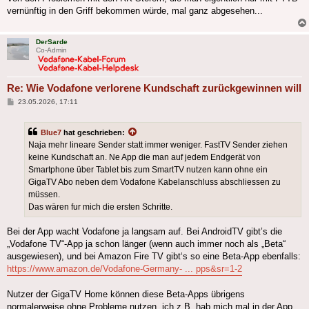
vernünftig in den Griff bekommen würde, mal ganz abgesehen...
DerSarde
Co-Admin
Re: Wie Vodafone verlorene Kundschaft zurückgewinnen will
Beitrag
23.05.2026, 17:11
Blue7
hat geschrieben:
Naja mehr lineare Sender statt immer weniger. FastTV Sender ziehen
keine Kundschaft an. Ne App die man auf jedem Endgerät von
Smartphone über Tablet bis zum SmartTV nutzen kann ohne ein
GigaTV Abo neben dem Vodafone Kabelanschluss abschliessen zu
müssen.
Das wären fur mich die ersten Schritte.
Bei der App wacht Vodafone ja langsam auf. Bei AndroidTV gibt’s die
„Vodafone TV“-App ja schon länger (wenn auch immer noch als „Beta“
ausgewiesen), und bei Amazon Fire TV gibt‘s so eine Beta-App ebenfalls:
https://www.amazon.de/Vodafone-Germany- ... pps&sr=1-2
Nutzer der GigaTV Home können diese Beta-Apps übrigens
normalerweise ohne Probleme nutzen, ich z.B. hab mich mal in der App