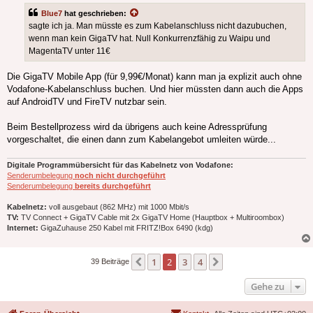
Blue7
hat geschrieben:
sagte ich ja. Man müsste es zum Kabelanschluss nicht dazubuchen,
wenn man kein GigaTV hat. Null Konkurrenzfähig zu Waipu und
MagentaTV unter 11€
Die GigaTV Mobile App (für 9,99€/Monat) kann man ja explizit auch ohne
Vodafone-Kabelanschluss buchen. Und hier müssten dann auch die Apps
auf AndroidTV und FireTV nutzbar sein.
Beim Bestellprozess wird da übrigens auch keine Adressprüfung
vorgeschaltet, die einen dann zum Kabelangebot umleiten würde...
Digitale Programmübersicht für das Kabelnetz von Vodafone:
Senderumbelegung
noch nicht durchgeführt
Senderumbelegung
bereits durchgeführt
Kabelnetz:
voll ausgebaut (862 MHz) mit 1000 Mbit/s
TV:
TV Connect + GigaTV Cable mit 2x GigaTV Home (Hauptbox + Multiroombox)
Internet:
GigaZuhause 250 Kabel mit FRITZ!Box 6490 (kdg)
1
2
3
4
Vorherige
Nächste
39 Beiträge
Gehe zu