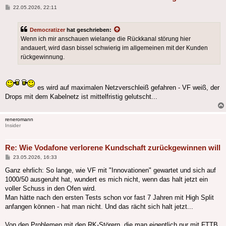
Beitrag
22.05.2026, 22:11
Democratizer
hat geschrieben:
Wenn ich mir anschauen wielange die Rückkanal störung hier
andauert, wird dasn bissel schwierig im allgemeinen mit der Kunden
rückgewinnung.
es wird auf maximalen Netzverschleiß gefahren - VF weiß, der
Drops mit dem Kabelnetz ist mittelfristig gelutscht...
reneromann
Insider
Re: Wie Vodafone verlorene Kundschaft zurückgewinnen will
Beitrag
23.05.2026, 16:33
Ganz ehrlich: So lange, wie VF mit "Innovationen" gewartet und sich auf
1000/50 ausgeruht hat, wundert es mich nicht, wenn das halt jetzt ein
voller Schuss in den Ofen wird.
Man hätte nach den ersten Tests schon vor fast 7 Jahren mit High Split
anfangen können - hat man nicht. Und das rächt sich halt jetzt...
Von den Problemen mit den RK-Störern, die man eigentlich nur mit FTTB