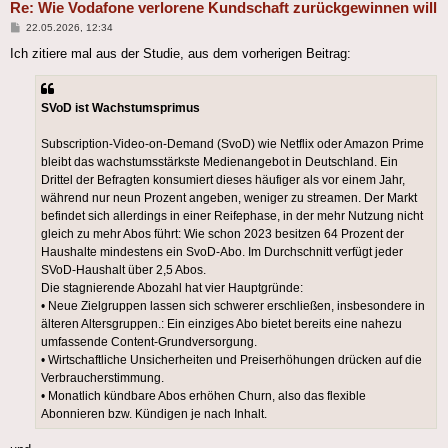
Re: Wie Vodafone verlorene Kundschaft zurückgewinnen will
Beitrag
22.05.2026, 12:34
Ich zitiere mal aus der Studie, aus dem vorherigen Beitrag:
SVoD ist Wachstumsprimus
Subscription-Video-on-Demand (SvoD) wie Netflix oder Amazon Prime
bleibt das wachstumsstärkste Medienangebot in Deutschland. Ein
Drittel der Befragten konsumiert dieses häufiger als vor einem Jahr,
während nur neun Prozent angeben, weniger zu streamen. Der Markt
befindet sich allerdings in einer Reifephase, in der mehr Nutzung nicht
gleich zu mehr Abos führt: Wie schon 2023 besitzen 64 Prozent der
Haushalte mindestens ein SvoD-Abo. Im Durchschnitt verfügt jeder
SVoD-Haushalt über 2,5 Abos.
Die stagnierende Abozahl hat vier Hauptgründe:
• Neue Zielgruppen lassen sich schwerer erschließen, insbesondere in
älteren Altersgruppen.: Ein einziges Abo bietet bereits eine nahezu
umfassende Content-Grundversorgung.
• Wirtschaftliche Unsicherheiten und Preiserhöhungen drücken auf die
Verbraucherstimmung.
• Monatlich kündbare Abos erhöhen Churn, also das flexible
Abonnieren bzw. Kündigen je nach Inhalt.