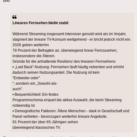
und
Lineares Fernsehen bleibt stabil
Während Streaming insgesamt intensiver genutzt wird als im Vorjahr,
stagniert der lineare TV-Konsum weitgehend - er bricht jedoch nicht ein.
2026 geben weiterhin
78 Prozent der Befragten an, überwiegend linear Fernzusehen,
insbesondere die Älteren.
Gründe für die anhaltende Resilienz des linearen Fernsehens:
• „Laid Back"-Nutzung: Fernsehen läuft häufig nebenbei und erhöht
dadurch seinen Nutzungsanteil. Die Nutzung ist kein
"Entweder-oder"
", sondern ein „Sowohl-als-
auch".
• Bequemlichkeit: Ein festes
Programmschema erspart die aktive Auswahl, die beim Streaming
notwendig ist.
• Demografische Faktoren: Ältere Menschen - stark in Gesellschaft und
Panel vertreten - bevorzugen weiterhin lineare Angebote.
91 Prozent der über 65-Jährigen sehen
überwiegend klassisches TV.