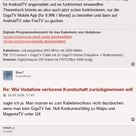
für AndroidTV angemeldet und es funktioniert einwandfrei.
Theoretisch könnte es also auch jetzt schon funktionieren, nur die
GigaTV Mobile App (für 9,99€ / Monat) zu bestellen und dann auf
AndroidTV oder FireTV zu gucken.
Digitale Programmübersicht für das Kabelnetz von Vodafone:
Senderumbelegung
noch nicht durchgeführt
Senderumbelegung
bereits durchgeführt
Kabelnetz:
voll ausgebaut (862 MHz) mit 1000 Mbit/s
TV:
TV Connect + GigaTV Cable mit 2x GigaTV Home (Hauptbox + Multiroombox)
Internet:
GigaZuhause 250 Kabel mit FRITZ!Box 6490 (kdg)
Blue7
Kabelfreak
Re: Wie Vodafone verlorene Kundschaft zurückgewinnen will
Beitrag
23.05.2026, 17:43
sagte ich ja. Man müsste es zum Kabelanschluss nicht dazubuchen,
wenn man kein GigaTV hat. Null Konkurrenzfähig zu Waipu und
MagentaTV unter 11€
robert_s
Insider