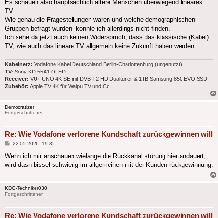
Es schauen also hauptsächlich ältere Menschen überwiegend lineares
TV.
Wie genau die Fragestellungen waren und welche demographischen
Gruppen befragt wurden, konnte ich allerdings nicht finden.
Ich sehe da jetzt auch keinen Widerspruch, dass das klassische (Kabel)
TV, wie auch das lineare TV allgemein keine Zukunft haben werden.
Kabelnetz:
Vodafone Kabel Deutschland Berlin-Charlottenburg (ungenutzt)
TV:
Sony KD-55A1 OLED
Receiver:
VU+ UNO 4K SE mit DVB-T2 HD Dualtuner & 1TB Samsung 850 EVO SSD
Zubehör:
Apple TV 4K für Waipu TV und Co.
Democratizer
Fortgeschrittener
Re: Wie Vodafone verlorene Kundschaft zurückgewinnen will
Beitrag
22.05.2026, 19:32
Wenn ich mir anschauen wielange die Rückkanal störung hier andauert,
wird dasn bissel schwierig im allgemeinen mit der Kunden rückgewinnung.
KDG-Techniker030
Fortgeschrittener
Re: Wie Vodafone verlorene Kundschaft zurückgewinnen will