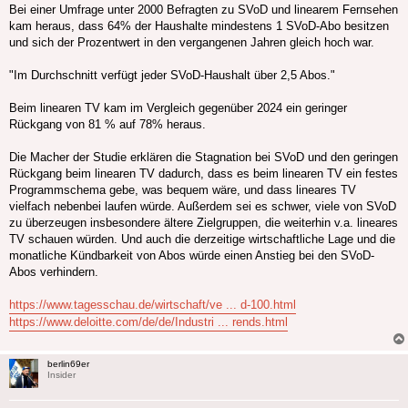
Bei einer Umfrage unter 2000 Befragten zu SVoD und linearem Fernsehen
kam heraus, dass 64% der Haushalte mindestens 1 SVoD-Abo besitzen
und sich der Prozentwert in den vergangenen Jahren gleich hoch war.
"Im Durchschnitt verfügt jeder SVoD-Haushalt über 2,5 Abos."
Beim linearen TV kam im Vergleich gegenüber 2024 ein geringer
Rückgang von 81 % auf 78% heraus.
Die Macher der Studie erklären die Stagnation bei SVoD und den geringen
Rückgang beim linearen TV dadurch, dass es beim linearen TV ein festes
Programmschema gebe, was bequem wäre, und dass lineares TV
vielfach nebenbei laufen würde. Außerdem sei es schwer, viele von SVoD
zu überzeugen insbesondere ältere Zielgruppen, die weiterhin v.a. lineares
TV schauen würden. Und auch die derzeitige wirtschaftliche Lage und die
monatliche Kündbarkeit von Abos würde einen Anstieg bei den SVoD-
Abos verhindern.
https://www.tagesschau.de/wirtschaft/ve ... d-100.html
https://www.deloitte.com/de/de/Industri ... rends.html
berlin69er
Insider