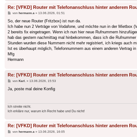
Re: [VFKD] Router mit Telefonanschluss hinter anderem Rou
Beitrag
von
hermann.a
»
13.06.2026, 01:51
So, der neue Router (Fritzbox) ist nun da.
Ich habe nun 2 Verträge von Vodafone, und möchte nun in der Mietbox (V
2 bereits fix eingetragen. Wenn ich nun hier neue Rufnummern hinzufüge
hab das gestern nachmittag mal hinbekommen, dass ich die Rufnummer aus
Stunden wurden diese Nummern nicht mehr registriert, ich kriegs auch mi
Ist es überhaupt möglich, Telefonnummern aus einem anderen Vertrag in 
Mfg
Hermann
Re: [VFKD] Router mit Telefonanschluss hinter anderem Rou
Beitrag
von
Karl.
»
13.06.2026, 15:53
Ja, poste mal deine Konfig
Ich streite nicht.
Ich erkläre nur, warum ich Recht habe und Du nicht!
Re: [VFKD] Router mit Telefonanschluss hinter anderem Rou
Beitrag
von
hermann.a
»
13.06.2026, 16:05