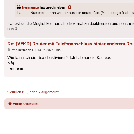
hermann.a
hat geschrieben:
Hab die Nummern dann wieder aus der neuen Box (Mietbox) gelöscht, und
Hättest du die Möglichkeit, die alte Box mal zu deaktivieren und neu z
nun 3.
Re: [VFKD] Router mit Telefonanschluss hinter anderem Rou
Beitrag
von
hermann.a
»
13.06.2026, 18:23
Wie kann ich die Box deaktivieren? Ich hab nur die Kaufbox...
Mfg
Hermann
Zurück zu „Technik allgemein“
Foren-Übersicht