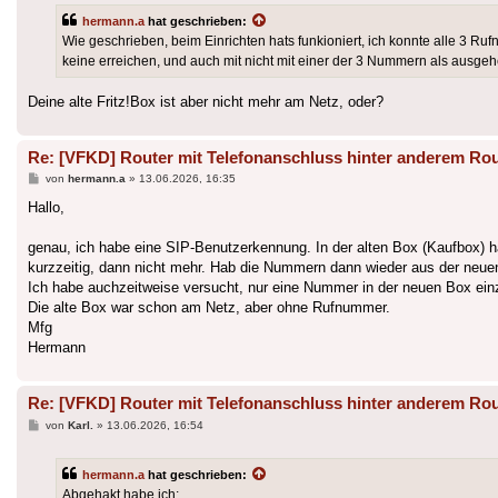
hermann.a
hat geschrieben:
Wie geschrieben, beim Einrichten hats funkioniert, ich konnte alle 3 Ru
keine erreichen, und auch mit nicht mit einer der 3 Nummern als ausg
Deine alte Fritz!Box ist aber nicht mehr am Netz, oder?
Re: [VFKD] Router mit Telefonanschluss hinter anderem Rou
Beitrag
von
hermann.a
»
13.06.2026, 16:35
Hallo,
genau, ich habe eine SIP-Benutzerkennung. In der alten Box (Kaufbox) ha
kurzzeitig, dann nicht mehr. Hab die Nummern dann wieder aus der neuen 
Ich habe auchzeitweise versucht, nur eine Nummer in der neuen Box ein
Die alte Box war schon am Netz, aber ohne Rufnummer.
Mfg
Hermann
Re: [VFKD] Router mit Telefonanschluss hinter anderem Rou
Beitrag
von
Karl.
»
13.06.2026, 16:54
hermann.a
hat geschrieben:
Abgehakt habe ich: