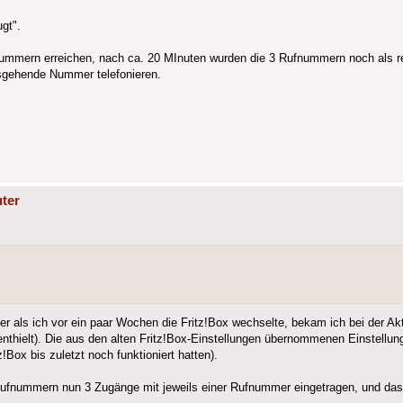
gt".
fnummern erreichen, nach ca. 20 MInuten wurden die 3 Rufnummern noch als rei
usgehende Nummer telefonieren.
ter
r als ich vor ein paar Wochen die Fritz!Box wechselte, bekam ich bei der Akt
elt). Die aus den alten Fritz!Box-Einstellungen übernommenen Einstellungen
!Box bis zuletzt noch funktioniert hatten).
Rufnummern nun 3 Zugänge mit jeweils einer Rufnummer eingetragen, und das f