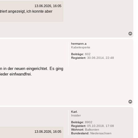
13.06.2026, 16:05
iert angezeigt, ich konnte aber
Na
ob
hermann.a
Kabelexperte
Beiträge:
602
Registriert:
30.06.2014, 22:48
 in der neuen eingerichtet. Es ging
eder einfwandfrei.
Na
ob
Karl.
Insider
Beiträge:
8902
Registriert:
05.10.2018, 17:08
Wohnort:
Balkonien
13.06.2026, 16:05
Bundesland:
Niedersachsen