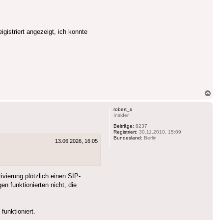
gistriert angezeigt, ich konnte
Na
ob
robert_s
Insider
Beiträge:
8237
Registriert:
30.11.2010, 15:09
Bundesland:
Berlin
13.06.2026, 16:05
ivierung plötzlich einen SIP-
 funktionierten nicht, die
unktioniert.