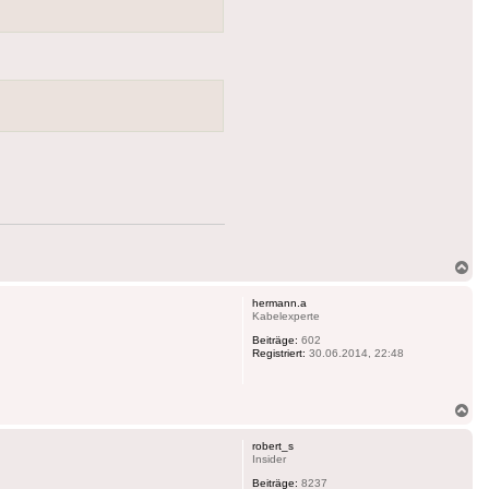
Na
ob
hermann.a
Kabelexperte
Beiträge:
602
Registriert:
30.06.2014, 22:48
Na
ob
robert_s
Insider
Beiträge:
8237