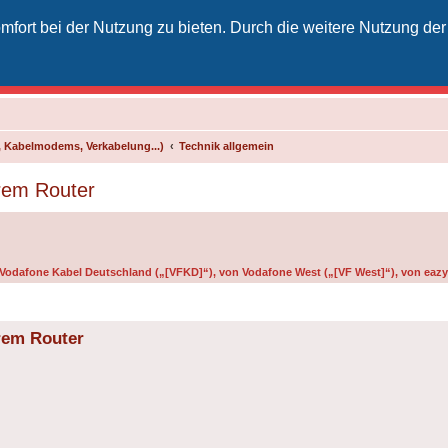
fort bei der Nutzung zu bieten. Durch die weitere Nutzung der
izielles Vodafone-Kabel-Forum
unkt für Kabelkunden von Vodafone - von Kunden für Kunden
 Kabelmodems, Verkabelung...)
Technik allgemein
erem Router
n Vodafone Kabel Deutschland („[VFKD]“), von Vodafone West („[VF West]“), von eazy 
rem Router