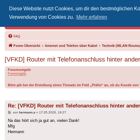
Diese Website nutzt Cookies, um dir den bestmöglichen Kom
Inoff
Verwendung von Cookies zu.
Mehr erfahren
Der Treffp
FAQ
Foren-Übersicht
Internet und Telefon über Kabel
Technik (WLAN-Router,
[VFKD] Router mit Telefonanschluss hinter and
Forumsregeln
Forenregeln
Bitte gib bei der Erstellung eines Threads im Feld „Präfix“ an, ob du Kunde vo
Re: [VFKD] Router mit Telefonanschluss hinter ande
Beitrag
von
hermann.a
»
17.05.2026, 19:27
Na das hört sich ja gut an, vielen Dank!
Mfg
Hermann