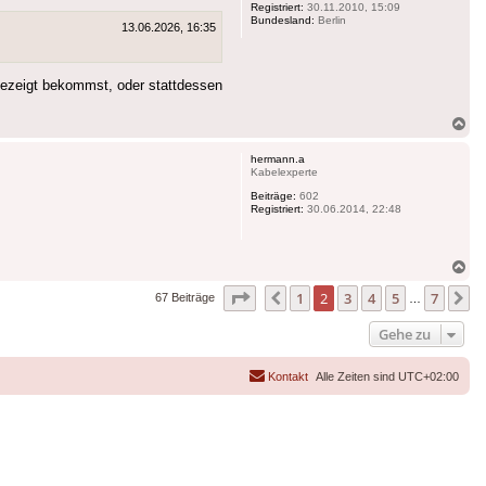
Registriert:
30.11.2010, 15:09
Bundesland:
Berlin
13.06.2026, 16:35
ngezeigt bekommst, oder stattdessen
Na
ob
hermann.a
Kabelexperte
Beiträge:
602
Registriert:
30.06.2014, 22:48
Na
ob
Seite
2
von
7
1
2
3
4
5
7
Vorherige
N
67 Beiträge
…
Gehe zu
Kontakt
Alle Zeiten sind
UTC+02:00