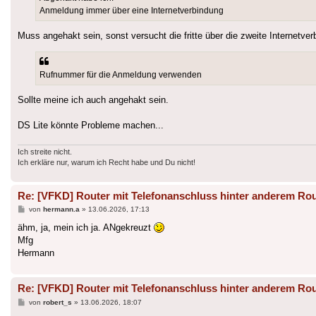
Anmeldung immer über eine Internetverbindung
Muss angehakt sein, sonst versucht die fritte über die zweite Internetv
Rufnummer für die Anmeldung verwenden
Sollte meine ich auch angehakt sein.
DS Lite könnte Probleme machen...
Ich streite nicht.
Ich erkläre nur, warum ich Recht habe und Du nicht!
Re: [VFKD] Router mit Telefonanschluss hinter anderem Rou
Beitrag
von
hermann.a
»
13.06.2026, 17:13
ähm, ja, mein ich ja. ANgekreuzt
Mfg
Hermann
Re: [VFKD] Router mit Telefonanschluss hinter anderem Rou
Beitrag
von
robert_s
»
13.06.2026, 18:07