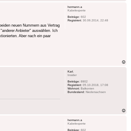
ob
hermann.a
Kabelexperte
Beiträge:
602
Registriert:
30.06.2014, 22:48
e beiden neuen Nummern aus Vertrag
"anderer Anbieter" auswählen. Ich
ionierten. Aber nach ein paar
Na
ob
Karl.
Insider
Beiträge:
8902
Registriert:
05.10.2018, 17:08
Wohnort:
Balkonien
Bundesland:
Niedersachsen
Na
ob
hermann.a
Kabelexperte
Beiträge:
602