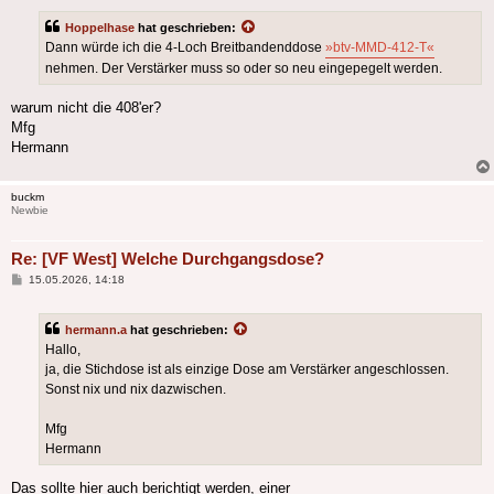
Hoppelhase
hat geschrieben:
Dann würde ich die 4-Loch Breitbandenddose
»btv-MMD-412-T«
nehmen. Der Verstärker muss so oder so neu eingepegelt werden.
warum nicht die 408'er?
Mfg
Hermann
buckm
Newbie
Re: [VF West] Welche Durchgangsdose?
Beitrag
15.05.2026, 14:18
hermann.a
hat geschrieben:
Hallo,
ja, die Stichdose ist als einzige Dose am Verstärker angeschlossen.
Sonst nix und nix dazwischen.
Mfg
Hermann
Das sollte hier auch berichtigt werden, einer