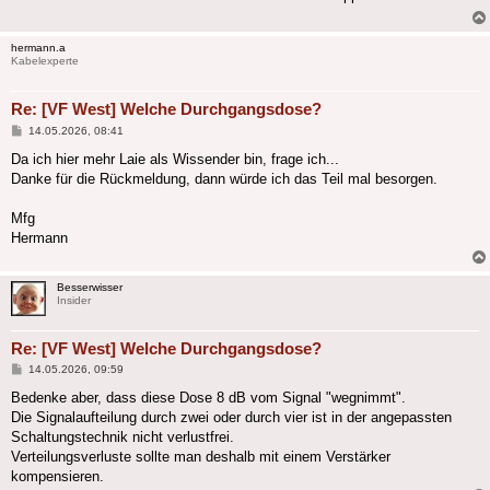
hermann.a
Kabelexperte
Re: [VF West] Welche Durchgangsdose?
Beitrag
14.05.2026, 08:41
Da ich hier mehr Laie als Wissender bin, frage ich...
Danke für die Rückmeldung, dann würde ich das Teil mal besorgen.
Mfg
Hermann
Besserwisser
Insider
Re: [VF West] Welche Durchgangsdose?
Beitrag
14.05.2026, 09:59
Bedenke aber, dass diese Dose 8 dB vom Signal "wegnimmt".
Die Signalaufteilung durch zwei oder durch vier ist in der angepassten
Schaltungstechnik nicht verlustfrei.
Verteilungsverluste sollte man deshalb mit einem Verstärker
kompensieren.