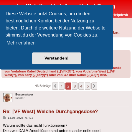
Inoffizielles Vodafone-Kabel-Forum
Diese Website nutzt Cookies, um dir den
Vodafone-Kabel-Helpdesk
bestmöglichen Komfort bei der Nutzung zu
FAQ
bieten. Durch die weitere Nutzung der Webseite
Foren-Übersicht
Internet und Telefon über Kabel
Technik (WLAN-Router, Kabelmodems, Verkabelung...)
Technik allgemein
stimmst du der Verwendung von Cookies zu.
[VF West] Welche Durchgangsdose?
Mehr erfahren
Forumsregeln
Forenregeln
Verstanden!
Bitte gib bei der Erstellung eines Threads im Feld „Präfix“ an, ob du Kunde
von Vodafone Kabel Deutschland („[VFKD]“), von Vodafone West („[VF
West]“), von eazy („[eazy]“) oder von O2 über Kabel („[O2]“) bist.
1
2
3
4
5
Vorherige
Nächste
43 Beiträge
Besserwisser
Insider
Re: [VF West] Welche Durchgangsdose?
Beitrag
14.05.2026, 07:22
Warum sollte das nicht funktionieren?
Die zwei DATA-Anschlüsse sind untereinander entkoppelt.