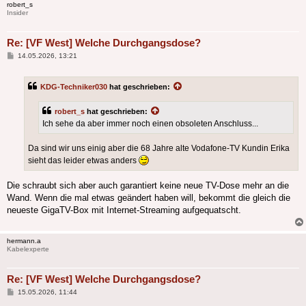
robert_s
Insider
Re: [VF West] Welche Durchgangsdose?
Beitrag
14.05.2026, 13:21
KDG-Techniker030
hat geschrieben:
robert_s
hat geschrieben:
Ich sehe da aber immer noch einen obsoleten Anschluss...
Da sind wir uns einig aber die 68 Jahre alte Vodafone-TV Kundin Erika
sieht das leider etwas anders
Die schraubt sich aber auch garantiert keine neue TV-Dose mehr an die
Wand. Wenn die mal etwas geändert haben will, bekommt die gleich die
neueste GigaTV-Box mit Internet-Streaming aufgequatscht.
hermann.a
Kabelexperte
Re: [VF West] Welche Durchgangsdose?
Beitrag
15.05.2026, 11:44