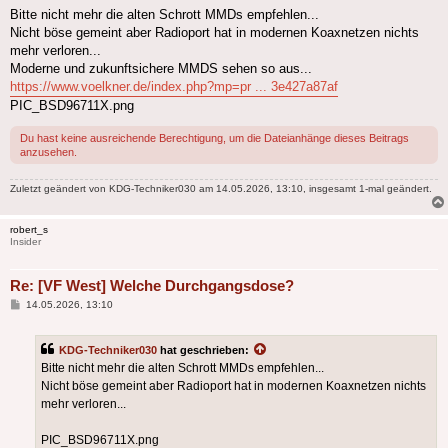
Bitte nicht mehr die alten Schrott MMDs empfehlen...
Nicht böse gemeint aber Radioport hat in modernen Koaxnetzen nichts
mehr verloren...
Moderne und zukunftsichere MMDS sehen so aus...
https://www.voelkner.de/index.php?mp=pr ... 3e427a87af
PIC_BSD96711X.png
Du hast keine ausreichende Berechtigung, um die Dateianhänge dieses Beitrags
anzusehen.
Zuletzt geändert von
KDG-Techniker030
am 14.05.2026, 13:10, insgesamt 1-mal geändert.
robert_s
Insider
Re: [VF West] Welche Durchgangsdose?
Beitrag
14.05.2026, 13:10
KDG-Techniker030
hat geschrieben:
Bitte nicht mehr die alten Schrott MMDs empfehlen...
Nicht böse gemeint aber Radioport hat in modernen Koaxnetzen nichts
mehr verloren...
PIC_BSD96711X.png