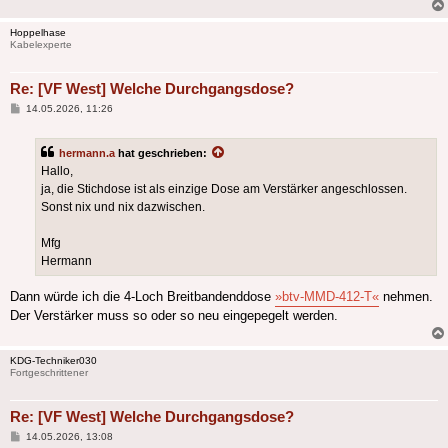
Hoppelhase
Kabelexperte
Re: [VF West] Welche Durchgangsdose?
Beitrag
14.05.2026, 11:26
hermann.a
hat geschrieben:
Hallo,
ja, die Stichdose ist als einzige Dose am Verstärker angeschlossen.
Sonst nix und nix dazwischen.
Mfg
Hermann
Dann würde ich die 4-Loch Breitbandenddose
»btv-MMD-412-T«
nehmen.
Der Verstärker muss so oder so neu eingepegelt werden.
KDG-Techniker030
Fortgeschrittener
Re: [VF West] Welche Durchgangsdose?
Beitrag
14.05.2026, 13:08