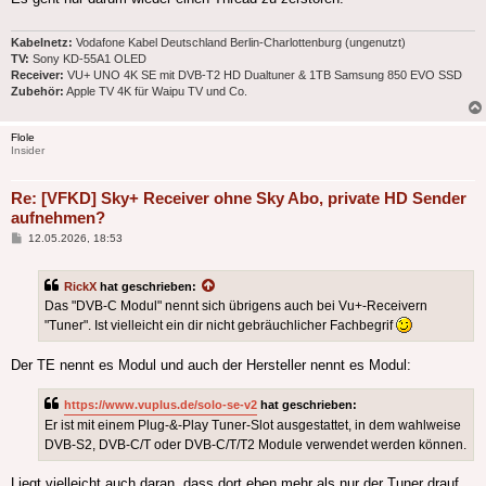
Kabelnetz:
Vodafone Kabel Deutschland Berlin-Charlottenburg (ungenutzt)
TV:
Sony KD-55A1 OLED
Receiver:
VU+ UNO 4K SE mit DVB-T2 HD Dualtuner & 1TB Samsung 850 EVO SSD
Zubehör:
Apple TV 4K für Waipu TV und Co.
Flole
Insider
Re: [VFKD] Sky+ Receiver ohne Sky Abo, private HD Sender
aufnehmen?
Beitrag
12.05.2026, 18:53
RickX
hat geschrieben:
Das "DVB-C Modul" nennt sich übrigens auch bei Vu+-Receivern
"Tuner". Ist vielleicht ein dir nicht gebräuchlicher Fachbegrif
Der TE nennt es Modul und auch der Hersteller nennt es Modul:
https://www.vuplus.de/solo-se-v2
hat geschrieben:
Er ist mit einem Plug-&-Play Tuner-Slot ausgestattet, in dem wahlweise
DVB-S2, DVB-C/T oder DVB-C/T/T2 Module verwendet werden können.
Liegt vielleicht auch daran, dass dort eben mehr als nur der Tuner drauf