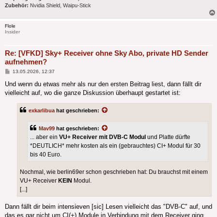
Zubehör:
Nvidia Shield, Waipu-Stick
Flole
Insider
Re: [VFKD] Sky+ Receiver ohne Sky Abo, private HD Sender
aufnehmen?
Beitrag
13.05.2026, 12:37
Und wenn du etwas mehr als nur den ersten Beitrag liest, dann fällt dir
vielleicht auf, wo die ganze Diskussion überhaupt gestartet ist:
exkarlibua
hat geschrieben:
Mav99
hat geschrieben:
... aber ein
VU+ Receiver mit DVB-C Modul
und Platte dürfte
*DEUTLICH* mehr kosten als ein (gebrauchtes) CI+ Modul für 30
bis 40 Euro.
Nochmal, wie berlin69er schon geschrieben hat: Du brauchst mit einem
VU+ Receiver
KEIN
Modul.
[...]
Dann fällt dir beim intensieven [sic] Lesen vielleicht das "DVB-C" auf, und
das es gar nicht um CI(+) Module in Verbindung mit dem Receiver ging.