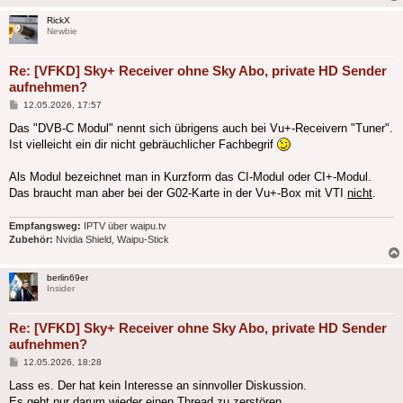
RickX
Newbie
Re: [VFKD] Sky+ Receiver ohne Sky Abo, private HD Sender
aufnehmen?
Beitrag
12.05.2026, 17:57
Das "DVB-C Modul" nennt sich übrigens auch bei Vu+-Receivern "Tuner".
Ist vielleicht ein dir nicht gebräuchlicher Fachbegrif
Als Modul bezeichnet man in Kurzform das CI-Modul oder CI+-Modul.
Das braucht man aber bei der G02-Karte in der Vu+-Box mit VTI
nicht
.
Empfangsweg:
IPTV über waipu.tv
Zubehör:
Nvidia Shield, Waipu-Stick
berlin69er
Insider
Re: [VFKD] Sky+ Receiver ohne Sky Abo, private HD Sender
aufnehmen?
Beitrag
12.05.2026, 18:28
Lass es. Der hat kein Interesse an sinnvoller Diskussion.
Es geht nur darum wieder einen Thread zu zerstören.