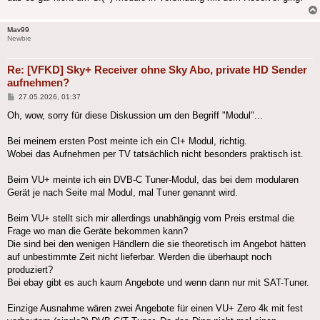
Mav99
Newbie
Re: [VFKD] Sky+ Receiver ohne Sky Abo, private HD Sender
aufnehmen?
Beitrag
27.05.2026, 01:37
Oh, wow, sorry für diese Diskussion um den Begriff "Modul"...
Bei meinem ersten Post meinte ich ein CI+ Modul, richtig.
Wobei das Aufnehmen per TV tatsächlich nicht besonders praktisch ist.
Beim VU+ meinte ich ein DVB-C Tuner-Modul, das bei dem modularen
Gerät je nach Seite mal Modul, mal Tuner genannt wird.
Beim VU+ stellt sich mir allerdings unabhängig vom Preis erstmal die
Frage wo man die Geräte bekommen kann?
Die sind bei den wenigen Händlern die sie theoretisch im Angebot hätten
auf unbestimmte Zeit nicht lieferbar. Werden die überhaupt noch
produziert?
Bei ebay gibt es auch kaum Angebote und wenn dann nur mit SAT-Tuner.
Einzige Ausnahme wären zwei Angebote für einen VU+ Zero 4k mit fest