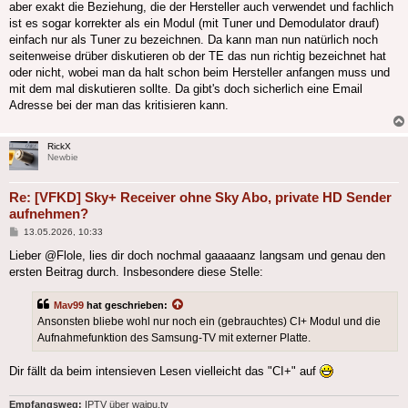
aber exakt die Beziehung, die der Hersteller auch verwendet und fachlich
ist es sogar korrekter als ein Modul (mit Tuner und Demodulator drauf)
einfach nur als Tuner zu bezeichnen. Da kann man nun natürlich noch
seitenweise drüber diskutieren ob der TE das nun richtig bezeichnet hat
oder nicht, wobei man da halt schon beim Hersteller anfangen muss und
mit dem mal diskutieren sollte. Da gibt's doch sicherlich eine Email
Adresse bei der man das kritisieren kann.
RickX
Newbie
Re: [VFKD] Sky+ Receiver ohne Sky Abo, private HD Sender
aufnehmen?
Beitrag
13.05.2026, 10:33
Lieber @Flole, lies dir doch nochmal gaaaaanz langsam und genau den
ersten Beitrag durch. Insbesondere diese Stelle:
Mav99
hat geschrieben:
Ansonsten bliebe wohl nur noch ein (gebrauchtes) CI+ Modul und die
Aufnahmefunktion des Samsung-TV mit externer Platte.
Dir fällt da beim intensieven Lesen vielleicht das "CI+" auf
Empfangsweg:
IPTV über waipu.tv