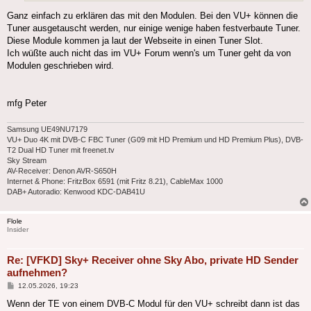
Ganz einfach zu erklären das mit den Modulen. Bei den VU+ können die
Tuner ausgetauscht werden, nur einige wenige haben festverbaute Tuner.
Diese Module kommen ja laut der Webseite in einen Tuner Slot.
Ich wüßte auch nicht das im VU+ Forum wenn's um Tuner geht da von
Modulen geschrieben wird.
mfg Peter
Samsung UE49NU7179
VU+ Duo 4K mit DVB-C FBC Tuner (G09 mit HD Premium und HD Premium Plus), DVB-
T2 Dual HD Tuner mit freenet.tv
Sky Stream
AV-Receiver: Denon AVR-S650H
Internet & Phone: FritzBox 6591 (mit Fritz 8.21), CableMax 1000
DAB+ Autoradio: Kenwood KDC-DAB41U
Flole
Insider
Re: [VFKD] Sky+ Receiver ohne Sky Abo, private HD Sender
aufnehmen?
Beitrag
12.05.2026, 19:23
Wenn der TE von einem DVB-C Modul für den VU+ schreibt dann ist das