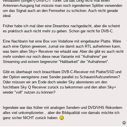
verbautem (single?) DVB-C/T Tuner. Da das Ding nicht mal einen
Antennen-Ausgang hat müsste man noch irgendeinen Splitter verwenden
um das Signal auch an den Fernseher zu schicken. Auch nicht gerade
ideal.
Früher habe ich mal über eine Dreambox nachgedacht, aber die scheint
es praktisch auch nicht mehr zu geben. Schon gar nicht für DVB-C.
Eine Nachbarin hat eine Box von Vodafone mit eingebauter Platte. Wäre
auch eine Option gewesen, zumal sie damit auch RTL aufnehmen kann,
was beim alten Sky+ Receiver nie erlaubt war. Aber die gibt es auch nicht
mehr sondern nur noch diese neue Variante mit "Aufnahme" per
Streaming und extrem begrenzter "Haltbarkeit" der "Aufnahmen".
Gibt es überhaupt noch brauchbare DVB-C-Receiver mit Platte/SSD und
der Option wenigstens zwei Sender parallel zu Schauen/Aufzunehmen?
Oder müssen wir am Ende doch wieder Sky abonnieren um den
furchtbare Sky Q Receiver zurück zu bekommen und den alten Sky+
wieder "voll" nutzen zu können?
Irgendwie war das früher mit analogen Sendern und DVD/VHS Rekordern
alles viel unkomplizierter... aber die Bildqualität von damals möchte ich
ganz sicher NICHT zurück haben.