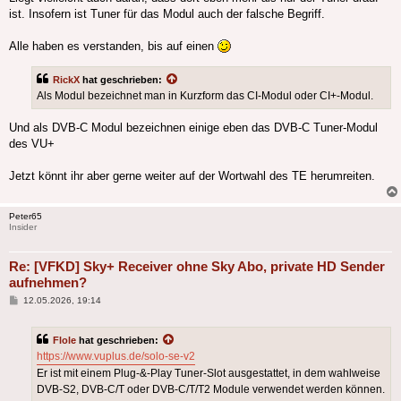
ist. Insofern ist Tuner für das Modul auch der falsche Begriff.
Alle haben es verstanden, bis auf einen
RickX
hat geschrieben:
Als Modul bezeichnet man in Kurzform das CI-Modul oder CI+-Modul.
Und als DVB-C Modul bezeichnen einige eben das DVB-C Tuner-Modul
des VU+
Jetzt könnt ihr aber gerne weiter auf der Wortwahl des TE herumreiten.
Peter65
Insider
Re: [VFKD] Sky+ Receiver ohne Sky Abo, private HD Sender
aufnehmen?
Beitrag
12.05.2026, 19:14
Flole
hat geschrieben:
https://www.vuplus.de/solo-se-v2
Er ist mit einem Plug-&-Play Tuner-Slot ausgestattet, in dem wahlweise
DVB-S2, DVB-C/T oder DVB-C/T/T2 Module verwendet werden können.