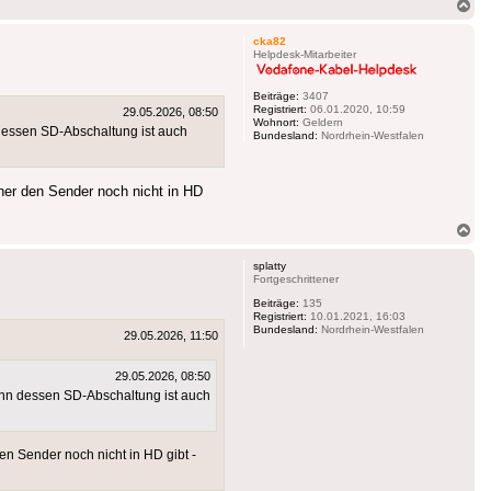
Na
ob
cka82
Helpdesk-Mitarbeiter
Beiträge:
3407
Registriert:
06.01.2020, 10:59
29.05.2026, 08:50
Wohnort:
Geldern
dessen SD-Abschaltung ist auch
Bundesland:
Nordrhein-Westfalen
sher den Sender noch nicht in HD
Na
ob
splatty
Fortgeschrittener
Beiträge:
135
Registriert:
10.01.2021, 16:03
Bundesland:
Nordrhein-Westfalen
29.05.2026, 11:50
29.05.2026, 08:50
nn dessen SD-Abschaltung ist auch
den Sender noch nicht in HD gibt -