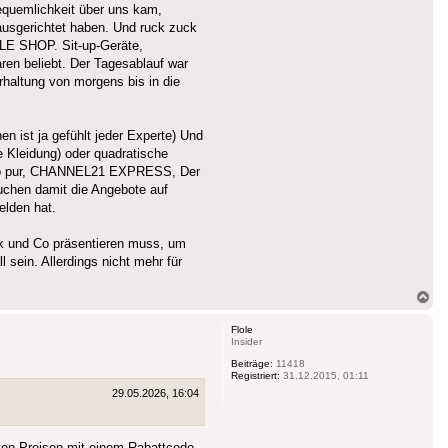
equemlichkeit über uns kam,
ausgerichtet haben. Und ruck zuck
ELE SHOP. Sit-up-Geräte,
ren beliebt. Der Tagesablauf war
rhaltung von morgens bis in die
 ist ja gefühlt jeder Experte) Und
 Kleidung) oder quadratische
welo pur, CHANNEL21 EXPRESS, Der
uchen damit die Angebote auf
elden hat.
ok und Co präsentieren muss, um
sein. Allerdings nicht mehr für
Na
ob
Flole
Insider
Beiträge:
11418
Registriert:
31.12.2015, 01:11
29.05.2026, 16:04
rten Preisen mit einem Rabattcode