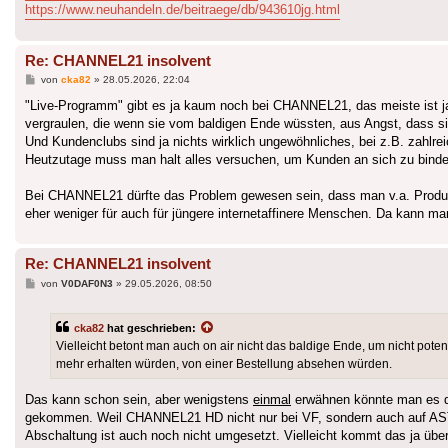
https://www.neuhandeln.de/beitraege/db/943610jg.html
Re: CHANNEL21 insolvent
Beitrag
von
cka82
»
28.05.2026, 22:04
"Live-Programm" gibt es ja kaum noch bei CHANNEL21, das meiste ist ja 
vergraulen, die wenn sie vom baldigen Ende wüssten, aus Angst, dass sie
Und Kundenclubs sind ja nichts wirklich ungewöhnliches, bei z.B. zahlre
Heutzutage muss man halt alles versuchen, um Kunden an sich zu binde
Bei CHANNEL21 dürfte das Problem gewesen sein, dass man v.a. Produkte e
eher weniger für auch für jüngere internetaffinere Menschen. Da kann m
Re: CHANNEL21 insolvent
Beitrag
von
V0DAF0N3
»
29.05.2026, 08:50
cka82
hat geschrieben:
Vielleicht betont man auch on air nicht das baldige Ende, um nicht pote
mehr erhalten würden, von einer Bestellung absehen würden.
Das kann schon sein, aber wenigstens
einmal
erwähnen könnte man es de
gekommen. Weil CHANNEL21 HD nicht nur bei VF, sondern auch auf AST
Abschaltung ist auch noch nicht umgesetzt. Vielleicht kommt das ja üb