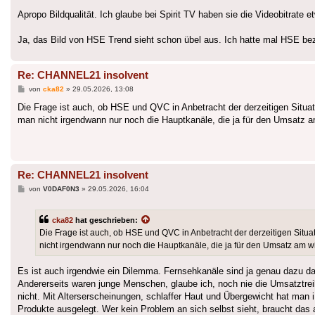
Apropo Bildqualität. Ich glaube bei Spirit TV haben sie die Videobitrate 
Ja, das Bild von HSE Trend sieht schon übel aus. Ich hatte mal HSE bezü
Re: CHANNEL21 insolvent
Beitrag
von
cka82
»
29.05.2026, 13:08
Die Frage ist auch, ob HSE und QVC in Anbetracht der derzeitigen Situa
man nicht irgendwann nur noch die Hauptkanäle, die ja für den Umsatz am 
Re: CHANNEL21 insolvent
Beitrag
von
V0DAF0N3
»
29.05.2026, 16:04
cka82
hat geschrieben:
Die Frage ist auch, ob HSE und QVC in Anbetracht der derzeitigen Situ
nicht irgendwann nur noch die Hauptkanäle, die ja für den Umsatz am wich
Es ist auch irgendwie ein Dilemma. Fernsehkanäle sind ja genau dazu da
Andererseits waren junge Menschen, glaube ich, noch nie die Umsatztrei
nicht. Mit Alterserscheinungen, schlaffer Haut und Übergewicht hat man 
Produkte ausgelegt. Wer kein Problem an sich selbst sieht, braucht das a