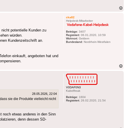
Na
ob
cka82
Helpdesk-Mitarbeiter
 nicht potentielle Kunden zu
Beiträge:
3407
bsehen würden.
Registriert:
06.01.2020, 10:59
Wohnort:
Geldern
enen Kundenzeitschrift an.
Bundesland:
Nordrhein-Westfalen
Telefon einkauft, angeboten hat und
kompensieren.
Na
ob
V0DAF0N3
Kabelfreak
28.05.2026, 22:04
Beiträge:
1604
ss sie die Produkte vielleicht nicht
Registriert:
26.02.2020, 21:54
t noch etwas anderes in den Sinn
latzieren, denn dessen SD-