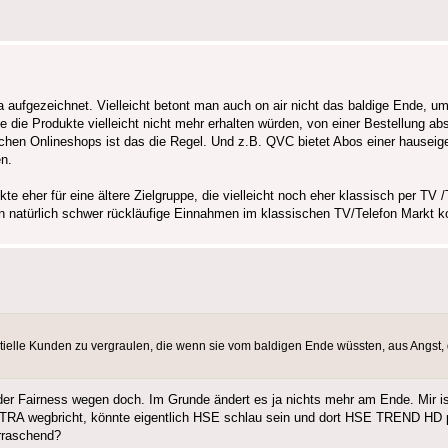
aufgezeichnet. Vielleicht betont man auch on air nicht das baldige Ende, um
 die Produkte vielleicht nicht mehr erhalten würden, von einer Bestellung a
ichen Onlineshops ist das die Regel. Und z.B. QVC bietet Abos einer hauseig
n.
her für eine ältere Zielgruppe, die vielleicht noch eher klassisch per TV /
an natürlich schwer rückläufige Einnahmen im klassischen TV/Telefon Markt 
ntielle Kunden zu vergraulen, die wenn sie vom baldigen Ende wüssten, aus Angst, da
r Fairness wegen doch. Im Grunde ändert es ja nichts mehr am Ende. Mir is
RA wegbricht, könnte eigentlich HSE schlau sein und dort HSE TREND HD p
erraschend?