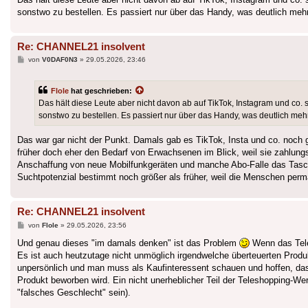
sonstwo zu bestellen. Es passiert nur über das Handy, was deutlich mehr 
Re: CHANNEL21 insolvent
Beitrag
von
V0DAF0N3
»
29.05.2026, 23:46
Flole
hat geschrieben:
Das hält diese Leute aber nicht davon ab auf TikTok, Instagram und co.
sonstwo zu bestellen. Es passiert nur über das Handy, was deutlich mehr 
Das war gar nicht der Punkt. Damals gab es TikTok, Insta und co. noch 
früher doch eher den Bedarf von Erwachsenen im Blick, weil sie zahlungsk
Anschaffung von neue Mobilfunkgeräten und manche Abo-Falle das Tasch
Suchtpotenzial bestimmt noch größer als früher, weil die Menschen pe
Re: CHANNEL21 insolvent
Beitrag
von
Flole
»
29.05.2026, 23:56
Und genau dieses "im damals denken" ist das Problem
Wenn das Teles
Es ist auch heutzutage nicht unmöglich irgendwelche überteuerten Produk
unpersönlich und man muss als Kaufinteressent schauen und hoffen, dass
Produkt beworben wird. Ein nicht unerheblicher Teil der Teleshopping-W
"falsches Geschlecht" sein).