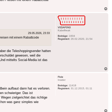
Na
ob
V0DAF0N3
Kabelfreak
29.05.2026, 23:33
Beiträge:
1604
 Preisen mit einem Rabattcode
Registriert:
26.02.2020, 21:54
 aber die Teleshoppingsender hatten
erschuldet gewesen, weil die
d mittelts Social-Media ist das
Na
ob
Flole
Insider
Beiträge:
11418
bein aufbaut dann hat es verloren.
Registriert:
31.12.2015, 01:11
en schwieriger. Das ist
Wegen zielgerichtet das richtige
schon was ganz simples wie
Na