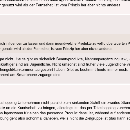
genutzt wird als der Fernseher, ist vom Prinzip her aber nichts anderes.
 sich influencen zu lassen und dann irgendwelche Produkte zu völlig überteuerten
genutzt wird als der Fernseher, ist vom Prinzip her aber nichts anderes.
gar nicht. Heute gibt es sicherlich Beautyprodukte, Nahrungsergänzung usw.,
räftiger sind als Jugendliche. Nicht umsonst sind früher viele Jugendliche v
engeld/Einkommen aufgezehrt haben. Gibt es bestimmt heute immer noch. Un
rmanent am Smartphone zugange sind.
hopping-Unternehmen nicht parallel zum sinkenden Schiff ein zweites Stand
te an die Kundschaft zu bringen, allerdings ist das per Teleshopping zunehm
 irgendwann für einen das passende Produkt dabei ist, während auf anderen 
erbung geht also schonmal daneben, weils nicht die Zielgruppe ist (das kann 