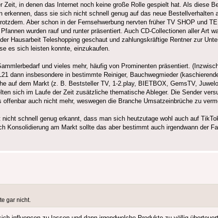
it, in denen das Internet noch keine große Rolle gespielt hat. Als diese B
rkennen, dass sie sich nicht schnell genug auf das neue Bestellverhalten 
s trotzdem. Aber schon in der Fernsehwerbung nervten früher TV SHOP und T
nnen wurden rauf und runter präsentiert. Auch CD-Collectionen aller Art wa
 der Hausarbeit Teleshopping geschaut und zahlungskräftige Rentner zur Unte
ese es sich leisten konnte, einzukaufen.
lerbedarf und vieles mehr, häufig von Prominenten präsentiert. (Inzwischen
21 dann insbesondere in bestimmte Reiniger, Bauchwegmieder (kaschierende
suche auf dem Markt (z. B. Beststeller TV, 1-2.play, BIETBOX, GemsTV, Ju
en sich im Laufe der Zeit zusätzliche thematische Ableger. Die Sender vers
s offenbar auch nicht mehr, weswegen die Branche Umsatzeinbrüche zu verm
 nicht schnell genug erkannt, dass man sich heutzutage wohl auch auf TikT
 Konsolidierung am Markt sollte das aber bestimmt auch irgendwann der Fall 
e gar nicht.
sich influencen zu lassen und dann irgendwelche Produkte zu völlig überteue