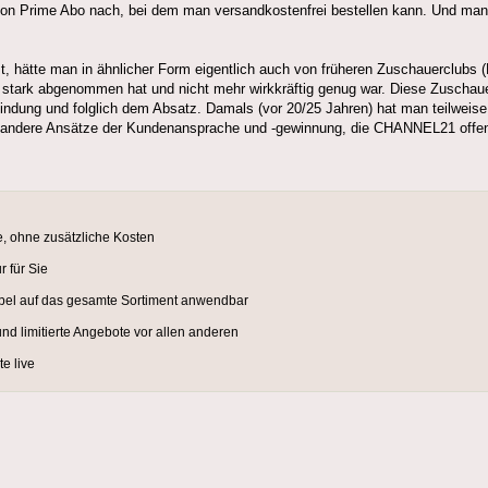
on Prime Abo nach, bei dem man versandkostenfrei bestellen kann. Und man im
st, hätte man in ähnlicher Form eigentlich auch von früheren Zuschauerclubs
ark abgenommen hat und nicht mehr wirkkräftig genug war. Diese Zuschauer
bindung und folglich dem Absatz. Damals (vor 20/25 Jahren) hat man teilweise
l andere Ansätze der Kundenansprache und -gewinnung, die CHANNEL21 offens
, ohne zusätzliche Kosten
 für Sie
xibel auf das gesamte Sortiment anwendbar
nd limitierte Angebote vor allen anderen
e live