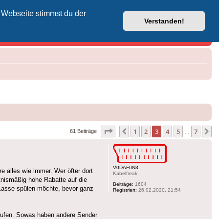
 Webseite stimmst du der
Vodafone-Kabel-Helpdesk
Verstanden!
Seite
3
von
7
1
2
3
4
5
7
Vorherige
N
61 Beiträge
…
V0DAF0N3
 alles wie immer. Wer öfter dort
Kabelfreak
ltnismäßig hohe Rabatte auf die
Beiträge:
1604
 Kasse spülen möchte, bevor ganz
Registriert:
26.02.2020, 21:54
erufen. Sowas haben andere Sender