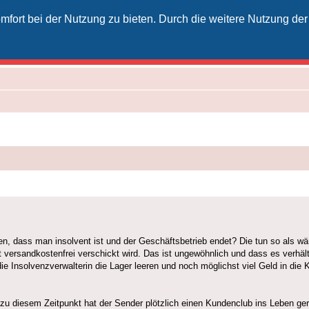
fort bei der Nutzung zu bieten. Durch die weitere Nutzung der
izielles Vodafone-Kabel-Forum
unkt für Kabelkunden von Vodafone - von Kunden für Kunden
 dass man insolvent ist und der Geschäftsbetrieb endet? Die tun so als wäre
rt versandkostenfrei verschickt wird. Das ist ungewöhnlich und dass es verhä
e Insolvenzverwalterin die Lager leeren und noch möglichst viel Geld in die
u diesem Zeitpunkt hat der Sender plötzlich einen Kundenclub ins Leben g