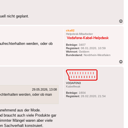
ell nicht geplant.
Na
ob
cka82
Helpdesk-Mitarbeiter
ufrechterhalten werden, oder ob
Beiträge:
3407
Registriert:
06.01.2020, 10:59
Wohnort:
Geldern
Bundesland:
Nordrhein-Westfalen
Na
ob
V0DAF0N3
Kabelfreak
29.05.2026, 13:08
Beiträge:
1604
rechterhalten werden, oder ob man
Registriert:
26.02.2020, 21:54
 zunehmend aus der Mode.
d braucht auch viele Produkte gar
stimmter Mängel waren aber viele
en Sachverhalt konstruiert.