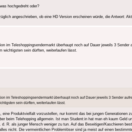
etwas hochgedreht oder?
glich angeschrieben, ob eine HD Version erscheinen würde, die Antwort: Aktu
tion im Teleshoppingsendermarkt überhaupt noch auf Dauer jeweils 3 Sender a
wichtigsten sein dürften, weiterlaufen lässt.
ation im Teleshoppingsendermarkt überhaupt noch auf Dauer jeweils 3 Sender auf
tigsten sein dürften, weiterlaufen lässt.
, eine Produktvielfalt vorzustellen, nur kommt das bei jungen Generationen
ber beim Telehopping allgemein. Ist man Student:in hat man eh kaum Geld un
i. d. R. als junger Mensch weniger zu tun. Auf das Beseitigen/Kaschieren be
lles nicht. Die vermeintlichen Problemlöser sind ja meist auf einen bestimmt