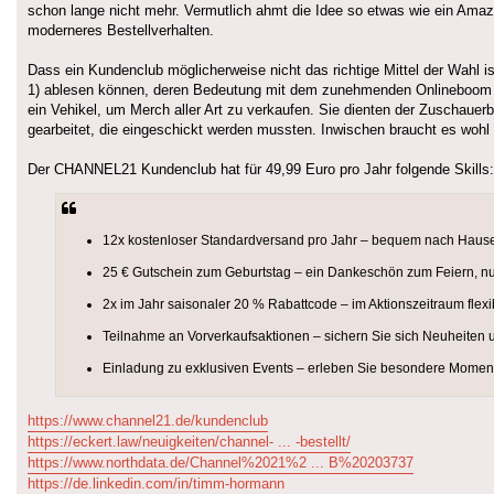
schon lange nicht mehr. Vermutlich ahmt die Idee so etwas wie ein Amaz
moderneres Bestellverhalten.
Dass ein Kundenclub möglicherweise nicht das richtige Mittel der Wahl i
1) ablesen können, deren Bedeutung mit dem zunehmenden Onlineboom st
ein Vehikel, um Merch aller Art zu verkaufen. Sie dienten der Zuschauer
gearbeitet, die eingeschickt werden mussten. Inwischen braucht es woh
Der CHANNEL21 Kundenclub hat für 49,99 Euro pro Jahr folgende Skills:
12x kostenloser Standardversand pro Jahr – bequem nach Hause
25 € Gutschein zum Geburtstag – ein Dankeschön zum Feiern, nur
2x im Jahr saisonaler 20 % Rabattcode – im Aktionszeitraum fle
Teilnahme an Vorverkaufsaktionen – sichern Sie sich Neuheiten u
Einladung zu exklusiven Events – erleben Sie besondere Moment
https://www.channel21.de/kundenclub
https://eckert.law/neuigkeiten/channel- ... -bestellt/
https://www.northdata.de/Channel%2021%2 ... B%20203737
https://de.linkedin.com/in/timm-hormann