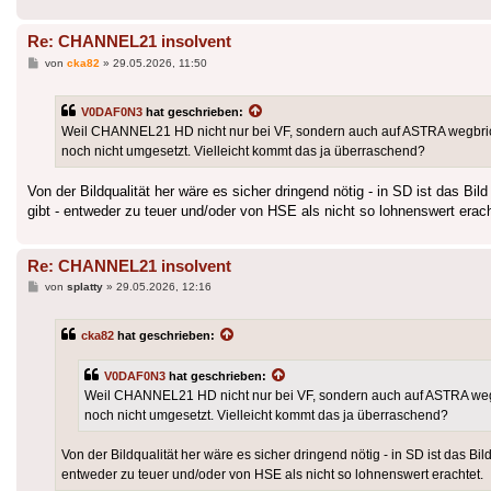
Re: CHANNEL21 insolvent
Beitrag
von
cka82
»
29.05.2026, 11:50
V0DAF0N3
hat geschrieben:
Weil CHANNEL21 HD nicht nur bei VF, sondern auch auf ASTRA wegbrich
noch nicht umgesetzt. Vielleicht kommt das ja überraschend?
Von der Bildqualität her wäre es sicher dringend nötig - in SD ist das B
gibt - entweder zu teuer und/oder von HSE als nicht so lohnenswert erach
Re: CHANNEL21 insolvent
Beitrag
von
splatty
»
29.05.2026, 12:16
cka82
hat geschrieben:
V0DAF0N3
hat geschrieben:
Weil CHANNEL21 HD nicht nur bei VF, sondern auch auf ASTRA wegb
noch nicht umgesetzt. Vielleicht kommt das ja überraschend?
Von der Bildqualität her wäre es sicher dringend nötig - in SD ist das B
entweder zu teuer und/oder von HSE als nicht so lohnenswert erachtet.