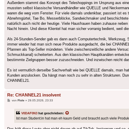
Außerdem stammt das Konzept des Teleshoppings im Ursprung aus einer Ze
mussten selbst klassische Versandhändler wie QUELLE und Neckermann e
waren die weg vom Fenster. Für viele damals undenkbar, passiert ist e
Abnehmgürtel, Tae Bo, Messerblöcke, Sandwichmaker und beschichtete Pfa
natürlich auch nicht der heutige. Viele Hausfrauen haben zuhause neben
Nacht hinein. Und diese Klientel hat man sicher vorranig bedient, weil di
Als 24-Stunden-Sender gab es dann auch Computertechnik, Werkzeug, Samm
immer wieder hat man sich neue Produkte ausgedacht, die bei CHANNEL
Pfannen als Top-Seller mündeten. Viele zwischenzeitliche andere Ver
Schmuckkanal) scheiterten. Aus den klassischen Hauptkanälen entwickelt
bestimmte Zielgruppen besser zuzuschneiden. Und inzwischen reicht da
Es ist vermutlich derselbe Sachverhalt wie bei QUELLE damals, man hat
Kunden anzulocken. Da hängt man noch zu sehr in alten Strukturen. Durch
CHANNEL21.
Re: CHANNEL21 insolvent
Beitrag
von
Flole
»
29.05.2026, 23:33
V0DAF0N3
hat geschrieben:
Ist man Student:in hat man eh kaum Geld und braucht auch viele Produkt
Das hält diese Leute aber nicht davon ab auf TikTok, Instagram und co. 