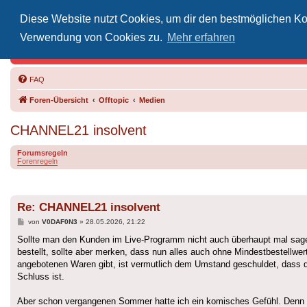
Diese Website nutzt Cookies, um dir den bestmöglichen Kom
Inoff
Verwendung von Cookies zu.
Mehr erfahren
Der Treffp
FAQ
Foren-Übersicht
Offtopic
Medien
CHANNEL21 insolvent
Forumsregeln
Forenregeln
Re: CHANNEL21 insolvent
Beitrag
von
V0DAF0N3
»
28.05.2026, 21:22
Sollte man den Kunden im Live-Programm nicht auch überhaupt mal sagen,
bestellt, sollte aber merken, dass nun alles auch ohne Mindestbestellwe
angebotenen Waren gibt, ist vermutlich dem Umstand geschuldet, dass di
Schluss ist.
Aber schon vergangenen Sommer hatte ich ein komisches Gefühl. Denn z