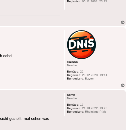
Registriert:
05.11.2008, 23:25
Na
ob
h dabei.
itsDNNS
Newbie
Beiträge:
22
Registriert:
23.12.2023, 19:14
Bundesland:
Bayern
Na
ob
Nomis
Newbie
Beiträge:
17
.
Registriert:
21.10.2022, 19:23
Bundesland:
Rheinland-Pfalz
sicht gestellt, mal sehen was