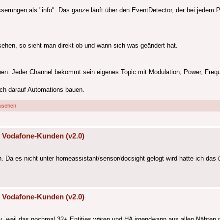
besserungen als "info". Das ganze läuft über den EventDetector, der bei jedem
sehen, so sieht man direkt ob und wann sich was geändert hat.
ben. Jeder Channel bekommt sein eigenes Topic mit Modulation, Power, Fre
ich darauf Automations bauen.
usehen.
 Vodafone-Kunden (v2.0)
. Da es nicht unter homeassistant/sensor/docsight gelogt wird hatte ich das
 Vodafone-Kunden (v2.0)
y, weil das nochmal 32+ Entities wären und HA irgendwann aus allen Nähten 