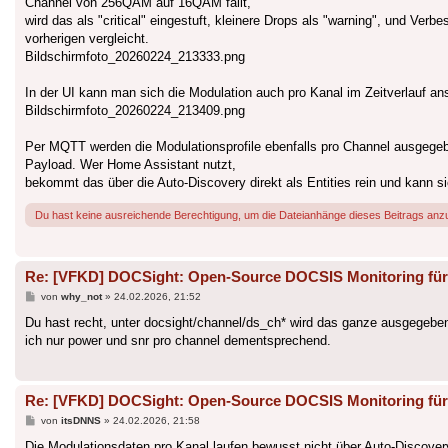
Channel von 256QAM auf 16QAM fällt,
wird das als "critical" eingestuft, kleinere Drops als "warning", und Ver
vorherigen vergleicht.
Bildschirmfoto_20260224_213333.png
In der UI kann man sich die Modulation auch pro Kanal im Zeitverlauf an
Bildschirmfoto_20260224_213409.png
Per MQTT werden die Modulationsprofile ebenfalls pro Channel ausgege
Payload. Wer Home Assistant nutzt,
bekommt das über die Auto-Discovery direkt als Entities rein und kann s
Du hast keine ausreichende Berechtigung, um die Dateianhänge dieses Beitrags anz
Re: [VFKD] DOCSight: Open-Source DOCSIS Monitoring für
Beitrag
von
why_not
»
24.02.2026, 21:52
Du hast recht, unter docsight/channel/ds_ch* wird das ganze ausgegeben
ich nur power und snr pro channel dementsprechend.
Re: [VFKD] DOCSight: Open-Source DOCSIS Monitoring für
Beitrag
von
itsDNNS
»
24.02.2026, 21:58
Die Modulationsdaten pro Kanal laufen bewusst nicht über Auto-Discover