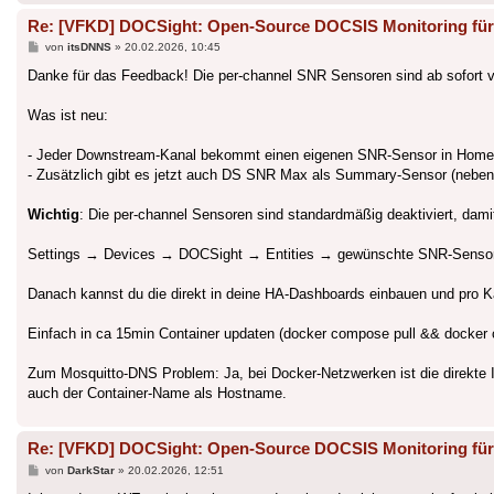
Re: [VFKD] DOCSight: Open-Source DOCSIS Monitoring für
Beitrag
von
itsDNNS
»
20.02.2026, 10:45
Danke für das Feedback! Die per-channel SNR Sensoren sind ab sofort v
Was ist neu:
- Jeder Downstream-Kanal bekommt einen eigenen SNR-Sensor in Home As
- Zusätzlich gibt es jetzt auch DS SNR Max als Summary-Sensor (neben
Wichtig
: Die per-channel Sensoren sind standardmäßig deaktiviert, damit 
Settings → Devices → DOCSight → Entities → gewünschte SNR-Sensore
Danach kannst du die direkt in deine HA-Dashboards einbauen und pro K
Einfach in ca 15min Container updaten (docker compose pull && docker
Zum Mosquitto-DNS Problem: Ja, bei Docker-Netzwerken ist die direkte
auch der Container-Name als Hostname.
Re: [VFKD] DOCSight: Open-Source DOCSIS Monitoring für
Beitrag
von
DarkStar
»
20.02.2026, 12:51