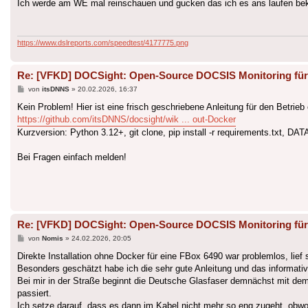
Ich werde am WE mal reinschauen und gucken das ich es ans laufen b
https://www.dslreports.com/speedtest/4177775.png
Re: [VFKD] DOCSight: Open-Source DOCSIS Monitoring für
Beitrag
von
itsDNNS
»
20.02.2026, 16:37
Kein Problem! Hier ist eine frisch geschriebene Anleitung für den Betrie
https://github.com/itsDNNS/docsight/wik ... out-Docker
Kurzversion: Python 3.12+, git clone, pip install -r requirements.txt, 
Bei Fragen einfach melden!
Re: [VFKD] DOCSight: Open-Source DOCSIS Monitoring für
Beitrag
von
Nomis
»
24.02.2026, 20:05
Direkte Installation ohne Docker für eine FBox 6490 war problemlos, lie
Besonders geschätzt habe ich die sehr gute Anleitung und das informativ
Bei mir in der Straße beginnt die Deutsche Glasfaser demnächst mit dem 
passiert.
Ich setze darauf, dass es dann im Kabel nicht mehr so eng zugeht, obwo