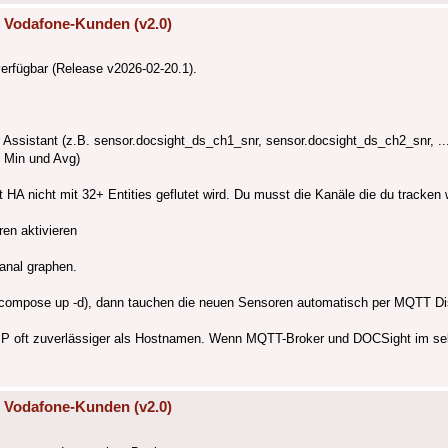
 Vodafone-Kunden (v2.0)
erfügbar (Release v2026-02-20.1).
sistant (z.B. sensor.docsight_ds_ch1_snr, sensor.docsight_ds_ch2_snr, ...
 Min und Avg)
HA nicht mit 32+ Entities geflutet wird. Du musst die Kanäle die du tracken w
n aktivieren
anal graphen.
 compose up -d), dann tauchen die neuen Sensoren automatisch per MQTT Di
 IP oft zuverlässiger als Hostnamen. Wenn MQTT-Broker und DOCSight im se
 Vodafone-Kunden (v2.0)