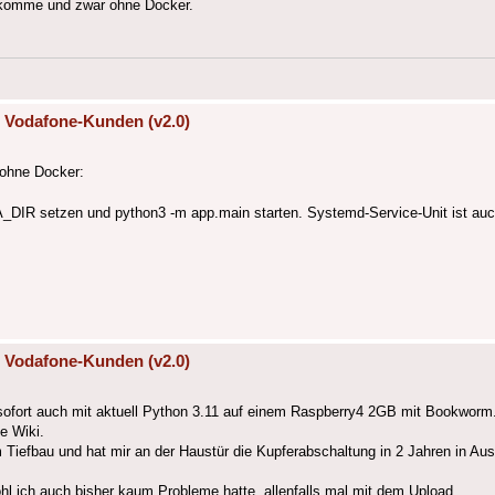
ekomme und zwar ohne Docker.
 Vodafone-Kunden (v2.0)
b ohne Docker:
DATA_DIR setzen und python3 -m app.main starten. Systemd-Service-Unit ist auc
 Vodafone-Kunden (v2.0)
f sofort auch mit aktuell Python 3.11 auf einem Raspberry4 2GB mit Bookworm
e Wiki.
Tiefbau und hat mir an der Haustür die Kupferabschaltung in 2 Jahren in Aus
hl ich auch bisher kaum Probleme hatte, allenfalls mal mit dem Upload.