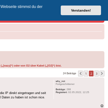
 Webseite stimmst du der
Vodafone-Kabel-Helpdesk
Verstanden!
(„[eazy]“) oder von O2 über Kabel („[O2]“) bist.
1
2
3
Vorherige
N
24 Beiträge
why_not
Fortgeschrittener
Beiträge:
288
Registriert:
02.05.2022, 12:25
ie IP direkt eingetragen und seit
 Daten zu haben ist schon nice.
Na