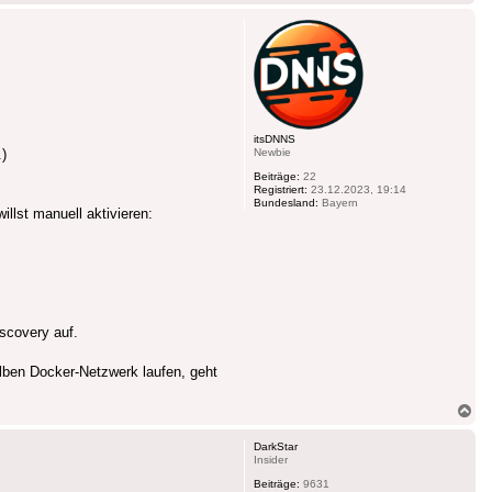
ob
itsDNNS
Newbie
)
Beiträge:
22
Registriert:
23.12.2023, 19:14
Bundesland:
Bayern
illst manuell aktivieren:
scovery auf.
lben Docker-Netzwerk laufen, geht
Na
ob
DarkStar
Insider
Beiträge:
9631