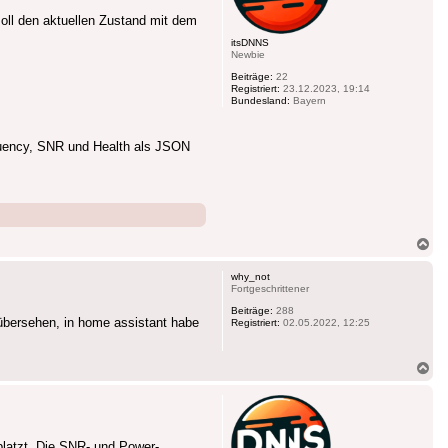
 Poll den aktuellen Zustand mit dem
itsDNNS
Newbie
Beiträge:
22
Registriert:
23.12.2023, 19:14
Bundesland:
Bayern
quency, SNR und Health als JSON
Na
ob
why_not
Fortgeschrittener
Beiträge:
288
 übersehen, in home assistant habe
Registriert:
02.05.2022, 12:25
Na
ob
platzt. Die SNR- und Power-