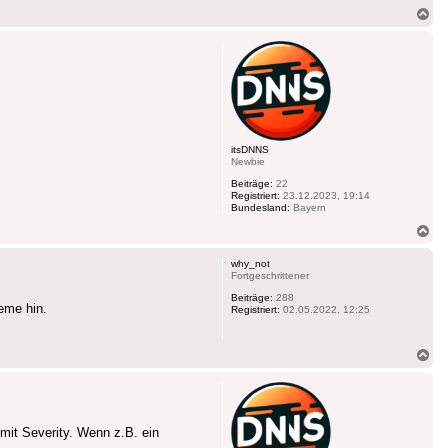
Na
ob
itsDNNS
Newbie
Beiträge:
22
Registriert:
23.12.2023, 19:14
Bundesland:
Bayern
Na
ob
why_not
Fortgeschrittener
Beiträge:
288
eme hin.
Registriert:
02.05.2022, 12:25
Na
ob
mit Severity. Wenn z.B. ein