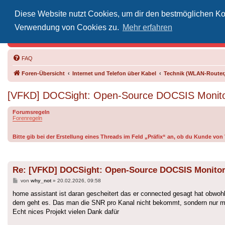
Diese Website nutzt Cookies, um dir den bestmöglichen Kom
Inoff
Verwendung von Cookies zu.
Mehr erfahren
Der Treffp
FAQ
Foren-Übersicht
Internet und Telefon über Kabel
Technik (WLAN-Router,
[VFKD] DOCSight: Open-Source DOCSIS Monitor
Forumsregeln
Forenregeln
Bitte gib bei der Erstellung eines Threads im Feld „Präfix“ an, ob du Kunde vo
Re: [VFKD] DOCSight: Open-Source DOCSIS Monitori
Beitrag
von
why_not
»
20.02.2026, 09:58
home assistant ist daran gescheitert das er connected gesagt hat obwohl 
dem geht es. Das man die SNR pro Kanal nicht bekommt, sondern nur min
Echt nices Projekt vielen Dank dafür