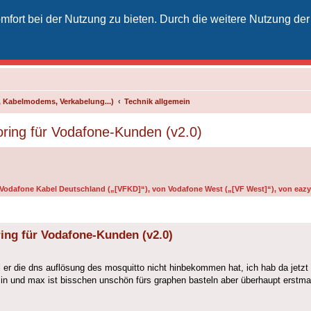
fort bei der Nutzung zu bieten. Durch die weitere Nutzung der
izielles Vodafone-Kabel-Forum
unkt für Kabelkunden von Vodafone - von Kunden für Kunden
 Kabelmodems, Verkabelung...)
Technik allgemein
ing für Vodafone-Kunden (v2.0)
n Vodafone Kabel Deutschland („[VFKD]“), von Vodafone West („[VF West]“), von eazy 
ng für Vodafone-Kunden (v2.0)
er die dns auflösung des mosquitto nicht hinbekommen hat, ich hab da jetzt d
 und max ist bisschen unschön fürs graphen basteln aber überhaupt erstmal