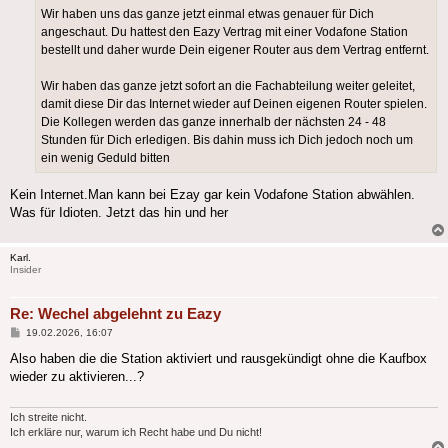
Wir haben uns das ganze jetzt einmal etwas genauer für Dich
angeschaut. Du hattest den Eazy Vertrag mit einer Vodafone Station
bestellt und daher wurde Dein eigener Router aus dem Vertrag entfernt.
Wir haben das ganze jetzt sofort an die Fachabteilung weiter geleitet,
damit diese Dir das Internet wieder auf Deinen eigenen Router spielen.
Die Kollegen werden das ganze innerhalb der nächsten 24 - 48
Stunden für Dich erledigen. Bis dahin muss ich Dich jedoch noch um
ein wenig Geduld bitten
Kein Internet.Man kann bei Ezay gar kein Vodafone Station abwählen.
Was für Idioten. Jetzt das hin und her
Karl.
Insider
Re: Wechel abgelehnt zu Eazy
Beitrag
19.02.2026, 16:07
Also haben die die Station aktiviert und rausgekündigt ohne die Kaufbox
wieder zu aktivieren...?
Ich streite nicht.
Ich erkläre nur, warum ich Recht habe und Du nicht!