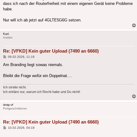
dass ich nach der Routerfreiheit mit einem eigenen Gerät keine Probleme
habe.
Nur will ich ab jetzt auf 4GLTE5G6G setzen.
Karl.
Insider
Re: [VFKD] Kein guter Upload (7490 an 6660)
Beitrag
09.02.2026, 11:19
Am Branding liegt sowas niemals.
Bleibt die Frage wofür ein Doppelnat....
Ich streite nicht.
Ich erkläre nur, warum ich Recht habe und Du nicht!
dmip-vf
Fortgeschrittener
Re: [VFKD] Kein guter Upload (7490 an 6660)
Beitrag
10.02.2026, 04:19