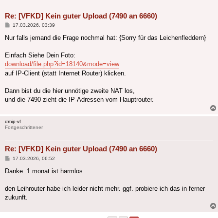
Re: [VFKD] Kein guter Upload (7490 an 6660)
Beitrag
17.03.2026, 03:39
Nur falls jemand die Frage nochmal hat: {Sorry für das Leichenfleddern}
Einfach Siehe Dein Foto:
download/file.php?id=18140&mode=view
auf IP-Client (statt Internet Router) klicken.
Dann bist du die hier unnötige zweite NAT los,
und die 7490 zieht die IP-Adressen vom Hauptrouter.
dmip-vf
Fortgeschrittener
Re: [VFKD] Kein guter Upload (7490 an 6660)
Beitrag
17.03.2026, 06:52
Danke. 1 monat ist harmlos.
den Leihrouter habe ich leider nicht mehr. ggf. probiere ich das in ferner
zukunft.