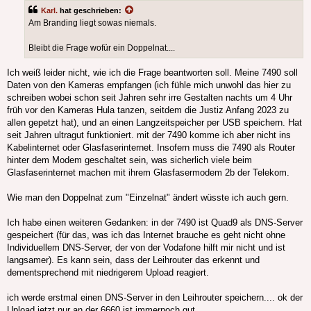
Karl.
hat geschrieben:
Am Branding liegt sowas niemals.
Bleibt die Frage wofür ein Doppelnat....
Ich weiß leider nicht, wie ich die Frage beantworten soll. Meine 7490 soll
Daten von den Kameras empfangen (ich fühle mich unwohl das hier zu
schreiben wobei schon seit Jahren sehr irre Gestalten nachts um 4 Uhr
früh vor den Kameras Hula tanzen, seitdem die Justiz Anfang 2023 zu
allen gepetzt hat), und an einen Langzeitspeicher per USB speichern. Hat
seit Jahren ultragut funktioniert. mit der 7490 komme ich aber nicht ins
Kabelinternet oder Glasfaserinternet. Insofern muss die 7490 als Router
hinter dem Modem geschaltet sein, was sicherlich viele beim
Glasfaserinternet machen mit ihrem Glasfasermodem 2b der Telekom.
Wie man den Doppelnat zum "Einzelnat" ändert wüsste ich auch gern.
Ich habe einen weiteren Gedanken: in der 7490 ist Quad9 als DNS-Server
gespeichert (für das, was ich das Internet brauche es geht nicht ohne
Individuellem DNS-Server, der von der Vodafone hilft mir nicht und ist
langsamer). Es kann sein, dass der Leihrouter das erkennt und
dementsprechend mit niedrigerem Upload reagiert.
ich werde erstmal einen DNS-Server in den Leihrouter speichern.... ok der
Upload jetzt nur an der 6660 ist immernoch gut.