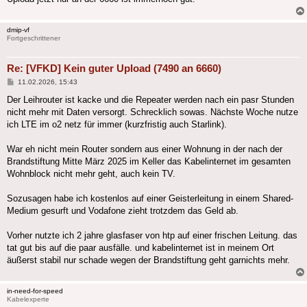
dmip-vf
Fortgeschrittener
Re: [VFKD] Kein guter Upload (7490 an 6660)
Beitrag
11.02.2026, 15:43
Der Leihrouter ist kacke und die Repeater werden nach ein pasr Stunden
nicht mehr mit Daten versorgt. Schrecklich sowas. Nächste Woche nutze
ich LTE im o2 netz für immer (kurzfristig auch Starlink).
War eh nicht mein Router sondern aus einer Wohnung in der nach der
Brandstiftung Mitte März 2025 im Keller das Kabelinternet im gesamten
Wohnblock nicht mehr geht, auch kein TV.
Sozusagen habe ich kostenlos auf einer Geisterleitung in einem Shared-
Medium gesurft und Vodafone zieht trotzdem das Geld ab.
Vorher nutzte ich 2 jahre glasfaser von htp auf einer frischen Leitung. das
tat gut bis auf die paar ausfälle. und kabelinternet ist in meinem Ort
äußerst stabil nur schade wegen der Brandstiftung geht garnichts mehr.
in-need-for-speed
Kabelexperte