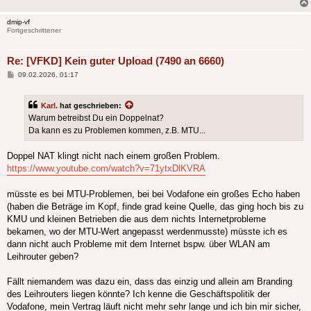
dmip-vf
Fortgeschrittener
Re: [VFKD] Kein guter Upload (7490 an 6660)
Beitrag
09.02.2026, 01:17
Karl.
hat geschrieben:
Warum betreibst Du ein Doppelnat?
Da kann es zu Problemen kommen, z.B. MTU...
Doppel NAT klingt nicht nach einem großen Problem.
https://www.youtube.com/watch?v=71ytxDlKVRA
müsste es bei MTU-Problemen, bei bei Vodafone ein großes Echo haben
(haben die Beträge im Kopf, finde grad keine Quelle, das ging hoch bis zu
KMU und kleinen Betrieben die aus dem nichts Internetprobleme
bekamen, wo der MTU-Wert angepasst werdenmusste) müsste ich es
dann nicht auch Probleme mit dem Internet bspw. über WLAN am
Leihrouter geben?
Fällt niemandem was dazu ein, dass das einzig und allein am Branding
des Leihrouters liegen könnte? Ich kenne die Geschäftspolitik der
Vodafone, mein Vertrag läuft nicht mehr sehr lange und ich bin mir sicher,