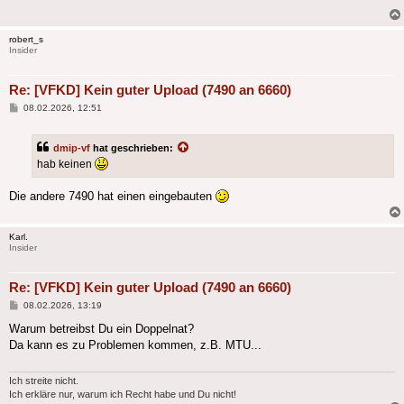
robert_s
Insider
Re: [VFKD] Kein guter Upload (7490 an 6660)
Beitrag
08.02.2026, 12:51
dmip-vf
hat geschrieben:
hab keinen
Die andere 7490 hat einen eingebauten
Karl.
Insider
Re: [VFKD] Kein guter Upload (7490 an 6660)
Beitrag
08.02.2026, 13:19
Warum betreibst Du ein Doppelnat?
Da kann es zu Problemen kommen, z.B. MTU...
Ich streite nicht.
Ich erkläre nur, warum ich Recht habe und Du nicht!