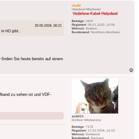
cka82
Helpdesk-Mitarbeiter
Beiträge:
3404
Registriert:
06.01.2020, 10:59
20.05.2026, 06:21
Wohnort:
Geldern
in HD gibt...
Bundesland:
Nordrhein-Westfalen
 finden Sie heute bereits auf einem
Na
ob
ufband zu sehen ist und VDF-
andi410
Görlitzer Witzkanone
Beiträge:
7178
Registriert:
17.02.2008, 14:15
Wohnort:
Görliwood
Bundesland:
Sachsen