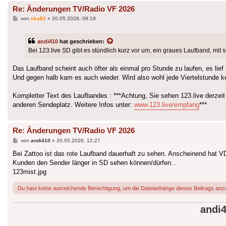
Re: Änderungen TV/Radio VF 2026
Beitrag
von
cka82
»
20.05.2026, 09:19
andi410
hat geschrieben:
Bei 123.live SD gibt es stündlich kurz vor um, ein graues Laufband, mit
Das Laufband scheint auch öfter als einmal pro Stunde zu laufen, es lie
Und gegen halb kam es auch wieder. Wird also wohl jede Viertelstunde
Kompletter Text des Laufbandes : ***Achtung, Sie sehen 123.live derzeit
anderen Sendeplatz. Weitere Infos unter:
www.123.live/empfang
***
Re: Änderungen TV/Radio VF 2026
Beitrag
von
andi410
»
20.05.2026, 12:27
Bei Zattoo ist das rote Laufband dauerhaft zu sehen. Anscheinend hat V
Kunden den Sender länger in SD sehen können/dürfen...
123mist.jpg
Du hast keine ausreichende Berechtigung, um die Dateianhänge dieses Beitrags anz
andi