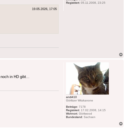
Registriert:
05.11.2008, 23:25
19.05.2026, 17:05
Na
ob
noch in HD gibt...
andi410
Görlitzer Witzkanone
Beiträge:
7178
Registriert:
17.02.2008, 14:15
Wohnort:
Görliwood
Bundesland:
Sachsen
Na
ob