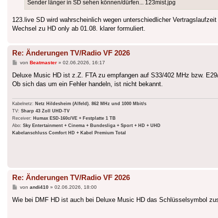
Sender länger in SD sehen können/dürfen... 123mist.jpg
123.live SD wird wahrscheinlich wegen unterschiedlicher Vertragslaufzei
Wechsel zu HD only ab 01.08. klarer formuliert.
Re: Änderungen TV/Radio VF 2026
Beitrag
von
Beatmaster
»
02.06.2026, 16:17
Deluxe Music HD ist z.Z. FTA zu empfangen auf S33/402 MHz bzw. E2
Ob sich das um ein Fehler handeln, ist nicht bekannt.
Kabelnetz:
Netz Hildesheim (Alfeld). 862 MHz und 1000 Mbit/s
TV:
Sharp 43 Zoll UHD-TV
Receiver:
Humax ESD-160c/VE + Festplatte 1 TB
Abo:
Sky Entertainment + Cinema + Bundesliga + Sport + HD + UHD
Kabelanschluss Comfort HD + Kabel Premium Total
Re: Änderungen TV/Radio VF 2026
Beitrag
von
andi410
»
02.06.2026, 18:00
Wie bei DMF HD ist auch bei Deluxe Music HD das Schlüsselsymbol zu