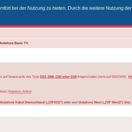
fort bei der Nutzung zu bieten. Durch die weitere Nutzung der
izielles Vodafone-Kabel-Forum
unkt für Kabelkunden von Vodafone - von Kunden für Kunden
Vodafone Basic TV
r auf Smartcards des Typs
D03, D08, G02 oder G09
freigeschaltet (nicht auf D02/D09!).
We
inkten
Helpdesk-Artikel
.
on Vodafone Kabel Deutschland („[VFKD]“) oder von Vodafone West („[VF West]“) bist.