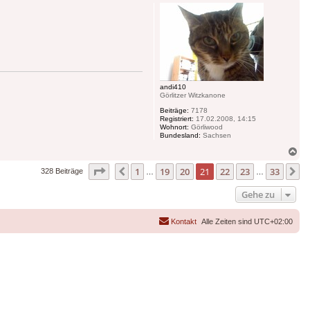
andi410
Görlitzer Witzkanone
Beiträge:
7178
Registriert:
17.02.2008, 14:15
Wohnort:
Görliwood
Bundesland:
Sachsen
Na
ob
Seite
21
von
33
1
19
20
21
22
23
33
Vorherige
N
328 Beiträge
…
…
Gehe zu
Kontakt
Alle Zeiten sind
UTC+02:00