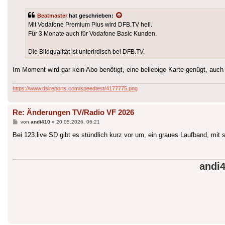
Beatmaster
hat geschrieben:
Mit Vodafone Premium Plus wird DFB.TV hell.
Für 3 Monate auch für Vodafone Basic Kunden.
Die Bildqualität ist unterirdisch bei DFB.TV.
Im Moment wird gar kein Abo benötigt, eine beliebige Karte genügt, auch
https://www.dslreports.com/speedtest/4177775.png
Re: Änderungen TV/Radio VF 2026
Beitrag
von
andi410
»
20.05.2026, 06:21
Bei 123.live SD gibt es stündlich kurz vor um, ein graues Laufband, mit 
andi