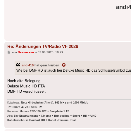
andi
Re: Änderungen TV/Radio VF 2026
Beitrag
von
Beatmaster
»
02.06.2026, 18:29
andi410
hat geschrieben:
Wie bei DMF HD ist auch bei Deluxe Music HD das Schlüsselsymbol zu
Noch alte Belegung.
Deluxe Music HD FTA
DMF HD verschlüsselt
Kabelnetz:
Netz Hildesheim (Alfeld). 862 MHz und 1000 Mbit/s
TV:
Sharp 43 Zoll UHD-TV
Receiver:
Humax ESD-160c/VE + Festplatte 1 TB
Abo:
Sky Entertainment + Cinema + Bundesliga + Sport + HD + UHD
Kabelanschluss Comfort HD + Kabel Premium Total