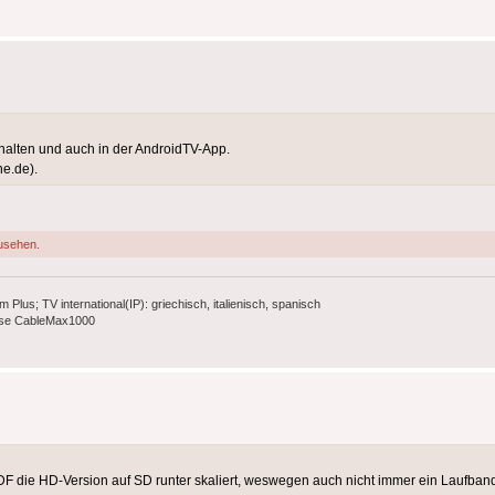
halten und auch in der AndroidTV-App.
ne.de).
usehen.
s; TV international(IP): griechisch, italienisch, spanisch
ause CableMax1000
VDF die HD-Version auf SD runter skaliert, weswegen auch nicht immer ein Laufb