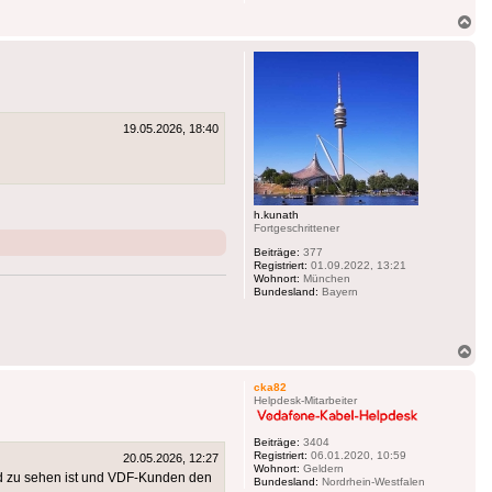
Na
ob
19.05.2026, 18:40
h.kunath
Fortgeschrittener
Beiträge:
377
Registriert:
01.09.2022, 13:21
Wohnort:
München
Bundesland:
Bayern
Na
ob
cka82
Helpdesk-Mitarbeiter
Beiträge:
3404
Registriert:
06.01.2020, 10:59
20.05.2026, 12:27
Wohnort:
Geldern
and zu sehen ist und VDF-Kunden den
Bundesland:
Nordrhein-Westfalen