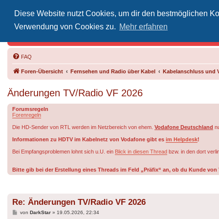
Diese Website nutzt Cookies, um dir den bestmöglichen Kom
Inoff
Verwendung von Cookies zu.
Mehr erfahren
Der Treffp
FAQ
Foren-Übersicht
Fernsehen und Radio über Kabel
Kabelanschluss und 
Änderungen TV/Radio VF 2026
Forumsregeln
Forenregeln
Die HD-Sender von RTL werden im Netzbereich von ehem.
Vodafone Deutschland
nu
Informationen zu HDTV im Kabelnetz von Vodafone gibt es
im Helpdesk
!
Bei Empfangsproblemen lohnt sich u.U. ein
Blick in diesen Thread
bzw. in den dort verl
Bitte gib bei der Erstellung eines Threads im Feld „Präfix“ an, ob du Kunde v
Re: Änderungen TV/Radio VF 2026
Beitrag
von
DarkStar
»
19.05.2026, 22:34