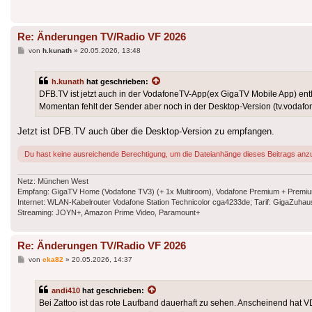
Re: Änderungen TV/Radio VF 2026
Beitrag
von
h.kunath
»
20.05.2026, 13:48
h.kunath
hat geschrieben:
DFB.TV ist jetzt auch in der VodafoneTV-App(ex GigaTV Mobile App) ent
Momentan fehlt der Sender aber noch in der Desktop-Version (tv.vodafo
Jetzt ist DFB.TV auch über die Desktop-Version zu empfangen.
Du hast keine ausreichende Berechtigung, um die Dateianhänge dieses Beitrags anz
Netz: München West
Empfang: GigaTV Home (Vodafone TV3) (+ 1x Multiroom), Vodafone Premium + Premium Plu
Internet: WLAN-Kabelrouter Vodafone Station Technicolor cga4233de; Tarif: GigaZuh
Streaming: JOYN+, Amazon Prime Video, Paramount+
Re: Änderungen TV/Radio VF 2026
Beitrag
von
cka82
»
20.05.2026, 14:37
andi410
hat geschrieben:
Bei Zattoo ist das rote Laufband dauerhaft zu sehen. Anscheinend hat 