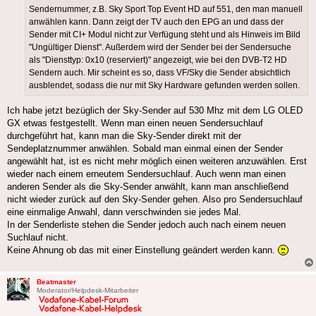
Sendernummer, z.B. Sky Sport Top Event HD auf 551, den man manuell
anwählen kann. Dann zeigt der TV auch den EPG an und dass der
Sender mit CI+ Modul nicht zur Verfügung steht und als Hinweis im Bild
"Ungültiger Dienst". Außerdem wird der Sender bei der Sendersuche
als "Diensttyp: 0x10 (reserviert)" angezeigt, wie bei den DVB-T2 HD
Sendern auch. Mir scheint es so, dass VF/Sky die Sender absichtlich
ausblendet, sodass die nur mit Sky Hardware gefunden werden sollen.
Ich habe jetzt bezüglich der Sky-Sender auf 530 Mhz mit dem LG OLED
GX etwas festgestellt. Wenn man einen neuen Sendersuchlauf
durchgeführt hat, kann man die Sky-Sender direkt mit der
Sendeplatznummer anwählen. Sobald man einmal einen der Sender
angewählt hat, ist es nicht mehr möglich einen weiteren anzuwählen. Erst
wieder nach einem erneutem Sendersuchlauf. Auch wenn man einen
anderen Sender als die Sky-Sender anwählt, kann man anschließend
nicht wieder zurück auf den Sky-Sender gehen. Also pro Sendersuchlauf
eine einmalige Anwahl, dann verschwinden sie jedes Mal.
In der Senderliste stehen die Sender jedoch auch nach einem neuen
Suchlauf nicht.
Keine Ahnung ob das mit einer Einstellung geändert werden kann.
Beatmaster
Moderator/Helpdesk-Mitarbeiter