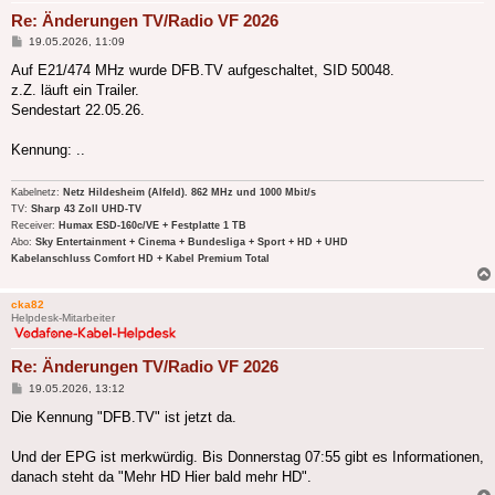
Re: Änderungen TV/Radio VF 2026
Beitrag
19.05.2026, 11:09
Auf E21/474 MHz wurde DFB.TV aufgeschaltet, SID 50048.
z.Z. läuft ein Trailer.
Sendestart 22.05.26.
Kennung: ..
Kabelnetz:
Netz Hildesheim (Alfeld). 862 MHz und 1000 Mbit/s
TV:
Sharp 43 Zoll UHD-TV
Receiver:
Humax ESD-160c/VE + Festplatte 1 TB
Abo:
Sky Entertainment + Cinema + Bundesliga + Sport + HD + UHD
Kabelanschluss Comfort HD + Kabel Premium Total
cka82
Helpdesk-Mitarbeiter
Re: Änderungen TV/Radio VF 2026
Beitrag
19.05.2026, 13:12
Die Kennung "DFB.TV" ist jetzt da.
Und der EPG ist merkwürdig. Bis Donnerstag 07:55 gibt es Informationen,
danach steht da "Mehr HD Hier bald mehr HD".