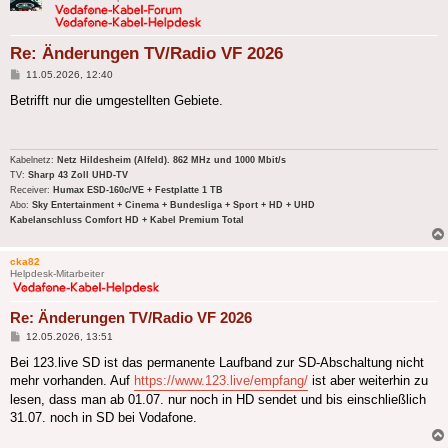
Re: Änderungen TV/Radio VF 2026
Beitrag
11.05.2026, 12:40
Betrifft nur die umgestellten Gebiete.
Kabelnetz:
Netz Hildesheim (Alfeld). 862 MHz und 1000 Mbit/s
TV:
Sharp 43 Zoll UHD-TV
Receiver:
Humax ESD-160c/VE + Festplatte 1 TB
Abo:
Sky Entertainment + Cinema + Bundesliga + Sport + HD + UHD
Kabelanschluss Comfort HD + Kabel Premium Total
cka82
Helpdesk-Mitarbeiter
Re: Änderungen TV/Radio VF 2026
Beitrag
12.05.2026, 13:51
Bei 123.live SD ist das permanente Laufband zur SD-Abschaltung nicht
mehr vorhanden. Auf
https://www.123.live/empfang/
ist aber weiterhin zu
lesen, dass man ab 01.07. nur noch in HD sendet und bis einschließlich
31.07. noch in SD bei Vodafone.