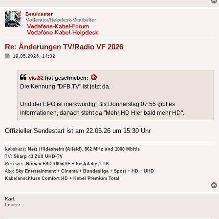
Beatmaster
Moderator/Helpdesk-Mitarbeiter
Re: Änderungen TV/Radio VF 2026
Beitrag
19.05.2026, 14:32
cka82
hat geschrieben:
Die Kennung "DFB.TV" ist jetzt da.
Und der EPG ist merkwürdig. Bis Donnerstag 07:55 gibt es
Informationen, danach steht da "Mehr HD Hier bald mehr HD".
Offizieller Sendestart ist am 22.05.26 um 15:30 Uhr
Kabelnetz:
Netz Hildesheim (Alfeld). 862 MHz und 1000 Mbit/s
TV:
Sharp 43 Zoll UHD-TV
Receiver:
Humax ESD-160c/VE + Festplatte 1 TB
Abo:
Sky Entertainment + Cinema + Bundesliga + Sport + HD + UHD
Kabelanschluss Comfort HD + Kabel Premium Total
Karl.
Insider