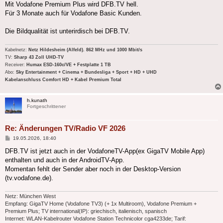
Mit Vodafone Premium Plus wird DFB.TV hell.
Für 3 Monate auch für Vodafone Basic Kunden.
Die Bildqualität ist unterirdisch bei DFB.TV.
Kabelnetz:
Netz Hildesheim (Alfeld). 862 MHz und 1000 Mbit/s
TV:
Sharp 43 Zoll UHD-TV
Receiver:
Humax ESD-160c/VE + Festplatte 1 TB
Abo:
Sky Entertainment + Cinema + Bundesliga + Sport + HD + UHD
Kabelanschluss Comfort HD + Kabel Premium Total
h.kunath
Fortgeschrittener
Re: Änderungen TV/Radio VF 2026
Beitrag
19.05.2026, 18:40
DFB.TV ist jetzt auch in der VodafoneTV-App(ex GigaTV Mobile App)
enthalten und auch in der AndroidTV-App.
Momentan fehlt der Sender aber noch in der Desktop-Version
(tv.vodafone.de).
Netz: München West
Empfang: GigaTV Home (Vodafone TV3) (+ 1x Multiroom), Vodafone Premium +
Premium Plus; TV international(IP): griechisch, italienisch, spanisch
Internet: WLAN-Kabelrouter Vodafone Station Technicolor cga4233de; Tarif: