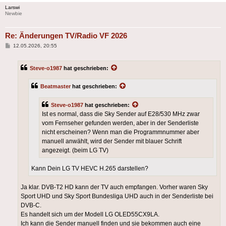
Larswi
Newbie
Re: Änderungen TV/Radio VF 2026
Beitrag
12.05.2026, 20:55
Steve-o1987
hat geschrieben:
Beatmaster
hat geschrieben:
Steve-o1987
hat geschrieben:
Ist es normal, dass die Sky Sender auf E28/530 MHz zwar
vom Fernseher gefunden werden, aber in der Senderliste
nicht erscheinen? Wenn man die Programmnummer aber
manuell anwählt, wird der Sender mit blauer Schrift
angezeigt. (beim LG TV)
Kann Dein LG TV HEVC H.265 darstellen?
Ja klar. DVB-T2 HD kann der TV auch empfangen. Vorher waren Sky
Sport UHD und Sky Sport Bundesliga UHD auch in der Senderliste bei
DVB-C.
Es handelt sich um der Modell LG OLED55CX9LA.
Ich kann die Sender manuell finden und sie bekommen auch eine