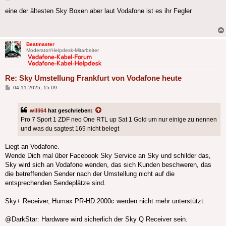
eine der ältesten Sky Boxen aber laut Vodafone ist es ihr Fegler
Beatmaster
Moderator/Helpdesk-Mitarbeiter
Re: Sky Umstellung Frankfurt von Vodafone heute
Beitrag
04.11.2025, 15:09
willi64
hat geschrieben:
Pro 7 Sport 1 ZDF neo One RTL up Sat 1 Gold um nur einige zu nennen
und was du sagtest 169 nicht belegt
Liegt an Vodafone.
Wende Dich mal über Facebook Sky Service an Sky und schilder das,
Sky wird sich an Vodafone wenden, das sich Kunden beschweren, das
die betreffenden Sender nach der Umstellung nicht auf die
entsprechenden Sendeplätze sind.
Sky+ Receiver, Humax PR-HD 2000c werden nicht mehr unterstützt.
@DarkStar: Hardware wird sicherlich der Sky Q Receiver sein.