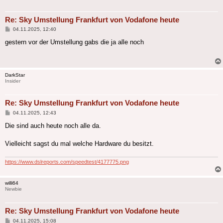
Re: Sky Umstellung Frankfurt von Vodafone heute
Beitrag
04.11.2025, 12:40
gestern vor der Umstellung gabs die ja alle noch
DarkStar
Insider
Re: Sky Umstellung Frankfurt von Vodafone heute
Beitrag
04.11.2025, 12:43
Die sind auch heute noch alle da.
Vielleicht sagst du mal welche Hardware du besitzt.
https://www.dslreports.com/speedtest/4177775.png
willi64
Newbie
Re: Sky Umstellung Frankfurt von Vodafone heute
Beitrag
04.11.2025, 15:08