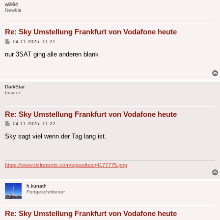
willi64
Newbie
Re: Sky Umstellung Frankfurt von Vodafone heute
Beitrag
04.11.2025, 11:21
nur 3SAT ging alle anderen blank
DarkStar
Insider
Re: Sky Umstellung Frankfurt von Vodafone heute
Beitrag
04.11.2025, 11:22
Sky sagt viel wenn der Tag lang ist.
https://www.dslreports.com/speedtest/4177775.png
h.kunath
Fortgeschrittener
Re: Sky Umstellung Frankfurt von Vodafone heute