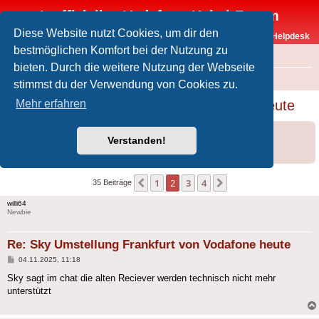
Inoffizielles Vodafone-Kabel-Forum
Diese Website nutzt Cookies, um dir den
Vodafone-Kabel-Helpdesk
bestmöglichen Komfort bei der Nutzung zu
FAQ
bieten. Durch die weitere Nutzung der Webseite
Foren-Übersicht
Offtopic
Sky
stimmst du der Verwendung von Cookies zu.
Sky Umstellung Frankfurt von Vodafone heute
Mehr erfahren
Forumsregeln
Forenregeln
Verstanden!
Informationen zu Sky im Kabelnetz von Vodafone gibt es auch im
Helpdesk
.
1
2
3
4
Vorherige
Nächste
35 Beiträge
willi64
Newbie
Re: Sky Umstellung Frankfurt von Vodafone heute
Beitrag
04.11.2025, 11:18
Sky sagt im chat die alten Reciever werden technisch nicht mehr
unterstützt