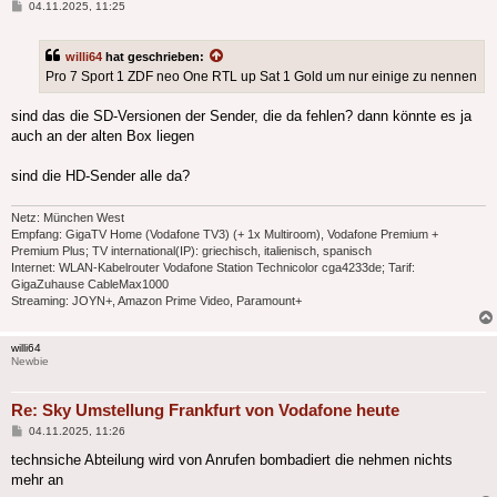
Beitrag
04.11.2025, 11:25
willi64
hat geschrieben:
Pro 7 Sport 1 ZDF neo One RTL up Sat 1 Gold um nur einige zu nennen
sind das die SD-Versionen der Sender, die da fehlen? dann könnte es ja
auch an der alten Box liegen
sind die HD-Sender alle da?
Netz: München West
Empfang: GigaTV Home (Vodafone TV3) (+ 1x Multiroom), Vodafone Premium +
Premium Plus; TV international(IP): griechisch, italienisch, spanisch
Internet: WLAN-Kabelrouter Vodafone Station Technicolor cga4233de; Tarif:
GigaZuhause CableMax1000
Streaming: JOYN+, Amazon Prime Video, Paramount+
willi64
Newbie
Re: Sky Umstellung Frankfurt von Vodafone heute
Beitrag
04.11.2025, 11:26
technsiche Abteilung wird von Anrufen bombadiert die nehmen nichts
mehr an