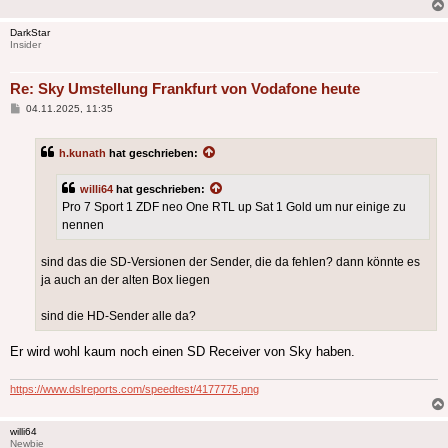
DarkStar
Insider
Re: Sky Umstellung Frankfurt von Vodafone heute
Beitrag
04.11.2025, 11:35
h.kunath
hat geschrieben:
willi64
hat geschrieben:
Pro 7 Sport 1 ZDF neo One RTL up Sat 1 Gold um nur einige zu
nennen
sind das die SD-Versionen der Sender, die da fehlen? dann könnte es
ja auch an der alten Box liegen
sind die HD-Sender alle da?
Er wird wohl kaum noch einen SD Receiver von Sky haben.
https://www.dslreports.com/speedtest/4177775.png
willi64
Newbie